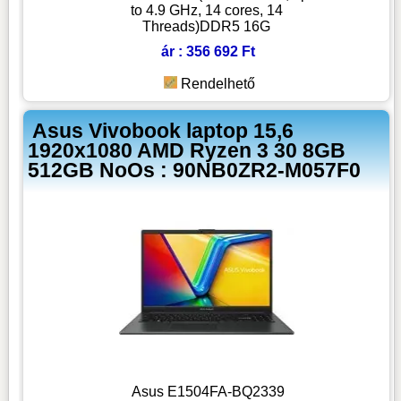
to 4.9 GHz, 14 cores, 14
Threads)DDR5 16G
ár : 356 692 Ft
Rendelhető
Asus Vivobook laptop 15,6
1920x1080 AMD Ryzen 3 30 8GB
512GB NoOs : 90NB0ZR2-M057F0
Asus E1504FA-BQ2339