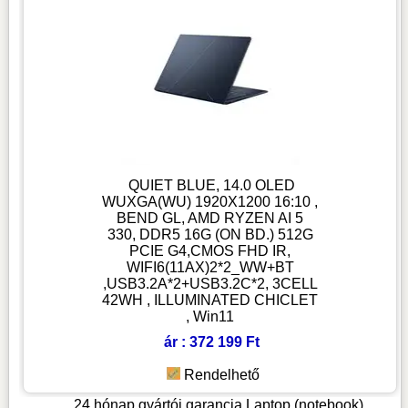
QUIET BLUE, 14.0 OLED
WUXGA(WU) 1920X1200 16:10 ,
BEND GL, AMD RYZEN AI 5
330, DDR5 16G (ON BD.) 512G
PCIE G4,CMOS FHD IR,
WIFI6(11AX)2*2_WW+BT
,USB3.2A*2+USB3.2C*2, 3CELL
42WH , ILLUMINATED CHICLET
, Win11
ár : 372 199 Ft
Rendelhető
24 hónap gyártói garancia
Laptop (notebook)