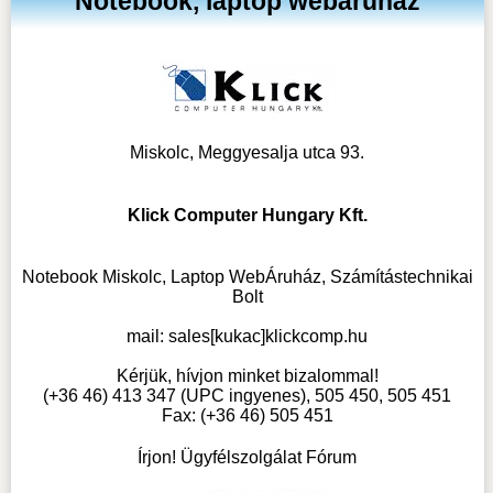
Notebook, laptop webáruház
Miskolc, Meggyesalja utca 93.
Klick Computer Hungary Kft.
Notebook Miskolc, Laptop WebÁruház, Számítástechnikai
Bolt
mail:
sales[kukac]klickcomp.hu
Kérjük, hívjon minket bizalommal!
(+36 46) 413 347 (UPC ingyenes), 505 450, 505 451
Fax: (+36 46) 505 451
Írjon! Ügyfélszolgálat Fórum