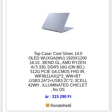
Top Case: Cool Silver, 14.0
OLED WUXGA(WU) 1920X1200
16:10 , BEND GL, AMD RYZEN
AI 5 330, DDR5 16G (ON BD.)
512G PCIE G4,CMOS FHD IR,
WIFI6(11AX)2*2_WW+BT
,USB3.2A*2+USB3.2C*2, 3CELL
42WH , ILLUMINATED CHICLET
, No OS
ár : 315 290 Ft
Rendelhető