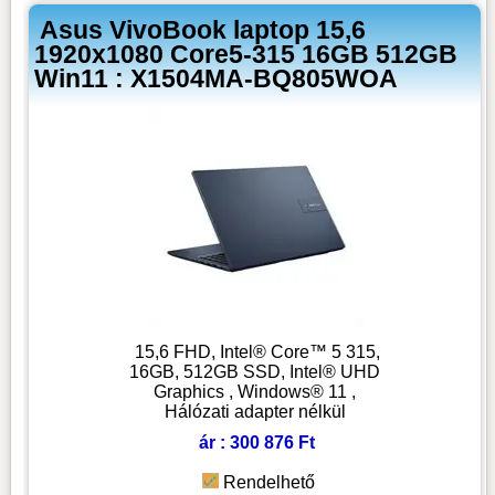
Asus VivoBook laptop 15,6
1920x1080 Core5-315 16GB 512GB
Win11 : X1504MA-BQ805WOA
15,6 FHD, Intel® Core™ 5 315,
16GB, 512GB SSD, Intel® UHD
Graphics , Windows® 11 ,
Hálózati adapter nélkül
ár : 300 876 Ft
Rendelhető