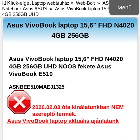
Itt Klick-elget
Laptop webáruház
»
Web-Bolt
»
ASUS
»
Menü
Notebook Asus ASUS
»
Asus VivoBook laptop 15,6" FHD N4020
4GB 256GB UHD
Asus VivoBook laptop 15,6" FHD N4020
4GB 256GB
Asus VivoBook laptop 15,6" FHD N4020
4GB 256GB UHD NOOS fekete Asus
VivoBook E510
ASNBEE510MAEJ1325
2026.02.03 óta kínálatunkban NEM
szereplő termék.
Asus VivoBook laptop aktuális ajánlatunk