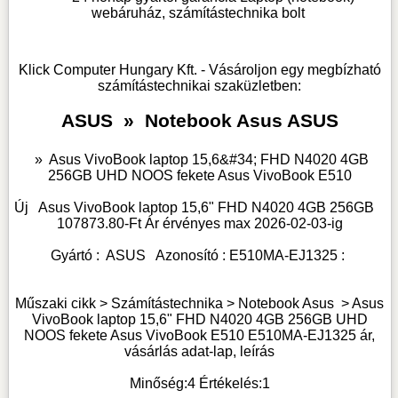
webáruház, számítástechnika bolt
Klick Computer Hungary Kft. - Vásároljon egy megbízható
számítástechnikai szaküzletben:
ASUS
»
Notebook Asus ASUS
»
Asus VivoBook laptop 15,6&#34; FHD N4020 4GB
256GB UHD NOOS fekete Asus VivoBook E510
Új
Asus VivoBook laptop 15,6" FHD N4020 4GB 256GB
107873.80
-Ft Ár érvényes max
2026-02-03-
ig
Gyártó :
ASUS
Azonosító :
E510MA-EJ1325
:
Műszaki cikk > Számítástechnika >
Notebook Asus
>
Asus
VivoBook laptop 15,6" FHD N4020 4GB 256GB UHD
NOOS fekete Asus VivoBook E510 E510MA-EJ1325 ár,
vásárlás adat-lap, leírás
Minőség:
4
Értékelés:
1