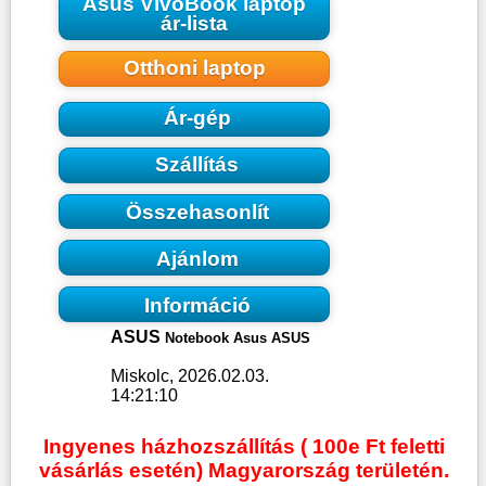
Asus VivoBook laptop
ár-lista
Otthoni laptop
Ár-gép
Szállítás
Összehasonlít
Ajánlom
Információ
ASUS
Notebook Asus ASUS
Miskolc, 2026.02.03.
14:21:10
Ingyenes házhozszállítás ( 100e Ft feletti
vásárlás esetén) Magyarország területén.