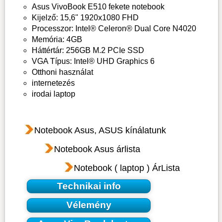
Asus VivoBook E510 fekete notebook
Kijelző: 15,6" 1920x1080 FHD
Processzor: Intel® Celeron® Dual Core N4020
Memória: 4GB
Háttértár: 256GB M.2 PCIe SSD
VGA Típus: Intel® UHD Graphics 6
Otthoni használat
internetezés
irodai laptop
Notebook Asus, ASUS kínálatunk
Notebook Asus árlista
Notebook ( laptop ) ÁrLista
Technikai info
Vélemény