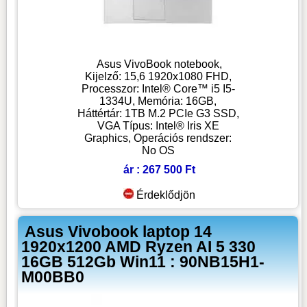
Asus VivoBook notebook,
Kijelző: 15,6 1920x1080 FHD,
Processzor: Intel® Core™ i5 I5-
1334U, Memória: 16GB,
Háttértár: 1TB M.2 PCIe G3 SSD,
VGA Típus: Intel® Iris XE
Graphics, Operációs rendszer:
No OS
ár : 267 500 Ft
Érdeklődjön
Asus Vivobook laptop 14
1920x1200 AMD Ryzen AI 5 330
16GB 512Gb Win11 : 90NB15H1-
M00BB0