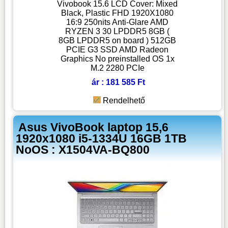
Vivobook 15.6 LCD Cover: Mixed
Black, Plastic FHD 1920X1080
16:9 250nits Anti-Glare AMD
RYZEN 3 30 LPDDR5 8GB (
8GB LPDDR5 on board ) 512GB
PCIE G3 SSD AMD Radeon
Graphics No preinstalled OS 1x
M.2 2280 PCIe
ár : 181 585 Ft
Rendelhető
Asus VivoBook laptop 15,6
1920x1080 i5-1334U 16GB 1TB
NoOS : X1504VA-BQ800