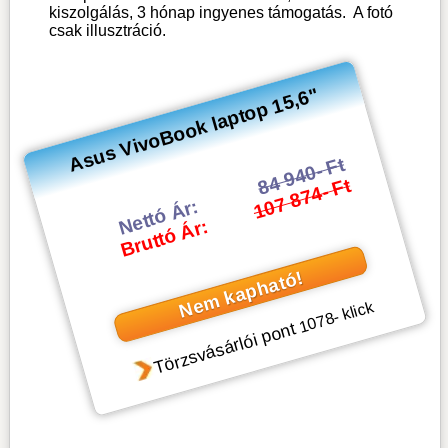
kiszolgálás, 3 hónap ingyenes támogatás.
A fotó
csak illusztráció.
Asus VivoBook laptop 15,6"
84 940- Ft
107 874- Ft
Nettó Ár:
Bruttó Ár:
Nem kapható!
- klick
1078
Törzsvásárlói pont