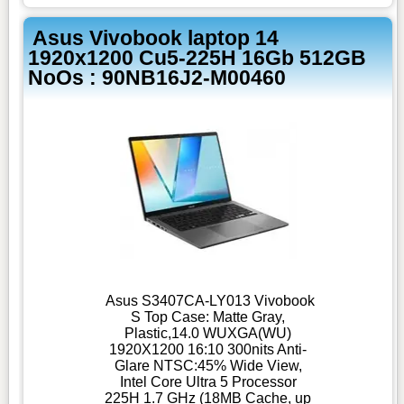
Asus Vivobook laptop 14
1920x1200 Cu5-225H 16Gb 512GB
NoOs : 90NB16J2-M00460
Asus S3407CA-LY013 Vivobook
S Top Case: Matte Gray,
Plastic,14.0 WUXGA(WU)
1920X1200 16:10 300nits Anti-
Glare NTSC:45% Wide View,
Intel Core Ultra 5 Processor
225H 1.7 GHz (18MB Cache, up