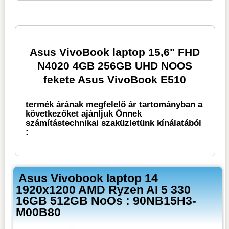
Asus VivoBook laptop 15,6" FHD
N4020 4GB 256GB UHD NOOS
fekete Asus VivoBook E510
termék árának megfelelő ár tartományban a
következőket ajánljuk Önnek
számítástechnikai szaküzletünk kínálatából
:
Asus Vivobook laptop 14
1920x1200 AMD Ryzen AI 5 330
16GB 512GB NoOs : 90NB15H3-
M00B80