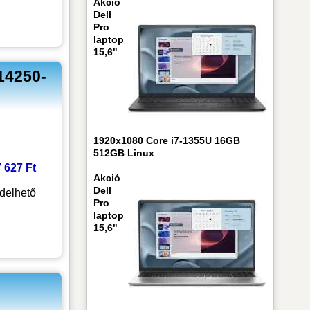
Akció
Dell
Pro
laptop
15,6"
14250-
1920x1080 Core i7-1355U 16GB
512GB Linux
7 627 Ft
Akció
Dell
delhető
Pro
laptop
15,6"