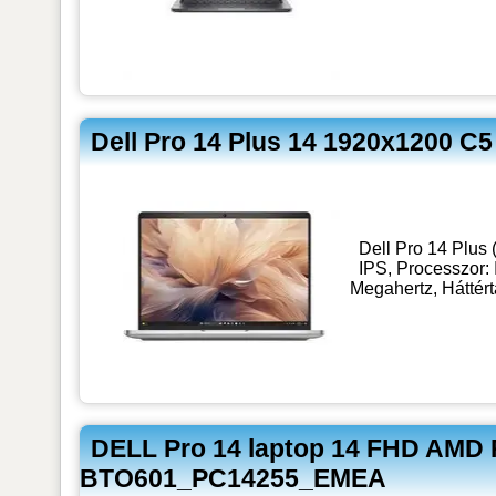
Dell Pro 14 Plus 14 1920x1200 
Dell Pro 14 Plus
IPS, Processzor:
Megahertz, Háttér
DELL Pro 14 laptop 14 FHD AMD 
BTO601_PC14255_EMEA