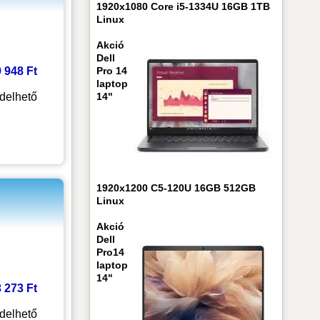
1920x1080 Core i5-1334U 16GB 1TB
Linux
Akció
Dell
9 948 Ft
Pro 14
laptop
delhető
14"
1920x1200 C5-120U 16GB 512GB
Linux
Akció
Dell
Pro14
laptop
14"
3 273 Ft
delhető