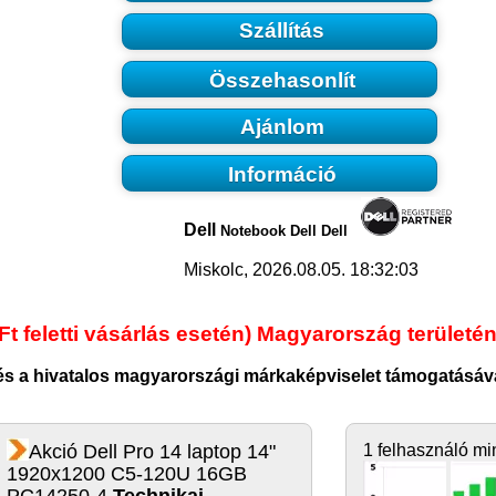
Szállítás
Összehasonlít
Ajánlom
Információ
Dell
Notebook Dell Dell
Miskolc, 2026.08.05. 18:32:03
Ft feletti vásárlás esetén) Magyarország területén
tés a hivatalos magyarországi márkaképviselet támogatásáva
Akció Dell Pro 14 laptop 14"
1 felhasználó mi
1920x1200 C5-120U 16GB
PC14250-4
Technikai