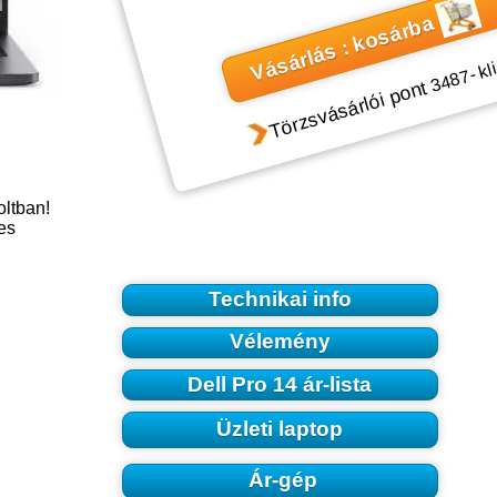
Vásárlás : kosárba
- kl
3487
Törzsvásárlói pont
oltban!
es
Technikai info
Vélemény
Dell Pro 14 ár-lista
Üzleti laptop
Ár-gép