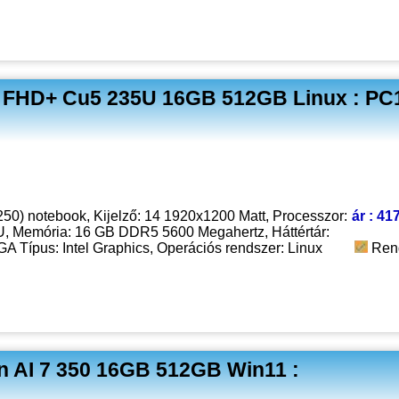
4 FHD+ Cu5 235U 16GB 512GB Linux : PC
50) notebook, Kijelző: 14 1920x1200 Matt, Processzor:
ár : 41
5U, Memória: 16 GB DDR5 5600 Megahertz, Háttértár:
 Típus: Intel Graphics, Operációs rendszer: Linux
Ren
n AI 7 350 16GB 512GB Win11 :