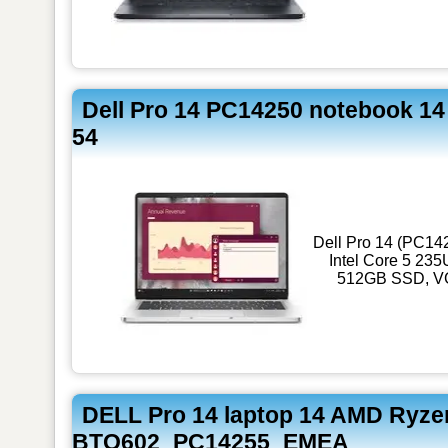
Dell Pro 14 PC14250 notebook 1
54
Dell Pro 14 (PC142
Intel Core 5 23
512GB SSD, VGA
DELL Pro 14 laptop 14 AMD Ryze
BTO602_PC14255_EMEA