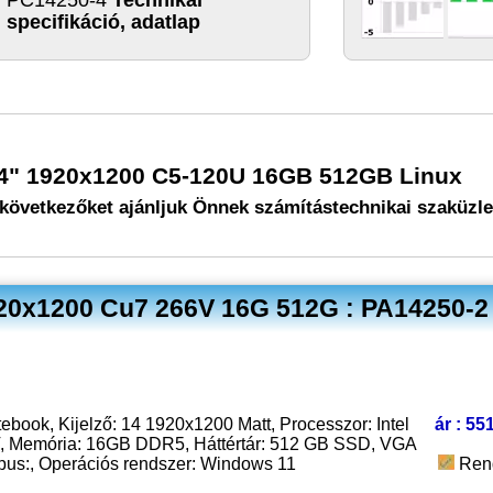
specifikáció, adatlap
 14" 1920x1200 C5-120U 16GB 512GB Linux
következőket ajánljuk Önnek számítástechnikai szaküzl
920x1200 Cu7 266V 16G 512G : PA14250-2
ebook, Kijelző: 14 1920x1200 Matt, Processzor: Intel
ár : 55
V, Memória: 16GB DDR5, Háttértár: 512 GB SSD, VGA
pus:, Operációs rendszer: Windows 11
Ren