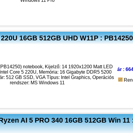
Windows 11 Pro
C5 220U 16GB 512GB UHD W11P : PB14250
 (PB14250) notebook, Kijelző: 14 1920x1200 Matt LED
ár : 66
 Intel Core 5 220U, Memória: 16 Gigabyte DDR5 5200
tár: 512 GB SSD, VGA Típus: Intel Graphics, Operációs
Ren
rendszer: MS Windows 11
Ryzen AI 5 PRO 340 16GB 512GB Win 11 