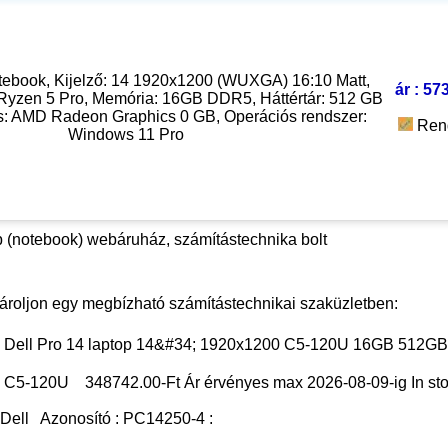
tebook, Kijelző: 14 1920x1200 (WUXGA) 16:10 Matt,
ár : 57
Ryzen 5 Pro, Memória: 16GB DDR5, Háttértár: 512 GB
: AMD Radeon Graphics 0 GB, Operációs rendszer:
Ren
Windows 11 Pro
 (notebook) webáruház, számítástechnika bolt
ároljon egy megbízható számítástechnikai szaküzletben:
 Dell Pro 14 laptop 14&#34; 1920x1200 C5-120U 16GB 512GB
00 C5-120U
348742.00
-Ft Ár érvényes max
2026-08-09-
ig
In st
:
Dell
Azonosító :
PC14250-4
: