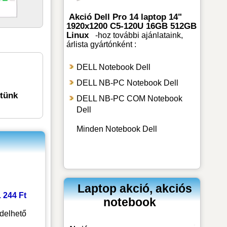
Akció Dell Pro 14 laptop 14"
1920x1200 C5-120U 16GB 512GB
Linux
-hoz
további ajánlataink,
árlista gyártónként :
DELL Notebook Dell
DELL NB-PC Notebook Dell
etünk
DELL NB-PC COM Notebook
Dell
Minden Notebook Dell
Laptop akció, akciós
1 244 Ft
notebook
delhető