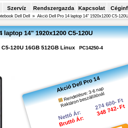
Szervíz
Rendszergazda
Kapcsolat
Cégin
tebook Dell Dell
»
Akció Dell Pro 14 laptop 14" 1920x1200 C5-12
14 laptop 14" 1920x1200 C5-120U
00 C5-120U 16GB 512GB Linux
PC14250-4
Akció Dell Pro 14
Rendelésre: 3-6 nap
Raktáron beszállítónál
274 600- Ft
348 742- Ft
Nettó Ár:
Bruttó Ár: