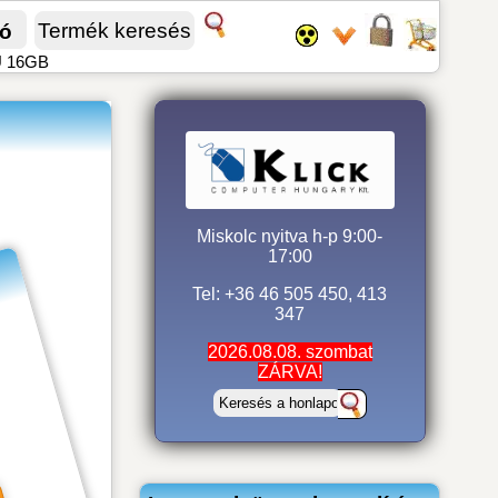
fó
0U 16GB
Miskolc nyitva h-p 9:00-
17:00
Tel: +36 46 505 450, 413
347
2026.08.08. szombat
ZÁRVA!