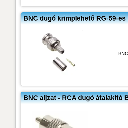
BNC dugó krimplehető RG-59-es 
BNC 
BNC aljzat - RCA dugó átalakí