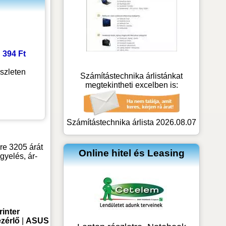
2
: 394 Ft
szleten
Számítástechnika árlistánkat
megtekintheti excelben is:
Számítástechnika árlista 2026.08.07
re 3205 árát
Online hitel és Leasing
yelés, ár-
rinter
zérlő
|
ASUS