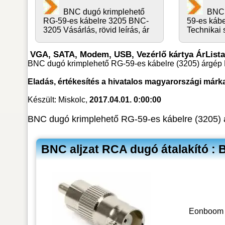
BNC dugó krimplehető
BNC 
RG-59-es kábelre 3205 BNC-
59-es káb
3205 Vásárlás, rövid leírás, ár
Technikai 
VGA, SATA, Modem, USB, Vezérlő kártya ÁrLista
BNC dugó krimplehető RG-59-es kábelre (3205) árgép 
Eladás, értékesítés a hivatalos magyarországi márk
Készült: Miskolc,
2017.04.01. 0:00:00
BNC dugó krimplehető RG-59-es kábelre (3205) 
BNC aljzat RCA dugó átalakító 
Eonboom 