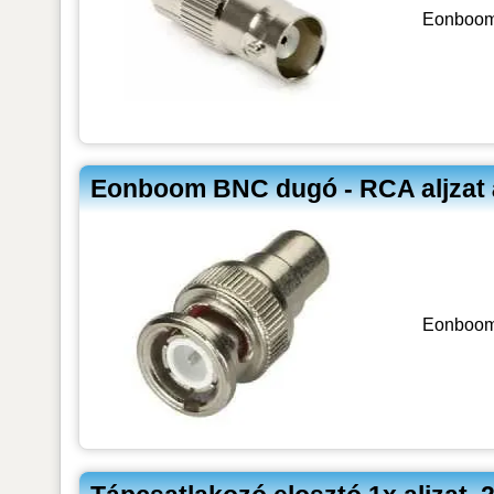
Eonboom
Eonboom BNC dugó - RCA aljzat 
Eonboom