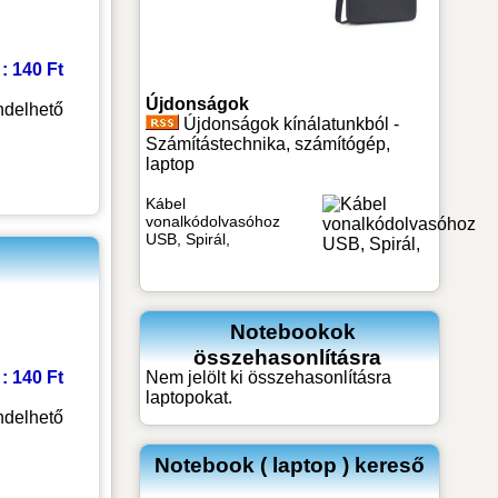
 : 140 Ft
Újdonságok
delhető
Újdonságok kínálatunkból -
Számítástechnika, számítógép,
laptop
Kábel
vonalkódolvasóhoz
USB, Spirál,
Notebookok
összehasonlításra
Nem jelölt ki összehasonlításra
 : 140 Ft
laptopokat.
delhető
Notebook ( laptop ) kereső