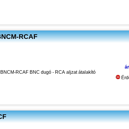
: BNCM-RCAF
ár
BNCM-RCAF BNC dugó - RCA aljzat átalakító
Érd
CF