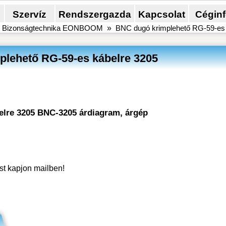
Szervíz
Rendszergazda
Kapcsolat
Cégin
»
Bizonságtechnika EONBOOM
»
BNC dugó krimplehető RG-59-es 
lehető RG-59-es kábelre 3205
elre 3205 BNC-3205 árdiagram, árgép
ést kapjon mailben!