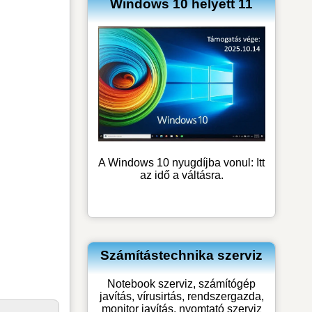
Windows 10 helyett 11
A Windows 10 nyugdíjba vonul: Itt
az idő a váltásra.
Számítástechnika szerviz
Notebook szerviz, számítógép
javítás, vírusirtás, rendszergazda,
monitor javítás, nyomtató szerviz