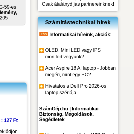
Csak átalánydíjas partnereinknek!
G-59-es
élemény,
205
Számítástechnikai hírek
Informatikai híreink, akciók:
OLED, Mini LED vagy IPS
monitort vegyünk?
Acer Aspire 18 AI laptop - Jobban
megéri, mint egy PC?
Hivatalos a Dell Pro 2026-os
laptop szériája
SzámGép.hu | Informatikai
Biztonság, Megoldások,
Segédletek
 : 127 Ft
eklődjön