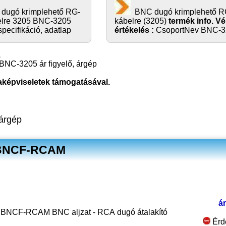
dugó krimplehető RG-
BNC dugó krimplehető R
elre 3205 BNC-3205
kábelre (3205)
termék info. V
specifikáció, adatlap
értékelés :
CsoportNev BNC-3
BNC-3205 ár figyelő, árgép
aképviseletek támogatásával.
árgép
: BNCF-RCAM
ár
BNCF-RCAM BNC aljzat - RCA dugó átalakító
Érd