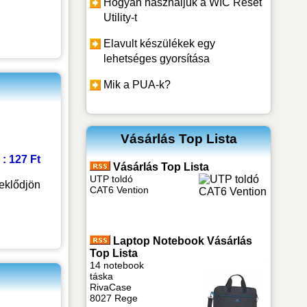
Hogyan használjuk a WIC Reset
Utility-t
Elavult készülékek egy
lehetséges gyorsítása
Mik a PUA-k?
Vásárlás Top Lista
 : 127 Ft
Vásárlás Top Lista
UTP toldó
eklődjön
CAT6 Vention
Laptop Notebook Vásárlás
Top Lista
14 notebook
táska
RivaCase
8027 Rege