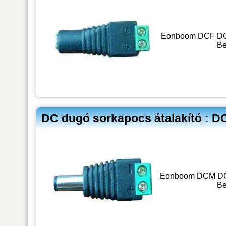
Eonboom DCF DC al
Be
DC dugó sorkapocs átalakító : 
Eonboom DCM DC d
Be