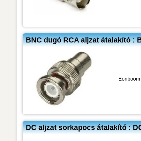
BNC dugó RCA aljzat átalakító 
Eonboom 
DC aljzat sorkapocs átalakító : D