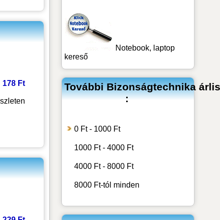
Notebook, laptop
kereső
: 178 Ft
További
Bizonságtechnika
árli
:
szleten
0 Ft - 1000 Ft
1000 Ft - 4000 Ft
4000 Ft - 8000 Ft
8000 Ft-tól minden
: 229 Ft