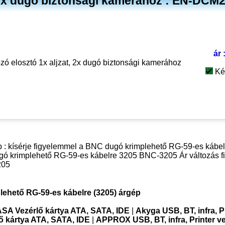
, 2x dugó biztonsági kamerához : EN-DCM
ár 
zó elosztó 1x aljzat, 2x dugó biztonsági kamerához
Ké
ép : kísérje figyelemmel a BNC dugó krimplehető RG-59-es kábel
gó krimplehető RG-59-es kábelre 3205 BNC-3205 Ár változás fig
205
ehető RG-59-es kábelre (3205) árgép
SA Vezérlő kártya ATA, SATA, IDE
|
Akyga USB, BT, infra, P
 kártya ATA, SATA, IDE
|
APPROX USB, BT, infra, Printer ve