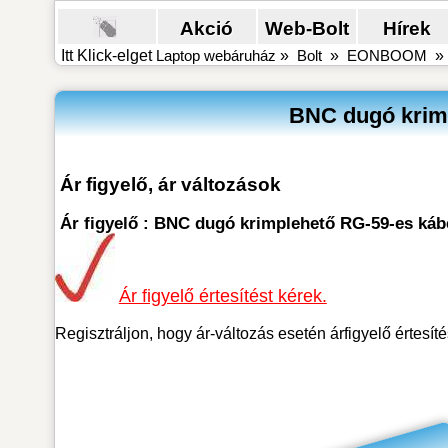
Akció
Web-Bolt
Hírek
Itt Klick-elget
Laptop webáruház
»
Bolt
»
EONBOOM
BNC dugó krimp
Ár figyelő, ár változások
Ár figyelő : BNC dugó krimplehető RG-59-es káb
Ár figyelő értesítést kérek.
Regisztráljon, hogy ár-változás esetén árfigyelő értesít