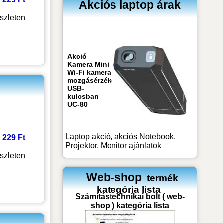
Akciós laptop árak
szleten
Akció
Kamera Mini
Wi-Fi kamera
mozgásérzékeléssel
USB-
kulcsban
UC-80
Laptop akció, akciós Notebook,
: 229 Ft
Projektor, Monitor ajánlatok
szleten
Web-shop
termék
kategória lista
Számítástechnikai bolt ( web-
shop ) kategória lista