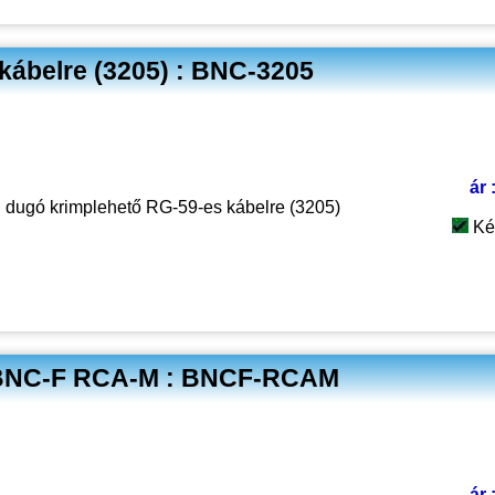
kábelre (3205) : BNC-3205
ár 
dugó krimplehető RG-59-es kábelre (3205)
Ké
tó BNC-F RCA-M : BNCF-RCAM
ár 