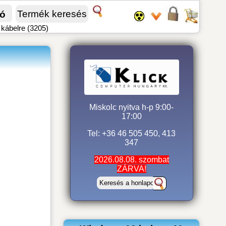
fó
kábelre (3205)
Miskolc nyitva h-p 9:00-
17:00
Tel: +36 46 505 450, 413
347
2026.08.08. szombat
ZÁRVA!