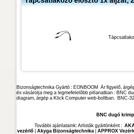
Tápcsatlakozó elosztó 1x aljzat
Tápcsatlako
Bizonságtechnika
Gyártó :
EONBOOM
Ár figyelő, árg
és vásárolja meg a legmefelelőbb pillanatban : BNC du
diagram, árgép a Klick Computer web-boltban.
BNC-3
BNC dugó krimpl
További ajánlataink:
Arlisták gyártónként :
AKA
vezérlő
|
Akyga Bizonságtechnika
|
APPROX Vezérlő