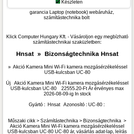
Készleten
garancia
Laptop (notebook) webáruház,
számítástechnika bolt
Klick Computer Hungary Kft. - Vásároljon egy megbízható
számítástechnikai szaküzletben:
Hnsat
»
Bizonságtechnika Hnsat
»
Akció Kamera Mini Wi-Fi kamera mozgásérzékeléssel
USB-kulcsban UC-80
Új
Akció Kamera Mini Wi-Fi kamera mozgásérzékeléssel
USB-kulcsban UC-80
22555.20
-Ft Ár érvényes max
2026-08-09-
ig
In stock
Gyártó :
Hnsat
Azonosító :
UC-80
:
Műszaki cikk > Számítástechnika >
Bizonságtechnika
>
Akció Kamera Mini Wi-Fi kamera mozgásérzékeléssel
USB-kulcsban UC-80 UC-80 ár, vásárlás adat-lap, leírás