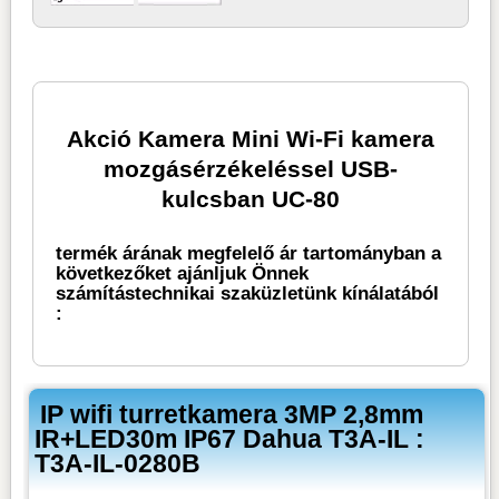
Akció Kamera Mini Wi-Fi kamera
mozgásérzékeléssel USB-
kulcsban UC-80
termék árának megfelelő ár tartományban a
következőket ajánljuk Önnek
számítástechnikai szaküzletünk kínálatából
:
IP wifi turretkamera 3MP 2,8mm
IR+LED30m IP67 Dahua T3A-IL :
T3A-IL-0280B