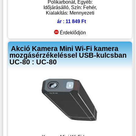
Polikarbonát, Egyéb:
Időjárásálló, Szín: Fehér,
Kialakítás: Mennyezeti
ár : 11 849 Ft
Érdeklődjön
Akció Kamera Mini Wi-Fi kamera
mozgásérzékeléssel USB-kulcsban
UC-80 : UC-80