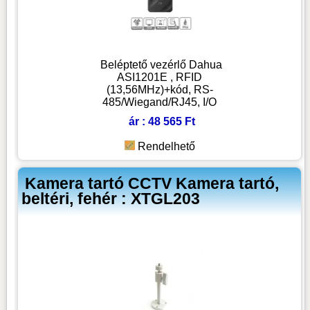
Beléptető vezérlő Dahua
ASI1201E , RFID
(13,56MHz)+kód, RS-
485/Wiegand/RJ45, I/O
ár : 48 565 Ft
Rendelhető
Kamera tartó CCTV Kamera tartó,
beltéri, fehér : XTGL203