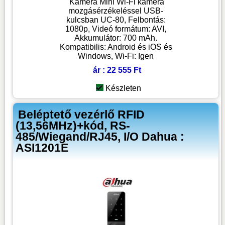
Kamera Mini Wi-Fi kamera
mozgásérzékeléssel USB-
kulcsban UC-80, Felbontás:
1080p, Videó formátum: AVI,
Akkumulátor: 700 mAh.
Kompatibilis: Android és iOS és
Windows, Wi-Fi: Igen
ár : 22 555 Ft
Készleten
Beléptető vezérlő RFID
(13,56MHz)+kód, RS-
485/Wiegand/RJ45, I/O Dahua :
ASI1201E