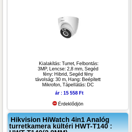
Kialakítás: Turret, Felbontás:
3MP, Lencse: 2,8 mm, Segéd
fény: Hibrid, Segéd fény
távolság: 30 m, Hang: Beépített
Mikrofon, Tápellátás: DC
ár : 15 558 Ft
Érdeklődjön
Hikvision HiWatch 4in1 Analóg
turretkamera kültéri HWT-T140 :