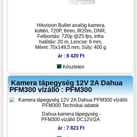
Hikvision Bullet analóg kamera,
kültéri, 720P, 6mm, IR20m, DNR,
Felbontás: 720p @25 fps, Infra
hatótáv: 20 m, Lencse: 6 mm,
Méret: 70x149,5 mm, Súly: 400 g
ár : 8 420 Ft
Készleten
Kamera tápegység 12V 2A Dahua
PFM300 vízálló : PFM300
Dahua kamera tápegység -
PFM300 vízálló DC12V/2A
ár : 7 823 Ft