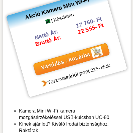
Akció Kamera Mini Wi-Fi
| Készleten
17 760- Ft
22 555- Ft
Nettó Ár:
Bruttó Ár:
Vásárlás : kosárba
- klick
225
Törzsvásárlói pont
Kamera Mini Wi-Fi kamera
mozgásérzékeléssel USB-kulcsban UC-80
Kinek ajánlott? Kiváló Irodai biztonsághoz,
Raktárak