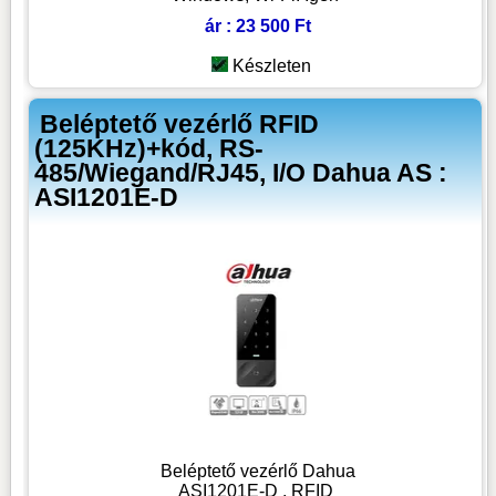
ár : 23 500 Ft
Készleten
Beléptető vezérlő RFID
(125KHz)+kód, RS-
485/Wiegand/RJ45, I/O Dahua AS :
ASI1201E-D
Beléptető vezérlő Dahua
ASI1201E-D , RFID