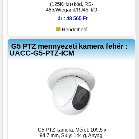
(125KHz)+kód, RS-
485/Wiegand/RJ45, I/O
ár : 48 565 Ft
Rendelhető
G5 PTZ mennyezeti kamera fehér :
UACC-G5-PTZ-ICM
G5 PTZ kamera, Méret: 109,5 x
94,7 mm, Súly: 144 g, Anyag: