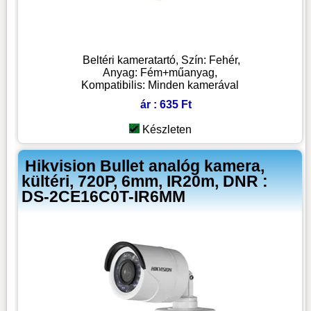
Beltéri kameratartó, Szín: Fehér,
Anyag: Fém+műanyag,
Kompatibilis: Minden kamerával
ár : 635 Ft
Készleten
Hikvision Bullet analóg kamera,
kültéri, 720P, 6mm, IR20m, DNR :
DS-2CE16C0T-IR6MM