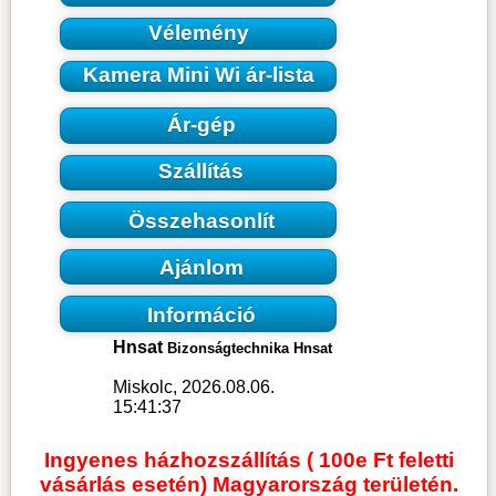
Vélemény
Kamera Mini Wi ár-lista
Ár-gép
Szállítás
Összehasonlít
Ajánlom
Információ
Hnsat
Bizonságtechnika Hnsat
Miskolc, 2026.08.06.
15:41:37
Ingyenes házhozszállítás ( 100e Ft feletti
vásárlás esetén) Magyarország területén.