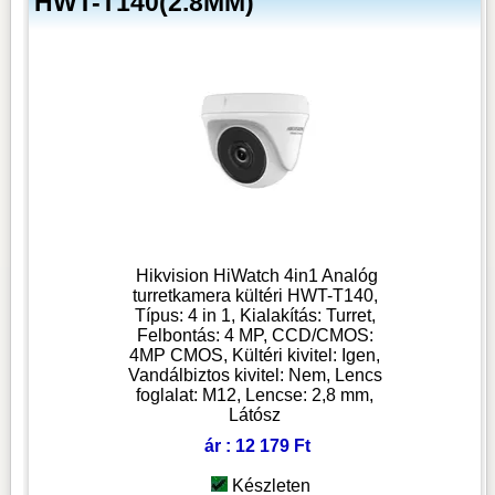
HWT-T140(2.8MM)
Hikvision HiWatch 4in1 Analóg
turretkamera kültéri HWT-T140,
Típus: 4 in 1, Kialakítás: Turret,
Felbontás: 4 MP, CCD/CMOS:
4MP CMOS, Kültéri kivitel: Igen,
Vandálbiztos kivitel: Nem, Lencs
foglalat: M12, Lencse: 2,8 mm,
Látósz
ár : 12 179 Ft
Készleten