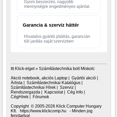
Gyors beszerzés, nagyobb
mennyiségre engedményes ajánlat.
Garancia & szerviz háttér
Hivatalos gyártói jótállás, garancián
túli javítás saját szervizben
Itt Klick-elget »
Számítástechnika bolt Miskolc
Akció notebook, akciós Laptop
|
Gyártói akció
|
Árlista
|
Számítástechnikai Katalógus
|
Számítástechnikai Hírek
|
Szerviz
|
Rendszergazda
|
Kapcsolat
|
Cég Info
|
CégHírek
|
Fórumok
Copyright © 2005-2026 Klick Computer Hungary
Kft. https://www.klickcomp.hu - Minden jog
fenntartva!