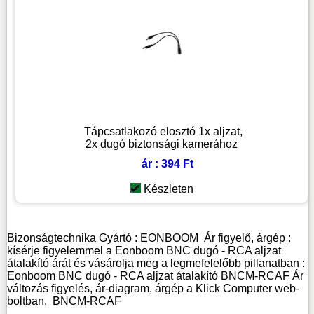
Tápcsatlakozó elosztó 1x aljzat,
2x dugó biztonsági kamerához
ár : 394 Ft
Készleten
Bizonságtechnika
Gyártó :
EONBOOM
Ár figyelő, árgép :
kísérje figyelemmel a Eonboom BNC dugó - RCA aljzat
átalakító árát és vásárolja meg a legmefelelőbb pillanatban :
Eonboom BNC dugó - RCA aljzat átalakító BNCM-RCAF Ár
változás figyelés, ár-diagram, árgép a Klick Computer web-
boltban.
BNCM-RCAF