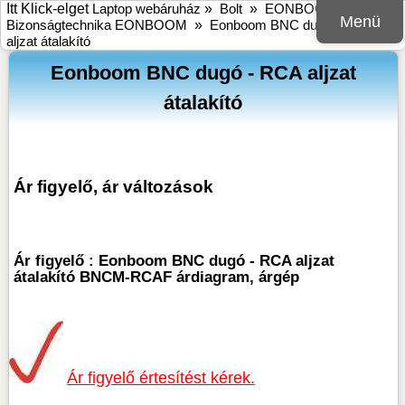
Itt Klick-elget
Laptop webáruház
»
Bolt
»
EONBOOM
»
Menü
Bizonságtechnika EONBOOM
»
Eonboom BNC dugó - RCA
aljzat átalakító
Eonboom BNC dugó - RCA aljzat
átalakító
Ár figyelő, ár változások
Ár figyelő : Eonboom BNC dugó - RCA aljzat
átalakító BNCM-RCAF árdiagram, árgép
Ár figyelő értesítést kérek.