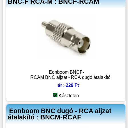
BNC-F RCA-M : BNCF-RCAM
Eonboom BNCF-
RCAM BNC aljzat - RCA dugó átalakító
ár : 229 Ft
Készleten
Eonboom BNC dugó - RCA aljzat
átalakító : BNCM-RCAF