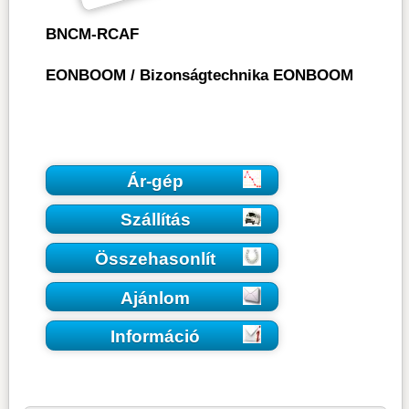
BNCM-RCAF
EONBOOM
/
Bizonságtechnika EONBOOM
Ár-gép
Szállítás
Összehasonlít
Ajánlom
Információ