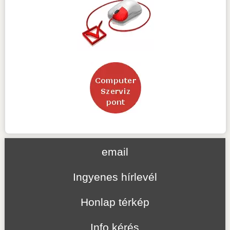
email
Ingyenes hírlevél
Honlap térkép
Info kérés