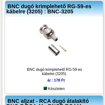
BNC dugó krimplehető RG-59-es
kábelre (3205) : BNC-3205
BNC dugó krimplehető RG-59-es
kábelre (3205)
ár : 178 Ft
Készleten
BNC aljzat - RCA dugó átalakító