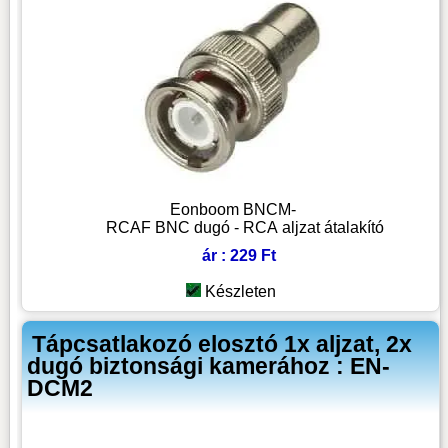
Eonboom BNCM-
RCAF BNC dugó - RCA aljzat átalakító
ár : 229 Ft
Készleten
Tápcsatlakozó elosztó 1x aljzat, 2x
dugó biztonsági kamerához : EN-
DCM2