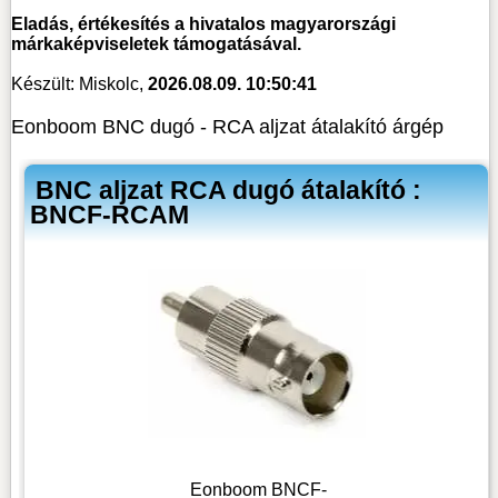
Eladás, értékesítés a hivatalos magyarországi
márkaképviseletek támogatásával.
Készült: Miskolc,
2026.08.09. 10:50:41
Eonboom BNC dugó - RCA aljzat átalakító árgép
BNC aljzat RCA dugó átalakító :
BNCF-RCAM
Eonboom BNCF-