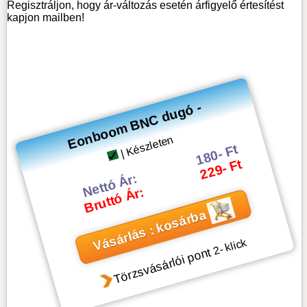
Regisztráljon, hogy ár-változás esetén árfigyelő értesítést
kapjon mailben!
Eonboom BNC dugó -
| Készleten
180- Ft
229- Ft
Nettó Ár:
Bruttó Ár:
Vásárlás : kosárba
- klick
2
Törzsvásárlói pont