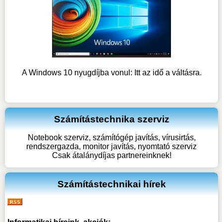
A Windows 10 nyugdíjba vonul: Itt az idő a váltásra.
Számítástechnika szerviz
Notebook szerviz, számítógép javítás, vírusirtás,
rendszergazda, monitor javítás, nyomtató szerviz
Csak átalánydíjas partnereinknek!
Számítástechnikai hírek
Informatikai híreink, akciók: