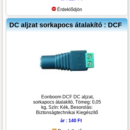
Érdeklődjön
DC aljzat sorkapocs átalakító : DCF
Eonboom DCF DC aljzat,
sorkapocs átalakító, Tömeg: 0,05
kg, Szín: Kék, Besorolás:
Biztonságtechnikai Kiegészítő
ár : 140 Ft