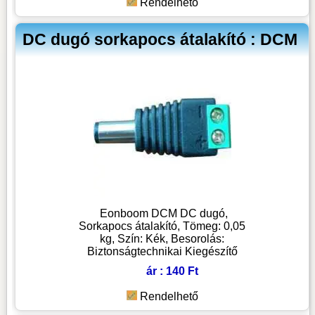
Rendelhető
DC dugó sorkapocs átalakító : DCM
Eonboom DCM DC dugó,
Sorkapocs átalakító, Tömeg: 0,05
kg, Szín: Kék, Besorolás:
Biztonságtechnikai Kiegészítő
ár : 140 Ft
Rendelhető