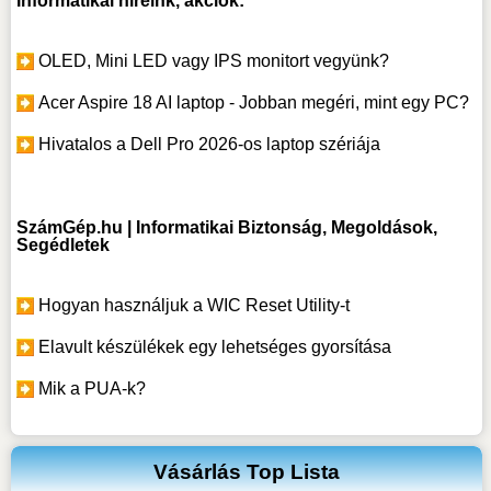
OLED, Mini LED vagy IPS monitort vegyünk?
Acer Aspire 18 AI laptop - Jobban megéri, mint egy PC?
Hivatalos a Dell Pro 2026-os laptop szériája
SzámGép.hu | Informatikai Biztonság, Megoldások,
Segédletek
Hogyan használjuk a WIC Reset Utility-t
Elavult készülékek egy lehetséges gyorsítása
Mik a PUA-k?
Vásárlás Top Lista