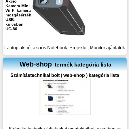
Akció
Kamera Mini
Wi-Fi kamera
mozgásérzékeléssel
USB-
kulcsban
UC-80
Laptop akció, akciós Notebook, Projektor, Monitor ajánlatok
Web-shop
termék kategória lista
Számítástechnikai bolt ( web-shop ) kategória lista
Számítástechnika árlistánkat megtekintheti excelben is: