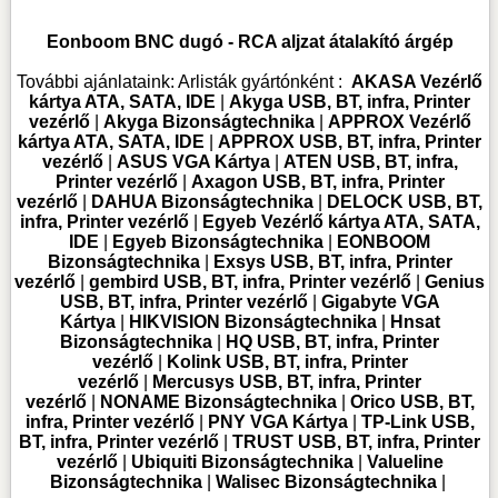
Eonboom BNC dugó - RCA aljzat átalakító árgép
További ajánlataink:
Arlisták gyártónként :
AKASA Vezérlő
kártya ATA, SATA, IDE
|
Akyga USB, BT, infra, Printer
vezérlő
|
Akyga Bizonságtechnika
|
APPROX Vezérlő
kártya ATA, SATA, IDE
|
APPROX USB, BT, infra, Printer
vezérlő
|
ASUS VGA Kártya
|
ATEN USB, BT, infra,
Printer vezérlő
|
Axagon USB, BT, infra, Printer
vezérlő
|
DAHUA Bizonságtechnika
|
DELOCK USB, BT,
infra, Printer vezérlő
|
Egyeb Vezérlő kártya ATA, SATA,
IDE
|
Egyeb Bizonságtechnika
|
EONBOOM
Bizonságtechnika
|
Exsys USB, BT, infra, Printer
vezérlő
|
gembird USB, BT, infra, Printer vezérlő
|
Genius
USB, BT, infra, Printer vezérlő
|
Gigabyte VGA
Kártya
|
HIKVISION Bizonságtechnika
|
Hnsat
Bizonságtechnika
|
HQ USB, BT, infra, Printer
vezérlő
|
Kolink USB, BT, infra, Printer
vezérlő
|
Mercusys USB, BT, infra, Printer
vezérlő
|
NONAME Bizonságtechnika
|
Orico USB, BT,
infra, Printer vezérlő
|
PNY VGA Kártya
|
TP-Link USB,
BT, infra, Printer vezérlő
|
TRUST USB, BT, infra, Printer
vezérlő
|
Ubiquiti Bizonságtechnika
|
Valueline
Bizonságtechnika
|
Walisec Bizonságtechnika
|