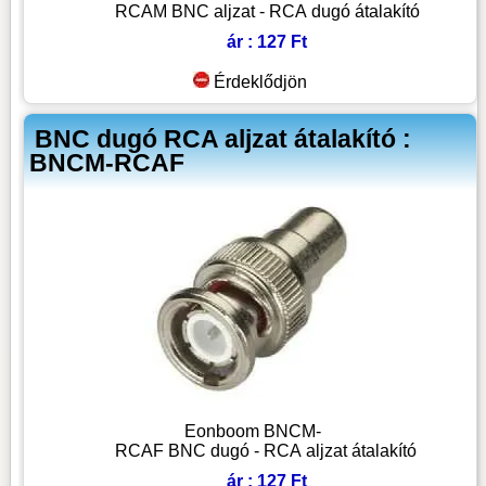
RCAM BNC aljzat - RCA dugó átalakító
ár : 127 Ft
Érdeklődjön
BNC dugó RCA aljzat átalakító :
BNCM-RCAF
Eonboom BNCM-
RCAF BNC dugó - RCA aljzat átalakító
ár : 127 Ft