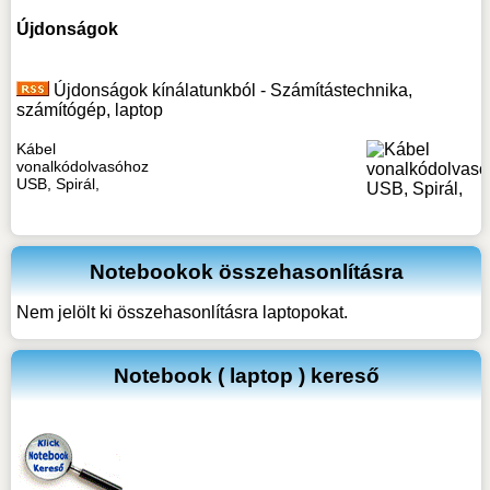
Újdonságok
Újdonságok kínálatunkból - Számítástechnika,
számítógép, laptop
Kábel
vonalkódolvasóhoz
USB, Spirál,
Notebookok összehasonlításra
Nem jelölt ki összehasonlításra laptopokat.
Notebook ( laptop ) kereső