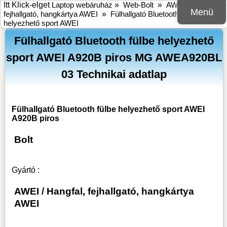
Itt Klick-elget
Laptop webáruház
»
Web-Bolt
»
AWEI
»
Hangfal,
Menü
fejhallgató, hangkártya AWEI
»
Fülhallgató Bluetooth fülbe
helyezhető sport AWEI
Fülhallgató Bluetooth fülbe helyezhető
sport AWEI A920B piros MG AWEA920BL
03 Technikai adatlap
Fülhallgató Bluetooth fülbe helyezhető sport AWEI
A920B piros
Bolt
Gyártó :
AWEI
/
Hangfal, fejhallgató, hangkártya
AWEI