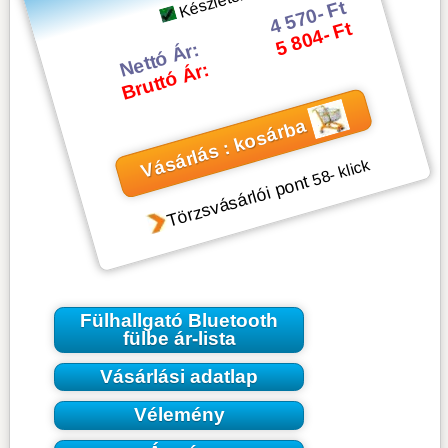
Készleten
4 570- Ft
5 804- Ft
Nettó Ár:
Bruttó Ár:
Vásárlás : kosárba
- klick
58
Törzsvásárlói pont
Fülhallgató Bluetooth
fülbe ár-lista
Vásárlási adatlap
Vélemény