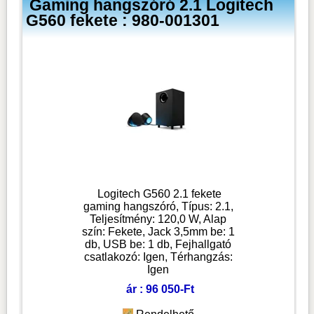
Gaming hangszóró 2.1 Logitech
G560 fekete : 980-001301
Logitech G560 2.1 fekete
gaming hangszóró, Típus: 2.1,
Teljesítmény: 120,0 W, Alap
szín: Fekete, Jack 3,5mm be: 1
db, USB be: 1 db, Fejhallgató
csatlakozó: Igen, Térhangzás:
Igen
ár : 96 050-Ft