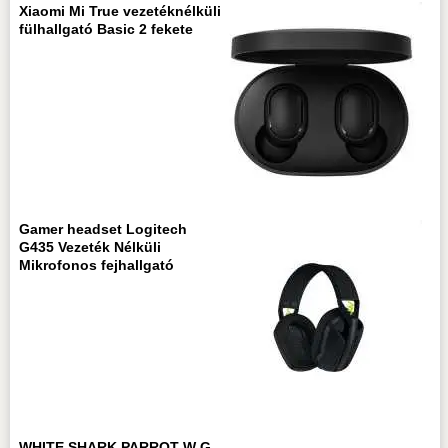
Xiaomi Mi True vezetéknélküli
fülhallgató Basic 2 fekete
Gamer headset Logitech
G435 Vezeték Nélküli
Mikrofonos fejhallgató
WHITE SHARK PARROT-W G