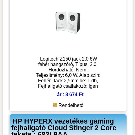
Logitech Z150 jack 2.0 6W
fehér hangszóró, Típus: 2.0,
Hordozható: Nem,
Teljesítmény: 6,0 W, Alap szín:
Fehér, Jack 3,5mm be: 1 db,
Fejhallgató csatlakozó: Igen
ár : 8 674-Ft
Rendelhető
HP HYPERX vezetékes gaming
fejhallgató Cloud Stinger 2 Core
fekete : 683L9AA