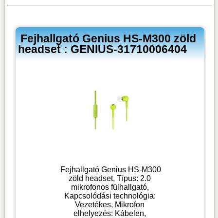
Fejhallgató Genius HS-M300 zöld
headset : GENIUS-31710006404
Fejhallgató Genius HS-M300
zöld headset, Típus: 2.0
mikrofonos fülhallgató,
Kapcsolódási technológia:
Vezetékes, Mikrofon
elhelyezés: Kábelen,