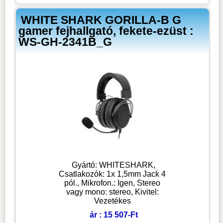
WHITE SHARK GORILLA-B G
gamer fejhallgató, fekete-ezüst :
WS-GH-2341B_G
Gyártó: WHITESHARK,
Csatlakozók: 1x 1,5mm Jack 4
pól., Mikrofon.: Igen, Stereo
vagy mono: stereo, Kivitel:
Vezetékes
ár : 15 507-Ft