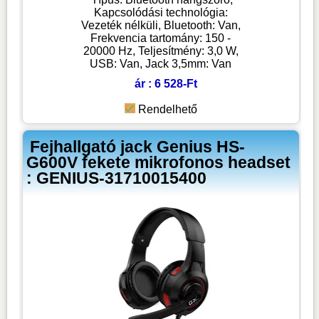
Kapcsolódási technológia:
Vezeték nélküli, Bluetooth: Van,
Frekvencia tartomány: 150 -
20000 Hz, Teljesítmény: 3,0 W,
USB: Van, Jack 3,5mm: Van
ár : 6 528-Ft
Rendelhető
Fejhallgató jack Genius HS-
G600V fekete mikrofonos headset
: GENIUS-31710015400