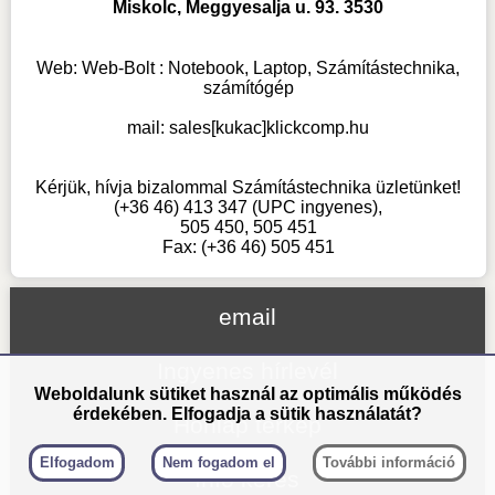
Miskolc, Meggyesalja u. 93. 3530
Web:
Web-Bolt : Notebook, Laptop, Számítástechnika,
számítógép
mail:
sales[kukac]klickcomp.hu
Kérjük, hívja bizalommal Számítástechnika üzletünket!
(+36 46) 413 347 (UPC ingyenes),
505 450, 505 451
Fax: (+36 46) 505 451
email
Ingyenes hírlevél
Weboldalunk sütiket használ az optimális működés
érdekében. Elfogadja a sütik használatát?
Honlap térkép
Elfogadom
Nem fogadom el
További információ
Info kérés