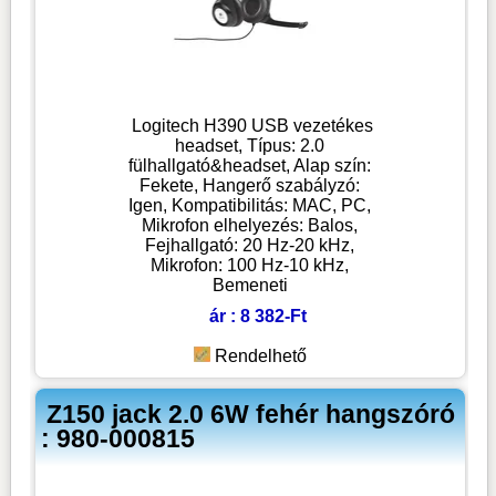
Logitech H390 USB vezetékes
headset, Típus: 2.0
fülhallgató&headset, Alap szín:
Fekete, Hangerő szabályzó:
Igen, Kompatibilitás: MAC, PC,
Mikrofon elhelyezés: Balos,
Fejhallgató: 20 Hz-20 kHz,
Mikrofon: 100 Hz-10 kHz,
Bemeneti
ár : 8 382-Ft
Rendelhető
Z150 jack 2.0 6W fehér hangszóró
: 980-000815