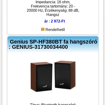
Impedancia: 16 ohm,
Frekvencia tartomány: 20 -
20000 Hz, Érzékenység: 88 dB,
Hangsz
ár : 2 972-Ft
Rendelhető
Genius SP-HF380BT fa hangszóró
: GENIUS-31730034400
Típus: Bluetooth hangszóró,