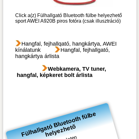
Click a(z) Fülhallgató Bluetooth fülbe helyezhető
sport AWEI A920B piros fotóra (csak illusztráció)
Hangfal, fejhallgató, hangkártya, AWEI
kínálatunk
Hangfal, fejhallgató,
hangkártya árlista
Webkamera, TV tuner,
hangfal, képkeret bolt árlista
F
ül
h
all
g
at
Bl
u
et
o
ot
h f
ül
b
e
h
el
y
e
z
h
et
ó
ő