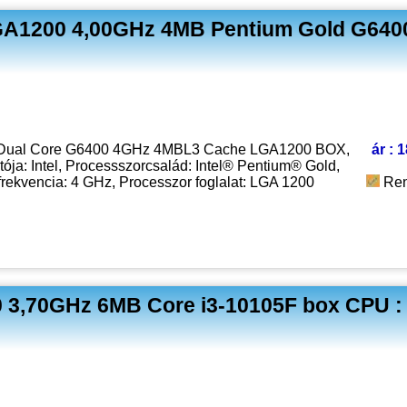
LGA1200 4,00GHz 4MB Pentium Gold G6400
or Dual Core G6400 4GHz 4MBL3 Cache LGA1200 BOX,
ár : 
ója: Intel, Processszorcsalád: Intel® Pentium® Gold,
frekvencia: 4 GHz, Processzor foglalat: LGA 1200
Ren
0 3,70GHz 6MB Core i3-10105F box CPU :