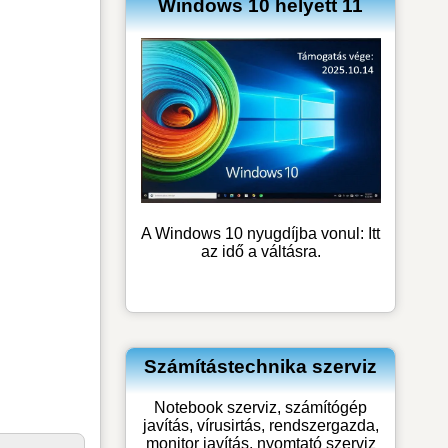
Windows 10 helyett 11
A Windows 10 nyugdíjba vonul: Itt
az idő a váltásra.
Számítástechnika szerviz
Notebook szerviz, számítógép
javítás, vírusirtás, rendszergazda,
monitor javítás, nyomtató szerviz