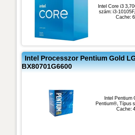
Intel Core i3 3,
szám: i3-10105F,
Cache: 6
Intel Processzor Pentium Gold 
BX80701G6600
Intel Pentium
Pentium®, Típus s
Cache: 4