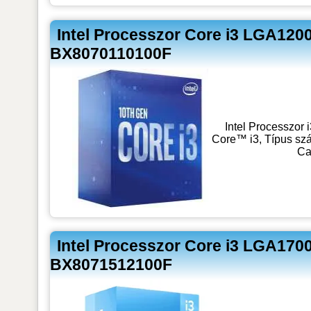
Intel Processzor Core i3 LGA120
BX8070110100F
Intel Processzor
Core™ i3, Típus sz
Ca
Intel Processzor Core i3 LGA170
BX8071512100F