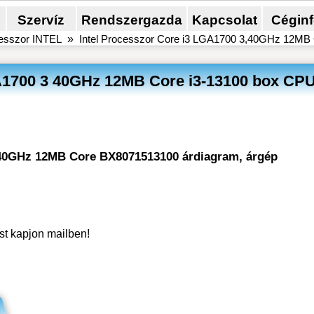
Szervíz
Rendszergazda
Kapcsolat
Cégin
esszor INTEL
»
Intel Processzor Core i3 LGA1700 3,40GHz 12MB
GA1700 3 40GHz 12MB Core i3-13100 box CP
3 40GHz 12MB Core BX8071513100 árdiagram, árgép
ést kapjon mailben!