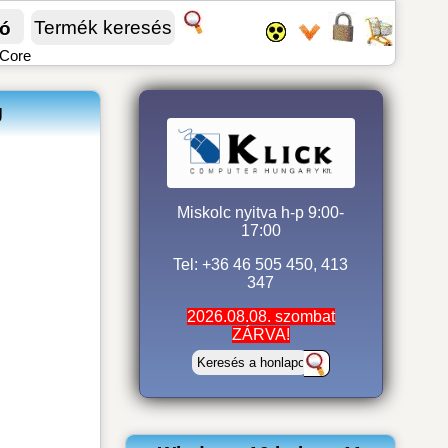
fó
 Core
U
Miskolc nyitva h-p 9:00-
17:00
Tel: +36 46 505 450, 413
347
2026.08.08. szombat
ZÁRVA!