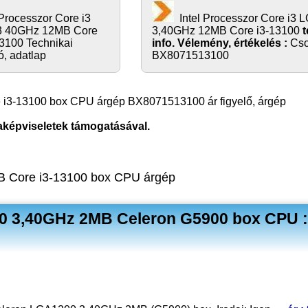
 Processzor Core i3
Intel Processzor Core i3
3 40GHz 12MB Core
3,40GHz 12MB Core i3-13100
100 Technikai
info. Vélemény, értékelés :
Cso
ó, adatlap
BX8071513100
 i3-13100 box CPU árgép BX8071513100 ár figyelő, árgép
aképviseletek támogatásával.
B Core i3-13100 box CPU árgép
00 3,40GHz 2MB Celeron G5900 box CPU 