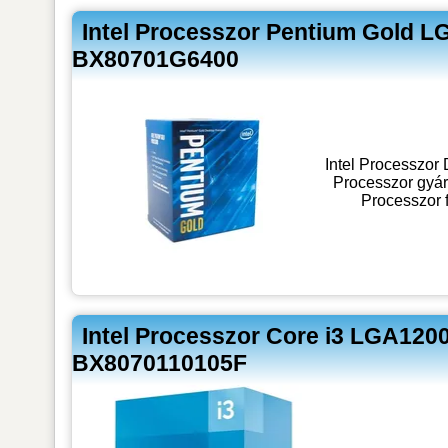
Intel Processzor Pentium Gold 
BX80701G6400
Intel Processz
Processzor gyárt
Processzor 
Intel Processzor Core i3 LGA120
BX8070110105F