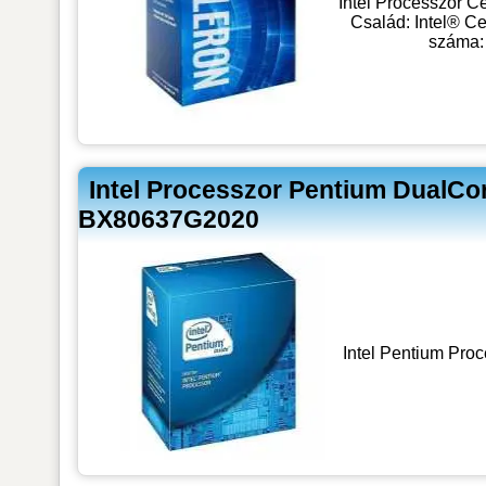
Intel Processzor C
Család: Intel® C
száma:
Intel Processzor Pentium DualC
BX80637G2020
Intel Pentium Pro