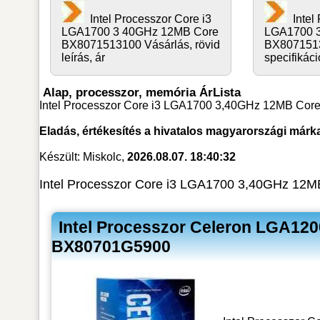
Intel Processzor Core i3
Intel
LGA1700 3 40GHz 12MB Core
LGA1700 
BX8071513100 Vásárlás, rövid
BX8071513
leírás, ár
specifikáci
Alap, processzor, memória ÁrLista
Intel Processzor Core i3 LGA1700 3,40GHz 12MB Core
Eladás, értékesítés a hivatalos magyarországi márk
Készült: Miskolc,
2026.08.07. 18:40:32
Intel Processzor Core i3 LGA1700 3,40GHz 12M
Intel Processzor Celeron LGA12
BX80701G5900