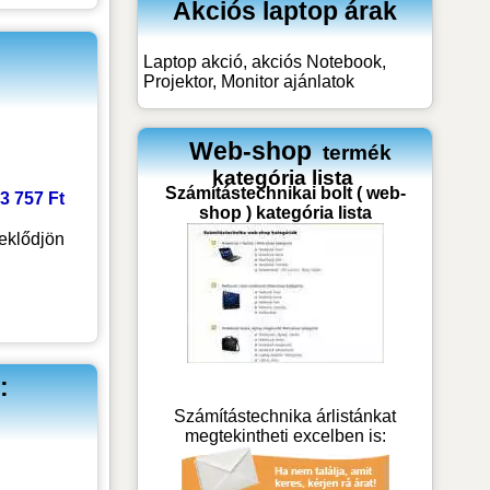
Akciós laptop árak
Laptop akció, akciós Notebook,
Projektor, Monitor ajánlatok
Web-shop
termék
kategória lista
Számítástechnikai bolt ( web-
33 757 Ft
shop ) kategória lista
eklődjön
:
Számítástechnika árlistánkat
megtekintheti excelben is: