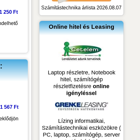
Számítástechnika árlista 2026.08.07
41 250 Ft
delhető
Online hitel és Leasing
:
Laptop részletre, Notebook
hitel, számítógép
részletfizetésre
online
igényléssel
41 567 Ft
eklődjön
Lízing informatikai,
Számítástechnikai eszközökre (
PC, laptop, számítógép, server