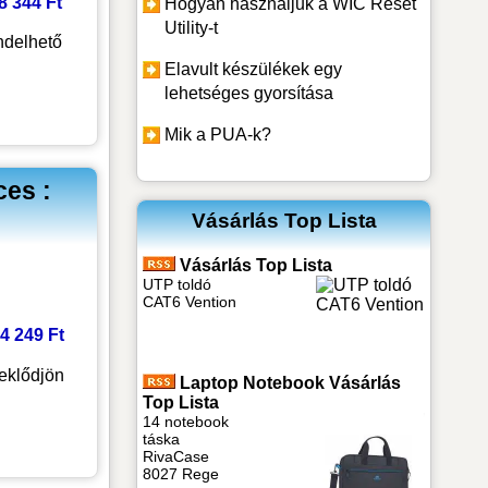
 8 344 Ft
Hogyan használjuk a WIC Reset
Utility-t
delhető
Elavult készülékek egy
lehetséges gyorsítása
Mik a PUA-k?
es :
Vásárlás Top Lista
Vásárlás Top Lista
UTP toldó
CAT6 Vention
14 249 Ft
eklődjön
Laptop Notebook Vásárlás
Top Lista
14 notebook
táska
RivaCase
8027 Rege