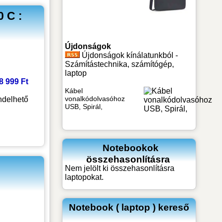
 C :
Újdonságok
Újdonságok kínálatunkból -
Számítástechnika, számítógép,
laptop
18 999 Ft
Kábel
vonalkódolvasóhoz
delhető
USB, Spirál,
Notebookok
összehasonlításra
Nem jelölt ki összehasonlításra
laptopokat.
Notebook ( laptop ) kereső