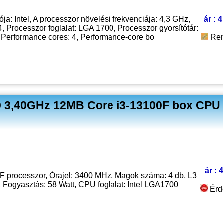
ja: Intel, A processzor növelési frekvenciája: 4,3 GHz,
ár : 
 Processzor foglalat: LGA 1700, Processzor gyorsítótár:
 Performance cores: 4, Performance-core bo
Ren
0 3,40GHz 12MB Core i3-13100F box CPU 
ár : 
0F processzor, Órajel: 3400 MHz, Magok száma: 4 db, L3
 Fogyasztás: 58 Watt, CPU foglalat: Intel LGA1700
Érd