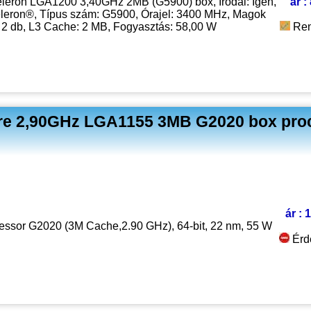
eleron LGA1200 3,40GHz 2MB (G5900) box, Irodai: Igen,
ár :
eleron®, Típus szám: G5900, Órajel: 3400 MHz, Magok
 2 db, L3 Cache: 2 MB, Fogyasztás: 58,00 W
Ren
ore 2,90GHz LGA1155 3MB G2020 box proc
ár : 
cessor G2020 (3M Cache,2.90 GHz), 64-bit, 22 nm, 55 W
Érd