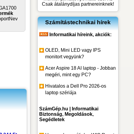
Csak átalánydíjas partnereinknek!
 LGA1700
termék
portNev
Számítástechnikai hírek
Informatikai híreink, akciók:
OLED, Mini LED vagy IPS
monitort vegyünk?
Acer Aspire 18 AI laptop - Jobban
megéri, mint egy PC?
Hivatalos a Dell Pro 2026-os
laptop szériája
:
SzámGép.hu | Informatikai
Biztonság, Megoldások,
Segédletek