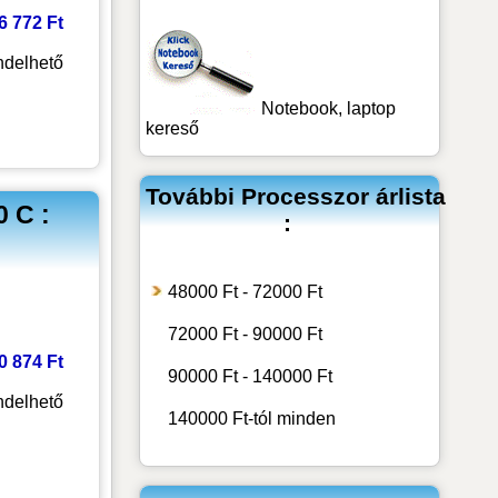
26 772 Ft
delhető
Notebook, laptop
kereső
További
Processzor
árlista
 C :
:
48000 Ft - 72000 Ft
72000 Ft - 90000 Ft
30 874 Ft
90000 Ft - 140000 Ft
delhető
140000 Ft-tól minden