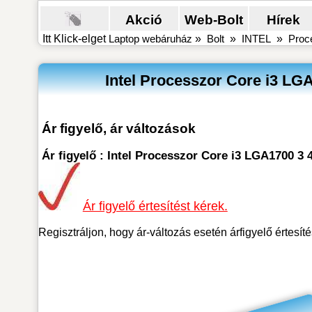
Akció
Web-Bolt
Hírek
Itt Klick-elget
Laptop webáruház
»
Bolt
»
INTEL
»
Proc
Intel Processzor Core i3 L
Ár figyelő, ár változások
Ár figyelő : Intel Processzor Core i3 LGA1700 
Ár figyelő értesítést kérek.
Regisztráljon, hogy ár-változás esetén árfigyelő értesít