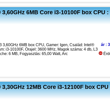
0 3,60GHz 6MB Core i3-10100F box CPU :
ár : 
 i3 3,60GHz 6MB box CPU, Gamer: Igen, Család: Intel®
ám: i3-10100F, Órajel: 3600 MHz, Magok száma: 4 db, L3
che: 6 MB, Fogyasztás: 65,00 Watt, Arc
Érd
0 3,30GHz 12MB Core i3-12100F box CPU 