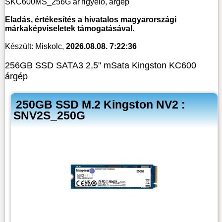
SKC600MS_256G ár figyelő, árgép
Eladás, értékesítés a hivatalos magyarországi
márkaképviseletek támogatásával.
Készült: Miskolc,
2026.08.08. 7:22:36
256GB SSD SATA3 2,5" mSata Kingston KC600
árgép
250GB SSD M.2 Kingston NV2 :
SNV2S_250G