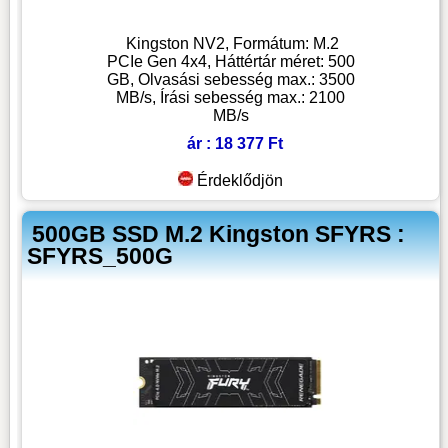
Kingston NV2, Formátum: M.2
PCIe Gen 4x4, Háttértár méret: 500
GB, Olvasási sebesség max.: 3500
MB/s, Írási sebesség max.: 2100
MB/s
ár : 18 377 Ft
Érdeklődjön
500GB SSD M.2 Kingston SFYRS :
SFYRS_500G