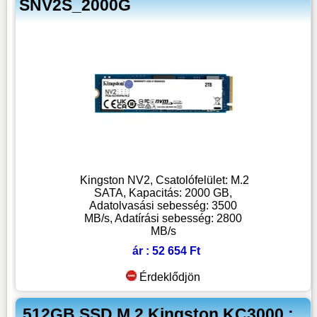
SNV2S_2000G
Kingston NV2, Csatolófelület: M.2
SATA, Kapacitás: 2000 GB,
Adatolvasási sebesség: 3500
MB/s, Adatírási sebesség: 2800
MB/s
ár : 52 654 Ft
Érdeklődjön
512GB SSD M.2 Kingston KC3000 :