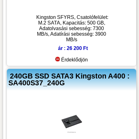
Kingston SFYRS, Csatolófelület:
M.2 SATA, Kapacitás: 500 GB,
Adatolvasási sebesség: 7300
MB/s, Adatírási sebesség: 3900
MB/s
ár : 26 200 Ft
Érdeklődjön
240GB SSD SATA3 Kingston A400 :
SA400S37_240G