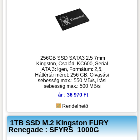
256GB SSD SATA3 2,5 7mm
Kingston, Család: KC600, Serial
ATA 3: Igen, Formátum: 2,5,
Háttértár méret: 256 GB, Olvasási
sebesség max.: 550 MB/s, Írási
sebesség max.: 500 MB/s
ár : 36 970 Ft
Rendelhető
1TB SSD M.2 Kingston FURY
Renegade : SFYRS_1000G