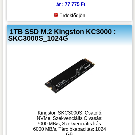
ár : 77 775 Ft
Érdeklődjön
1TB SSD M.2 Kingston KC3000 :
SKC3000S_1024G
Kingston SKC3000S, Csatoló:
NVMe, Szekvenciális Olvasás:
7000 MB/s, Szekvenciális Írás:
6000 MB/s, Tárolókapacitás: 1024
GB