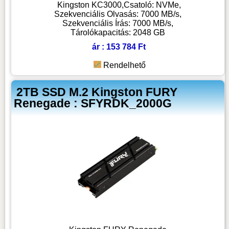
Kingston KC3000,Csatoló: NVMe,
Szekvenciális Olvasás: 7000 MB/s,
Szekvenciális Írás: 7000 MB/s,
Tárolókapacitás: 2048 GB
ár : 153 784 Ft
Rendelhető
2TB SSD M.2 Kingston FURY
Renegade : SFYRDK_2000G