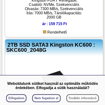
Kingston FURY Renegade,
Csatoló: NVMe, Szekvenciális
Olvasás: 7300 MB/s, Szekvenciális
Írás: 7000 MB/s, Tárolókapacitás:
2000 GB
ár : 159 715 Ft
Rendelhető
2TB SSD SATA3 Kingston KC600 :
SKC600_2048G
Weboldalunk sütiket használ az optimális működés
érdekében. Elfogadja a sütik használatát?
Elfogadom
Nem fogadom el
További információ