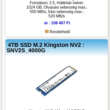
Formátum: 2,5, Háttértár méret:
1024 GB, Olvasási sebesség max.:
550 MB/s, Írási sebesség max.:
520 MB/s
ár : 108 407 Ft
Rendelhető
4TB SSD M.2 Kingston NV2 :
SNV2S_4000G