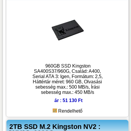
960GB SSD Kingston
SA400S37/960G, Család: A400,
Serial ATA 3: Igen, Formátum: 2,5,
Háttértár méret: 960 GB, Olvasási
sebesség max.: 500 MB/s, Írási
sebesség max.: 450 MB/s
ár : 51 130 Ft
Rendelhető
2TB SSD M.2 Kingston NV2 :