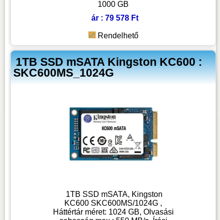
1000 GB
ár : 79 578 Ft
Rendelhető
1TB SSD mSATA Kingston KC600 :
SKC600MS_1024G
1TB SSD mSATA, Kingston
KC600 SKC600MS/1024G ,
Háttértár méret: 1024 GB, Olvasási