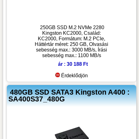
250GB SSD M.2 NVMe 2280
Kingston KC2000, Család:
KC2000, Formátum: M.2 PCIe,
Háttértár méret: 250 GB, Olvasási
sebesség max.: 3000 MB/s, Írási
sebesség max.: 1100 MB/s
ár : 30 188 Ft
Érdeklődjön
480GB SSD SATA3 Kingston A400 :
SA400S37_480G