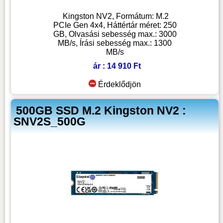
Kingston NV2, Formátum: M.2
PCIe Gen 4x4, Háttértár méret: 250
GB, Olvasási sebesség max.: 3000
MB/s, Írási sebesség max.: 1300
MB/s
ár : 14 910 Ft
Érdeklődjön
500GB SSD M.2 Kingston NV2 :
SNV2S_500G