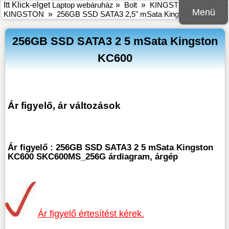
Itt Klick-elget
Laptop webáruház
»
Bolt
»
KINGSTON
»
SSD
Menü
KINGSTON
»
256GB SSD SATA3 2,5" mSata Kingston KC600
256GB SSD SATA3 2 5 mSata Kingston
KC600
Ár figyelő, ár változások
Ár figyelő : 256GB SSD SATA3 2 5 mSata Kingston
KC600 SKC600MS_256G árdiagram, árgép
Ár figyelő értesítést kérek.