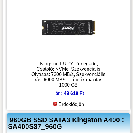
Kingston FURY Renegade,
Csatoló: NVMe, Szekvenciális
Olvasás: 7300 MB/s, Szekvenciális
Írás: 6000 MB/s, Tárolókapacitás:
1000 GB
ár : 49 619 Ft
Érdeklődjön
960GB SSD SATA3 Kingston A400 :
SA400S37_960G