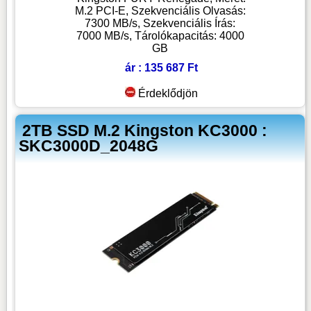
M.2 PCI-E, Szekvenciális Olvasás:
7300 MB/s, Szekvenciális Írás:
7000 MB/s, Tárolókapacitás: 4000
GB
ár : 135 687 Ft
Érdeklődjön
2TB SSD M.2 Kingston KC3000 :
SKC3000D_2048G