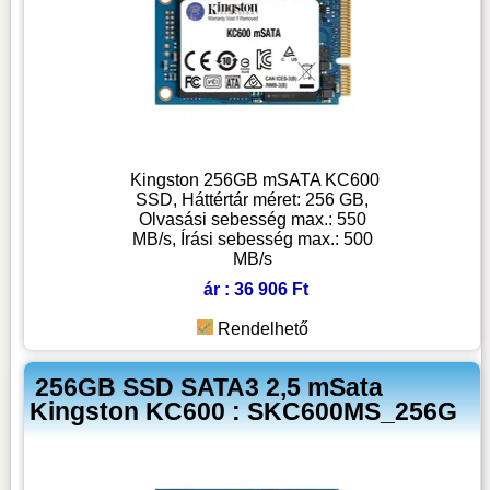
Kingston 256GB mSATA KC600
SSD, Háttértár méret: 256 GB,
Olvasási sebesség max.: 550
MB/s, Írási sebesség max.: 500
MB/s
ár : 36 906 Ft
Rendelhető
256GB SSD SATA3 2,5 mSata
Kingston KC600 : SKC600MS_256G