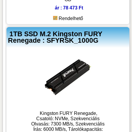
ár : 78 473 Ft
Rendelhető
1TB SSD M.2 Kingston FURY
Renegade : SFYRSK_1000G
Kingston FURY Renegade,
Csatoló: NVMe, Szekvenciális
Olvasás: 7300 MB/s, Szekvenciális
Írás: 6000 MB/s, Tárolókapacitás: