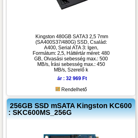
Kingston 480GB SATA3 2,5 7mm
(SA400S37/480G) SSD, Család:
A400, Serial ATA 3: Igen,
Formátum: 2,5, Háttértár méret: 480
GB, Olvasási sebesség max.: 500
MB/s, Írási sebesség max.: 450
MB/s, Szerelő k
ár : 32 969 Ft
Rendelhető
256GB SSD mSATA Kingston KC600
: SKC600MS_256G