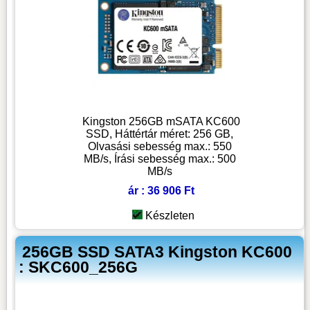
Kingston 256GB mSATA KC600
SSD, Háttértár méret: 256 GB,
Olvasási sebesség max.: 550
MB/s, Írási sebesség max.: 500
MB/s
ár : 36 906 Ft
Készleten
256GB SSD SATA3 Kingston KC600
: SKC600_256G