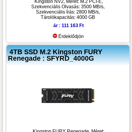
Kingston NV2, Méret: M.2 PCI-E,
Szekvenciális Olvasás: 3500 MB/s,
Szekvenciális Írás: 2800 MB/s,
Tárolókapacitás: 4000 GB
ár : 111 163 Ft
Érdeklődjön
4TB SSD M.2 Kingston FURY
Renegade : SFYRD_4000G
Kingston FURY Renegade, Méret: