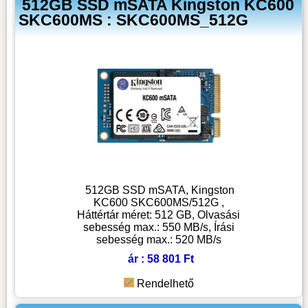
512GB SSD mSATA Kingston KC600
SKC600MS : SKC600MS_512G
512GB SSD mSATA, Kingston
KC600 SKC600MS/512G ,
Háttértár méret: 512 GB, Olvasási
sebesség max.: 550 MB/s, Írási
sebesség max.: 520 MB/s
ár : 58 801 Ft
Rendelhető