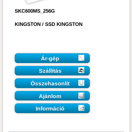
SKC600MS_256G
KINGSTON
/
SSD KINGSTON
Ár-gép
Szállítás
Összehasonlít
Ajánlom
Információ