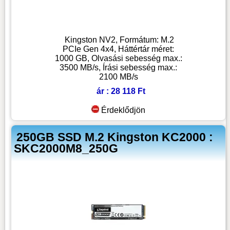
Kingston NV2, Formátum: M.2
PCIe Gen 4x4, Háttértár méret:
1000 GB, Olvasási sebesség max.:
3500 MB/s, Írási sebesség max.:
2100 MB/s
ár : 28 118 Ft
Érdeklődjön
250GB SSD M.2 Kingston KC2000 :
SKC2000M8_250G