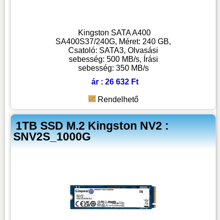
Kingston SATA A400
SA400S37/240G, Méret: 240 GB,
Csatoló: SATA3, Olvasási
sebesség: 500 MB/s, Írási
sebesség: 350 MB/s
ár : 26 632 Ft
Rendelhető
1TB SSD M.2 Kingston NV2 :
SNV2S_1000G