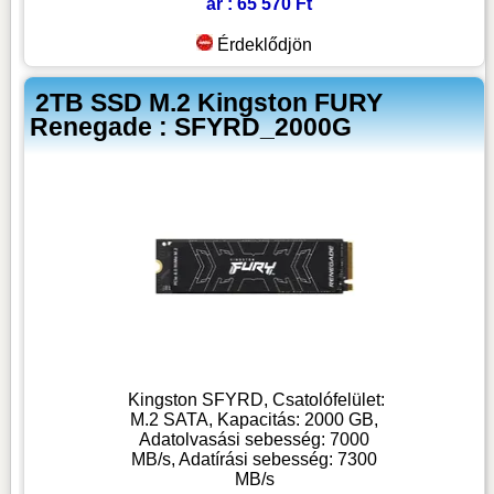
ár : 65 570 Ft
Érdeklődjön
2TB SSD M.2 Kingston FURY
Renegade : SFYRD_2000G
Kingston SFYRD, Csatolófelület:
M.2 SATA, Kapacitás: 2000 GB,
Adatolvasási sebesség: 7000
MB/s, Adatírási sebesség: 7300
MB/s