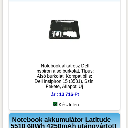
Notebook alkatrész Dell
Inspiron alsó burkolat, Típus:
Alsó burkolat, Kompatibilis:
Dell Insipiron 15 (3531), Szín:
Fekete, Állapot: Új
ár : 13 716-Ft
Készleten
Notebook akkumulátor Latitude
5510 68Wh 4250mAh utángyártott