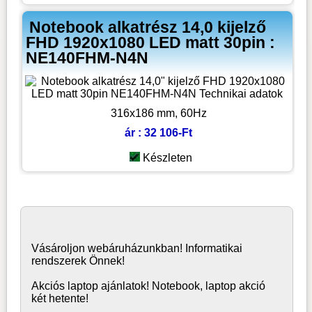
Notebook alkatrész 14,0 kijelző
FHD 1920x1080 LED matt 30pin :
NE140FHM-N4N
316x186 mm, 60Hz
ár : 32 106-Ft
Készleten
Vásároljon
webáruház
unkban! Informatikai
rendszerek Önnek!
Akciós laptop ajánlatok! Notebook, laptop akció
két hetente!