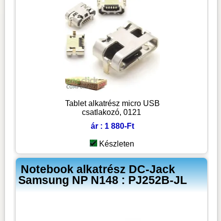
Tablet alkatrész micro USB
csatlakozó, 0121
ár : 1 880-Ft
Készleten
Notebook alkatrész DC-Jack
Samsung NP N148 : PJ252B-JL