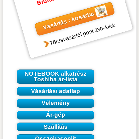
Vásárlás : kosárba
- klick
230
Törzsvásárlói pont
NOTEBOOK alkatrész
Toshiba ár-lista
Vásárlási adatlap
Vélemény
Ár-gép
Szállítás
Összehasonlít