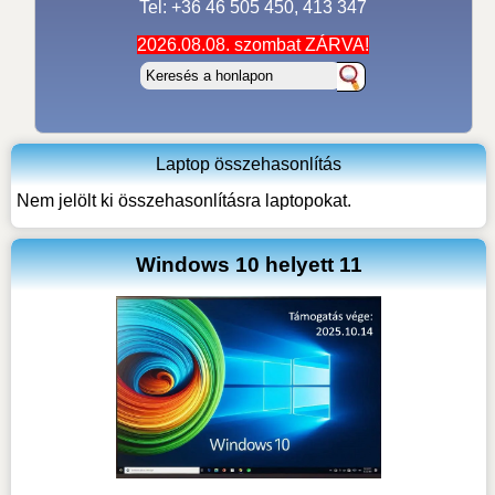
Tel: +36 46 505 450, 413 347
2026.08.08. szombat ZÁRVA!
Laptop összehasonlítás
Nem jelölt ki összehasonlításra laptopokat.
Windows 10 helyett 11