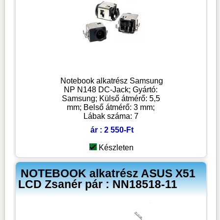
Notebook alkatrész Samsung
NP N148 DC-Jack; Gyártó:
Samsung; Külső átmérő: 5,5
mm; Belső átmérő: 3 mm;
Lábak száma: 7
ár : 2 550-Ft
Készleten
NOTEBOOK alkatrész ASUS X51
LCD Zsanér pár : NN18518-11