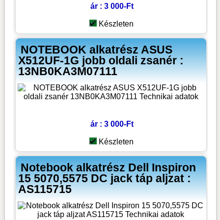
ár : 3 000-Ft
Készleten
NOTEBOOK alkatrész ASUS
X512UF-1G jobb oldali zsanér :
13NB0KA3M07111
ár : 3 000-Ft
Készleten
Notebook alkatrész Dell Inspiron
15 5070,5575 DC jack táp aljzat :
AS115715