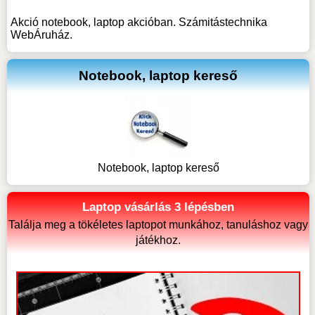
Akció notebook, laptop akcióban. Számitástechnika
WebÁruház.
Notebook, laptop kereső
Notebook, laptop kereső
Laptop vásárlás 3 lépésben
Találja meg a tökéletes laptopot munkához, tanuláshoz vagy
játékhoz.