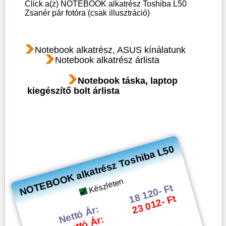
Click a(z) NOTEBOOK alkatrész Toshiba L50
Zsanér pár fotóra (csak illusztráció)
Notebook alkatrész, ASUS kínálatunk
Notebook alkatrész árlista
Notebook táska, laptop
kiegészítő bolt árlista
NOTEBOOK alkatrész Toshiba L50
Készleten
18 120- Ft
23 012- Ft
Nettó Ár:
Bruttó Ár: