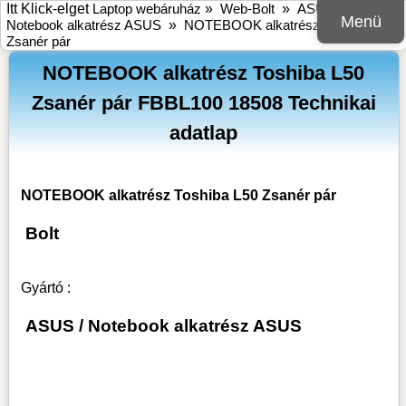
Itt Klick-elget
Laptop webáruház
»
Web-Bolt
»
ASUS
»
Menü
Notebook alkatrész ASUS
»
NOTEBOOK alkatrész Toshiba L50
Zsanér pár
NOTEBOOK alkatrész Toshiba L50
Zsanér pár FBBL100 18508 Technikai
adatlap
NOTEBOOK alkatrész Toshiba L50 Zsanér pár
Bolt
Gyártó :
ASUS
/
Notebook alkatrész ASUS