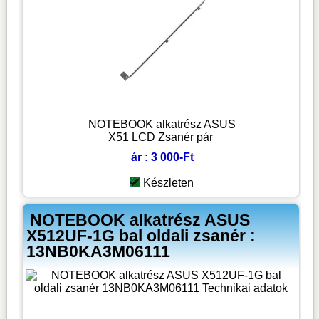
NOTEBOOK alkatrész ASUS
X51 LCD Zsanér pár
ár : 3 000-Ft
Készleten
NOTEBOOK alkatrész ASUS
X512UF-1G bal oldali zsanér :
13NB0KA3M06111