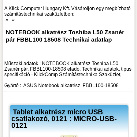
A Klick Computer Hungary Kft. Vásároljon egy megbízható
számítástechnikai szaküzletben:
»
»
NOTEBOOK alkatrész Toshiba L50 Zsanér
pár FBBL100 18508 Technikai adatlap
Műszaki adatok : NOTEBOOK alkatrész Toshiba L50
Zsanér pár. FBBL100-18508 eladó. Technikai adatok, típus
specifikáció - KlickComp Számítástechnika Szaküzlet,
Gyártó :
ASUS
Notebook alkatrész
FBBL100-18508
Tablet alkatrész micro USB
csatlakozó, 0121 : MICRO-USB-
0121