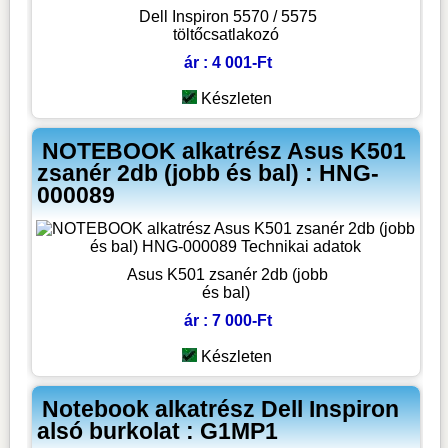
Dell Inspiron 5570 / 5575
töltőcsatlakozó
ár : 4 001-Ft
Készleten
NOTEBOOK alkatrész Asus K501
zsanér 2db (jobb és bal) : HNG-
000089
Asus K501 zsanér 2db (jobb
és bal)
ár : 7 000-Ft
Készleten
Notebook alkatrész Dell Inspiron
alsó burkolat : G1MP1