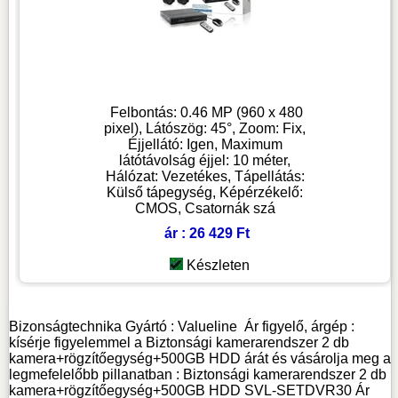
Felbontás: 0.46 MP (960 x 480
pixel), Látószög: 45°, Zoom: Fix,
Éjjellátó: Igen, Maximum
látótávolság éjjel: 10 méter,
Hálózat: Vezetékes, Tápellátás:
Külső tápegység, Képérzékelő:
CMOS, Csatornák szá
ár : 26 429 Ft
Készleten
Bizonságtechnika
Gyártó :
Valueline
Ár figyelő, árgép :
kísérje figyelemmel a Biztonsági kamerarendszer 2 db
kamera+rögzítőegység+500GB HDD árát és vásárolja meg a
legmefelelőbb pillanatban : Biztonsági kamerarendszer 2 db
kamera+rögzítőegység+500GB HDD SVL-SETDVR30 Ár