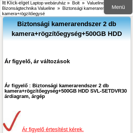
Itt Klick-elget
Laptop webáruház
»
Bolt
»
Valueline
»
Menü
Bizonságtechnika Valueline
»
Biztonsági kamerarendszer 2 db
kamera+rögzítőegysé
Biztonsági kamerarendszer 2 db
kamera+rögzítőegység+500GB HDD
Ár figyelő, ár változások
Ár figyelő : Biztonsági kamerarendszer 2 db
kamera+rögzítőegység+500GB HDD SVL-SETDVR30
árdiagram, árgép
Ár figyelő értesítést kérek.