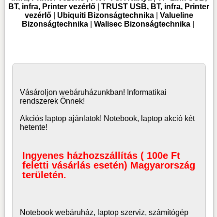
BT, infra, Printer vezérlő
|
TRUST USB, BT, infra, Printer
vezérlő
|
Ubiquiti Bizonságtechnika
|
Valueline
Bizonságtechnika
|
Walisec Bizonságtechnika
|
Vásároljon
webáruház
unkban! Informatikai
rendszerek Önnek!
Akciós laptop ajánlatok! Notebook, laptop akció két
hetente!
Ingyenes házhozszállítás ( 100e Ft
feletti vásárlás esetén) Magyarország
területén.
Notebook webáruház, laptop
szerviz, számítógép