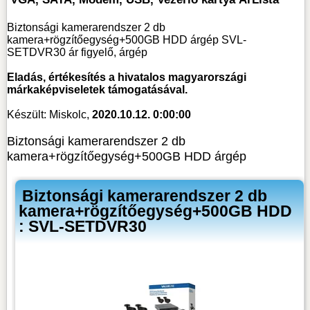
Biztonsági kamerarendszer 2 db
kamera+rögzítőegység+500GB HDD árgép SVL-
SETDVR30 ár figyelő, árgép
Eladás, értékesítés a hivatalos magyarországi
márkaképviseletek támogatásával.
Készült: Miskolc,
2020.10.12. 0:00:00
Biztonsági kamerarendszer 2 db
kamera+rögzítőegység+500GB HDD árgép
Biztonsági kamerarendszer 2 db
kamera+rögzítőegység+500GB HDD
: SVL-SETDVR30