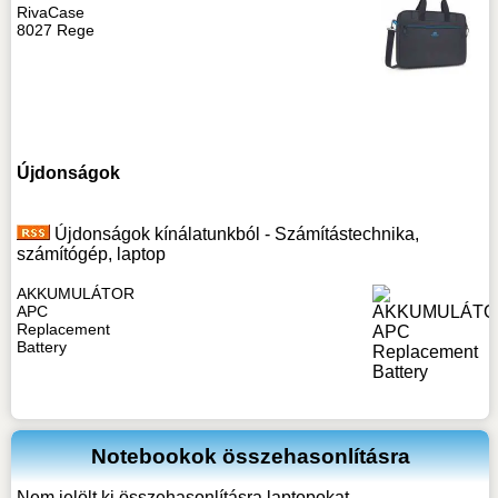
RivaCase
8027 Rege
Újdonságok
Újdonságok kínálatunkból - Számítástechnika,
számítógép, laptop
AKKUMULÁTOR
APC
Replacement
Battery
Notebookok összehasonlításra
Nem jelölt ki összehasonlításra laptopokat.