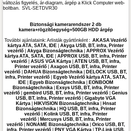
változás figyelés, ár-diagram, árgép a Klick Computer web-
boltban.
SVL-SETDVR30
Biztonsági kamerarendszer 2 db
kamera+rögzítőegység+500GB HDD árgép
További ajánlataink:
Arlisták gyártónként :
AKASA Vezérlő
kártya ATA, SATA, IDE
|
Akyga USB, BT, infra, Printer
vezérlő
|
Akyga Bizonságtechnika
|
APPROX Vezérlő
kártya ATA, SATA, IDE
|
APPROX USB, BT, infra, Printer
vezérlő
|
ASUS VGA Kártya
|
ATEN USB, BT, infra,
Printer vezérlő
|
Axagon USB, BT, infra, Printer
vezérlő
|
DAHUA Bizonságtechnika
|
DELOCK USB, BT,
infra, Printer vezérlő
|
Egyeb Vezérlő kártya ATA, SATA,
IDE
|
Egyeb Bizonságtechnika
|
EONBOOM
Bizonságtechnika
|
Exsys USB, BT, infra, Printer
vezérlő
|
gembird USB, BT, infra, Printer vezérlő
|
Genius
USB, BT, infra, Printer vezérlő
|
Gigabyte VGA
Kártya
|
HIKVISION Bizonságtechnika
|
Hnsat
Bizonságtechnika
|
HQ USB, BT, infra, Printer
vezérlő
|
Kolink USB, BT, infra, Printer
vezérlő
|
Mercusys USB, BT, infra, Printer
vezérlő
|
NONAME Bizonságtechnika
|
Orico USB, BT,
infra, Printer vezérlő
|
PNY VGA Kártya
|
TP-Link USB,