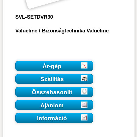
SVL-SETDVR30
Valueline
/
Bizonságtechnika Valueline
Ár-gép
Szállítás
Összehasonlít
Ajánlom
Információ