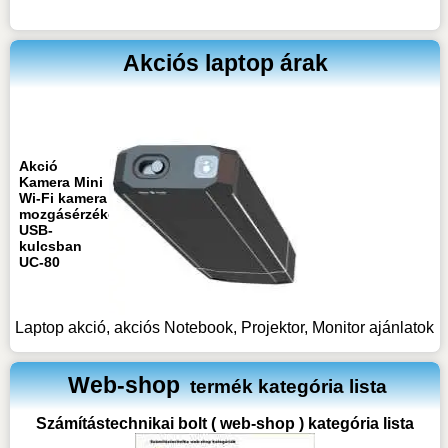
Akciós laptop árak
Akció
Kamera Mini
Wi-Fi kamera
mozgásérzékeléssel
USB-
kulcsban
UC-80
Laptop akció, akciós Notebook, Projektor, Monitor ajánlatok
Web-shop
termék kategória lista
Számítástechnikai bolt ( web-shop ) kategória lista