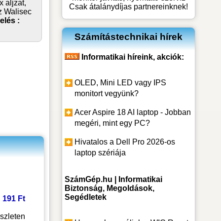
 aljzat,
Csak átalánydíjas partnereinknek!
z Walisec
elés :
Számítástechnikai hírek
Informatikai híreink, akciók:
OLED, Mini LED vagy IPS
monitort vegyünk?
Acer Aspire 18 AI laptop - Jobban
megéri, mint egy PC?
Hivatalos a Dell Pro 2026-os
laptop szériája
SzámGép.hu | Informatikai
Biztonság, Megoldások,
Segédletek
: 191 Ft
szleten