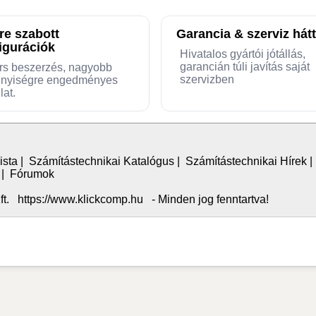
re szabott
Garancia & szerviz hátt
igurációk
Hivatalos gyártói jótállás,
garancián túli javítás saját
rs beszerzés, nagyobb
szervizben
nyiségre engedményes
lat.
ista
|
Számítástechnikai Katalógus
|
Számítástechnikai Hírek
|
Fórumok
. https://www.klickcomp.hu - Minden jog fenntartva!