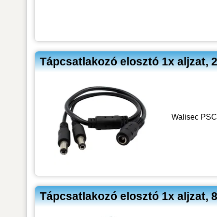
Tápcsatlakozó elosztó 1x aljzat,
Walisec PSC1
Tápcsatlakozó elosztó 1x aljzat,