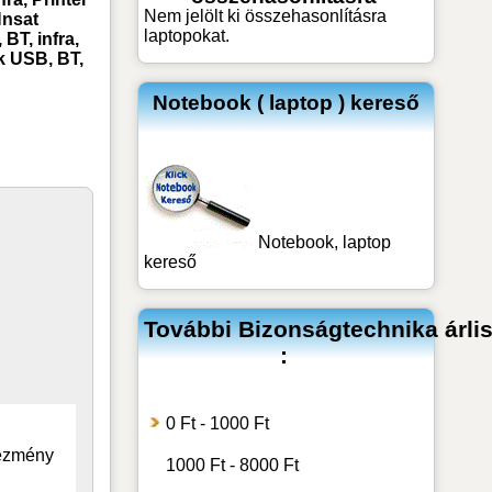
Nem jelölt ki összehasonlításra
nsat
laptopokat.
BT, infra,
k USB, BT,
Notebook ( laptop ) kereső
Notebook, laptop
kereső
További
Bizonságtechnika
árli
:
0 Ft - 1000 Ft
vezmény
1000 Ft - 8000 Ft