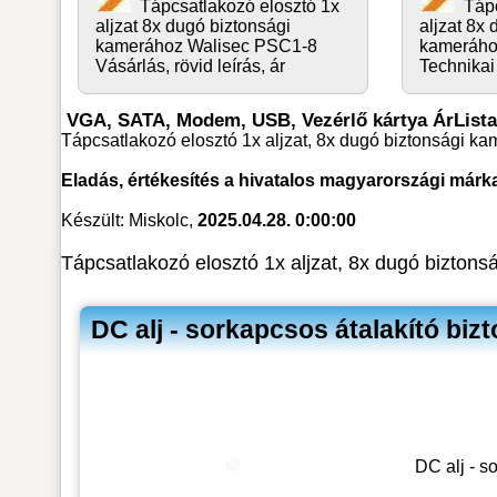
Tápcsatlakozó elosztó 1x
Tápc
aljzat 8x dugó biztonsági
aljzat 8x
kamerához Walisec PSC1-8
kameráho
Vásárlás, rövid leírás, ár
Technikai 
VGA, SATA, Modem, USB, Vezérlő kártya ÁrLista
Tápcsatlakozó elosztó 1x aljzat, 8x dugó biztonsági k
Eladás, értékesítés a hivatalos magyarországi márk
Készült: Miskolc,
2025.04.28. 0:00:00
Tápcsatlakozó elosztó 1x aljzat, 8x dugó bizton
DC alj - sorkapcsos átalakító bi
DC alj - s