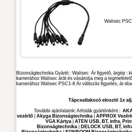
Walisec PSC1-
Bizonságtechnika
Gyártó :
Walisec
Ár figyelő, árgép :
kamerához Walisec árát és vásárolja meg a legmefelelőb
kamerához Walisec PSC1-8 Ár változás figyelés, ár-di
Tápcsatlakozó elosztó 1x al
További ajánlataink:
Arlisták gyártónként :
AKA
vezérlő
|
Akyga Bizonságtechnika
|
APPROX Vezérlő
VGA Kártya
|
ATEN USB, BT, infra, Prin
Bizonságtechnika
|
DELOCK USB, BT, infra,
Bizonságtechnika
|
EONBOOM Bizonságtechnika