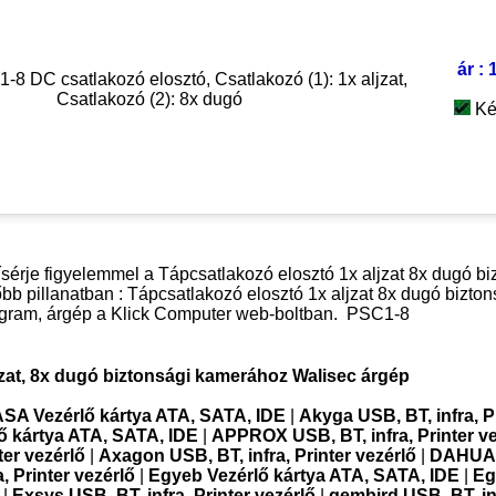
ár : 
8 DC csatlakozó elosztó, Csatlakozó (1): 1x aljzat,
Csatlakozó (2): 8x dugó
Ké
 kísérje figyelemmel a Tápcsatlakozó elosztó 1x aljzat 8x dugó bi
b pillanatban : Tápcsatlakozó elosztó 1x aljzat 8x dugó bizton
agram, árgép a Klick Computer web-boltban.
PSC1-8
jzat, 8x dugó biztonsági kamerához Walisec árgép
SA Vezérlő kártya ATA, SATA, IDE
|
Akyga USB, BT, infra, P
 kártya ATA, SATA, IDE
|
APPROX USB, BT, infra, Printer ve
ter vezérlő
|
Axagon USB, BT, infra, Printer vezérlő
|
DAHUA
 Printer vezérlő
|
Egyeb Vezérlő kártya ATA, SATA, IDE
|
Eg
|
Exsys USB, BT, infra, Printer vezérlő
|
gembird USB, BT, inf