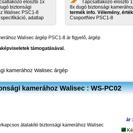
satlakozó elosztó 1x
Tápcsatlakozó elosztó 1x
 dugó biztonsági
8x dugó biztonsági kameráho
z Walisec PSC1-8
termék info. Vélemény, érték
specifikáció, adatlap
CsoportNev PSC1-8
amerához Walisec árgép PSC1-8 ár figyelő, árgép
aképviseletek támogatásával.
sági kamerához Walisec árgép
ztonsági kamerához Walisec : WS-PC02
ár 
orkapcsos átalakító biztonsági kamerához Walisec
Ké