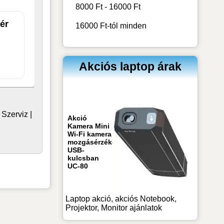
8000 Ft - 16000 Ft
ér
16000 Ft-tól minden
Akciós laptop árak
|
Szerviz
|
Akció
Kamera Mini
Wi-Fi kamera
mozgásérzékeléssel
USB-
kulcsban
UC-80
Laptop akció, akciós Notebook,
Projektor, Monitor ajánlatok