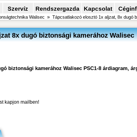
Szervíz
Rendszergazda
Kapcsolat
Cégin
onságtechnika Walisec
»
Tápcsatlakozó elosztó 1x aljzat, 8x dugó 
ljzat 8x dugó biztonsági kamerához Walisec
 dugó biztonsági kamerához Walisec PSC1-8 árdiagram, ár
ést kapjon mailben!