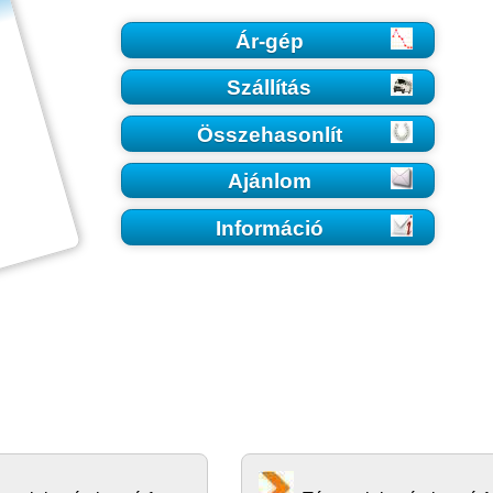
Ár-gép
Szállítás
Összehasonlít
Ajánlom
Információ