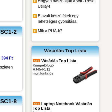
Hogyan használjuk a WIC Reset
Utility-t
Elavult készülékek egy
lehetséges gyorsítása
PSC1-2
Mik a PUA-k?
Vásárlás Top Lista
: 394 Ft
Vásárlás Top Lista
Krimpelőfogó
szleten
RJ45-RJ11
multifunkciós
PSC1-8
Laptop Notebook Vásárlás
Top Lista