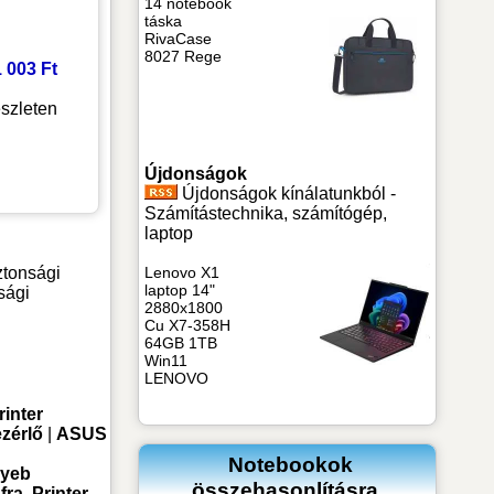
14 notebook
táska
RivaCase
8027 Rege
1 003 Ft
szleten
Újdonságok
Újdonságok kínálatunkból -
Számítástechnika, számítógép,
laptop
Lenovo X1
ztonsági
laptop 14"
sági
2880x1800
Cu X7-358H
64GB 1TB
Win11
LENOVO
rinter
zérlő
|
ASUS
Notebookok
yeb
összehasonlításra
ra, Printer