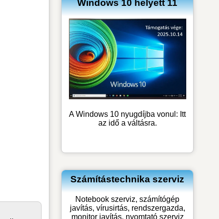
Windows 10 helyett 11
A Windows 10 nyugdíjba vonul: Itt
az idő a váltásra.
Számítástechnika szerviz
Notebook szerviz, számítógép
javítás, vírusirtás, rendszergazda,
monitor javítás, nyomtató szerviz