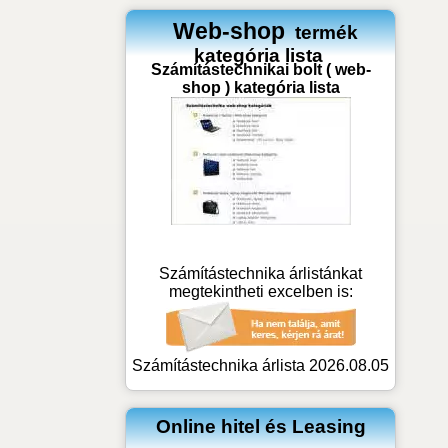
Web-shop
termék
kategória lista
Számítástechnikai bolt ( web-
shop ) kategória lista
Számítástechnika árlistánkat
megtekintheti excelben is:
Számítástechnika árlista 2026.08.05
Online hitel és Leasing