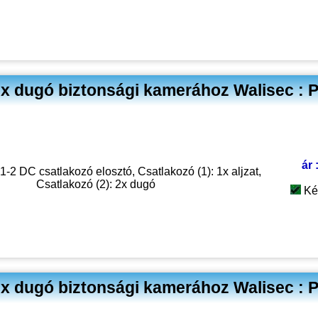
 2x dugó biztonsági kamerához Walisec : 
ár 
-2 DC csatlakozó elosztó, Csatlakozó (1): 1x aljzat,
Csatlakozó (2): 2x dugó
Ké
 8x dugó biztonsági kamerához Walisec : 