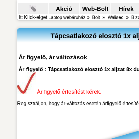
Akció
Web-Bolt
Hírek
Itt Klick-elget
Laptop webáruház
»
Bolt
»
Walisec
»
Biz
Tápcsatlakozó elosztó 1x a
Ár figyelő, ár változások
Ár figyelő : Tápcsatlakozó elosztó 1x aljzat 8x
Ár figyelő értesítést kérek.
Regisztráljon, hogy ár-változás esetén árfigyelő értesít