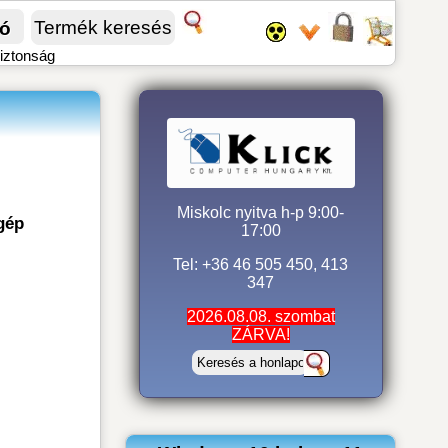
fó
biztonság
Miskolc nyitva h-p 9:00-
gép
17:00
Tel: +36 46 505 450, 413
347
2026.08.08. szombat
ZÁRVA!