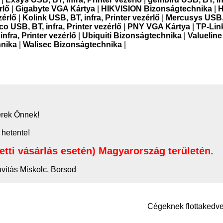
rlő
|
Gigabyte VGA Kártya
|
HIKVISION Bizonságtechnika
|
H
zérlő
|
Kolink USB, BT, infra, Printer vezérlő
|
Mercusys USB, 
co USB, BT, infra, Printer vezérlő
|
PNY VGA Kártya
|
TP-Lin
nfra, Printer vezérlő
|
Ubiquiti Bizonságtechnika
|
Valueline
nika
|
Walisec Bizonságtechnika
|
zerek Önnek!
 hetente!
letti vásárlás esetén) Magyarország területén.
avítás Miskolc, Borsod
Cégeknek flottaked