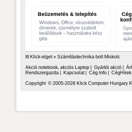
Beüzemelés & telepítés
Cég
konf
Windows, Office, vírusvédelem,
driverek, személyre szabott
Gyo
beállítások – használatra kész
men
gép.
aján
Itt Klick-elget »
Számítástechnika bolt Miskolc
Akció notebook, akciós Laptop
|
Gyártói akció
|
Árl
Rendszergazda
|
Kapcsolat
|
Cég Info
|
CégHírek
Copyright © 2005-2026 Klick Computer Hungary Kft