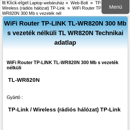
Itt Klick-elget
Laptop webáruház
»
Web-Bolt
»
TP-Link
»
Menü
Wireless (rádiós hálózat) TP-Link
»
WiFi Router TP-LINK TL-
WR820N 300 Mb s vezeték nél
WiFi Router TP-LINK TL-WR820N 300 Mb
s vezeték nélküli TL WR820N Technikai
adatlap
WiFi Router TP-LINK TL-WR820N 300 Mb s vezeték
nélküli
TL-WR820N
Gyártó :
TP-Link
/
Wireless (rádiós hálózat) TP-Link