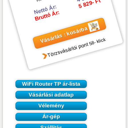
5 829- Ft
Nettó Ár:
Bruttó Ár:
Vásárlás : kosárba
- klick
58
Törzsvásárlói pont
WiFi Router TP ár-lista
Vásárlási adatlap
Vélemény
Ár-gép
Szállítás