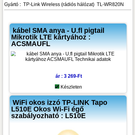
Gyártó :
TP-Link
Wireless (rádiós hálózat)
TL-WR820N
kábel SMA anya - U.fl pigtail
Mikrotik LTE kártyához :
ACSMAUFL
ár : 3 269-Ft
Készleten
WiFi okos izzó TP-LINK Tapo
L510E Okos Wi-Fi égő
szabályozható : L510E