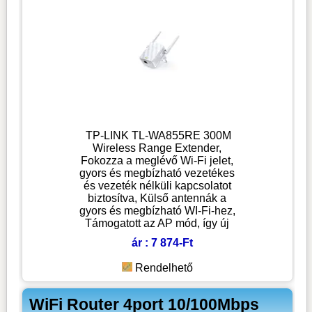
TP-LINK TL-WA855RE 300M
Wireless Range Extender,
Fokozza a meglévő Wi-Fi jelet,
gyors és megbízható vezetékes
és vezeték nélküli kapcsolatot
biztosítva, Külső antennák a
gyors és megbízható WI-Fi-hez,
Támogatott az AP mód, így új
ár : 7 874-Ft
Rendelhető
WiFi Router 4port 10/100Mbps