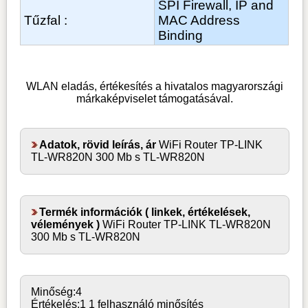
SPI Firewall, IP and
Tűzfal :
MAC Address
Binding
WLAN
eladás, értékesítés a hivatalos magyarországi
márkaképviselet támogatásával.
Adatok, rövid leírás, ár
WiFi Router TP-LINK
TL-WR820N 300 Mb s TL-WR820N
Termék információk ( linkek, értékelések,
vélemények )
WiFi Router TP-LINK TL-WR820N
300 Mb s TL-WR820N
Minőség:
4
Értékelés:
1
1 felhasználó minősítés