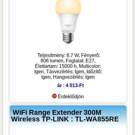
Teljesítmény: 8.7 W, Fényerő:
806 lumen, Foglalat: E27,
Élettartam: 15000 h, Multicolor:
Igen, Távvezérlés: Igen, Időzítő:
Igen, Hangvezérlés: Igen
ár : 4 013-Ft
Érdeklődjön
WiFi Range Extender 300M
Wireless TP-LINK : TL-WA855RE