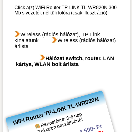
Click a(z) WiFi Router TP-LINK TL-WR820N 300
Mb s vezeték nélküli fotóra (csak illusztráció)
Wireless (rádiós hálózat), TP-Link
kínálatunk
Wireless (rádiós hálózat)
árlista
Hálózat switch, router, LAN
kártya, WLAN bolt árlista
WiFi Router TP-LINK TL-WR820N
Rendelésre: 3-6 nap
Raktáron beszállítónál
4 590- Ft