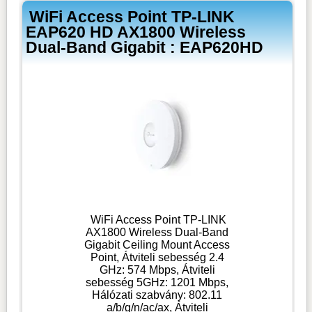
WiFi Access Point TP-LINK
EAP620 HD AX1800 Wireless
Dual-Band Gigabit : EAP620HD
WiFi Access Point TP-LINK
AX1800 Wireless Dual-Band
Gigabit Ceiling Mount Access
Point, Átviteli sebesség 2.4
GHz: 574 Mbps, Átviteli
sebesség 5GHz: 1201 Mbps,
Hálózati szabvány: 802.11
a/b/g/n/ac/ax, Átviteli