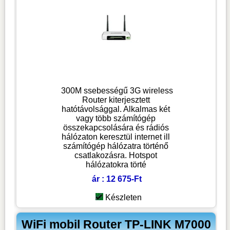
300M ssebességű 3G wireless
Router kiterjesztett
hatótávolsággal. Alkalmas két
vagy több számítógép
összekapcsolására és rádiós
hálózaton keresztül internet ill
számítógép hálózatra történő
csatlakozásra. Hotspot
hálózatokra törté
ár : 12 675-Ft
Készleten
WiFi mobil Router TP-LINK M7000