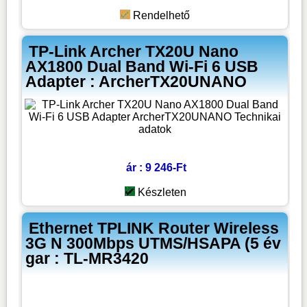
Rendelhető
TP-Link Archer TX20U Nano
AX1800 Dual Band Wi-Fi 6 USB
Adapter : ArcherTX20UNANO
ár : 9 246-Ft
Készleten
Ethernet TPLINK Router Wireless
3G N 300Mbps UTMS/HSAPA (5 év
gar : TL-MR3420