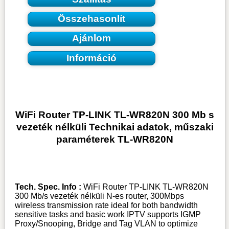
Összehasonlít
Ajánlom
Információ
WiFi Router TP-LINK TL-WR820N 300 Mb s
vezeték nélküli Technikai adatok, műszaki
paraméterek TL-WR820N
Tech. Spec. Info :
WiFi Router TP-LINK TL-WR820N
300 Mb/s vezeték nélküli N-es router, 300Mbps
wireless transmission rate ideal for both bandwidth
sensitive tasks and basic work IPTV supports IGMP
Proxy/Snooping, Bridge and Tag VLAN to optimize