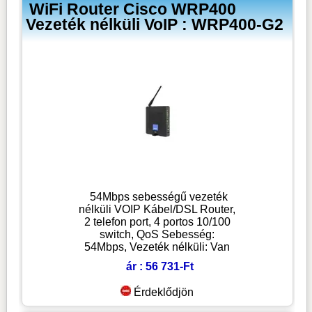
WiFi Router Cisco WRP400
Vezeték nélküli VoIP : WRP400-G2
54Mbps sebességű vezeték
nélküli VOIP Kábel/DSL Router,
2 telefon port, 4 portos 10/100
switch, QoS Sebesség:
54Mbps, Vezeték nélküli: Van
ár : 56 731-Ft
Érdeklődjön