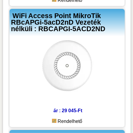
Rendelhető
WiFi Access Point MikroTik
RBcAPGi-5acD2nD Vezeték
nélküli : RBCAPGI-5ACD2ND
ár : 29 045-Ft
Rendelhető