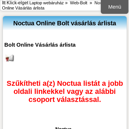
Itt Klick-elget
Laptop webáruház
»
Web-Bolt
»
Noctua Bolt
Menü
Online Vásárlás árlista
Noctua Online Bolt vásárlás árlista
Bolt Online Vásárlás árlista
Szűkítheti a(z) Noctua listát a jobb
oldali linkekkel vagy az alábbi
csoport választással.