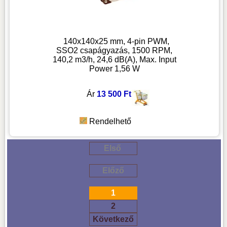
140x140x25 mm, 4-pin PWM,
SSO2 csapágyazás, 1500 RPM,
140,2 m3/h, 24,6 dB(A), Max. Input
Power 1,56 W
Ár
13 500 Ft
Rendelhető
Első
Előző
1
2
Következő