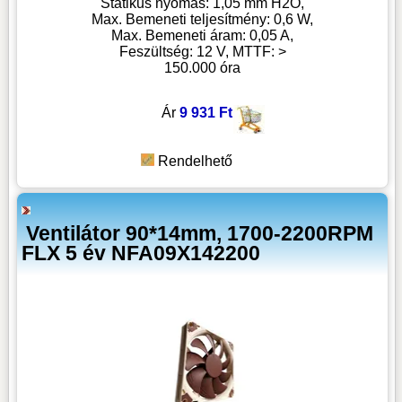
Statikus nyomás: 1,05 mm H2O,
Max. Bemeneti teljesítmény: 0,6 W,
Max. Bemeneti áram: 0,05 A,
Feszültség: 12 V, MTTF: >
150.000 óra
Ár
9 931 Ft
Rendelhető
Ventilátor 90*14mm, 1700-2200RPM
FLX 5 év NFA09X142200