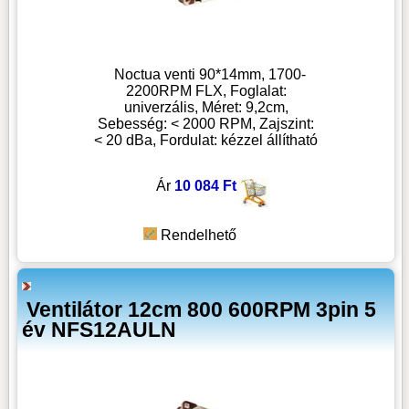
Noctua venti 90*14mm, 1700-
2200RPM FLX, Foglalat:
univerzális, Méret: 9,2cm,
Sebesség: < 2000 RPM, Zajszint:
< 20 dBa, Fordulat: kézzel állítható
Ár
10 084 Ft
Rendelhető
Ventilátor 12cm 800 600RPM 3pin 5
év NFS12AULN