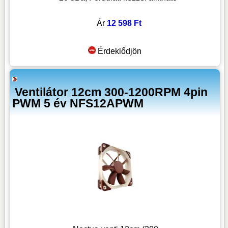
Ár
12 598 Ft
Érdeklődjön
Ventilátor 12cm 300-1200RPM 4pin
PWM 5 év NFS12APWM