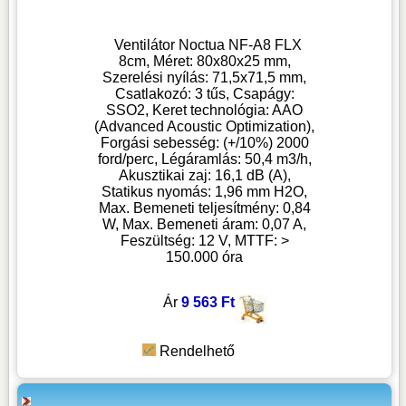
Ventilátor Noctua NF-A8 FLX
8cm, Méret: 80x80x25 mm,
Szerelési nyílás: 71,5x71,5 mm,
Csatlakozó: 3 tűs, Csapágy:
SSO2, Keret technológia: AAO
(Advanced Acoustic Optimization),
Forgási sebesség: (+/10%) 2000
ford/perc, Légáramlás: 50,4 m3/h,
Akusztikai zaj: 16,1 dB (A),
Statikus nyomás: 1,96 mm H2O,
Max. Bemeneti teljesítmény: 0,84
W, Max. Bemeneti áram: 0,07 A,
Feszültség: 12 V, MTTF: >
150.000 óra
Ár
9 563 Ft
Rendelhető