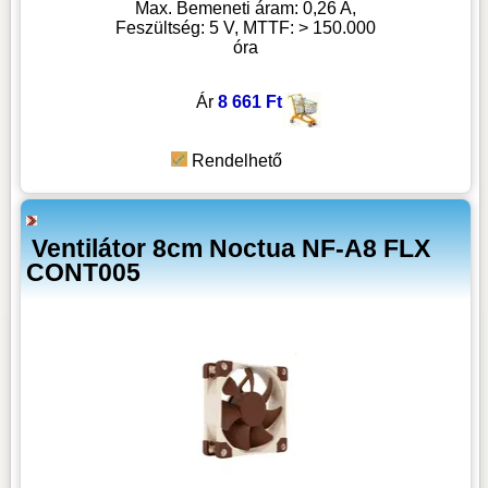
Max. Bemeneti áram: 0,26 A,
Feszültség: 5 V, MTTF: > 150.000
óra
Ár
8 661 Ft
Rendelhető
Ventilátor 8cm Noctua NF-A8 FLX
CONT005