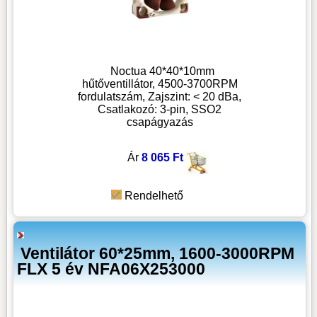
Noctua 40*40*10mm
hűtőventillátor, 4500-3700RPM
fordulatszám, Zajszint: < 20 dBa,
Csatlakozó: 3-pin, SSO2
csapágyazás
Ár
8 065 Ft
Rendelhető
Ventilátor 60*25mm, 1600-3000RPM
FLX 5 év NFA06X253000