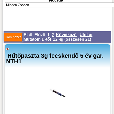
Noctua
Első
Előző
1
2
Következő
Utolsó
Mutatom 1 -től 12 -ig (
összesen 21
)
Hűtőpaszta 3g fecskendő 5 év gar.
NTH1