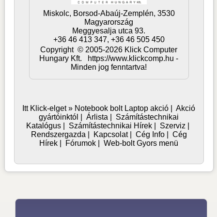
Miskolc,
Borsod-Abaúj-Zemplén,
3530
Magyarország
Meggyesalja utca 93.
+36 46 413 347, +36 46 505 450
Copyright © 2005-2026 Klick Computer
Hungary Kft. https://www.klickcomp.hu -
Minden jog fenntartva!
Itt Klick-elget »
Notebook bolt
Laptop akció
|
Akció
gyártóinktól
|
Árlista
|
Számítástechnikai
Katalógus
|
Számítástechnikai Hírek
|
Szerviz
|
Rendszergazda
|
Kapcsolat
|
Cég Info
|
Cég
Hírek
|
Fórumok
|
Web-bolt Gyors menü