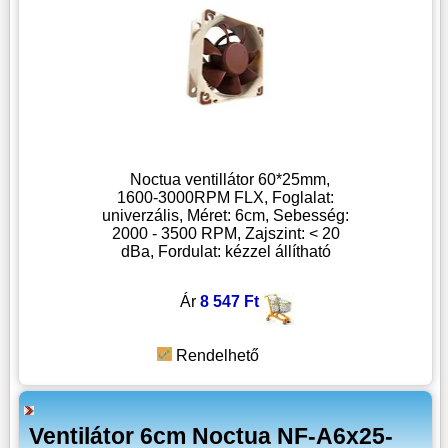
Noctua ventillátor 60*25mm,
1600-3000RPM FLX, Foglalat:
univerzális, Méret: 6cm, Sebesség:
2000 - 3500 RPM, Zajszint: < 20
dBa, Fordulat: kézzel állítható
Ár
8 547 Ft
Rendelhető
Ventilátor 6cm Noctua NF-A6x25-