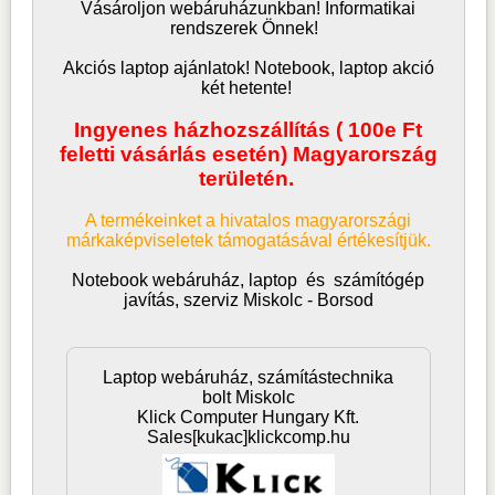
Vásároljon
webáruház
unkban! Informatikai
rendszerek Önnek!
Akciós laptop ajánlatok! Notebook, laptop akció
két hetente!
Ingyenes házhozszállítás ( 100e Ft
feletti vásárlás esetén) Magyarország
területén.
A termékeinket a hivatalos magyarországi
márkaképviseletek támogatásával értékesítjük.
Notebook webáruház, laptop
és
számítógép
javítás, szerviz Miskolc - Borsod
Laptop webáruház, számítástechnika
bolt Miskolc
Klick Computer Hungary Kft.
Sales[kukac]klickcomp.hu