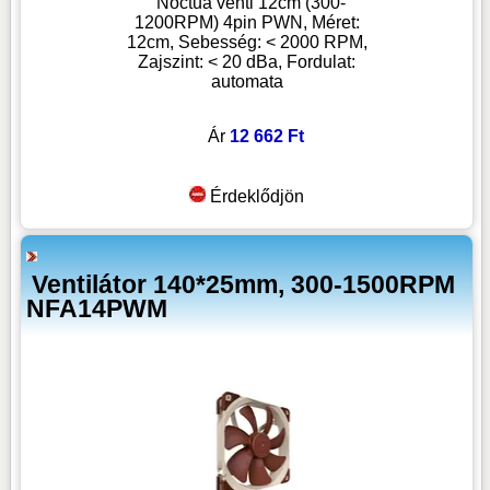
Noctua venti 12cm (300-
1200RPM) 4pin PWN, Méret:
12cm, Sebesség: < 2000 RPM,
Zajszint: < 20 dBa, Fordulat:
automata
Ár
12 662 Ft
Érdeklődjön
Ventilátor 140*25mm, 300-1500RPM
NFA14PWM