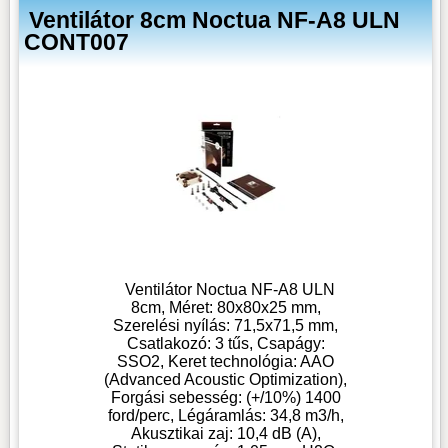
Ventilátor 8cm Noctua NF-A8 ULN
CONT007
Ventilátor Noctua NF-A8 ULN
8cm, Méret: 80x80x25 mm,
Szerelési nyílás: 71,5x71,5 mm,
Csatlakozó: 3 tűs, Csapágy:
SSO2, Keret technológia: AAO
(Advanced Acoustic Optimization),
Forgási sebesség: (+/10%) 1400
ford/perc, Légáramlás: 34,8 m3/h,
Akusztikai zaj: 10,4 dB (A),