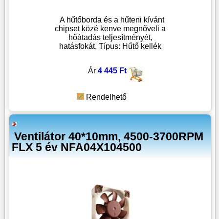
A hűtőborda és a hűteni kívánt
chipset közé kenve megnőveli a
hőátadás teljesítményét,
hatásfokát. Típus: Hűtő kellék
Ár
4 445 Ft
Rendelhető
Ventilátor 40*10mm, 4500-3700RPM
FLX 5 év NFA04X104500