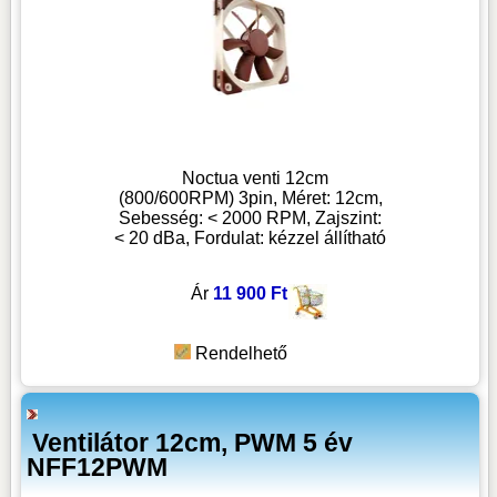
Noctua venti 12cm
(800/600RPM) 3pin, Méret: 12cm,
Sebesség: < 2000 RPM, Zajszint:
< 20 dBa, Fordulat: kézzel állítható
Ár
11 900 Ft
Rendelhető
Ventilátor 12cm, PWM 5 év
NFF12PWM