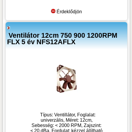
Érdeklődjön
Ventilátor 12cm 750 900 1200RPM
FLX 5 év NFS12AFLX
Típus: Ventillátor, Foglalat:
univerzális, Méret: 12cm,
Sebesség: < 2000 RPM, Zajszint:
< 20 dBa, Fordulat: kézzel állítható