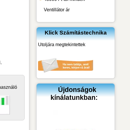
Ventillátor
ár
Klick Számítástechnika
Utoljára megtekintettek
.
használó
Újdonságok
kínálatunkban: