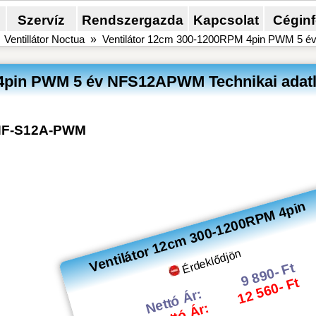
Szervíz
Rendszergazda
Kapcsolat
Cégin
»
Ventillátor Noctua
»
Ventilátor 12cm 300-1200RPM 4pin PWM 5 é
 4pin PWM 5 év NFS12APWM Technikai adat
NF-S12A-PWM
Ventilátor 12cm 300-1200RPM 4pin
Érdeklődjön
9 890- Ft
12 560- Ft
Nettó Ár: