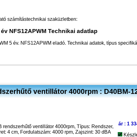
ató számítástechnikai szaküzletben:
5 év NFS12APWM Technikai adatlap
WM 5 év. NFS12APWM eladó. Technikai adatok, típus specifiká
szerhűtő ventillátor 4000rpm : D40BM-1
ár : 1 3
 rendszerhűtő ventillátor 4000rpm, Típus: Rendszer,
éret: 4 cm, Fordulatszám: 4000 rpm, Zajszint: 30 dBA
Készl