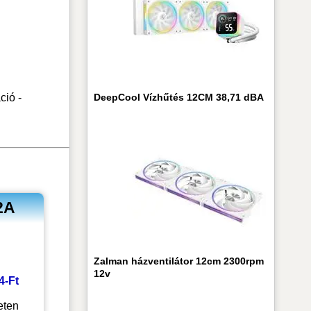
ció -
DeepCool Vízhűtés 12CM 38,71 dBA
2A
Zalman házventilátor 12cm 2300rpm
12v
34-Ft
eten