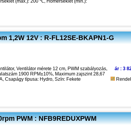
séklet (max.): 200 ℃, Hőmérséklet (min.):
rpm 1,2W 12V : R-FL12SE-BKAPN1-G
tilátor, Ventilátor mérete 12 cm, PWM szabályozás,
ár : 3 8
ulatszám 1900 RPM±10%, Maximum zajszint 28,67
A, Csapágy típusa: Hydro, Szín: Fekete
Rendel
1600rpm PWM : NFB9REDUXPWM