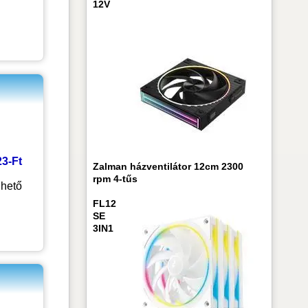
12V
23-Ft
Zalman házventilátor 12cm 2300
rpm 4-tűs
hető
FL12
SE
3IN1