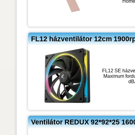
Hőmér
FL12 házventilátor 12cm 1900
FL12 SE házven
Maximum ford
dB
Ventilátor REDUX 92*92*25 