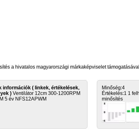
sítés a hivatalos magyarországi márkaképviselet támogatásával
 információk ( linkek, értékelések,
Minőség:
4
yek )
Ventilátor 12cm 300-1200RPM
Értékelés:
1
1 fel
WM 5 év NFS12APWM
minősítés