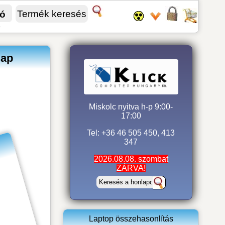
fó
v
lap
Miskolc nyitva h-p 9:00-
17:00
Tel: +36 46 505 450, 413
347
2026.08.08. szombat
ZÁRVA!
Laptop összehasonlítás