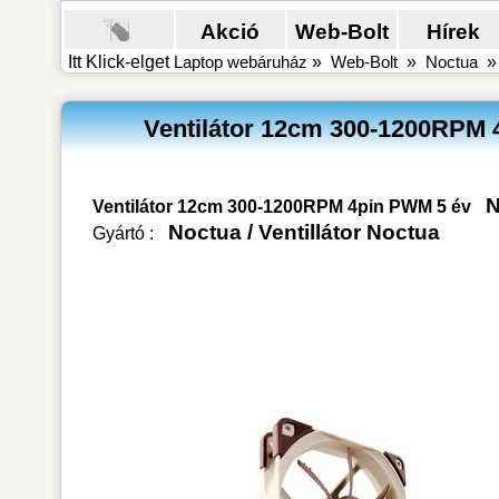
Akció
Web-Bolt
Hírek
Itt Klick-elget
Laptop webáruház
»
Web-Bolt
»
Noctua
Ventilátor 12cm 300-1200RPM
Ventilátor 12cm 300-1200RPM 4pin PWM 5 év
Noctua
/
Ventillátor Noctua
Gyártó :