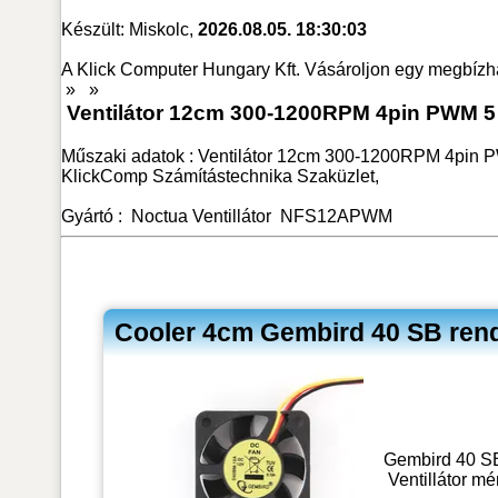
Készült: Miskolc,
2026.08.05. 18:30:03
A Klick Computer Hungary Kft. Vásároljon egy megbízh
»
»
Ventilátor 12cm 300-1200RPM 4pin PWM 
Műszaki adatok : Ventilátor 12cm 300-1200RPM 4pin P
KlickComp Számítástechnika Szaküzlet,
Gyártó :
Noctua
Ventillátor
NFS12APWM
Cooler 4cm Gembird 40 SB rend
Gembird 40 SB
Ventillátor m