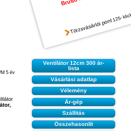
Bruttó Ár:
- klic
125
Törzsvásárlói pont
Ventilátor 12cm 300 ár-
lista
WM 5 év
Vásárlási adatlap
Vélemény
illátor
Ár-gép
átor,
Szállítás
Összehasonlít