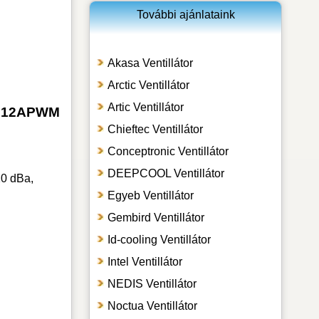
További ajánlataink
Akasa Ventillátor
Arctic Ventillátor
Artic Ventillátor
NFS12APWM
Chieftec Ventillátor
Conceptronic Ventillátor
DEEPCOOL Ventillátor
20 dBa,
Egyeb Ventillátor
Gembird Ventillátor
Id-cooling Ventillátor
Intel Ventillátor
NEDIS Ventillátor
Noctua Ventillátor