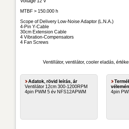
Voltage 12 V
MTBF > 150.000 h
Scope of Delivery Low-Noise Adaptor (L.N.A.)
4-Pin Y-Cable
30cm Extension Cable
4 Vibration-Compensators
4 Fan Screws
Ventillátor, ventilátor, cooler
eladás, értéke
Adatok, rövid leírás, ár
Termék
Ventilátor 12cm 300-1200RPM
vélemén
4pin PWM 5 év NFS12APWM
4pin P