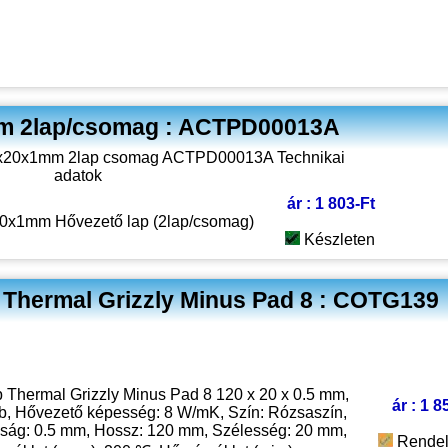
mm 2lap/csomag : ACTPD00013A
ár : 1 803-Ft
20x1mm Hővezető lap (2lap/csomag)
Készleten
m Thermal Grizzly Minus Pad 8 : COTG139
 Thermal Grizzly Minus Pad 8 120 x 20 x 0.5 mm,
ár : 1 8
db, Hővezető képesség: 8 W/mK, Szín: Rózsaszín,
ság: 0.5 mm, Hossz: 120 mm, Szélesség: 20 mm,
Rendel