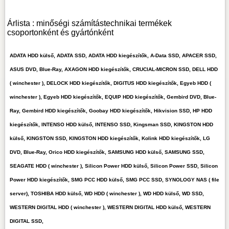
Árlista : minőségi számítástechnikai termékek
csoportonként és gyártónként
ADATA HDD külső, ADATA SSD, ADATA HDD kiegészítők, A-Data SSD, APACER SSD,
ASUS DVD, Blue-Ray, AXAGON HDD kiegészítők, CRUCIAL-MICRON SSD, DELL HDD
( winchester ), DELOCK HDD kiegészítők, DIGITUS HDD kiegészítők, Egyeb HDD (
winchester ), Egyeb HDD kiegészítők, EQUIP HDD kiegészítők, Gembird DVD, Blue-
Ray, Gembird HDD kiegészítők, Goobay HDD kiegészítők, Hikvision SSD, HP HDD
kiegészítők, INTENSO HDD külső, INTENSO SSD, Kingsman SSD, KINGSTON HDD
külső, KINGSTON SSD, KINGSTON HDD kiegészítők, Kolink HDD kiegészítők, LG
DVD, Blue-Ray, Orico HDD kiegészítők, SAMSUNG HDD külső, SAMSUNG SSD,
SEAGATE HDD ( winchester ), Silicon Power HDD külső, Silicon Power SSD, Silicon
Power HDD kiegészítők, SMG PCC HDD külső, SMG PCC SSD, SYNOLOGY NAS ( file
server), TOSHIBA HDD külső, WD HDD ( winchester ), WD HDD külső, WD SSD,
WESTERN DIGITAL HDD ( winchester ), WESTERN DIGITAL HDD külső, WESTERN
DIGITAL SSD,