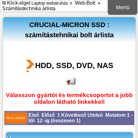
Itt Klick-elget
Laptop webáruház
»
Web-Bolt
»
Menü
Számítástechnika árlista
CRUCIAL-MICRON SSD :
számítástehnikai bolt árlista
HDD, SSD, DVD, NAS
Válasszon gyártót és termékcsoportot a jobb
oldalon látható linkekkel!
Első
Előző
1
Következő
Utolsó
Mutatom 1 -
től 12 -ig (
összesen 1
)