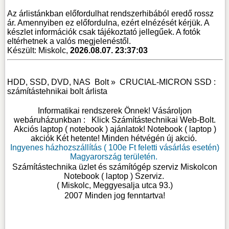
Az árlistánkban előfordulhat rendszerhibából eredő rossz
ár. Amennyiben ez előfordulna, ezért elnézését kérjük. A
készlet információk csak tájékoztató jellegűek. A fotók
eltérhetnek a valós megjelenéstől.
Készült: Miskolc,
2026.08.07. 23:37:03
HDD, SSD, DVD, NAS
Bolt »
CRUCIAL-MICRON SSD :
számítástehnikai bolt árlista
Informatikai rendszerek Önnek! Vásároljon
webáruházunkban :
Klick Számítástechnikai Web-Bolt
.
Akciós laptop ( notebook ) ajánlatok! Notebook ( laptop )
akciók Két hetente! Minden hétvégén új akció.
Ingyenes házhozszállítás ( 100e Ft feletti vásárlás esetén)
Magyarország területén.
Számítástechnika üzlet és számítógép szerviz Miskolcon
Notebook ( laptop ) Szerviz
.
( Miskolc, Meggyesalja utca 93.)
2007 Minden jog fenntartva!