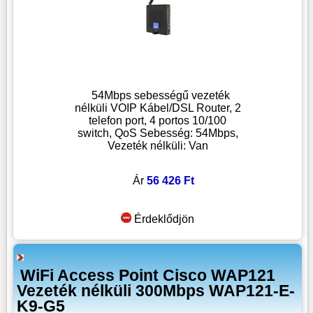
54Mbps sebességű vezeték
nélküli VOIP Kábel/DSL Router, 2
telefon port, 4 portos 10/100
switch, QoS Sebesség: 54Mbps,
Vezeték nélküli: Van
Ár
56 426 Ft
Érdeklődjön
WiFi Access Point Cisco WAP121
Vezeték nélküli 300Mbps WAP121-E-
K9-G5