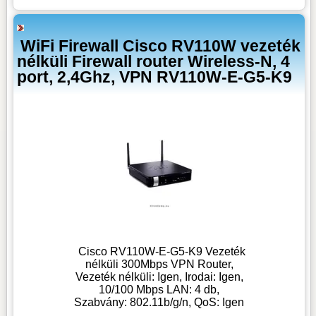
WiFi Firewall Cisco RV110W vezeték
nélküli Firewall router Wireless-N, 4
port, 2,4Ghz, VPN RV110W-E-G5-K9
Cisco RV110W-E-G5-K9 Vezeték
nélküli 300Mbps VPN Router,
Vezeték nélküli: Igen, Irodai: Igen,
10/100 Mbps LAN: 4 db,
Szabvány: 802.11b/g/n, QoS: Igen