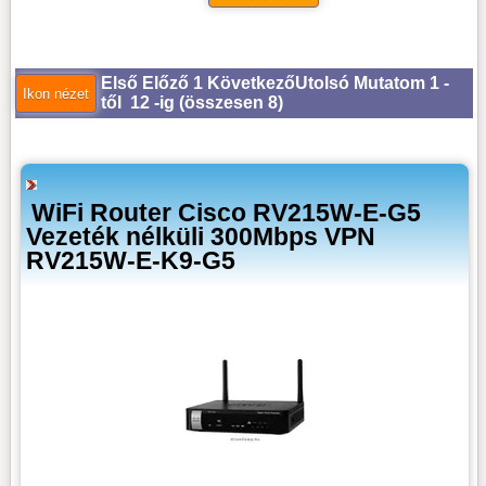
Első
Előző
1
Következő
Utolsó
Mutatom 1 -
től 12 -ig (
összesen 8
)
WiFi Router Cisco RV215W-E-G5
Vezeték nélküli 300Mbps VPN
RV215W-E-K9-G5