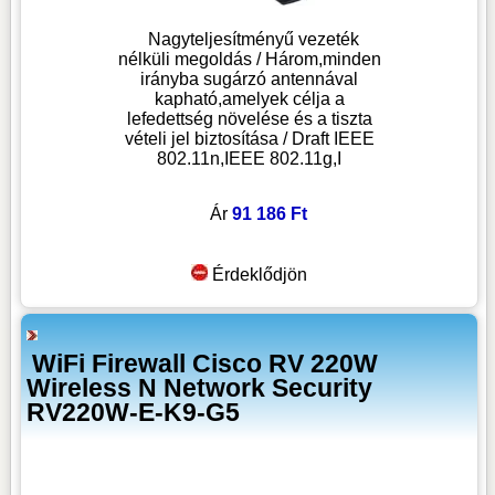
Nagyteljesítményű vezeték
nélküli megoldás / Három,minden
irányba sugárzó antennával
kapható,amelyek célja a
lefedettség növelése és a tiszta
vételi jel biztosítása / Draft IEEE
802.11n,IEEE 802.11g,I
Ár
91 186 Ft
Érdeklődjön
WiFi Firewall Cisco RV 220W
Wireless N Network Security
RV220W-E-K9-G5