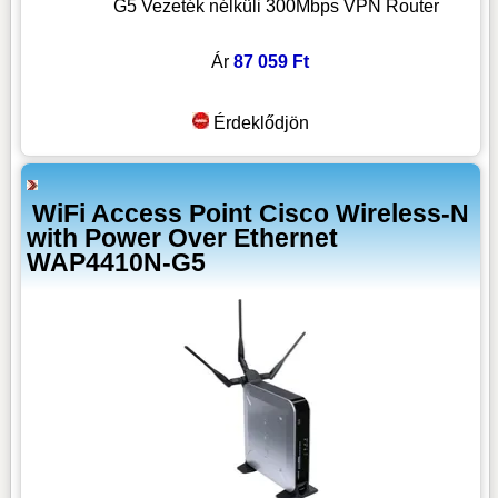
G5 Vezeték nélküli 300Mbps VPN Router
Ár
87 059 Ft
Érdeklődjön
WiFi Access Point Cisco Wireless-N
with Power Over Ethernet
WAP4410N-G5