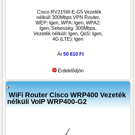
Cisco RV215W-E-G5 Vezeték
nélküli 300Mbps VPN Router,
WEP: Igen, WPA: Igen, WPA2:
Igen, Sebesség: 300Mbps,
Vezeték nélküli: Igen, QoS: Igen,
4G (LTE): Igen
Ár
50 610 Ft
Érdeklődjön
WiFi Router Cisco WRP400 Vezeték
nélküli VoIP WRP400-G2