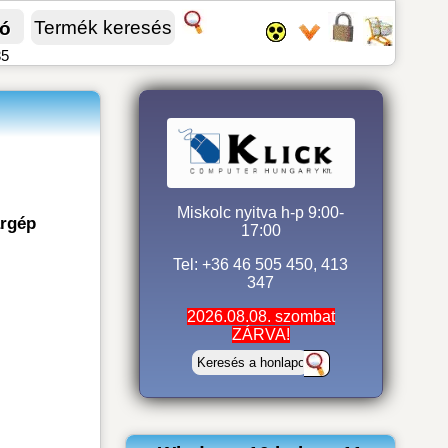
fó
35
Miskolc nyitva h-p 9:00-
árgép
17:00
Tel: +36 46 505 450, 413
347
2026.08.08. szombat
ZÁRVA!