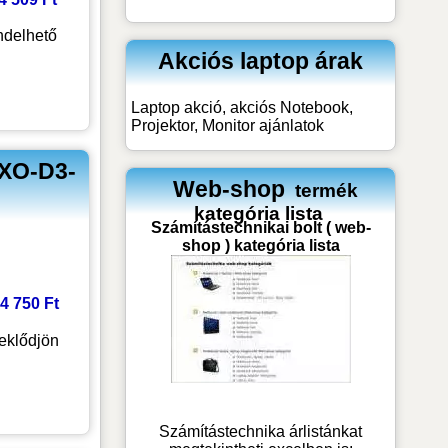
delhető
Akciós laptop árak
Laptop akció, akciós Notebook,
Projektor, Monitor ajánlatok
XO-D3-
Web-shop
termék
kategória lista
Számítástechnikai bolt ( web-
shop ) kategória lista
 4 750 Ft
eklődjön
Számítástechnika árlistánkat