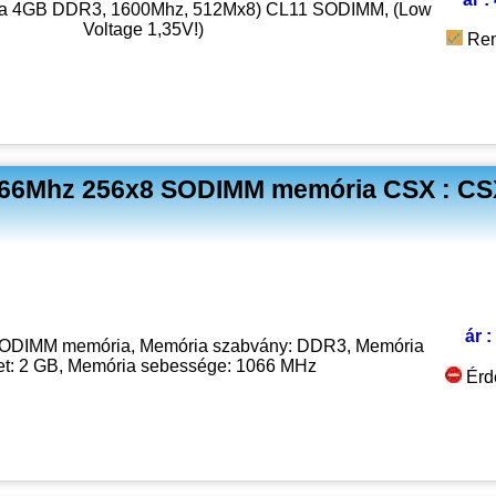
a 4GB DDR3, 1600Mhz, 512Mx8) CL11 SODIMM, (Low
Voltage 1,35V!)
Ren
66Mhz 256x8 SODIMM memória CSX : CS
ár :
ODIMM memória, Memória szabvány: DDR3, Memória
et: 2 GB, Memória sebessége: 1066 MHz
Érd