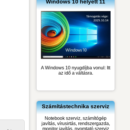
Windows 10 helyett 11
A Windows 10 nyugdíjba vonul: Itt
az idő a váltásra.
Számítástechnika szerviz
Notebook szerviz, számítógép
javítás, vírusirtás, rendszergazda,
monitor javítás, nyomtató szerviz