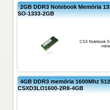
2GB DDR3 Notebook Memória 13
SO-1333-2GB
CSX Notebook S
mére
4GB DDR3 memória 1600Mhz 512x
CSXD3LO1600-2R8-4GB