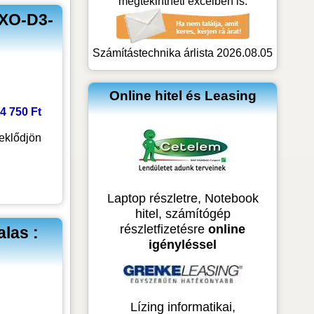
megtekintheti excelben is:
XO-D3-
Számítástechnika árlista 2026.08.05
Online hitel és Leasing
 4 750 Ft
eklődjön
Laptop részletre, Notebook
hitel, számítógép
részletfizetésre
online
las :
igényléssel
Lízing informatikai,