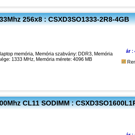
33Mhz 256x8 : CSXD3SO1333-2R8-4GB
ár :
laptop memória, Memória szabvány: DDR3, Memória
sége: 1333 MHz, Memória mérete: 4096 MB
Ren
600Mhz CL11 SODIMM : CSXD3SO1600L1
ár :