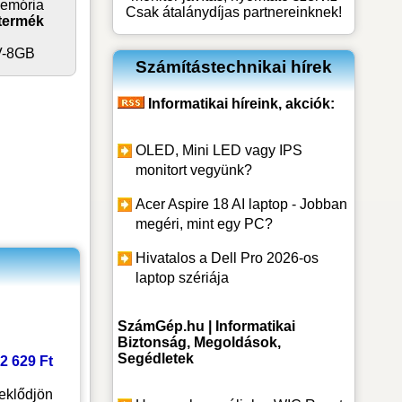
emória
Csak átalánydíjas partnereinknek!
termék
V-8GB
Számítástechnikai hírek
Informatikai híreink, akciók:
OLED, Mini LED vagy IPS
monitort vegyünk?
Acer Aspire 18 AI laptop - Jobban
megéri, mint egy PC?
Hivatalos a Dell Pro 2026-os
laptop szériája
SzámGép.hu | Informatikai
Biztonság, Megoldások,
Segédletek
 2 629 Ft
eklődjön