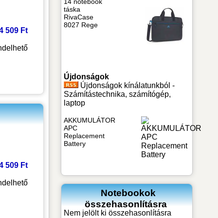
14 notebook
táska
RivaCase
8027 Rege
 4 509 Ft
delhető
Újdonságok
Újdonságok kínálatunkból -
Számítástechnika, számítógép,
laptop
AKKUMULÁTOR
APC
Replacement
Battery
 4 509 Ft
delhető
Notebookok
összehasonlításra
Nem jelölt ki összehasonlításra