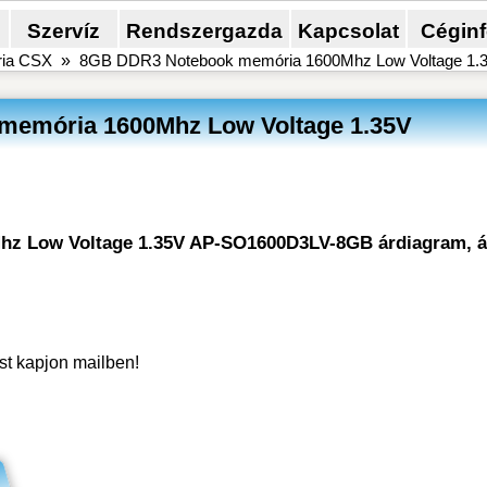
Szervíz
Rendszergazda
Kapcsolat
Cégin
ia CSX
»
8GB DDR3 Notebook memória 1600Mhz Low Voltage 1.
memória 1600Mhz Low Voltage 1.35V
hz Low Voltage 1.35V AP-SO1600D3LV-8GB árdiagram, 
ést kapjon mailben!