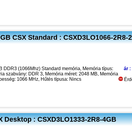
GB CSX Standard : CSXD3LO1066-2R8-
ár :
 DDR3 (1066Mhz) Standard memória, Memória típus:
a szabvány: DDR 3, Memória méret: 2048 MB, Memória
besség: 1066 MHz, Hűtés típusa: Nincs
Érd
X Desktop : CSXD3LO1333-2R8-4GB