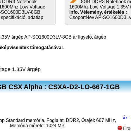
 DDR3 Notebook
8GB DDR3 Notebook m
1600Mhz Low Voltage
1600Mhz Low Voltage 1.35V
P-SO1600D3LV-8GB
info. Vélemény, értékelés :
 specifikáció, adatlap
CsoportNev AP-SO1600D3L
35V árgép AP-SO1600D3LV-8GB ár figyelő, árgép
aképviseletek támogatásával.
age 1.35V árgép
B CSX Alpha : CSXA-D2-LO-667-1GB
ár :
 Standard memória, Foglalat: DDR2, Órajel: 667 MHz,
Memória mérete: 1024 MB
Érd