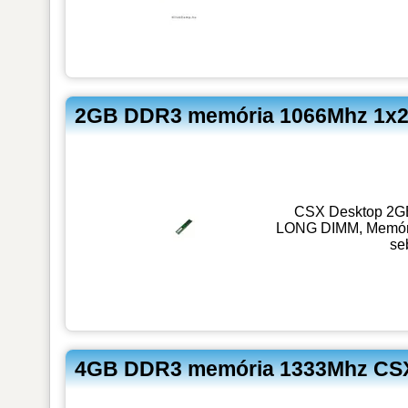
2GB DDR3 memória 1066Mhz 1x2
CSX Desktop 2GB
LONG DIMM, Memóri
se
4GB DDR3 memória 1333Mhz CS