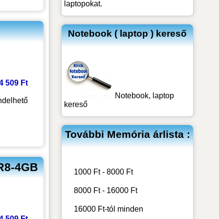
laptopokat.
Notebook ( laptop ) kereső
 4 509 Ft
Notebook, laptop
delhető
kereső
További
Memória
árlista :
R8-4GB
1000 Ft - 8000 Ft
8000 Ft - 16000 Ft
16000 Ft-tól minden
 4 509 Ft