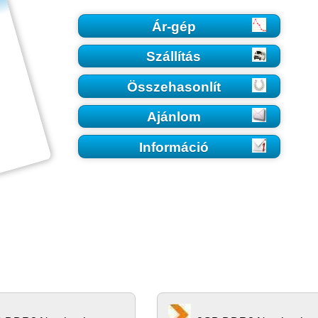
Ár-gép
Szállítás
Összehasonlít
Ajánlom
Információ