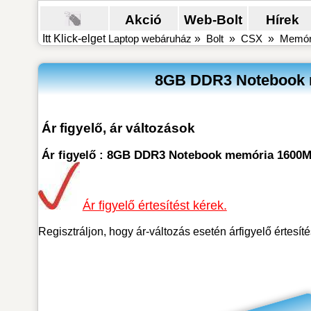
Akció
Web-Bolt
Hírek
Itt Klick-elget
Laptop webáruház
»
Bolt
»
CSX
»
Memór
8GB DDR3 Notebook 
Ár figyelő, ár változások
Ár figyelő : 8GB DDR3 Notebook memória 1600M
Ár figyelő értesítést kérek.
Regisztráljon, hogy ár-változás esetén árfigyelő értesít