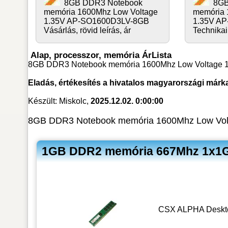
8GB DDR3 Notebook
8GB
memória 1600Mhz Low Voltage
memória 
1.35V AP-SO1600D3LV-8GB
1.35V A
Vásárlás, rövid leírás, ár
Technikai
Alap, processzor, memória ÁrLista
8GB DDR3 Notebook memória 1600Mhz Low Voltage 1.
Eladás, értékesítés a hivatalos magyarországi márk
Készült: Miskolc,
2025.12.02. 0:00:00
8GB DDR3 Notebook memória 1600Mhz Low Volt
1GB DDR2 memória 667Mhz 1x1G
CSX ALPHA Desktop