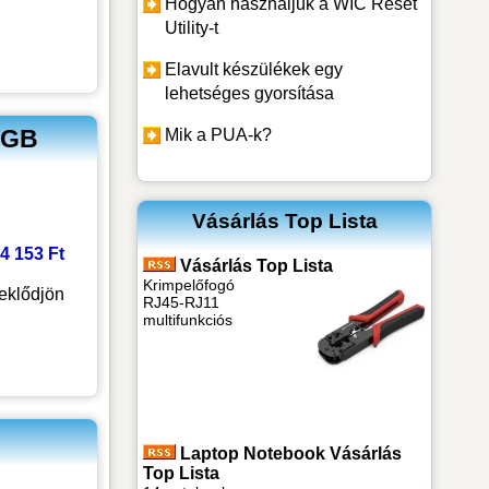
Hogyan használjuk a WIC Reset
Utility-t
Elavult készülékek egy
lehetséges gyorsítása
2GB
Mik a PUA-k?
Vásárlás Top Lista
 4 153 Ft
Vásárlás Top Lista
Krimpelőfogó
eklődjön
RJ45-RJ11
multifunkciós
Laptop Notebook Vásárlás
Top Lista