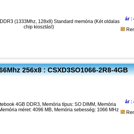
ár :
DR3 (1333Mhz, 128x8) Standard memória (Két oldalas
chip kiosztás!)
Ren
66Mhz 256x8 : CSXD3SO1066-2R8-4GB
ár :
ebook 4GB DDR3, Memória típus: SO DIMM, Memória
Memória méret: 4096 MB, Memória sebesség: 1066 MHz
Ren