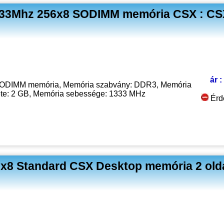
33Mhz 256x8 SODIMM memória CSX : CS
ár :
ODIMM memória, Memória szabvány: DDR3, Memória
te: 2 GB, Memória sebessége: 1333 MHz
Érd
8 Standard CSX Desktop memória 2 olda