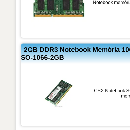
Notebook memóri
2GB DDR3 Notebook Memória 10
SO-1066-2GB
CSX Notebook S
mér