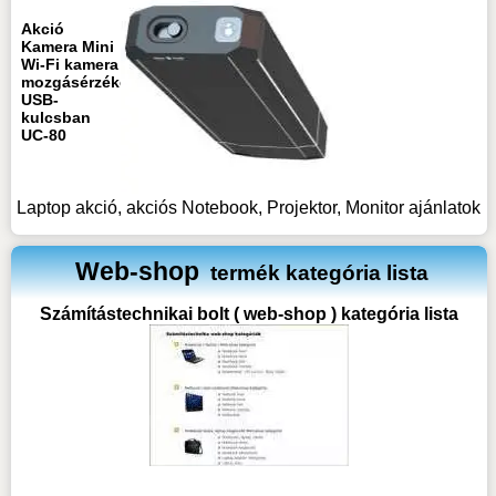
Akció
Kamera Mini
Wi-Fi kamera
mozgásérzékeléssel
USB-
kulcsban
UC-80
Laptop akció, akciós Notebook, Projektor, Monitor ajánlatok
Web-shop
termék kategória lista
Számítástechnikai bolt ( web-shop ) kategória lista