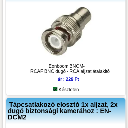
Eonboom BNCM-
RCAF BNC dugó - RCA aljzat átalakító
ár : 229 Ft
Készleten
Tápcsatlakozó elosztó 1x aljzat, 2x
dugó biztonsági kamerához : EN-
DCM2