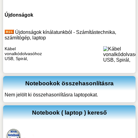
Újdonságok
Újdonságok kínálatunkból - Számítástechnika,
számítógép, laptop
Kábel
vonalkódolvasóhoz
USB, Spirál,
Notebookok összehasonlításra
Nem jelölt ki összehasonlításra laptopokat.
Notebook ( laptop ) kereső