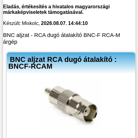
Eladás, értékesítés a hivatalos magyarországi
márkaképviseletek támogatásával.
Készült: Miskolc,
2026.08.07. 14:44:10
BNC aljzat - RCA dugó átalakító BNC-F RCA-M
árgép
BNC aljzat RCA dugó átalakító :
BNCF-RCAM