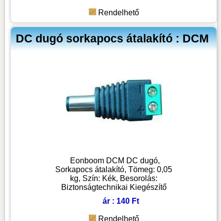
Rendelhető
DC dugó sorkapocs átalakító : DCM
Eonboom DCM DC dugó,
Sorkapocs átalakító, Tömeg: 0,05
kg, Szín: Kék, Besorolás:
Biztonságtechnikai Kiegészítő
ár : 140 Ft
Rendelhető