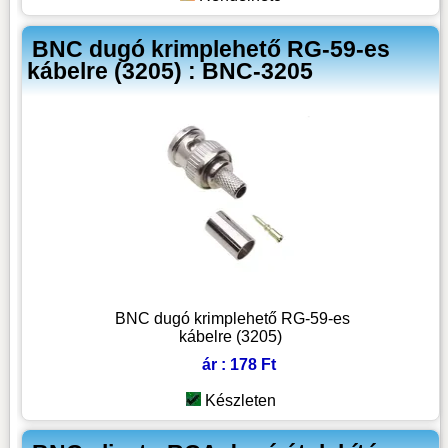
BNC dugó krimplehető RG-59-es
kábelre (3205) : BNC-3205
BNC dugó krimplehető RG-59-es
kábelre (3205)
ár : 178 Ft
Készleten