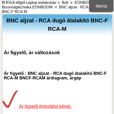
Itt Klick-elget
Laptop webáruház
»
Bolt
»
EONBOOM
»
Menü
Bizonságtechnika EONBOOM
»
BNC aljzat - RCA dugó átalakító
BNC-F RCA-M
BNC aljzat - RCA dugó átalakító BNC-F
RCA-M
Ár figyelő, ár változások
Ár figyelő : BNC aljzat - RCA dugó átalakító BNC-F
RCA-M BNCF-RCAM árdiagram, árgép
Ár figyelő értesítést kérek.