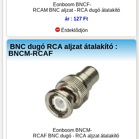
Eonboom BNCF-
RCAM BNC aljzat - RCA dugó átalakító
ár : 127 Ft
Érdeklődjön
BNC dugó RCA aljzat átalakító :
BNCM-RCAF
Eonboom BNCM-
RCAF BNC dugó - RCA aljzat átalakító