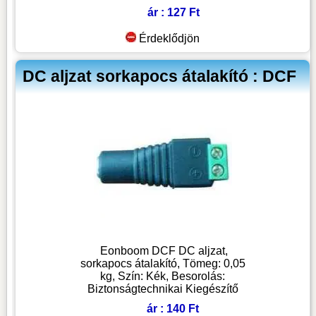
ár : 127 Ft
Érdeklődjön
DC aljzat sorkapocs átalakító : DCF
Eonboom DCF DC aljzat,
sorkapocs átalakító, Tömeg: 0,05
kg, Szín: Kék, Besorolás:
Biztonságtechnikai Kiegészítő
ár : 140 Ft