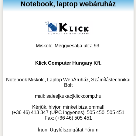
Notebook, laptop webáruház
Miskolc, Meggyesalja utca 93.
Klick Computer Hungary Kft.
Notebook Miskolc, Laptop WebÁruház, Számítástechnikai
Bolt
mail:
sales[kukac]klickcomp.hu
Kérjük, hívjon minket bizalommal!
(+36 46) 413 347 (UPC ingyenes), 505 450, 505 451
Fax: (+36 46) 505 451
Írjon! Ügyfélszolgálat Fórum