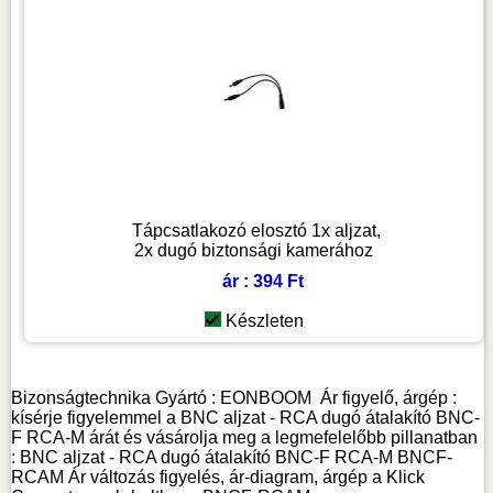
Tápcsatlakozó elosztó 1x aljzat,
2x dugó biztonsági kamerához
ár : 394 Ft
Készleten
Bizonságtechnika
Gyártó :
EONBOOM
Ár figyelő, árgép :
kísérje figyelemmel a BNC aljzat - RCA dugó átalakító BNC-
F RCA-M árát és vásárolja meg a legmefelelőbb pillanatban
: BNC aljzat - RCA dugó átalakító BNC-F RCA-M BNCF-
RCAM Ár változás figyelés, ár-diagram, árgép a Klick