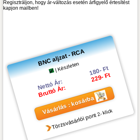
Regisztráljon, hogy ár-változás esetén árfigyelő értesítést
kapjon mailben!
BNC aljzat - RCA
| Készleten
180- Ft
229- Ft
Nettó Ár:
Bruttó Ár:
Vásárlás : kosárba
- klick
2
Törzsvásárlói pont