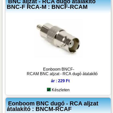
BNC aljzat - RCA dugó átalakító
BNC-F RCA-M : BNCF-RCAM
Eonboom BNCF-
RCAM BNC aljzat - RCA dugó átalakító
ár : 229 Ft
Készleten
Eonboom BNC dugó - RCA aljzat
átalakító : BNCM-RCAF