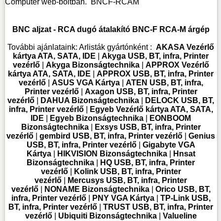
Computer web-boltban.
BNCF-RCAM
BNC aljzat - RCA dugó átalakító BNC-F RCA-M árgép
További ajánlataink:
Arlisták gyártónként :
AKASA Vezérlő
kártya ATA, SATA, IDE
|
Akyga USB, BT, infra, Printer
vezérlő
|
Akyga Bizonságtechnika
|
APPROX Vezérlő
kártya ATA, SATA, IDE
|
APPROX USB, BT, infra, Printer
vezérlő
|
ASUS VGA Kártya
|
ATEN USB, BT, infra,
Printer vezérlő
|
Axagon USB, BT, infra, Printer
vezérlő
|
DAHUA Bizonságtechnika
|
DELOCK USB, BT,
infra, Printer vezérlő
|
Egyeb Vezérlő kártya ATA, SATA,
IDE
|
Egyeb Bizonságtechnika
|
EONBOOM
Bizonságtechnika
|
Exsys USB, BT, infra, Printer
vezérlő
|
gembird USB, BT, infra, Printer vezérlő
|
Genius
USB, BT, infra, Printer vezérlő
|
Gigabyte VGA
Kártya
|
HIKVISION Bizonságtechnika
|
Hnsat
Bizonságtechnika
|
HQ USB, BT, infra, Printer
vezérlő
|
Kolink USB, BT, infra, Printer
vezérlő
|
Mercusys USB, BT, infra, Printer
vezérlő
|
NONAME Bizonságtechnika
|
Orico USB, BT,
infra, Printer vezérlő
|
PNY VGA Kártya
|
TP-Link USB,
BT, infra, Printer vezérlő
|
TRUST USB, BT, infra, Printer
vezérlő
|
Ubiquiti Bizonságtechnika
|
Valueline