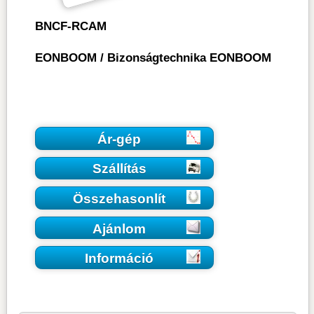
BNCF-RCAM
EONBOOM
/
Bizonságtechnika EONBOOM
Ár-gép
Szállítás
Összehasonlít
Ajánlom
Információ