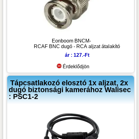
Eonboom BNCM-
RCAF BNC dugó - RCA aljzat átalakító
ár : 127.-Ft
Érdeklődjön
Tápcsatlakozó elosztó 1x aljzat, 2x
dugó biztonsági kamerához Walisec
: PSC1-2