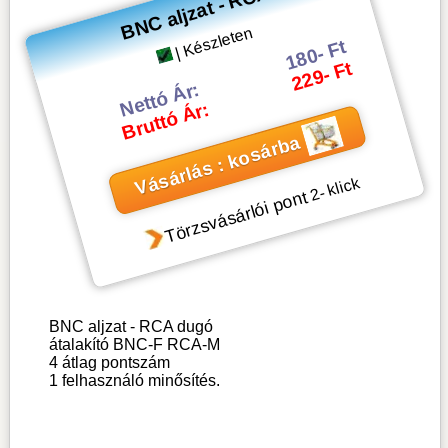
BNC aljzat - RCA
| Készleten
180- Ft
229- Ft
Nettó Ár:
Bruttó Ár:
Vásárlás : kosárba
- klick
2
Törzsvásárlói pont
BNC aljzat - RCA dugó
átalakító BNC-F RCA-M
4
átlag pontszám
1
felhasználó minősítés.