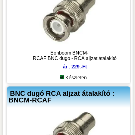
Eonboom BNCM-
RCAF BNC dugó - RCA aljzat átalakító
ár : 229.-Ft
Készleten
BNC dugó RCA aljzat átalakító :
BNCM-RCAF