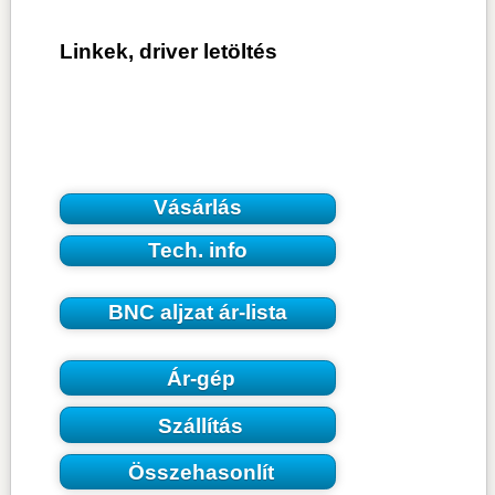
Linkek, driver letöltés
Vásárlás
Tech. info
BNC aljzat ár-lista
Ár-gép
Szállítás
Összehasonlít