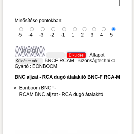
Minősítése pontokban:
-5
-4
-3
-2
-1
1
2
3
4
5
Állapot:
BNCF-RCAM
Bizonságtechnika
Gyártó :
EONBOOM
BNC aljzat - RCA dugó átalakító BNC-F RCA-M
Eonboom BNCF-
RCAM BNC aljzat - RCA dugó átalakító