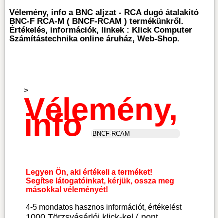
Vélemény, info a BNC aljzat - RCA dugó átalakító
BNC-F RCA-M ( BNCF-RCAM ) termékünkről.
Értékelés, információk, linkek : Klick Computer
Számítástechnika online áruház, Web-Shop.
>
Vélemény,
info
Legyen Ön, aki értékeli a terméket!
Segítse látogatóinkat, kérjük, ossza meg
másokkal véleményét!
4-5 mondatos hasznos információt, értékelést
1000 Törzsvásárlói klick-kel ( pont