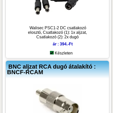
Walisec PSC1-2 DC csatlakozó
elosztó, Csatlakozó (1): 1x aljzat,
Csatlakozó (2): 2x dugó
ár : 394.-Ft
Készleten
BNC aljzat RCA dugó átalakító :
BNCF-RCAM