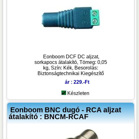
Eonboom DCF DC aljzat,
sorkapocs átalakító, Tömeg: 0,05
kg, Szín: Kék, Besorolás:
Biztonságtechnikai Kiegészítő
ár : 229.-Ft
Készleten
Eonboom BNC dugó - RCA aljzat
átalakító : BNCM-RCAF