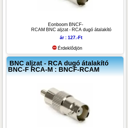
Eonboom BNCF-
RCAM BNC aljzat - RCA dugó átalakító
ár : 127.-Ft
Érdeklődjön
BNC aljzat - RCA dugó átalakító
BNC-F RCA-M : BNCF-RCAM