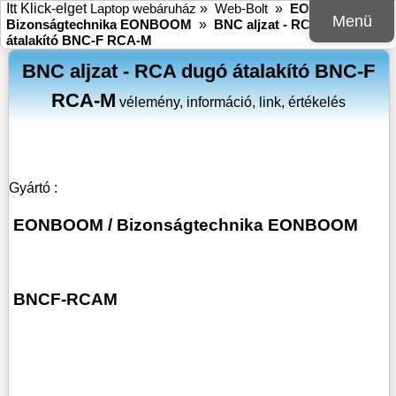
Itt Klick-elget
Laptop webáruház
»
Web-Bolt
»
EONBOOM
»
Menü
Bizonságtechnika EONBOOM
»
BNC aljzat - RCA dugó
átalakító BNC-F RCA-M
BNC aljzat - RCA dugó átalakító BNC-F
RCA-M
vélemény, információ, link, értékelés
Gyártó :
EONBOOM
/
Bizonságtechnika EONBOOM
BNCF-RCAM