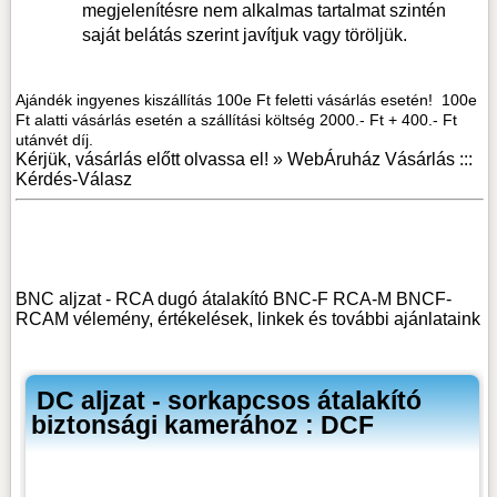
megjelenítésre nem alkalmas tartalmat szintén
saját belátás szerint javítjuk vagy töröljük.
Ajándék ingyenes kiszállítás 100e Ft feletti vásárlás esetén! 100e
Ft alatti vásárlás esetén a szállítási költség 2000.- Ft + 400.- Ft
utánvét díj.
Kérjük, vásárlás előtt olvassa el! »
WebÁruház Vásárlás :::
Kérdés-Válasz
BNC aljzat - RCA dugó átalakító BNC-F RCA-M BNCF-
RCAM vélemény, értékelések, linkek
és további ajánlataink
DC aljzat - sorkapcsos átalakító
biztonsági kamerához : DCF