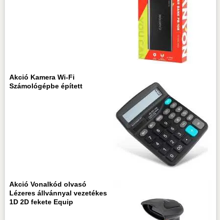
Akció Kamera Wi-Fi
Számológépbe épített
Akció Vonalkód olvasó
Lézeres állvánnyal vezetékes
1D 2D fekete Equip