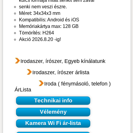
kulcs formája miatt senkit sem zavar
senki nem veszi észre.
Méret: 34x34x3 mm
Kompatibilis: Android és iOS
Memóriakártya max: 128 GB
Tömörítés: H264
Akció 2026.8.20 -ig!
Irodaszer, írószer, Egyeb kínálatunk
Irodaszer, írószer árlista
Iroda ( fénymásoló, telefon )
ÁrLista
Technikai info
Vélemény
Kamera Wi Fi ár-lista