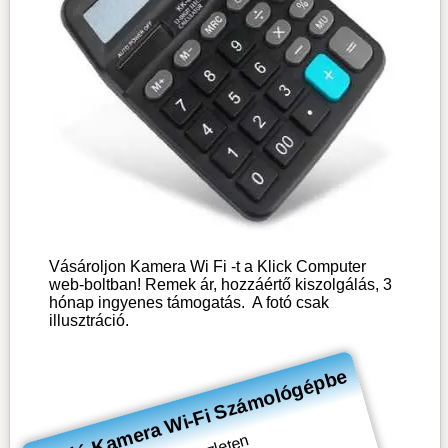
Vásároljon Kamera Wi Fi -t a Klick Computer
web-boltban! Remek ár, hozzáértő kiszolgálás, 3
hónap ingyenes támogatás.
A fotó csak
illusztráció.
Akció Kamera Wi-Fi Számológépbe