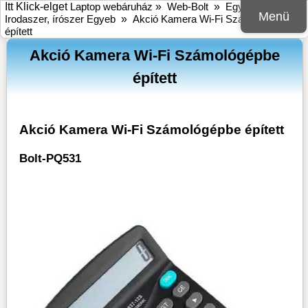
Itt Klick-elget
Laptop webáruház
»
Web-Bolt
»
Egyeb
»
Menü
Irodaszer, írószer Egyeb
»
Akció Kamera Wi-Fi Számológépbe
épített
Akció Kamera Wi-Fi Számológépbe
épített
Akció Kamera Wi-Fi Számológépbe épített
Bolt-PQ531