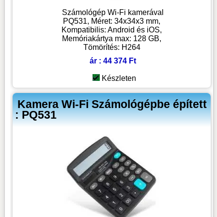
Számológép Wi-Fi kamerával
PQ531, Méret: 34x34x3 mm,
Kompatibilis: Android és iOS,
Memóriakártya max: 128 GB,
Tömörítés: H264
ár : 44 374 Ft
Készleten
Kamera Wi-Fi Számológépbe épített
: PQ531