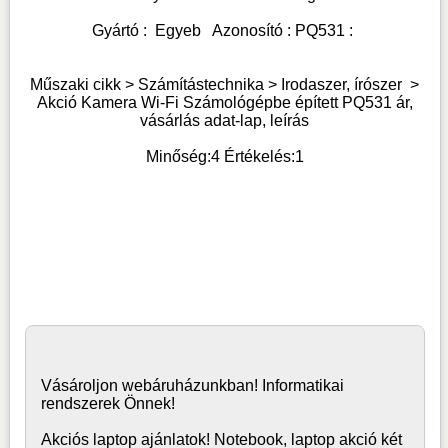
Gyártó :
Egyeb
Azonosító :
PQ531
:
Műszaki cikk > Számítástechnika >
Irodaszer, írószer
>
Akció Kamera Wi-Fi Számológépbe épített PQ531 ár,
vásárlás adat-lap, leírás
Minőség:
4
Értékelés:
1
Vásároljon
webáruház
unkban! Informatikai
rendszerek Önnek!
Akciós laptop ajánlatok! Notebook, laptop akció két