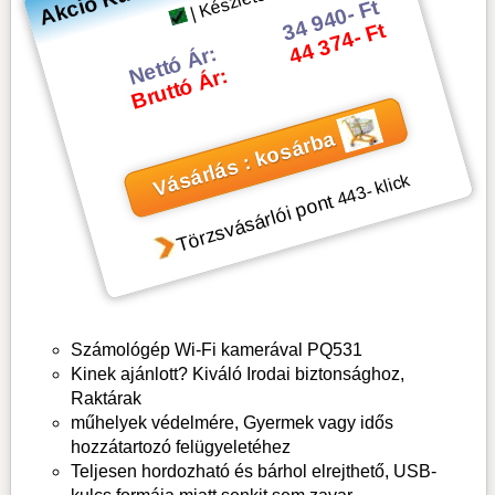
| Készleten
34 940- Ft
44 374- Ft
Nettó Ár:
Bruttó Ár:
Vásárlás : kosárba
- klick
443
Törzsvásárlói pont
Számológép Wi-Fi kamerával PQ531
Kinek ajánlott? Kiváló Irodai biztonsághoz,
Raktárak
műhelyek védelmére, Gyermek vagy idős
hozzátartozó felügyeletéhez
Teljesen hordozható és bárhol elrejthető, USB-