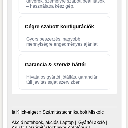
driverek, személyre szabott beállítások
– használatra kész gép.
Cégre szabott konfigurációk
Gyors beszerzés, nagyobb
mennyiségre engedményes ajánlat.
Garancia & szerviz háttér
Hivatalos gyártói jótállás, garancián
túli javítás saját szervizben
Itt Klick-elget »
Számítástechnika bolt Miskolc
Akció notebook, akciós Laptop
|
Gyártói akció
|
Árlista
|
Számítástechnikai Katalógus
|