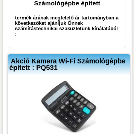
Számológépbe épített
termék árának megfelelő ár tartományban a
következőket ajánljuk Önnek
számítástechnikai szaküzletünk kínálatából
:
Akció Kamera Wi-Fi Számológépbe
épített : PQ531