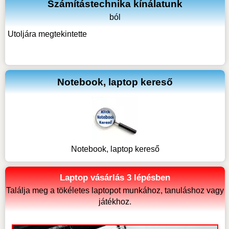
Számítástechnika kínálatunk
ból
Utoljára megtekintette
Notebook, laptop kereső
Notebook, laptop kereső
Laptop vásárlás 3 lépésben
Találja meg a tökéletes laptopot munkához, tanuláshoz vagy
játékhoz.