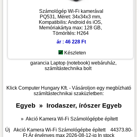
Számológép Wi-Fi kamerával
PQ531, Méret: 34x34x3 mm,
Kompatibilis: Android és iOS,
Memóriakártya max: 128 GB,
Tömörítés: H264
ár : 46 228 Ft
Készleten
garancia
Laptop (notebook) webáruház,
számítástechnika bolt
Klick Computer Hungary Kft. - Vásároljon egy megbízható
számítástechnikai szaküzletben:
Egyeb
»
Irodaszer, írószer Egyeb
»
Akció Kamera Wi-Fi Számológépbe épített
Új
Akció Kamera Wi-Fi Számológépbe épített
44373.80
-
Ft Ár érvényes max
2026-08-12-
ig
In stock