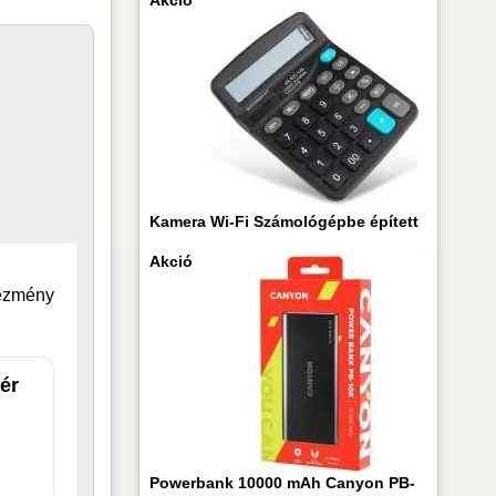
Kamera Wi-Fi Számológépbe épített
Akció
vezmény
ér
Powerbank 10000 mAh Canyon PB-