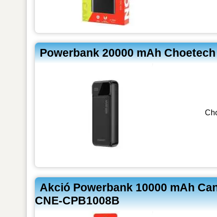
Powerbank 20000 mAh Choetech 
Ch
Akció Powerbank 10000 mAh Cany
CNE-CPB1008B