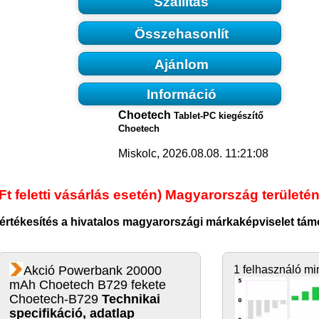
Szállítás
Összehasonlít
Ajánlom
Információ
Choetech
Tablet-PC kiegészítő
Choetech
Miskolc, 2026.08.08. 11:21:08
Ft feletti vásárlás esetén) Magyarország területén
értékesítés a hivatalos magyarországi márkaképviselet tám
Akció Powerbank 20000
1 felhasználó mi
mAh Choetech B729 fekete
Choetech-B729
Technikai
specifikáció, adatlap