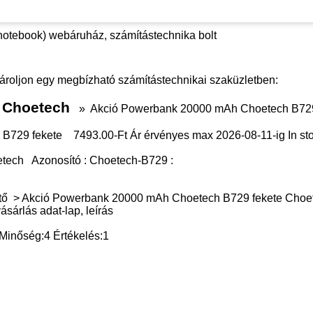
notebook) webáruház, számítástechnika bolt
ároljon egy megbízható számítástechnikai szaküzletben:
ő Choetech
»
Akció Powerbank 20000 mAh Choetech B729
B729 fekete
7493.00
-Ft Ár érvényes max
2026-08-11-
ig
In st
tech
Azonosító :
Choetech-B729
:
tő
>
Akció Powerbank 20000 mAh Choetech B729 fekete Choet
ásárlás adat-lap, leírás
Minőség:
4
Értékelés:
1