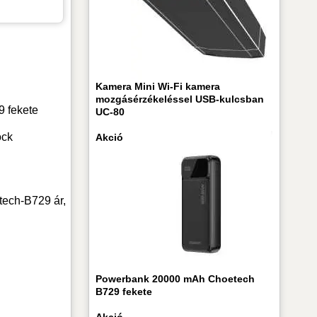
Kamera Mini Wi-Fi kamera
mozgásérzékeléssel USB-kulcsban
 fekete
UC-80
ock
Akció
ech-B729 ár,
Powerbank 20000 mAh Choetech
B729 fekete
Akció