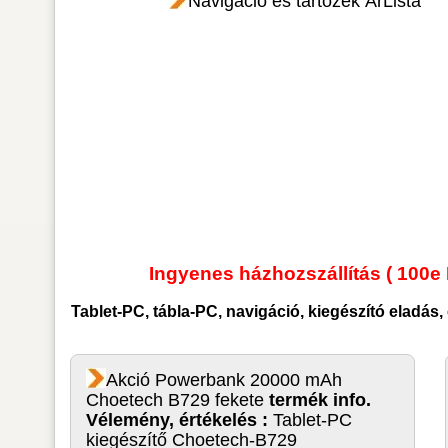
Navigáció és tartozék ÁrLista
Ingyenes házhozszállítás ( 100e 
Tablet-PC, tábla-PC, navigáció, kiegészító
eladás, 
Akció Powerbank 20000 mAh
Choetech B729 fekete
termék info.
Vélemény, értékelés :
Tablet-PC
kiegészítő Choetech-B729