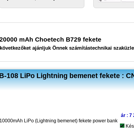
20000 mAh Choetech B729 fekete
következőket ajánljuk Önnek számítástechnikai szaküzl
108 LiPo Lightning bemenet fekete : C
ár : 7
0000mAh LiPo (Lightning bemenet) fekete power bank
Kés