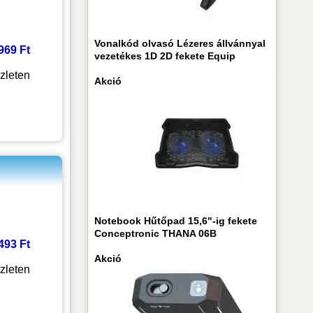
Vonalkód olvasó Lézeres állvánnyal
 969 Ft
vezetékes 1D 2D fekete Equip
zleten
Akció
Notebook Hűtőpad 15,6"-ig fekete
Conceptronic THANA 06B
 493 Ft
Akció
zleten