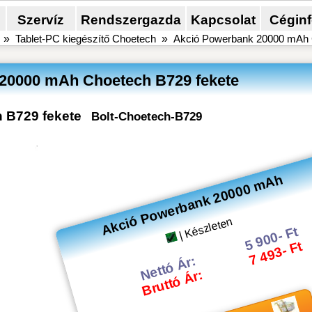
Szervíz
Rendszergazda
Kapcsolat
Cégin
»
Tablet-PC kiegészítő Choetech
»
Akció Powerbank 20000 mAh 
20000 mAh Choetech B729 fekete
 B729 fekete
Bolt-Choetech-B729
Akció Powerbank 20000 mAh
| Készleten
5 900- Ft
7 493- Ft
Nettó Ár:
Bruttó Ár: