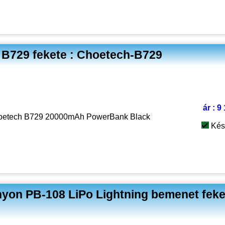
B729 fekete : Choetech-B729
ár : 9
oetech B729 20000mAh PowerBank Black
Kés
on PB-108 LiPo Lightning bemenet feke