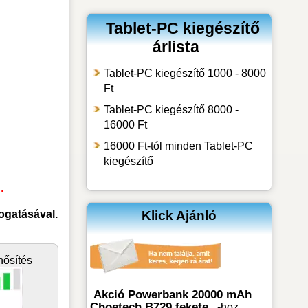
Tablet-PC kiegészítő
árlista
Tablet-PC kiegészítő 1000 - 8000
Ft
Tablet-PC kiegészítő 8000 -
16000 Ft
16000 Ft-tól minden Tablet-PC
kiegészítő
.
Klick Ajánló
ogatásával.
nősítés
Akció Powerbank 20000 mAh
Choetech B729 fekete
-hoz