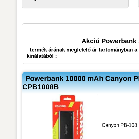
Akció Powerbank 
termék árának megfelelő ár tartományban a 
kínálatából :
Powerbank 10000 mAh Canyon PB-
CPB1008B
Canyon PB-108 1