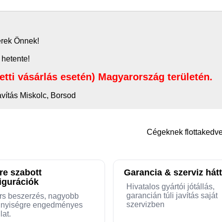
zerek Önnek!
 hetente!
letti vásárlás esetén) Magyarország területén.
avítás Miskolc, Borsod
Cégeknek flottaked
re szabott
Garancia & szerviz hátt
igurációk
Hivatalos gyártói jótállás,
garancián túli javítás saját
rs beszerzés, nagyobb
szervizben
nyiségre engedményes
lat.