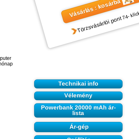
Vásárlás : kosárba
- klic
74
Törzsvásárlói pont
puter
 hónap
Technikai info
Vélemény
Powerbank 20000 mAh ár-
lista
Ár-gép