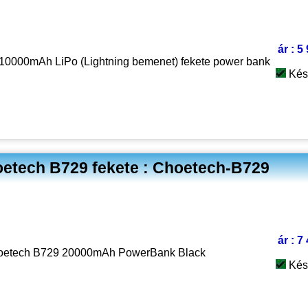
ár : 5
0000mAh LiPo (Lightning bemenet) fekete power bank
Kés
etech B729 fekete : Choetech-B729
ár : 7
oetech B729 20000mAh PowerBank Black
Kés