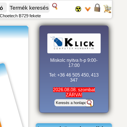
fó
Choetech B729 fekete
Miskolc nyitva h-p 9:00-
17:00
Tel: +36 46 505 450, 413
347
2026.08.08. szombat
ZÁRVA!