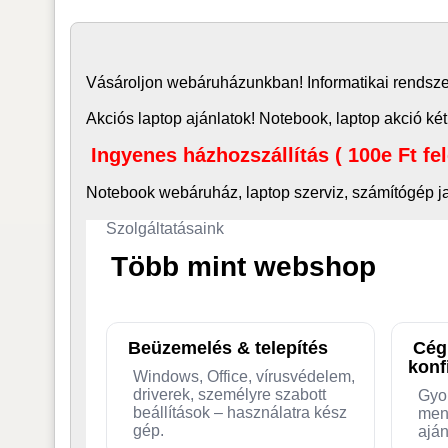
Vásároljon
webáruház
unkban! Informatikai rends
Akciós laptop ajánlatok! Notebook, laptop akció két
Ingyenes házhozszállítás ( 100e Ft fe
Notebook webáruház, laptop
szerviz, számítógép j
Szolgáltatásaink
Több mint webshop
Beüzemelés & telepítés
Cég
konf
Windows, Office, vírusvédelem,
driverek, személyre szabott
Gyo
beállítások – használatra kész
men
gép.
aján