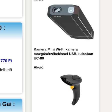
 :
Kamera Mini Wi-Fi kamera
mozgásérzékeléssel USB-kulcsban
UC-80
0 770 Ft
Akció
elhető
Gai :