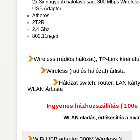
2x-3x nagyobb hatótávolság. 300 Mbps Wireless
USB Adapter
Atheros
2T2R
2,4 Ghz
802.11n/g/b
Wireless (rádiós hálózat), TP-Link kínálat
Wireless (rádiós hálózat) árlista
Hálózat switch, router, LAN kárt
WLAN ÁrLista
Ingyenes házhozszállítás ( 100e 
WLAN
eladás, értékesítés a hiv
WiFi USB adapter 300M Wireless N