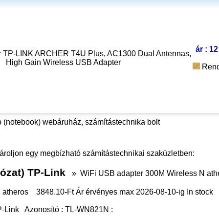
ár : 1
r TP-LINK ARCHER T4U Plus, AC1300 Dual Antennas,
High Gain Wireless USB Adapter
Rend
 (notebook) webáruház, számítástechnika bolt
ároljon egy megbízható számítástechnikai szaküzletben:
lózat) TP-Link
»
WiFi USB adapter 300M Wireless N ath
 atheros
3848.10
-Ft Ár érvényes max
2026-08-10-
ig
In stock
-Link
Azonosító :
TL-WN821N
: