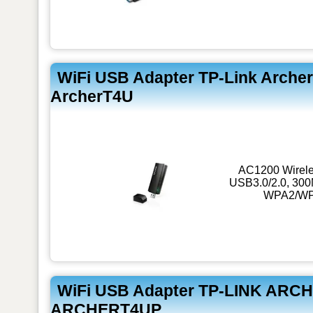
WiFi USB Adapter TP-Link Archer
ArcherT4U
AC1200 Wirele
USB3.0/2.0, 300
WPA2/WPA
WiFi USB Adapter TP-LINK ARCHE
ARCHERT4UP