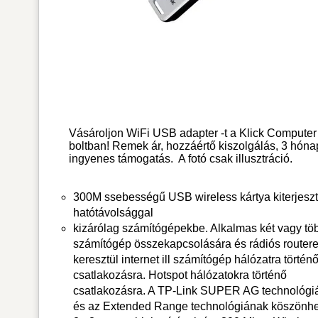
Vásároljon WiFi USB adapter -t a Klick Computer
boltban! Remek ár, hozzáértő kiszolgálás, 3 hóna
ingyenes támogatás.
A fotó csak illusztráció.
300M ssebességű USB wireless kártya kiterjeszt
hatótávolsággal
kizárólag számítógépekbe. Alkalmas két vagy tö
számítógép összekapcsolására és rádiós router
keresztül internet ill számítógép hálózatra történ
csatlakozásra. Hotspot hálózatokra történő
csatlakozásra. A TP-Link SUPER AG technológi
és az Extended Range technológiának köszönh