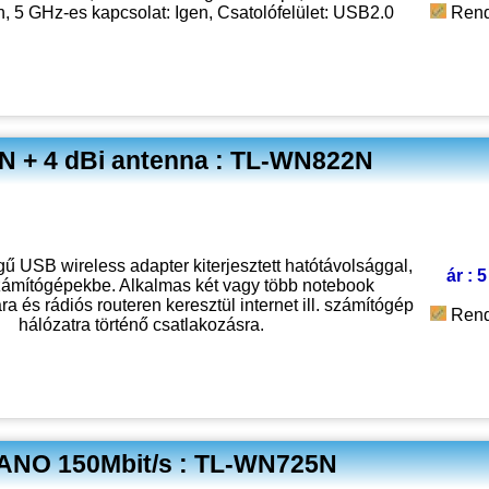
n, 5 GHz-es kapcsolat: Igen, Csatolófelület: USB2.0
Rend
N + 4 dBi antenna : TL-WN822N
 USB wireless adapter kiterjesztett hatótávolsággal,
ár : 
zámítógépekbe. Alkalmas két vagy több notebook
 és rádiós routeren keresztül internet ill. számítógép
Rend
hálózatra történő csatlakozásra.
NANO 150Mbit/s : TL-WN725N