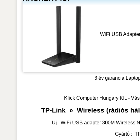
WiFi USB Adapte
3 év garancia
Laptop
Klick Computer Hungary Kft. - Vás
TP-Link
»
Wireless (rádiós há
Új
WiFi USB adapter 300M Wireless N
Gyártó :
TP