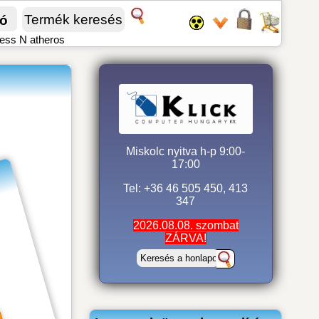
fó
ess N atheros
Miskolc nyitva h-p 9:00-
17:00
Tel: +36 46 505 450, 413
347
2026.08.08. szombat
ZÁRVA!