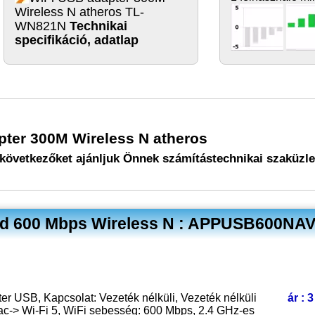
Wireless N atheros TL-
WN821N
Technikai
specifikáció, adatlap
pter 300M Wireless N atheros
következőket ajánljuk Önnek számítástechnikai szaküzl
nd 600 Mbps Wireless N : APPUSB600NA
er USB, Kapcsolat: Vezeték nélküli, Vezeték nélküli
ár : 
/ac-> Wi-Fi 5, WiFi sebesség: 600 Mbps, 2.4 GHz-es