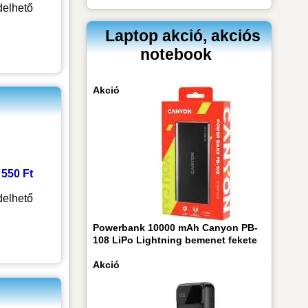
elhető
Laptop akció, akciós
notebook
Akció
5 550 Ft
elhető
Powerbank 10000 mAh Canyon PB-
108 LiPo Lightning bemenet fekete
Akció