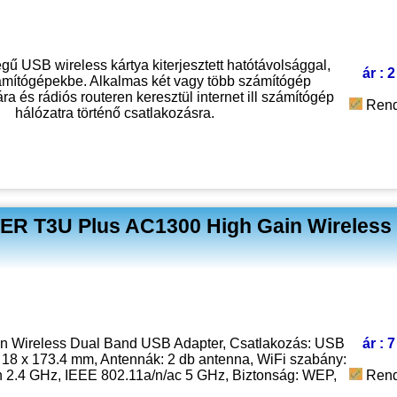
 USB wireless kártya kiterjesztett hatótávolsággal,
ár : 
ámítógépekbe. Alkalmas két vagy több számítógép
a és rádiós routeren keresztül internet ill számítógép
Rend
hálózatra történő csatlakozásra.
R T3U Plus AC1300 High Gain Wireless 
n Wireless Dual Band USB Adapter, Csatlakozás: USB
ár : 
x 18 x 173.4 mm, Antennák: 2 db antenna, WiFi szabány:
n 2.4 GHz, IEEE 802.11a/n/ac 5 GHz, Biztonság: WEP,
Rend