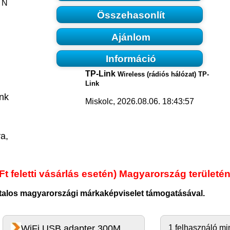
 N
Összehasonlít
Ajánlom
Információ
TP-Link
Wireless (rádiós hálózat) TP-
Link
unk
Miskolc, 2026.08.06. 18:43:57
ya,
Ft feletti vásárlás esetén) Magyarország területén
atalos magyarországi márkaképviselet támogatásával.
WiFi USB adapter 300M
1 felhasználó mi