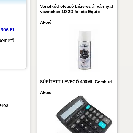
Vonalkód olvasó Lézeres állvánnyal
vezetékes 1D 2D fekete Equip
Akció
2 306 Ft
elhető
SŰRÍTETT LEVEGŐ 400ML Gembird
Akció
eros