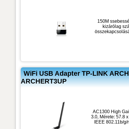
150M ssebességű
kizárólag sz
összekapcsolásár
WiFi USB Adapter TP-LINK ARCHE
ARCHERT3UP
AC1300 High Gai
3.0, Mérete: 57.8 
IEEE 802.11b/g/