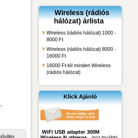
Wireless (rádiós
hálózat) árlista
Wireless (rádiós hálózat) 1000 -
8000 Ft
Wireless (rádiós hálózat) 8000 -
16000 Ft
16000 Ft-tól minden Wireless
(rádiós hálózat)
Klick Ajánló
.
WiFi USB adapter 300M
nősítés
Wireless N atheros
-hoz
további