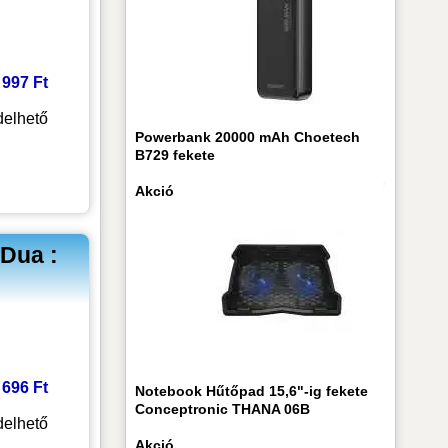
2 997 Ft
elhető
Powerbank 20000 mAh Choetech
B729 fekete
Akció
Dua :
7 696 Ft
Notebook Hűtőpad 15,6"-ig fekete
Conceptronic THANA 06B
elhető
Akció