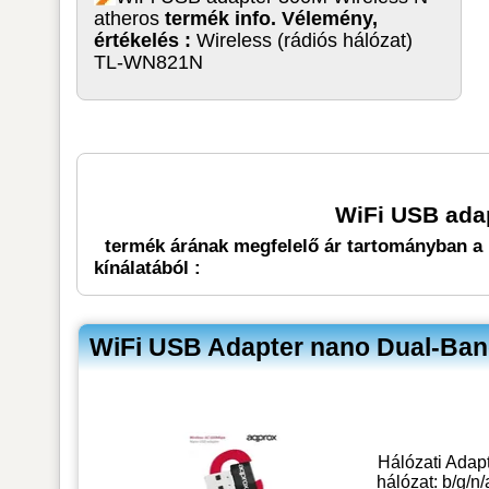
atheros
termék info. Vélemény,
értékelés :
Wireless (rádiós hálózat)
TL-WN821N
WiFi USB ada
termék árának megfelelő ár tartományban a 
kínálatából :
WiFi USB Adapter nano Dual-Ba
Hálózati Adapt
hálózat: b/g/n