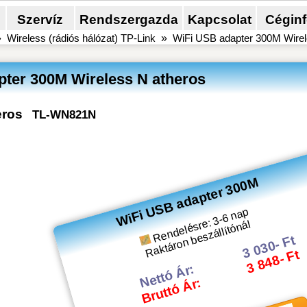
Szervíz
Rendszergazda
Kapcsolat
Cégin
»
Wireless (rádiós hálózat) TP-Link
»
WiFi USB adapter 300M Wirel
ter 300M Wireless N atheros
eros
TL-WN821N
WiFi USB adapter 300M
Rendelésre: 3-6 nap
Raktáron beszállítónál
3 030- Ft
3 848- Ft
Nettó Ár:
Bruttó Ár: