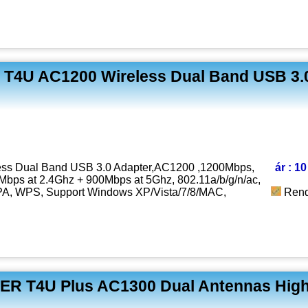
 T4U AC1200 Wireless Dual Band USB 3.0
ss Dual Band USB 3.0 Adapter,AC1200 ,1200Mbps,
ár : 1
Mbps at 2.4Ghz + 900Mbps at 5Ghz, 802.11a/b/g/n/ac,
, WPS, Support Windows XP/Vista/7/8/MAC,
Rend
R T4U Plus AC1300 Dual Antennas High 