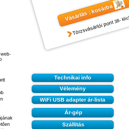
Vásárlás : kosárba
- kli
38
Törzsvásárlói pont
 web-
p
Technikai info
ett
Vélemény
bb
en
WiFi USB adapter ár-lista
ő
Ár-gép
ájának
Szállítás
etően