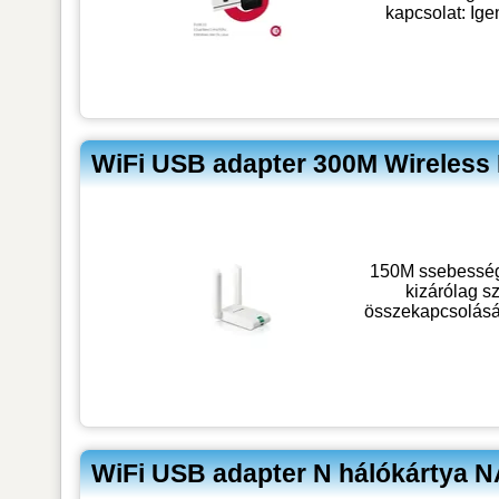
kapcsolat: Ige
WiFi USB adapter 300M Wireless 
150M ssebességű
kizárólag s
összekapcsolására
WiFi USB adapter N hálókártya 