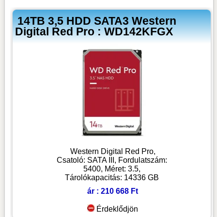
14TB 3,5 HDD SATA3 Western
Digital Red Pro : WD142KFGX
Western Digital Red Pro,
Csatoló: SATA III, Fordulatszám:
5400, Méret: 3.5,
Tárolókapacitás: 14336 GB
ár : 210 668 Ft
Érdeklődjön