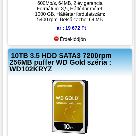
600Mb/s, 64MB, 2 év garancia
Formátum: 3,5, Háttértár méret:
1000 GB, Háttértár fordulatszám:
5400 rpm, Belső cache: 64 MB
ár : 19 672 Ft
Érdeklődjön
10TB 3.5 HDD SATA3 7200rpm
256MB puffer WD Gold széria :
WD102KRYZ