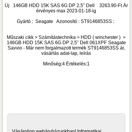
Új
146GB HDD 15K SAS 6G DP 2,5" Dell
3263.90
-Ft Ár
érvényes max
2023-01-18-
ig
Gyártó :
Seagate
Azonosító :
ST9146853SS
:
Műszaki cikk > Számítástechnika >
HDD ( winchester )
>
146GB HDD 15K SAS 6G DP 2,5" Dell 061XPF Seagate
Savvio - Már nem forgalmazott termék ST9146853SS ár,
vásárlás adat-lap, leírás
Minőség:
4
Értékelés:
1
Vásároljon
webáruház
unkban! Informatikai