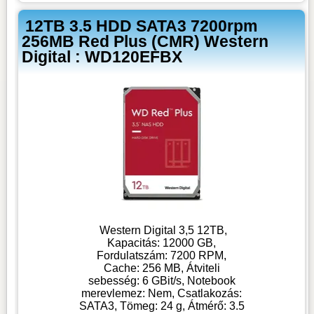
12TB 3.5 HDD SATA3 7200rpm
256MB Red Plus (CMR) Western
Digital : WD120EFBX
Western Digital 3,5 12TB,
Kapacitás: 12000 GB,
Fordulatszám: 7200 RPM,
Cache: 256 MB, Átviteli
sebesség: 6 GBit/s, Notebook
merevlemez: Nem, Csatlakozás:
SATA3, Tömeg: 24 g, Átmérő: 3.5