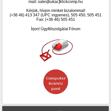
mail:
sales[kukac]klickcomp.hu
Kérjük, hívjon minket bizalommal!
(+36 46) 413 347 (UPC ingyenes), 505 450, 505 451
Fax: (+36 46) 505 451
Írjon! Ügyfélszolgálat Fórum