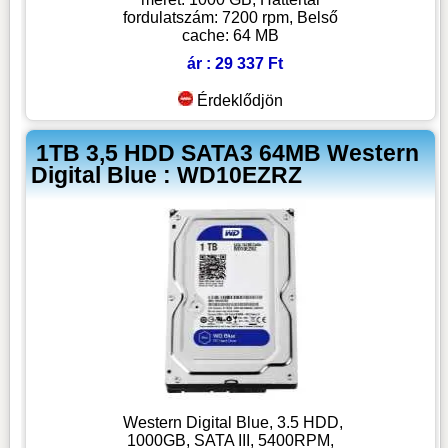
fordulatszám: 7200 rpm, Belső
cache: 64 MB
ár : 29 337 Ft
Érdeklődjön
1TB 3,5 HDD SATA3 64MB Western
Digital Blue : WD10EZRZ
Western Digital Blue, 3.5 HDD,
1000GB, SATA III, 5400RPM,