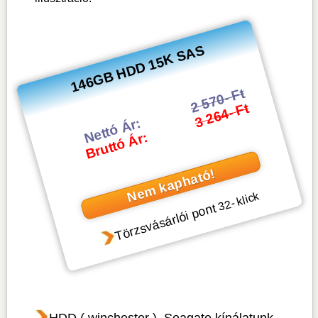
146GB HDD 15K SAS
2 570- Ft
3 264- Ft
Nettó Ár:
Bruttó Ár:
Nem kapható!
- klick
32
Törzsvásárlói pont