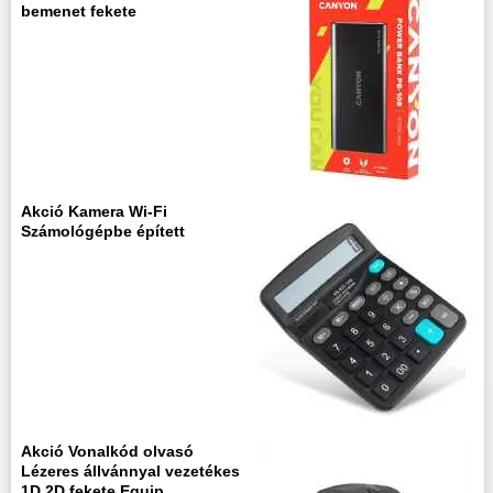
bemenet fekete
Akció Kamera Wi-Fi
Számológépbe épített
Akció Vonalkód olvasó
Lézeres állvánnyal vezetékes
1D 2D fekete Equip