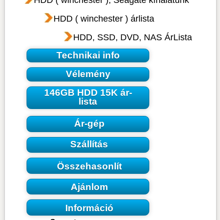
HDD ( winchester ), Seagate kínálatunk
HDD ( winchester ) árlista
HDD, SSD, DVD, NAS ÁrLista
Technikai info
Vélemény
146GB HDD 15K ár-
lista
Ár-gép
Szállítás
Összehasonlít
Ajánlom
Információ