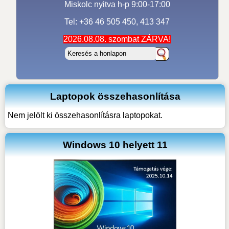
Miskolc nyitva h-p 9:00-17:00
Tel: +36 46 505 450, 413 347
2026.08.08. szombat ZÁRVA!
Laptopok összehasonlítása
Nem jelölt ki összehasonlításra laptopokat.
Windows 10 helyett 11