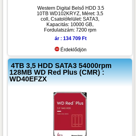
Western Digital Belső HDD 3.5
10TB WD102KRYZ, Méret: 3,5
coll, Csatolófelület: SATA3,
Kapacitás: 10000 GB,
Fordulatszám: 7200 rpm
ár : 134 709 Ft
Érdeklődjön
4TB 3,5 HDD SATA3 54000rpm
128MB WD Red Plus (CMR) :
WD40EFZX