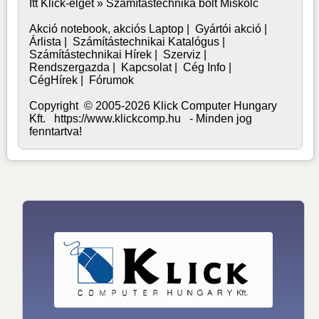
Itt Klick-elget »
Számítástechnika bolt Miskolc
Akció notebook, akciós Laptop
|
Gyártói akció
|
Árlista
|
Számítástechnikai Katalógus
|
Számítástechnikai Hírek
|
Szerviz
|
Rendszergazda
|
Kapcsolat
|
Cég Info
|
CégHírek
|
Fórumok
Copyright © 2005-2026 Klick Computer Hungary
Kft. https://www.klickcomp.hu - Minden jog
fenntartva!