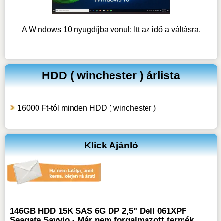
A Windows 10 nyugdíjba vonul: Itt az idő a váltásra.
HDD ( winchester ) árlista
16000 Ft-tól minden HDD ( winchester )
Klick Ajánló
146GB HDD 15K SAS 6G DP 2,5" Dell 061XPF
Seagate Savvio - Már nem forgalmazott termék