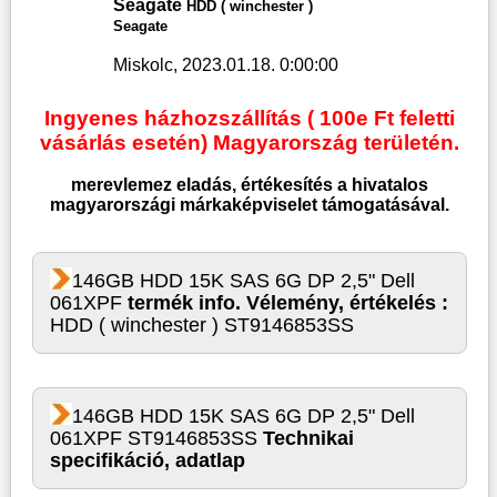
Seagate
HDD ( winchester )
Seagate
Miskolc, 2023.01.18. 0:00:00
Ingyenes házhozszállítás ( 100e Ft feletti
vásárlás esetén) Magyarország területén.
merevlemez
eladás, értékesítés a hivatalos
magyarországi márkaképviselet támogatásával.
146GB HDD 15K SAS 6G DP 2,5" Dell
061XPF
termék info. Vélemény, értékelés :
HDD ( winchester ) ST9146853SS
146GB HDD 15K SAS 6G DP 2,5" Dell
061XPF ST9146853SS
Technikai
specifikáció, adatlap