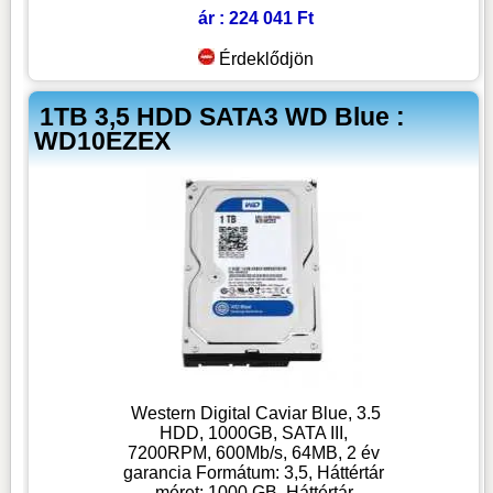
ár : 224 041 Ft
Érdeklődjön
1TB 3,5 HDD SATA3 WD Blue :
WD10EZEX
Western Digital Caviar Blue, 3.5
HDD, 1000GB, SATA III,
7200RPM, 600Mb/s, 64MB, 2 év
garancia Formátum: 3,5, Háttértár
méret: 1000 GB, Háttértár