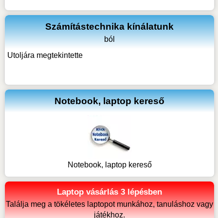
Számítástechnika kínálatunk
ból
Utoljára megtekintette
Notebook, laptop kereső
Notebook, laptop kereső
Laptop vásárlás 3 lépésben
Találja meg a tökéletes laptopot munkához, tanuláshoz vagy
játékhoz.