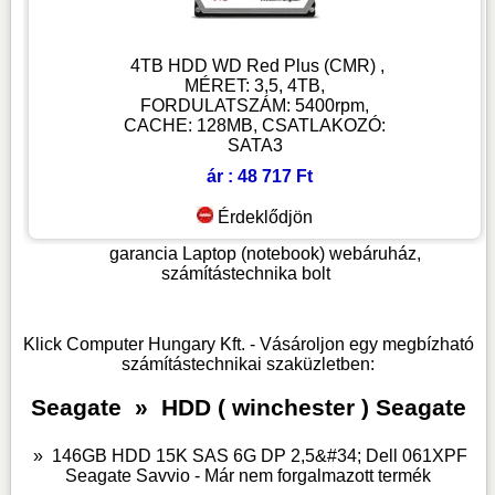
4TB HDD WD Red Plus (CMR) ,
MÉRET: 3,5, 4TB,
FORDULATSZÁM: 5400rpm,
CACHE: 128MB, CSATLAKOZÓ:
SATA3
ár : 48 717 Ft
Érdeklődjön
garancia
Laptop (notebook) webáruház,
számítástechnika bolt
Klick Computer Hungary Kft. - Vásároljon egy megbízható
számítástechnikai szaküzletben:
Seagate
»
HDD ( winchester ) Seagate
»
146GB HDD 15K SAS 6G DP 2,5&#34; Dell 061XPF
Seagate Savvio - Már nem forgalmazott termék