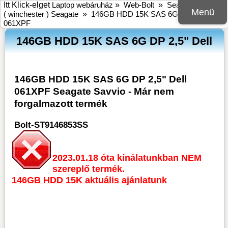
Itt Klick-elget
Laptop webáruház
»
Web-Bolt
»
Seagate
»
HDD
Menü
( winchester ) Seagate
»
146GB HDD 15K SAS 6G DP 2,5" Dell
061XPF
146GB HDD 15K SAS 6G DP 2,5" Dell
146GB HDD 15K SAS 6G DP 2,5" Dell
061XPF Seagate Savvio - Már nem
forgalmazott termék
Bolt-ST9146853SS
2023.01.18 óta kínálatunkban NEM
szereplő termék.
146GB HDD 15K aktuális ajánlatunk