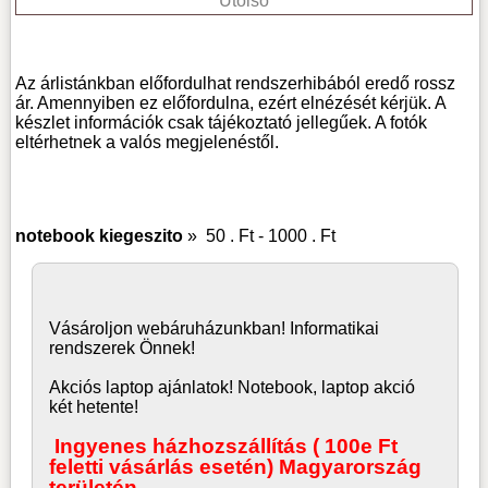
Utolsó
Az árlistánkban előfordulhat rendszerhibából eredő rossz
ár. Amennyiben ez előfordulna, ezért elnézését kérjük. A
készlet információk csak tájékoztató jellegűek. A fotók
eltérhetnek a valós megjelenéstől.
notebook kiegeszito
»
50 . Ft - 1000 . Ft
Vásároljon
webáruház
unkban! Informatikai
rendszerek Önnek!
Akciós laptop ajánlatok! Notebook, laptop akció
két hetente!
Ingyenes házhozszállítás ( 100e Ft
feletti vásárlás esetén) Magyarország
területén.