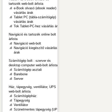
tartozék web-bolt árlista
e-Book olvasó (ebook reader)
vásárlás árak
Tablet PC (tábla-számítógép)
vásárlás árak
Tok Tablet-PC-hez vásárlás árak
Navigáció és tartozék online bolt
árlista
Navigáció web-bolt
Navigáció kiegészítő vásárlás
árak
Számítógép bolt : szerver és
desktop computer web-bolt árlista
Számítógép asztali
Barebone
Server
Ház, tápegység, ventillátor, UPS
web-bolt árlista
Számítógépház
Tápegység
Ventillátor
Szünetmentes tápegység (UPS)