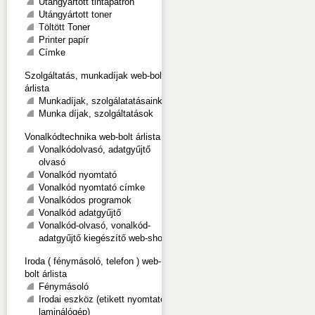
Utángyártott tintapatron
Utángyártott toner
Töltött Toner
Printer papír
Címke
Szolgáltatás, munkadíjak web-bolt
árlista
Munkadíjak, szolgálatatásaink
Munka díjak, szolgáltatások
Vonalkódtechnika web-bolt árlista
Vonalkódolvasó, adatgyűjtő
olvasó
Vonalkód nyomtató
Vonalkód nyomtató címke
Vonalkódos programok
Vonalkód adatgyűjtő
Vonalkód-olvasó, vonalkód-
adatgyűjtő kiegészítő web-shop
Iroda ( fénymásoló, telefon ) web-
bolt árlista
Fénymásoló
Irodai eszköz (etikett nyomtató,
laminálógép)