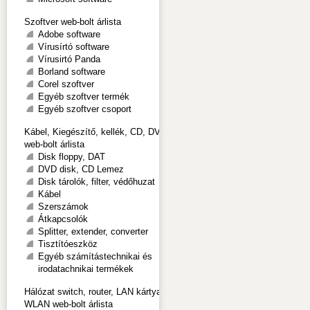
Szoftver web-bolt árlista
Adobe software
Vírusírtó software
Vírusirtó Panda
Borland software
Corel szoftver
Egyéb szoftver termék
Egyéb szoftver csoport
Kábel, Kiegészítő, kellék, CD, DVD
web-bolt árlista
Disk floppy, DAT
DVD disk, CD Lemez
Disk tárolók, filter, védőhuzat
Kábel
Szerszámok
Átkapcsolók
Splitter, extender, converter
Tisztítóeszköz
Egyéb számítástechnikai és
irodatachnikai termékek
Hálózat switch, router, LAN kártya,
WLAN web-bolt árlista