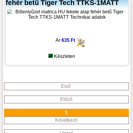
fehér betű Tiger Tech TTKS-1MATT
Ár
635 Ft
Készleten
Első
Előző
1
Következő