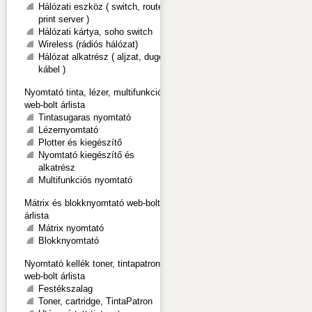
Hálózati eszköz ( switch, router,
print server )
Hálózati kártya, soho switch
Wireless (rádiós hálózat)
Hálózat alkatrész ( aljzat, dugó,
kábel )
Nyomtató tinta, lézer, multifunkciós
web-bolt árlista
Tintasugaras nyomtató
Lézernyomtató
Plotter és kiegészítő
Nyomtató kiegészítő és
alkatrész
Multifunkciós nyomtató
Mátrix és blokknyomtató web-bolt
árlista
Mátrix nyomtató
Blokknyomtató
Nyomtató kellék toner, tintapatron
web-bolt árlista
Festékszalag
Toner, cartridge, TintaPatron