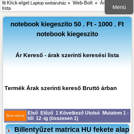
Itt Klick-elget
Laptop webáruház
»
Web-Bolt
» Árak szerinti
Menü
lista
notebook kiegeszito 50 . Ft - 1000 . Ft
notebook kiegeszito
Ár Kereső - árak szerinti keresési lista
Termék Árak szerinti kereső Bruttó árban
Első
Előző
1
Következő
Utolsó
Mutatom 1 -
től 12 -ig (
összesen 1
)
Billentyűzet matrica HU fekete alap