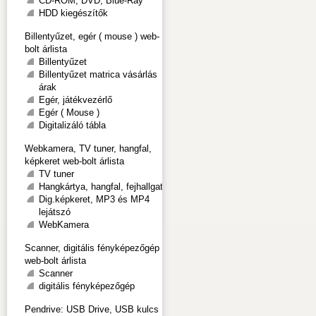
CD-ROM, DVD, Blue-Ray
HDD kiegészítők
Billentyűzet, egér ( mouse ) web-
bolt árlista
Billentyűzet
Billentyűzet matrica vásárlás
árak
Egér, játékvezérlő
Egér ( Mouse )
Digitalizáló tábla
Webkamera, TV tuner, hangfal,
képkeret web-bolt árlista
TV tuner
Hangkártya, hangfal, fejhallgató
Dig.képkeret, MP3 és MP4
lejátszó
WebKamera
Scanner, digitális fényképezőgép
web-bolt árlista
Scanner
digitális fényképezőgép
Pendrive: USB Drive, USB kulcs