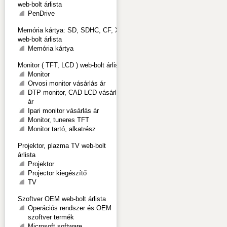
web-bolt árlista
PenDrive
Memória kártya: SD, SDHC, CF, XD
web-bolt árlista
Memória kártya
Monitor ( TFT, LCD ) web-bolt árlista
Monitor
Orvosi monitor vásárlás ár
DTP monitor, CAD LCD vásárlás
ár
Ipari monitor vásárlás ár
Monitor, tuneres TFT
Monitor tartó, alkatrész
Projektor, plazma TV web-bolt
árlista
Projektor
Projector kiegészítő
TV
Szoftver OEM web-bolt árlista
Operációs rendszer és OEM
szoftver termék
Microsoft software