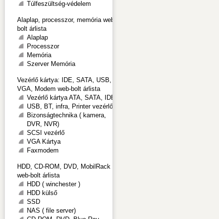
Túlfeszültség-védelem
Alaplap, processzor, memória web-
bolt árlista
Alaplap
Processzor
Memória
Szerver Memória
Vezérlő kártya: IDE, SATA, USB,
VGA, Modem web-bolt árlista
Vezérlő kártya ATA, SATA, IDE
USB, BT, infra, Printer vezérlő
Bizonságtechnika ( kamera,
DVR, NVR)
SCSI vezérlő
VGA Kártya
Faxmodem
HDD, CD-ROM, DVD, MobilRack
web-bolt árlista
HDD ( winchester )
HDD külső
SSD
NAS ( file server)