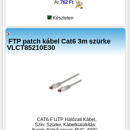
Ár
762 Ft
Készleten
FTP patch kábel Cat6 3m szürke
VLCT85210E30
CAT6 F UTP Hálózati Kábel,
Szín: Szürke, Kábelkialakítás:
Kerek, Külső anyag: PVC, AWG-