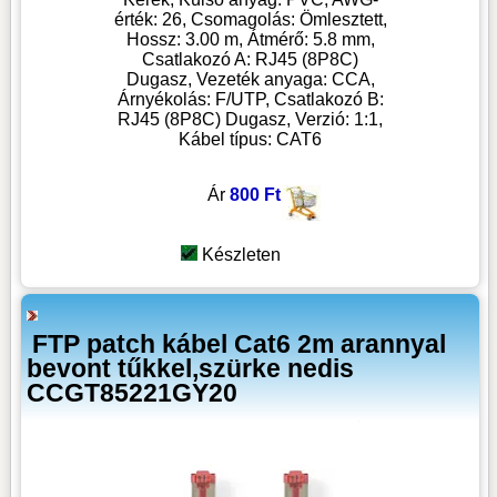
érték: 26, Csomagolás: Ömlesztett,
Hossz: 3.00 m, Átmérő: 5.8 mm,
Csatlakozó A: RJ45 (8P8C)
Dugasz, Vezeték anyaga: CCA,
Árnyékolás: F/UTP, Csatlakozó B:
RJ45 (8P8C) Dugasz, Verzió: 1:1,
Kábel típus: CAT6
Ár
800 Ft
Készleten
FTP patch kábel Cat6 2m arannyal
bevont tűkkel,szürke nedis
CCGT85221GY20