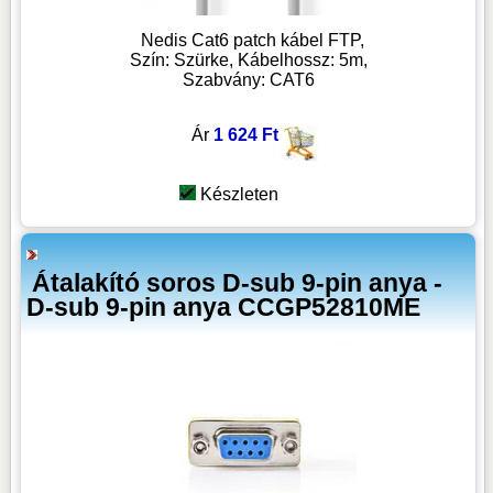
Nedis Cat6 patch kábel FTP,
Szín: Szürke, Kábelhossz: 5m,
Szabvány: CAT6
Ár
1 624 Ft
Készleten
Átalakító soros D-sub 9-pin anya -
D-sub 9-pin anya CCGP52810ME