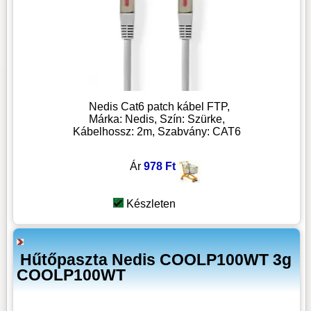
Nedis Cat6 patch kábel FTP,
Márka: Nedis, Szín: Szürke,
Kábelhossz: 2m, Szabvány: CAT6
Ár
978 Ft
Készleten
Hűtőpaszta Nedis COOLP100WT 3g
COOLP100WT