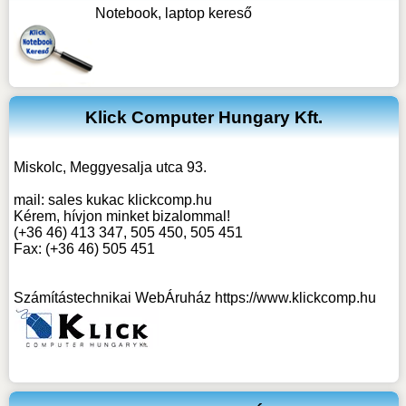
Notebook, laptop kereső
Klick Computer Hungary Kft.
Miskolc, Meggyesalja utca 93.
mail:
sales kukac klickcomp.hu
Kérem, hívjon minket bizalommal!
(+36 46) 413 347, 505 450, 505 451
Fax: (+36 46) 505 451
Számítástechnikai WebÁruház
https://www.klickcomp.hu