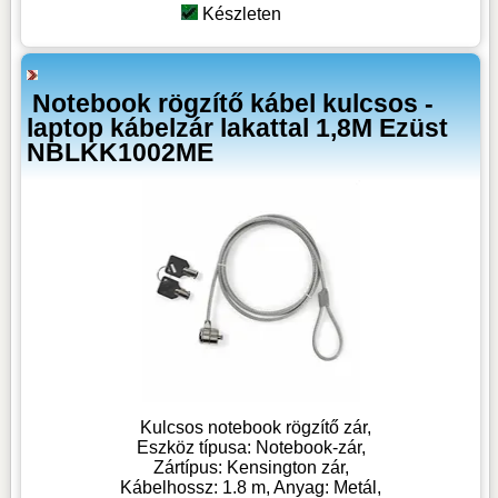
Készleten
Notebook rögzítő kábel kulcsos -
laptop kábelzár lakattal 1,8M Ezüst
NBLKK1002ME
Kulcsos notebook rögzítő zár,
Eszköz típusa: Notebook-zár,
Zártípus: Kensington zár,
Kábelhossz: 1.8 m, Anyag: Metál,