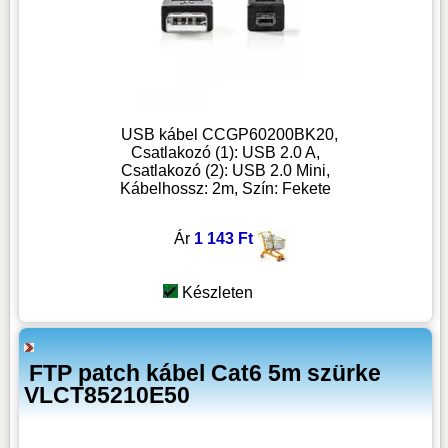
USB kábel CCGP60200BK20,
Csatlakozó (1): USB 2.0 A,
Csatlakozó (2): USB 2.0 Mini,
Kábelhossz: 2m, Szín: Fekete
Ár
1 143 Ft
Készleten
FTP patch kábel Cat6 5m szürke
VLCT85210E50