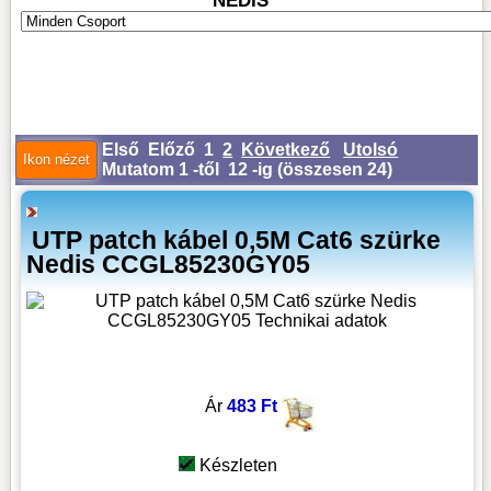
NEDIS
Első
Előző
1
2
Következő
Utolsó
Mutatom 1 -től 12 -ig (
összesen 24
)
UTP patch kábel 0,5M Cat6 szürke
Nedis CCGL85230GY05
Ár
483 Ft
Készleten