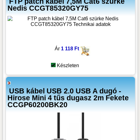
FTP patch kábel 7,5M Cat6 szürke
Nedis CCGT85320GY75
Ár
1 118 Ft
Készleten
USB kábel USB 2.0 USB A dugó -
Hirose Mini 4 tűs dugasz 2m Fekete
CCGP60200BK20