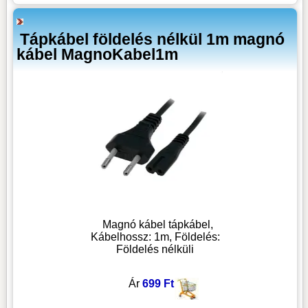
Tápkábel földelés nélkül 1m magnó
kábel MagnoKabel1m
Magnó kábel tápkábel,
Kábelhossz: 1m, Földelés:
Földelés nélküli
Ár
699 Ft