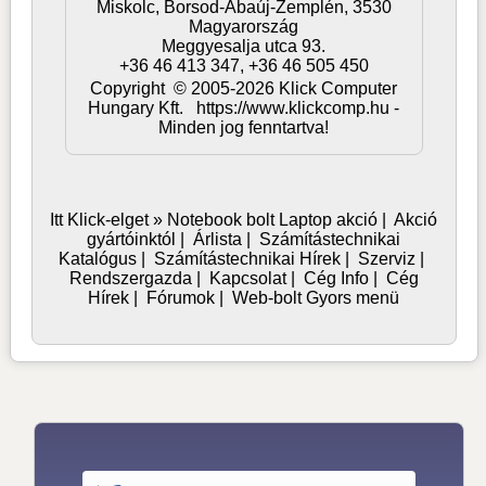
Miskolc,
Borsod-Abaúj-Zemplén,
3530
Magyarország
Meggyesalja utca 93.
+36 46 413 347, +36 46 505 450
Copyright © 2005-2026 Klick Computer
Hungary Kft. https://www.klickcomp.hu -
Minden jog fenntartva!
Itt Klick-elget »
Notebook bolt
Laptop akció
|
Akció
gyártóinktól
|
Árlista
|
Számítástechnikai
Katalógus
|
Számítástechnikai Hírek
|
Szerviz
|
Rendszergazda
|
Kapcsolat
|
Cég Info
|
Cég
Hírek
|
Fórumok
|
Web-bolt Gyors menü