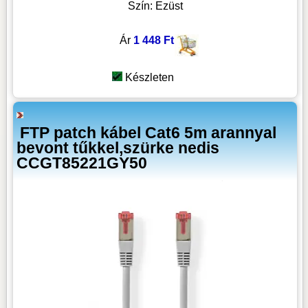
Szín: Ezüst
Ár
1 448 Ft
Készleten
FTP patch kábel Cat6 5m arannyal
bevont tűkkel,szürke nedis
CCGT85221GY50