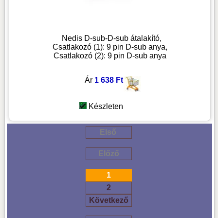
Nedis D-sub-D-sub átalakító,
Csatlakozó (1): 9 pin D-sub anya,
Csatlakozó (2): 9 pin D-sub anya
Ár
1 638 Ft
Készleten
Első
Előző
1
2
Következő