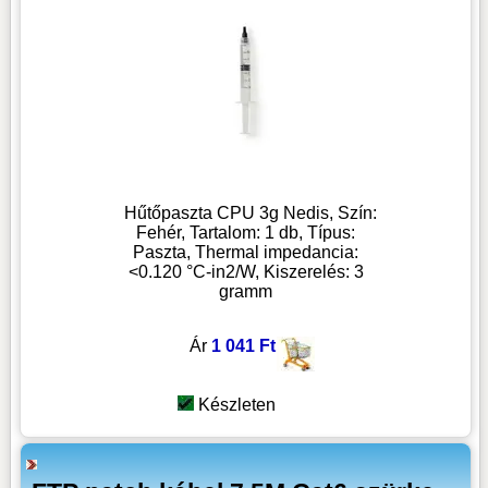
Hűtőpaszta CPU 3g Nedis, Szín:
Fehér, Tartalom: 1 db, Típus:
Paszta, Thermal impedancia:
<0.120 °C-in2/W, Kiszerelés: 3
gramm
Ár
1 041 Ft
Készleten