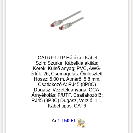
CAT6 F UTP Hálózati Kábel,
Szín: Szürke, Kábelkialakítás:
Kerek, Külső anyag: PVC, AWG-
érték: 26, Csomagolás: Ömlesztett,
Hossz: 5.00 m, Átmérő: 5.8 mm,
Csatlakozó A: RJ45 (8P8C)
Dugasz, Vezeték anyaga: CCA,
Árnyékolás: F/UTP, Csatlakozó B:
RJ45 (8P8C) Dugasz, Verzió: 1:1,
Kábel típus: CAT6
Ár
1 150 Ft