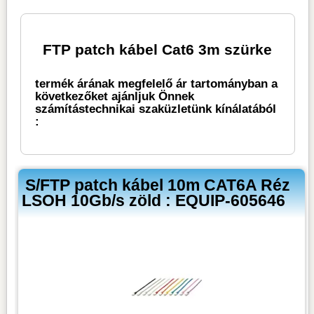
FTP patch kábel Cat6 3m szürke
termék árának megfelelő ár tartományban a
következőket ajánljuk Önnek
számítástechnikai szaküzletünk kínálatából
:
S/FTP patch kábel 10m CAT6A Réz
LSOH 10Gb/s zöld : EQUIP-605646