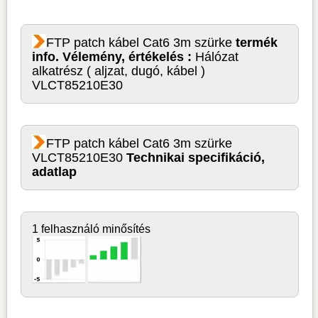
FTP patch kábel Cat6 3m szürke
termék
info. Vélemény, értékelés :
Hálózat
alkatrész ( aljzat, dugó, kábel )
VLCT85210E30
FTP patch kábel Cat6 3m szürke
VLCT85210E30
Technikai specifikáció,
adatlap
1 felhasználó minősítés