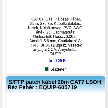
CAT6 F UTP Hálózati Kábel,
Szín: Szürke, Kábelkialakítás:
Kerek, Külső anyag: PVC, AWG-
érték: 26, Csomagolás:
Ömlesztett, Hossz: 3.00 m,
Átmérő: 5.8 mm, Csatlakozó A:
RJ45 (8P8C) Dugasz, Vezeték
anyaga: CCA, Árnyékolás:
F/UTP,
ár : 800 Ft
Készleten
S/FTP patch kábel 20m CAT7 LSOH
Réz Fehér : EQUIP-605719