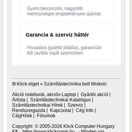
Gyors beszerzés, nagyobb
mennyiségre engedményes ajánlat.
Garancia & szerviz háttér
Hivatalos gyártói jótállás, garancián
túli javítás saját szervizben
Itt Klick-elget »
Számítástechnika bolt Miskolc
Akció notebook, akciós Laptop
|
Gyártói akció
|
Árlista
|
Számítástechnikai Katalógus
|
Számítástechnikai Hírek
|
Szerviz
|
Rendszergazda
|
Kapcsolat
|
Cég Info
|
CégHírek
|
Fórumok
Copyright © 2005-2026 Klick Computer Hungary
Kft. https://www.klickcomp.hu - Minden jog