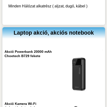
Minden Hálózat alkatrész ( aljzat, dugó, kábel )
Laptop akció, akciós notebook
Akció Powerbank 20000 mAh
Choetech B729 fekete
Akció Kamera Wi-Fi