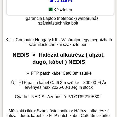
ár : 1 118 Ft
Készleten
garancia
Laptop (notebook) webáruház,
számítástechnika bolt
Klick Computer Hungary Kft. - Vásároljon egy megbízható
számítástechnikai szaküzletben:
NEDIS
»
Hálózat alkatrész ( aljzat,
dugó, kábel ) NEDIS
»
FTP patch kábel Cat6 3m szürke
Új
FTP patch kábel Cat6 3m szürke
800.00
-Ft Ár
érvényes max
2026-08-13-
ig
In stock
Gyártó :
NEDIS
Azonosító :
VLCT85210E30
:
Műszaki cikk > Számítástechnika >
Hálózat alkatrész (
aljzat, dugó, kábel )
>
FTP patch kábel Cat6 3m szürke