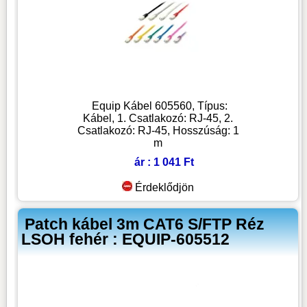
Equip Kábel 605560, Típus:
Kábel, 1. Csatlakozó: RJ-45, 2.
Csatlakozó: RJ-45, Hosszúság: 1
m
ár : 1 041 Ft
Érdeklődjön
Patch kábel 3m CAT6 S/FTP Réz
LSOH fehér : EQUIP-605512