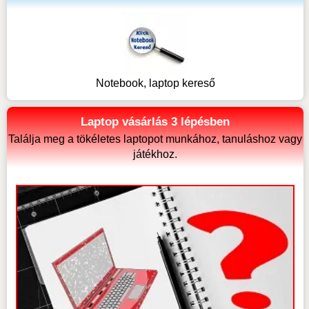
Notebook, laptop kereső
Laptop vásárlás 3 lépésben
Találja meg a tökéletes laptopot munkához, tanuláshoz vagy
játékhoz.