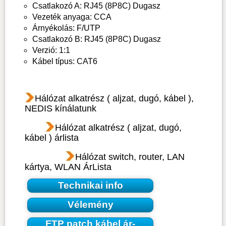
Csatlakozó A: RJ45 (8P8C) Dugasz
Vezeték anyaga: CCA
Árnyékolás: F/UTP
Csatlakozó B: RJ45 (8P8C) Dugasz
Verzió: 1:1
Kábel típus: CAT6
Hálózat alkatrész ( aljzat, dugó, kábel ),
NEDIS kínálatunk
Hálózat alkatrész ( aljzat, dugó,
kábel ) árlista
Hálózat switch, router, LAN
kártya, WLAN ÁrLista
Technikai info
Vélemény
FTP patch kábel ár-