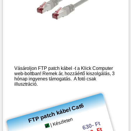
Vásároljon FTP patch kábel -t a Klick Computer
web-boltban! Remek ár, hozzáértő kiszolgálás, 3
hónap ingyenes támogatás.
A fotó csak
illusztráció.
FTP patch kábel Cat6
| Készleten
630- Ft