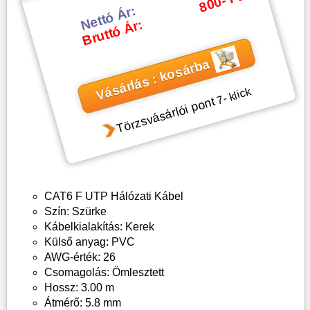
800- Ft
Nettó Ár:
Bruttó Ár:
Vásárlás : kosárba
- klick
7
Törzsvásárlói pont
CAT6 F UTP Hálózati Kábel
Szín: Szürke
Kábelkialakítás: Kerek
Külső anyag: PVC
AWG-érték: 26
Csomagolás: Ömlesztett
Hossz: 3.00 m
Átmérő: 5.8 mm