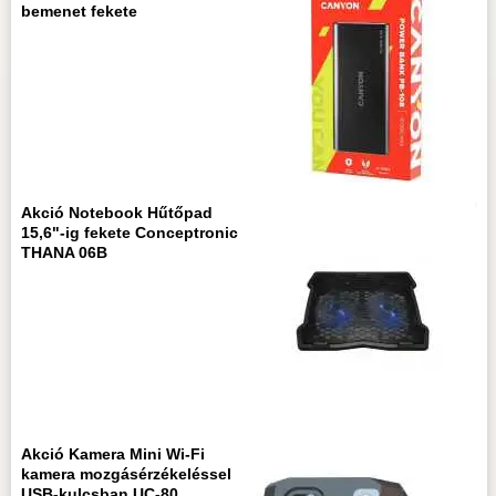
bemenet fekete
Akció Notebook Hűtőpad
15,6"-ig fekete Conceptronic
THANA 06B
Akció Kamera Mini Wi-Fi
kamera mozgásérzékeléssel
USB-kulcsban UC-80