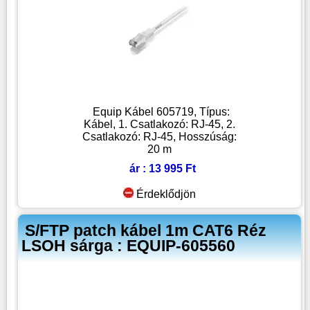
Equip Kábel 605719, Típus:
Kábel, 1. Csatlakozó: RJ-45, 2.
Csatlakozó: RJ-45, Hosszúság:
20 m
ár : 13 995 Ft
Érdeklődjön
S/FTP patch kábel 1m CAT6 Réz
LSOH sárga : EQUIP-605560