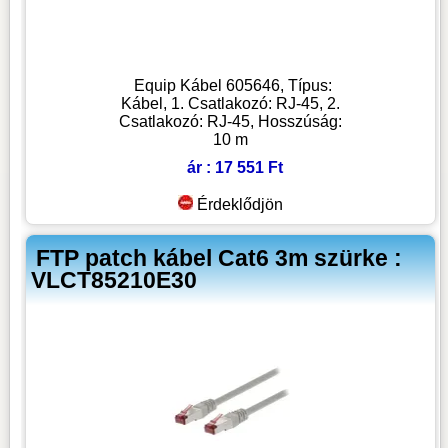
Equip Kábel 605646, Típus:
Kábel, 1. Csatlakozó: RJ-45, 2.
Csatlakozó: RJ-45, Hosszúság:
10 m
ár : 17 551 Ft
Érdeklődjön
FTP patch kábel Cat6 3m szürke :
VLCT85210E30