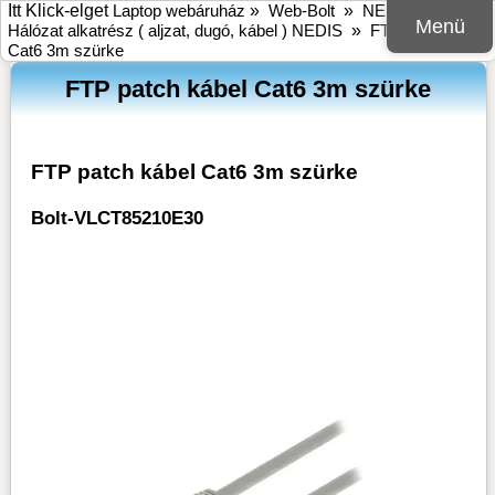
Itt Klick-elget
Laptop webáruház
»
Web-Bolt
»
NEDIS
»
Menü
Hálózat alkatrész ( aljzat, dugó, kábel ) NEDIS
»
FTP patch kábel
Cat6 3m szürke
FTP patch kábel Cat6 3m szürke
FTP patch kábel Cat6 3m szürke
Bolt-VLCT85210E30