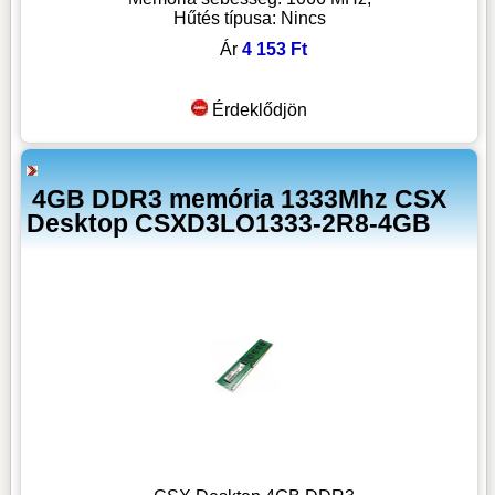
Hűtés típusa: Nincs
Ár
4 153 Ft
Érdeklődjön
4GB DDR3 memória 1333Mhz CSX
Desktop CSXD3LO1333-2R8-4GB