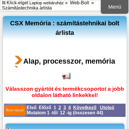
Itt Klick-elget
Laptop webáruház
»
Web-Bolt
»
Menü
Számítástechnika árlista
CSX Memória : számítástehnikai bolt
árlista
Alap, processzor, memória
Válasszon gyártót és termékcsoportot a jobb
oldalon látható linkekkel!
Első
Előző
1
2
3
4
Következő
Utolsó
Mutatom 1 -től 12 -ig (
összesen 44
)