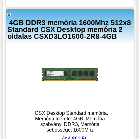
4GB DDR3 memória 1600Mhz 512x8
Standard CSX Desktop memória 2
oldalas CSXD3LO1600-2R8-4GB
CSX Desktop Standard memória,
Memória mérete: 4GB, Memória
szabvány: DDR3, Memória
sebessége: 1600Mhz
Ár
4 801 Ft