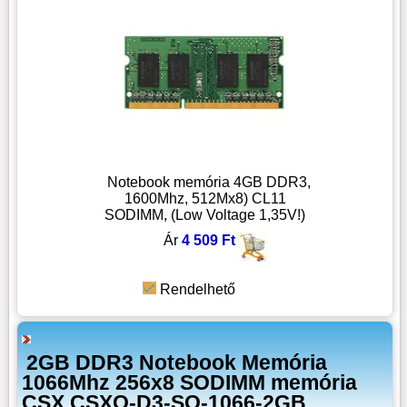
Notebook memória 4GB DDR3,
1600Mhz, 512Mx8) CL11
SODIMM, (Low Voltage 1,35V!)
Ár
4 509 Ft
Rendelhető
2GB DDR3 Notebook Memória
1066Mhz 256x8 SODIMM memória
CSX CSXO-D3-SO-1066-2GB