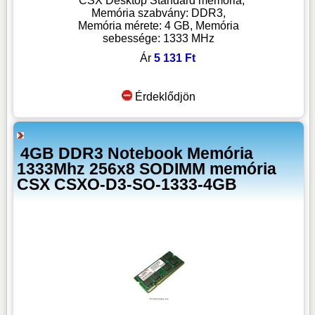
CSX Desktop Standard memória,
Memória szabvány: DDR3,
Memória mérete: 4 GB, Memória
sebessége: 1333 MHz
Ár
5 131 Ft
Érdeklődjön
4GB DDR3 Notebook Memória
1333Mhz 256x8 SODIMM memória
CSX CSXO-D3-SO-1333-4GB