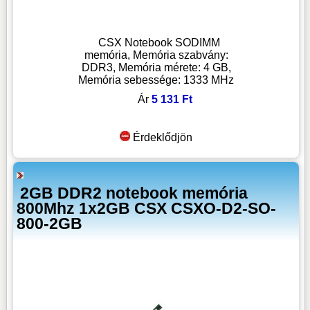
CSX Notebook SODIMM
memória, Memória szabvány:
DDR3, Memória mérete: 4 GB,
Memória sebessége: 1333 MHz
Ár
5 131 Ft
Érdeklődjön
2GB DDR2 notebook memória
800Mhz 1x2GB CSX CSXO-D2-SO-
800-2GB