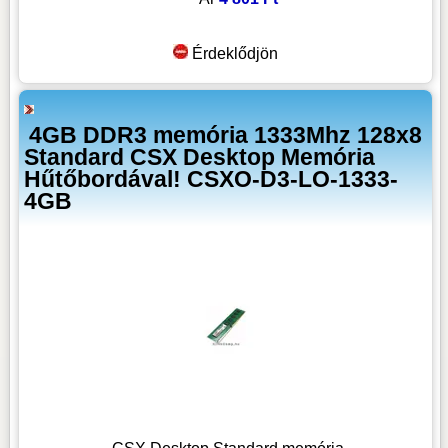
Érdeklődjön
4GB DDR3 memória 1333Mhz 128x8
Standard CSX Desktop Memória
Hűtőbordával! CSXO-D3-LO-1333-
4GB