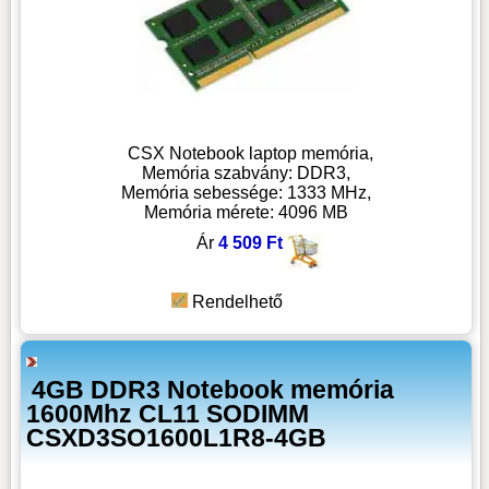
CSX Notebook laptop memória,
Memória szabvány: DDR3,
Memória sebessége: 1333 MHz,
Memória mérete: 4096 MB
Ár
4 509 Ft
Rendelhető
4GB DDR3 Notebook memória
1600Mhz CL11 SODIMM
CSXD3SO1600L1R8-4GB