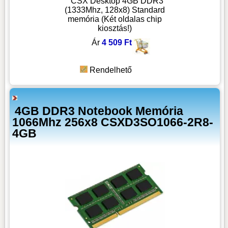
CSX Desktop 4GB DDR3
(1333Mhz, 128x8) Standard
memória (Két oldalas chip
kiosztás!)
Ár
4 509 Ft
Rendelhető
4GB DDR3 Notebook Memória
1066Mhz 256x8 CSXD3SO1066-2R8-
4GB