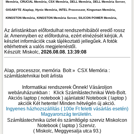
Memória, CRUCIAL Memória, CSX Memória, DELL Memória, DELL Memória Server,
GIGABYTE Alaplap, Hynix Memória, INTEL Processzor, Kingsman Memória,
KINGSTON Memória, KINGSTON Memória Server, SILICON POWER Memória,
Az árlistánkban előfordulhat rendszerhibából eredő rossz
ár. Amennyiben ez előfordulna, ezért elnézését kérjük. A
készlet információk csak tájékoztató jellegűek. A fotók
eltérhetnek a valós megjelenéstől.
Készült: Miskolc,
2026.08.08. 13:39:08
Alap, processzor, memória
Bolt »
CSX Memória :
számítástehnikai bolt árlista
Informatikai rendszerek Önnek! Vásároljon
webáruházunkban :
Klick Számítástechnikai Web-Bolt
.
Akciós laptop ( notebook ) ajánlatok! Notebook ( laptop )
akciók Két hetente! Minden hétvégén új akció.
Ingyenes házhozszállítás ( 100e Ft feletti vásárlás esetén)
Magyarország területén.
Számítástechnika üzlet és számítógép szerviz Miskolcon
Notebook ( laptop ) Szerviz
.
( Miskolc, Meggyesalja utca 93.)