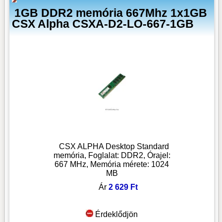
1GB DDR2 memória 667Mhz 1x1GB
CSX Alpha CSXA-D2-LO-667-1GB
CSX ALPHA Desktop Standard
memória, Foglalat: DDR2, Órajel:
667 MHz, Memória mérete: 1024
MB
Ár
2 629 Ft
Érdeklődjön