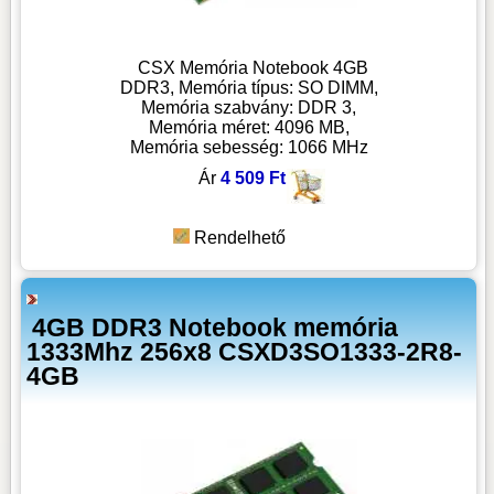
CSX Memória Notebook 4GB
DDR3, Memória típus: SO DIMM,
Memória szabvány: DDR 3,
Memória méret: 4096 MB,
Memória sebesség: 1066 MHz
Ár
4 509 Ft
Rendelhető
4GB DDR3 Notebook memória
1333Mhz 256x8 CSXD3SO1333-2R8-
4GB