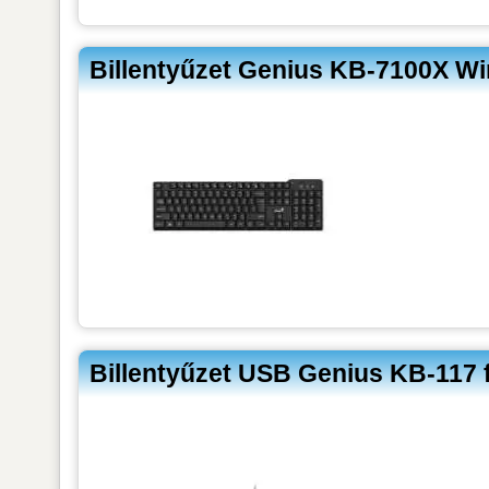
Billentyűzet Genius KB-7100X Wi
Billentyűzet USB Genius KB-117