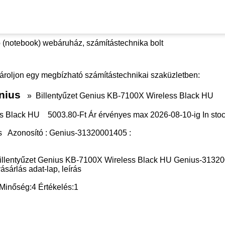
 (notebook) webáruház, számítástechnika bolt
ároljon egy megbízható számítástechnikai szaküzletben:
nius
»
Billentyűzet Genius KB-7100X Wireless Black HU
ss Black HU
5003.80
-Ft Ár érvényes max
2026-08-10-
ig
In sto
s
Azonosító :
Genius-31320001405
:
illentyűzet Genius KB-7100X Wireless Black HU Genius-31320
ásárlás adat-lap, leírás
Minőség:
4
Értékelés:
1