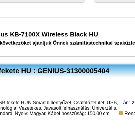
nius KB-7100X Wireless Black HU
következőket ajánljuk Önnek számítástechnikai szaküzl
 fekete HU : GENIUS-31300005404
 fekete HUN Smart billentyűzet, Csatoló felület: USB,
ár : 
ológia: Vezetékes, Javasolt felhasználás: Univerzális,
ndard, Nyelv: Magyar, Kábel hosszúság: 150,00 cm
Rend