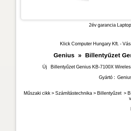
2év garancia
Laptop
Klick Computer Hungary Kft. - Vás
Genius
»
Billentyűzet Ge
Új
Billentyűzet Genius KB-7100X Wirele
Gyártó :
Geniu
Műszaki cikk > Számítástechnika >
Billentyűzet
>
B
v