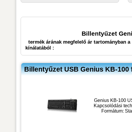
Billentyűzet Ge
termék árának megfelelő ár tartományban a 
kínálatából :
Billentyűzet USB Genius KB-100
Genius KB-100 USB
Kapcsolódási techn
Formátum: Sta