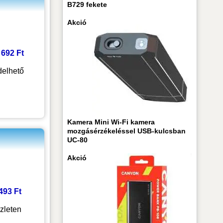
B729 fekete
Akció
2 692 Ft
elhető
Kamera Mini Wi-Fi kamera
mozgásérzékeléssel USB-kulcsban
UC-80
Akció
 493 Ft
zleten