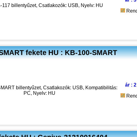
-117 billentyűzet, Csatlakozók: USB, Nyelv: HU
Rend
0 SMART fekete HU : KB-100-SMART
ár : 
ART billentyűzet, Csatlakozók: USB, Kompatibilitás:
PC, Nyelv: HU
Rend