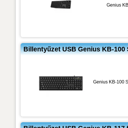
Genius KB
Billentyűzet USB Genius KB-10
Genius KB-100 SM