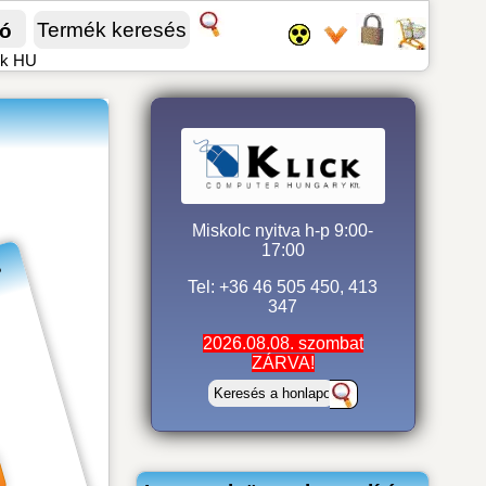
fó
ck HU
Miskolc nyitva h-p 9:00-
17:00
s
Tel: +36 46 505 450, 413
347
2026.08.08. szombat
ZÁRVA!