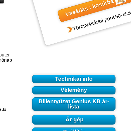
Vásárlás : kosárba
- klic
50
Törzsvásárlói pont
puter
 hónap
Technikai info
Vélemény
Billentyűzet Genius KB ár-
lista
sta
Ár-gép