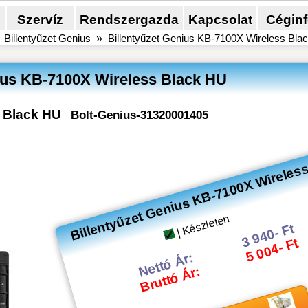
Szervíz
Rendszergazda
Kapcsolat
Cégin
»
Billentyűzet Genius
»
Billentyűzet Genius KB-7100X Wireless Bla
nius KB-7100X Wireless Black HU
s Black HU
Bolt-Genius-31320001405
Billentyűzet Genius KB-7100X Wireles
| Készleten
3 940- Ft
5 004- Ft
Nettó Ár:
Bruttó Ár: