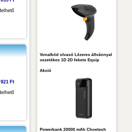
elhető
Vonalkód olvasó Lézeres állvánnyal
vezetékes 1D 2D fekete Equip
Akció
2 921 Ft
elhető
Powerbank 20000 mAh Choetech