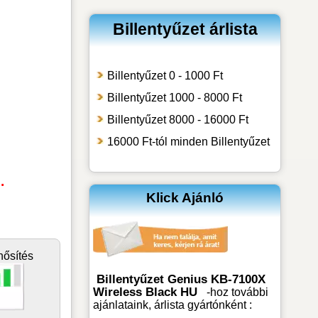
Billentyűzet árlista
Billentyűzet 0 - 1000 Ft
Billentyűzet 1000 - 8000 Ft
Billentyűzet 8000 - 16000 Ft
16000 Ft-tól minden Billentyűzet
.
Klick Ajánló
nősítés
Billentyűzet Genius KB-7100X
Wireless Black HU
-hoz
további
ajánlataink, árlista gyártónként :