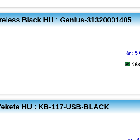
reless Black HU : Genius-31320001405
ár : 5
Kés
 fekete HU : KB-117-USB-BLACK
ár : 