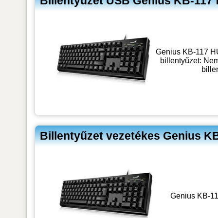
Billentyűzet USB Genius KB-117 
Genius KB-117 HU
billentyűzet: Ne
bill
Billentyűzet vezetékes Genius K
Genius KB-11