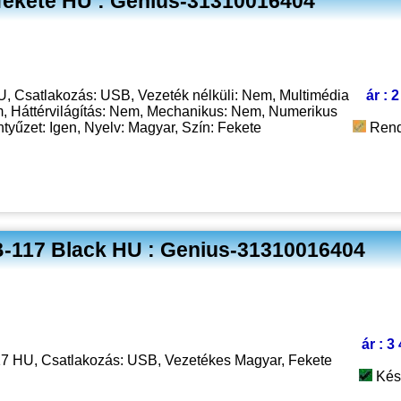
fekete HU : Genius-31310016404
, Csatlakozás: USB, Vezeték nélküli: Nem, Multimédia
ár : 
m, Háttérvilágítás: Nem, Mechanikus: Nem, Numerikus
entyűzet: Igen, Nyelv: Magyar, Szín: Fekete
Rend
B-117 Black HU : Genius-31310016404
ár : 3
7 HU, Csatlakozás: USB, Vezetékes Magyar, Fekete
Kés