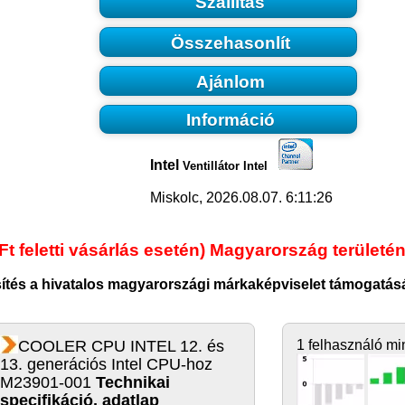
Szállítás
Összehasonlít
Ajánlom
Információ
Intel
Ventillátor Intel
Miskolc, 2026.08.07. 6:11:26
Ft feletti vásárlás esetén) Magyarország területén
sítés a hivatalos magyarországi márkaképviselet támogatásá
COOLER CPU INTEL 12. és
1 felhasználó mi
13. generációs Intel CPU-hoz
M23901-001
Technikai
specifikáció, adatlap