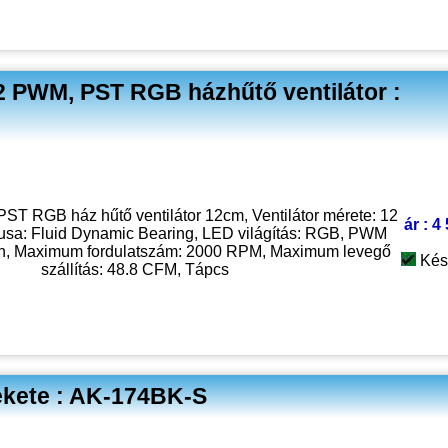
PWM, PST RGB házhűtő ventilátor :
ST RGB ház hűtő ventilátor 12cm, Ventilátor mérete: 12
ár : 4
usa: Fluid Dynamic Bearing, LED világítás: RGB, PWM
en, Maximum fordulatszám: 2000 RPM, Maximum levegő
Kés
szállítás: 48.8 CFM, Tápcs
ekete : AK-174BK-S