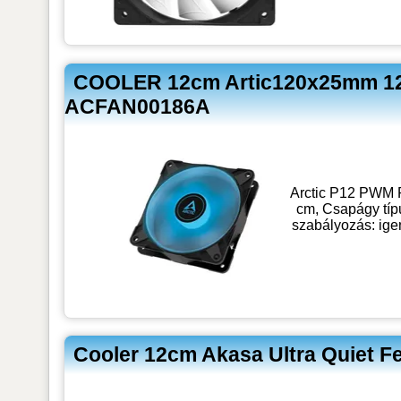
COOLER 12cm Artic120x25mm 12 
ACFAN00186A
Arctic P12 PWM P
cm, Csapágy típ
szabályozás: ig
Cooler 12cm Akasa Ultra Quiet F