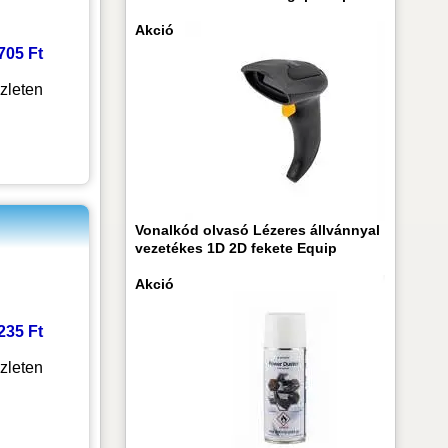
Akció
 705 Ft
zleten
Vonalkód olvasó Lézeres állvánnyal
vezetékes 1D 2D fekete Equip
Akció
 235 Ft
zleten