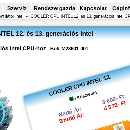
Szervíz
Rendszergazda
Kapcsolat
Cégin
ntillátor Intel
»
COOLER CPU INTEL 12. és 13. generációs Intel C
L 12. és 13. generációs Intel
ós Intel CPU-hoz
Bolt-M23901-001
COOLER CPU INTEL 12.
| Készleten
3 600- Ft
4 572- Ft
Nettó Ár:
Bruttó Ár: