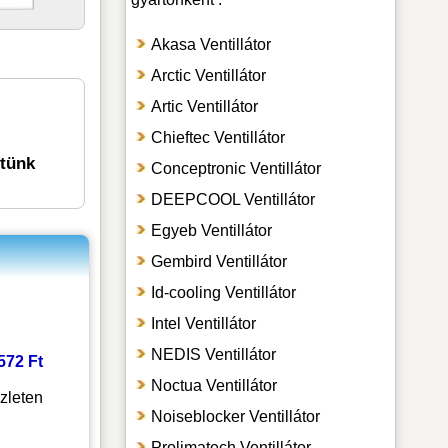
Akasa Ventillátor
Arctic Ventillátor
Artic Ventillátor
Chieftec Ventillátor
etünk
Conceptronic Ventillátor
DEEPCOOL Ventillátor
Egyeb Ventillátor
Gembird Ventillátor
Id-cooling Ventillátor
Intel Ventillátor
NEDIS Ventillátor
 572 Ft
Noctua Ventillátor
zleten
Noiseblocker Ventillátor
Prolimatech Ventillátor