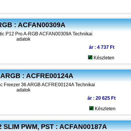
-RGB : ACFAN00309A
ár : 4 737 Ft
Készleten
6 ARGB : ACFRE00124A
ár : 20 625 Ft
Készleten
2 SLIM PWM, PST : ACFAN00187A