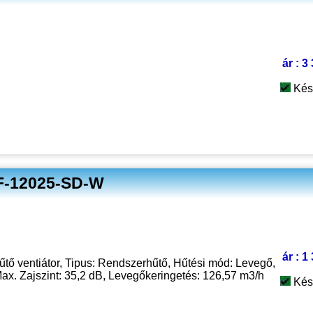
ár : 3
Kés
XF-12025-SD-W
ár : 1
űtő ventiátor, Tipus: Rendszerhűtő, Hűtési mód: Levegő,
Max. Zajszint: 35,2 dB, Levegőkeringetés: 126,57 m3/h
Kés