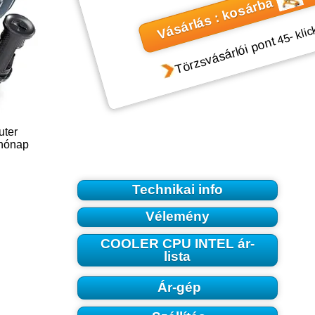
Vásárlás : kosárba
- klic
45
Törzsvásárlói pont
uter
 hónap
Technikai info
Vélemény
COOLER CPU INTEL ár-
lista
Ár-gép