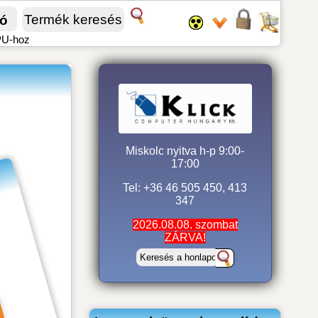
fó
PU-hoz
Miskolc nyitva h-p 9:00-
17:00
Tel: +36 46 505 450, 413
347
2026.08.08. szombat
ZÁRVA!