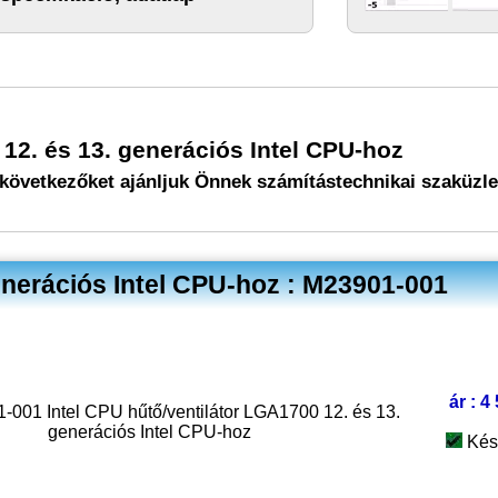
2. és 13. generációs Intel CPU-hoz
következőket ajánljuk Önnek számítástechnikai szaküzl
nerációs Intel CPU-hoz : M23901-001
ár : 4
1-001 Intel CPU hűtő/ventilátor LGA1700 12. és 13.
generációs Intel CPU-hoz
Kés