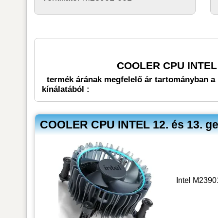
COOLER CPU INTEL 1
termék árának megfelelő ár tartományban a 
kínálatából :
COOLER CPU INTEL 12. és 13. ge
Intel M2390