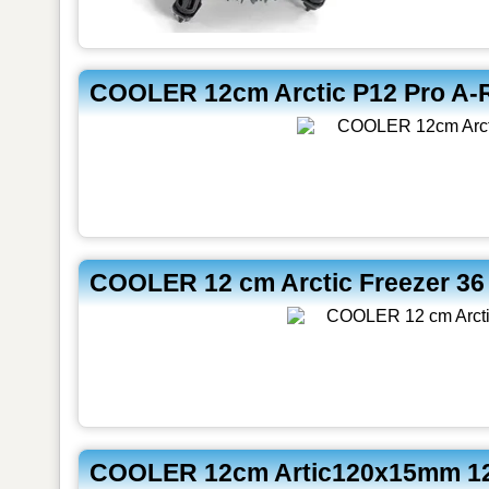
COOLER 12cm Arctic P12 Pro A
COOLER 12 cm Arctic Freezer 3
COOLER 12cm Artic120x15mm 1