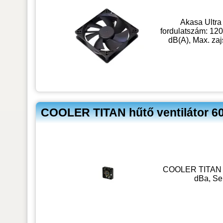
Akasa Ultra 
fordulatszám: 120
dB(A), Max. zaj
COOLER TITAN hűtő ventilátor 
COOLER TITAN hű
dBa, Se