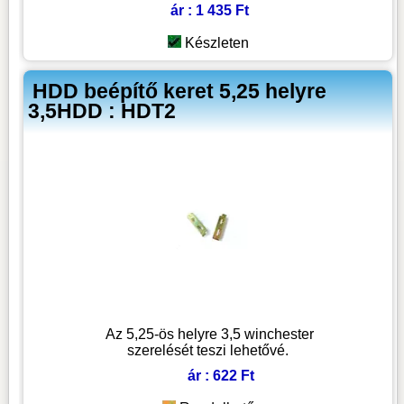
ár : 1 435 Ft
Készleten
HDD beépítő keret 5,25 helyre
3,5HDD : HDT2
Az 5,25-ös helyre 3,5 winchester
szerelését teszi lehetővé.
ár : 622 Ft