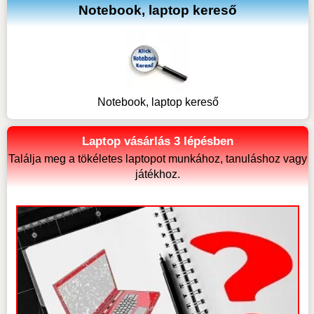
Notebook, laptop kereső
Notebook, laptop kereső
Laptop vásárlás 3 lépésben
Találja meg a tökéletes laptopot munkához, tanuláshoz vagy
játékhoz.