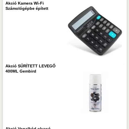
Akció Kamera Wi-Fi
Számológépbe épített
Akció SŰRÍTETT LEVEGŐ
400ML Gembird
Akció Vonalkód olvasó