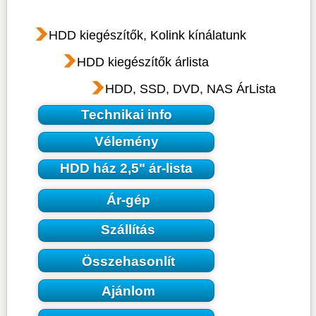
HDD kiegészítők, Kolink kínálatunk
HDD kiegészítők árlista
HDD, SSD, DVD, NAS ÁrLista
Technikai info
Vélemény
HDD ház 2,5" ár-lista
Ár-gép
Szállítás
Összehasonlít
Ajánlom