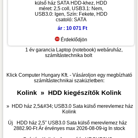
külső ház SATA HDD-khez, HDD
méret: 2,5 coll, USB3.1: Nem,
USB3.0: Igen, Szín: Fekete, HDD
csatoló: SATA
ár : 10 071 Ft
Érdeklődjön
1 év garancia
Laptop (notebook) webáruház,
számítástechnika bolt
Klick Computer Hungary Kft. - Vásároljon egy megbízható
számítástechnikai szaküzletben:
Kolink
»
HDD kiegészítők Kolink
»
HDD ház 2,5&#34; USB3.0 Sata külső merevlemez ház
Kolink
Új
HDD ház 2,5" USB3.0 Sata külső merevlemez ház
2882.90
-Ft Ár érvényes max
2026-08-09-
ig
In stock