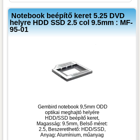
Notebook beépítő keret 5.25 DVD
helyre HDD SSD 2.5 col 9.5mm : MF-
95-01
Gembird notebook 9,5mm ODD
optikai meghajtó helyére
HDD/SSD beépítő keret,
Magasság: 9.5mm, Belső méret:
2.5, Beszeretlhető: HDD/SSD,
Anyag: Alumínium, műanyag