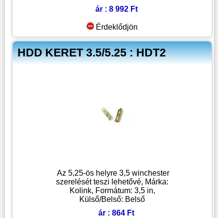
ár : 8 992 Ft
Érdeklődjön
HDD KERET 3.5/5.25 : HDT2
Az 5,25-ös helyre 3,5 winchester
szerelését teszi lehetővé, Márka:
Kolink, Formátum: 3,5 in,
Külső/Belső: Belső
ár : 864 Ft