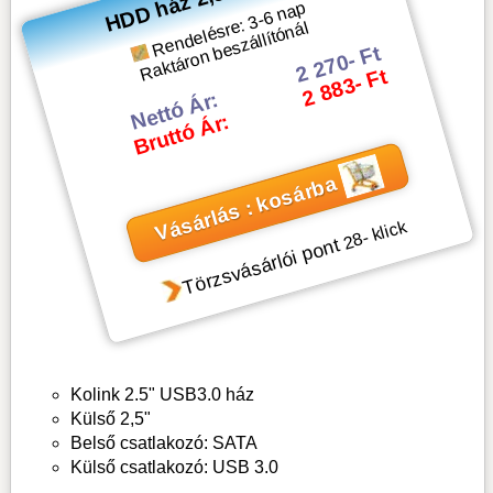
Rendelésre: 3-6 nap
Raktáron beszállítónál
2 270- Ft
2 883- Ft
Nettó Ár:
Bruttó Ár:
Vásárlás : kosárba
- klick
28
Törzsvásárlói pont
Kolink 2.5" USB3.0 ház
Külső 2,5"
Belső csatlakozó: SATA
Külső csatlakozó: USB 3.0