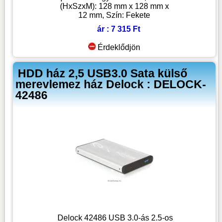
(HxSzxM): 128 mm x 128 mm x
12 mm, Szín: Fekete
ár : 7 315 Ft
Érdeklődjön
HDD ház 2,5 USB3.0 Sata külső
merevlemez ház Delock : DELOCK-
42486
Delock 42486 USB 3.0-ás 2.5-os