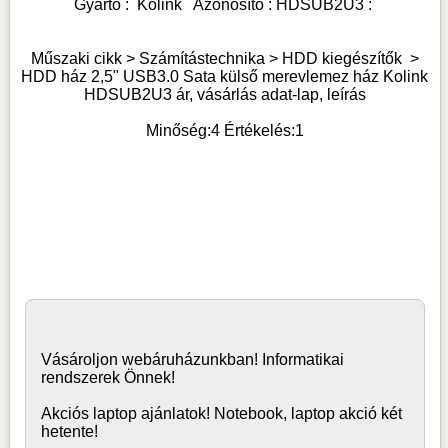
Gyártó :
Kolink
Azonosító :
HDSUB2U3
:
Műszaki cikk > Számítástechnika >
HDD kiegészítők
>
HDD ház 2,5" USB3.0 Sata külső merevlemez ház Kolink
HDSUB2U3 ár, vásárlás adat-lap, leírás
Minőség:
4
Értékelés:
1
Vásároljon
webáruház
unkban! Informatikai
rendszerek Önnek!
Akciós laptop ajánlatok! Notebook, laptop akció két
hetente!