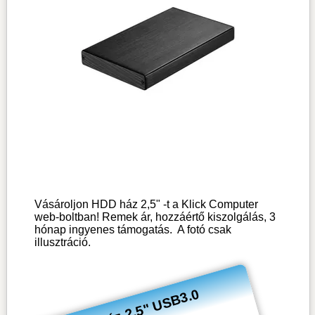
Vásároljon HDD ház 2,5" -t a Klick Computer
web-boltban! Remek ár, hozzáértő kiszolgálás, 3
hónap ingyenes támogatás.
A fotó csak
illusztráció.
HDD ház 2,5" USB3.0