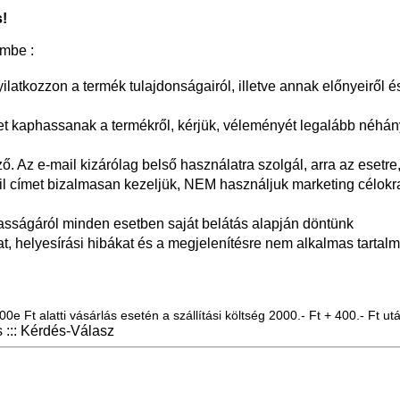
!
embe :
yilatkozzon a termék tulajdonságairól, illetve annak előnyeiről é
 kaphassanak a termékről, kérjük, véleményét legalább néhán
 Az e-mail kizárólag belső használatra szolgál, arra az esetre,
il címet bizalmasan kezeljük, NEM használjuk marketing célokr
asságáról minden esetben saját belátás alapján döntünk
at, helyesírási hibákat és a megjelenítésre nem alkalmas tartalm
0e Ft alatti vásárlás esetén a szállítási költség 2000.- Ft + 400.- Ft utá
::: Kérdés-Válasz