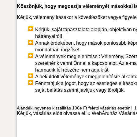
Köszönjük, hogy megosztja véleményét másokkal is
Kérjük, vélemény írásakor a következőket vegye figyel
Kérjük, saját tapasztalata alapján, objektívan n
hátrányairól!
Annak érdekében, hogy mások pontosabb képet
mondatban rögzítse!
A vélemények megjelenítése : Vélemény, Szerző.
szeretnénk venni Önnel a kapcsolatot. Az e-ma
harmadik fél részére nem adjuk át.
A beküldött vélemények megjelenítésre alkalm
Fenntartjuk a jogot, hogy az esetleges elírások
saját belátás szerint javítjuk vagy töröljük.
Ajándék ingyenes kiszállítás 100e Ft feletti vásárlás esetén! 10
Kérjük, vásárlás előtt olvassa el! »
WebÁruház Vásárlás 