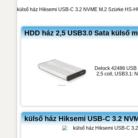
külső ház Hiksemi USB-C 3.2 NVME M.2 Szürke HS-H
HDD ház 2,5 USB3.0 Sata külső 
Delock 42486 USB 
2,5 coll, USB3.1: 
külső ház Hiksemi USB-C 3.2 N