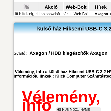
Akció
Web-Bolt
Hírek
Itt Klick-elget
Laptop webáruház
»
Web-Bolt
»
Axagon
külső ház Hiksemi USB-C 3.
Axagon
/
HDD kiegészítők Axagon
Gyártó :
Vélemény, info a külső ház Hiksemi USB-C 3.2
információk, linkek : Klick Computer Számításte
Vélemény,
>
info