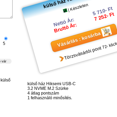
| Készleten
5 710- Ft
7 252- Ft
Nettó Ár:
Bruttó Ár:
Vásárlás : kosárba
5
- klic
72
Törzsvásárlói pont
külső
külső ház Hiksemi USB-C
3.2 NVME M.2 Szürke
4
átlag pontszám
1
felhasználó minősítés.