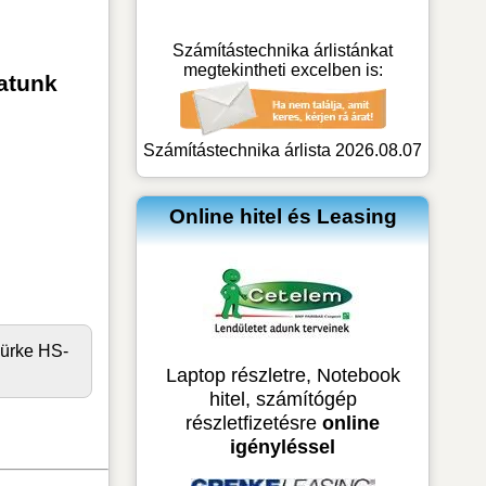
Számítástechnika árlistánkat
megtekintheti excelben is:
atunk
Számítástechnika árlista 2026.08.07
Online hitel és Leasing
ürke HS-
Laptop részletre, Notebook
hitel, számítógép
részletfizetésre
online
igényléssel