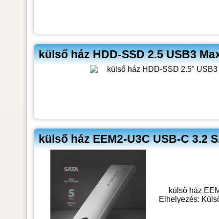
külső ház HDD-SSD 2.5 USB3 Max
külső ház EEM2-U3C USB-C 3.2 S
külső ház EE
Elhelyezés: Küls