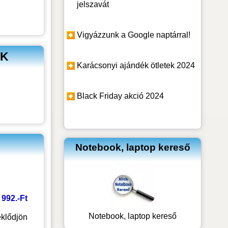
jelszavát
Vigyázzunk a Google naptárral!
BK
Karácsonyi ajándék ötletek 2024
Black Friday akció 2024
Notebook, laptop kereső
8 992.-Ft
Notebook, laptop kereső
klődjön