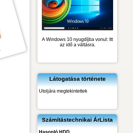
A Windows 10 nyugdíjba vonul: Itt
az idő a váltásra.
k
Látogatása története
Utoljára megtekintettek
Számítástechnikai ÁrLista
Hasonló
HDD