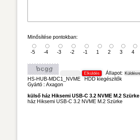
Minősítése pontokban:
-5
-4
-3
-2
-1
1
2
3
4
Állapot:
HS-HUB-MDC1_NVME
HDD kiegészítők
Gyártó :
Axagon
külső ház Hiksemi USB-C 3.2 NVME M.2 Szürke
ház Hiksemi USB-C 3.2 NVME M.2 Szürke