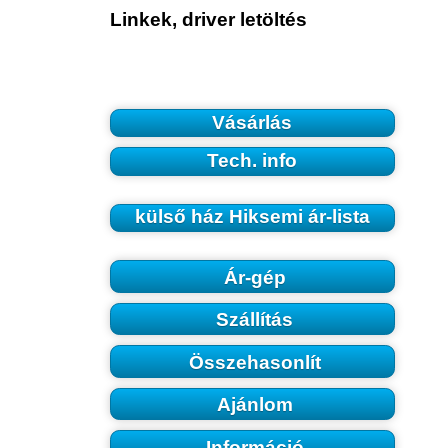
Linkek, driver letöltés
Vásárlás
Tech. info
külső ház Hiksemi ár-lista
Ár-gép
Szállítás
Összehasonlít
Ajánlom
Információ