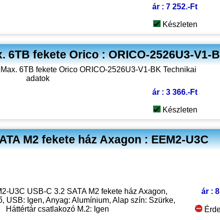
ár : 7 252.-Ft
Készleten
. 6TB fekete Orico : ORICO-2526U3-V1-
ár : 3 366.-Ft
Készleten
ATA M2 fekete ház Axagon : EEM2-U3C
ár : 
M2-U3C USB-C 3.2 SATA M2 fekete ház Axagon,
ő, USB: Igen, Anyag: Alumínium, Alap szín: Szürke,
Háttértár csatlakozó M.2: Igen
Érde