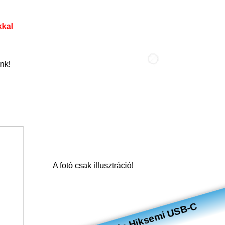
kkal
nk!
A fotó csak illusztráció!
külső ház Hiksemi USB-C