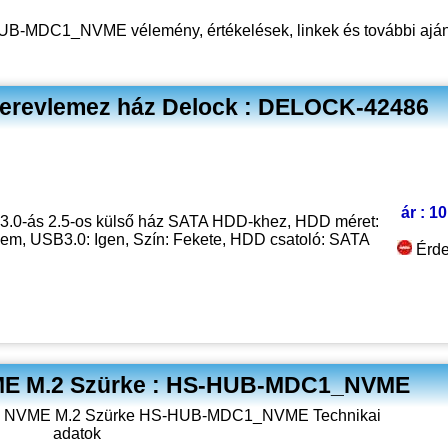
UB-MDC1_NVME vélemény, értékelések, linkek
és további aján
merevlemez ház Delock : DELOCK-42486
ár : 1
3.0-ás 2.5-os külső ház SATA HDD-khez, HDD méret:
Nem, USB3.0: Igen, Szín: Fekete, HDD csatoló: SATA
Érde
VME M.2 Szürke : HS-HUB-MDC1_NVME