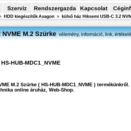
Szervíz
Rendszergazda
Kapcsolat
Cégin
»
HDD kiegészítők Axagon
»
külső ház Hiksemi USB-C 3.2 NV
2 NVME M.2 Szürke
vélemény, információ, link, értékel
HS-HUB-MDC1_NVME
 NVME M.2 Szürke ( HS-HUB-MDC1_NVME ) termékünkről. 
chnika online áruház, Web-Shop.