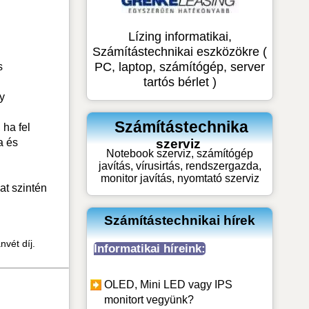
Lízing informatikai,
Számítástechnikai eszközökre (
PC, laptop, számítógép, server
s
tartós bérlet )
y
Számítástechnika
 ha fel
szerviz
a és
Notebook szerviz, számítógép
javítás, vírusirtás, rendszergazda,
monitor javítás, nyomtató szerviz
at szintén
Számítástechnikai hírek
nvét díj.
Informatikai híreink:
OLED, Mini LED vagy IPS
monitort vegyünk?