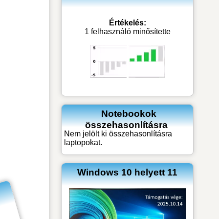
Értékelés:
1 felhasználó minősítette
Notebookok
összehasonlításra
Nem jelölt ki összehasonlításra
laptopokat.
Windows 10 helyett 11