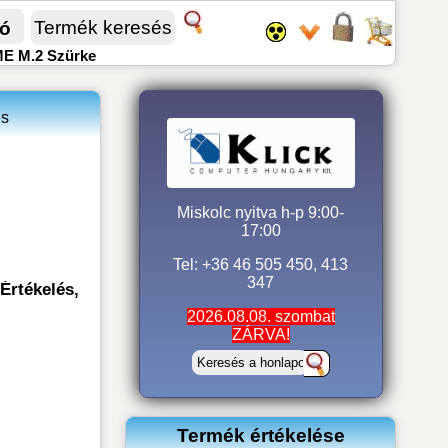
fó
ME M.2 Szürke
és
Miskolc nyitva h-p 9:00-
17:00
Tel: +36 46 505 450, 413
347
Értékelés,
2026.08.08. szombat
ZÁRVA!
Termék értékelése