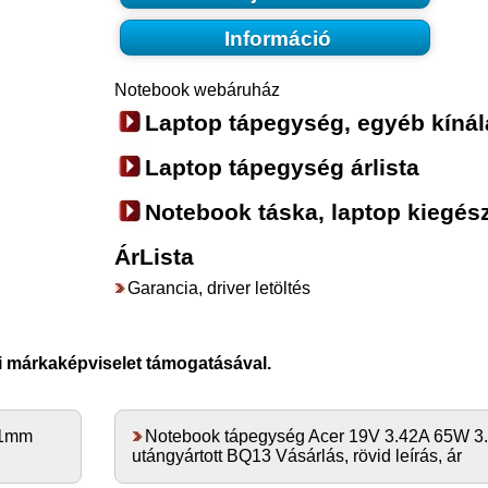
Információ
Notebook webáruház
Laptop tápegység, egyéb kínál
Laptop tápegység árlista
Notebook táska, laptop kiegész
ÁrLista
Garancia, driver letöltés
i márkaképviselet támogatásával.
.1mm
Notebook tápegység Acer 19V 3.42A 65W 
utángyártott BQ13 Vásárlás, rövid leírás, ár