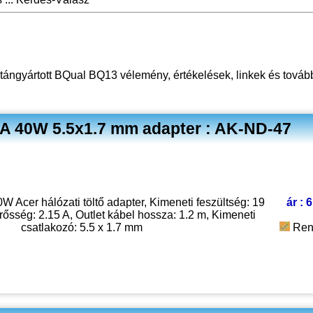
ngyártott BQual BQ13 vélemény, értékelések, linkek
és tovább
A 40W 5.5x1.7 mm adapter : AK-ND-47
Acer hálózati töltő adapter, Kimeneti feszültség: 19
ár : 
ősség: 2.15 A, Outlet kábel hossza: 1.2 m, Kimeneti
csatlakozó: 5.5 x 1.7 mm
Ren