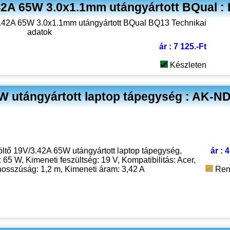
42A 65W 3.0x1.1mm utángyártott BQual :
ár : 7 125.-Ft
Készleten
W utángyártott laptop tápegység : AK-N
öltő 19V/3.42A 65W utángyártott laptop tápegység,
ár : 
 65 W, Kimeneti feszültség: 19 V, Kompatibilitás: Acer,
osszúság: 1,2 m, Kimeneti áram: 3,42 A
Ren