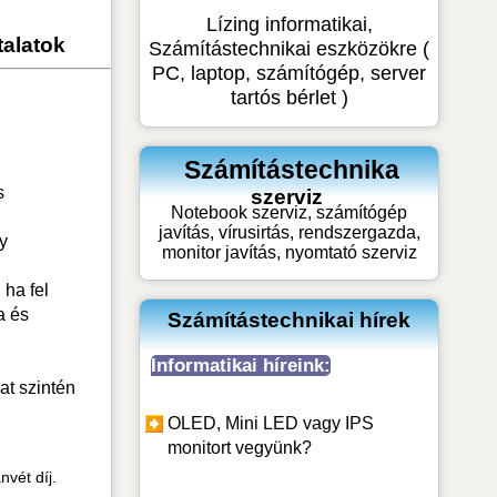
Lízing informatikai,
talatok
Számítástechnikai eszközökre (
PC, laptop, számítógép, server
tartós bérlet )
Számítástechnika
s
szerviz
Notebook szerviz, számítógép
javítás, vírusirtás, rendszergazda,
y
monitor javítás, nyomtató szerviz
 ha fel
a és
Számítástechnikai hírek
Informatikai híreink:
at szintén
OLED, Mini LED vagy IPS
monitort vegyünk?
nvét díj.