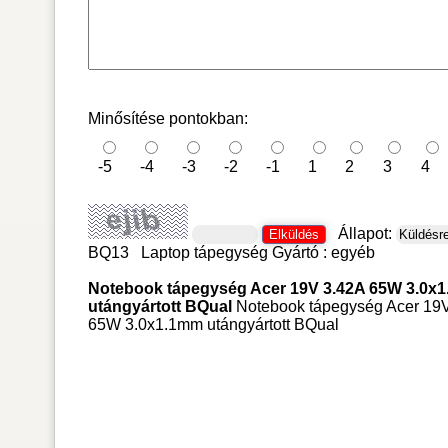
Minősítése pontokban:
-5
-4
-3
-2
-1
1
2
3
4
Állapot:
BQ13
Laptop tápegység
Gyártó :
egyéb
Notebook tápegység Acer 19V 3.42A 65W 3.0x
utángyártott BQual
Notebook tápegység Acer 19
65W 3.0x1.1mm utángyártott BQual