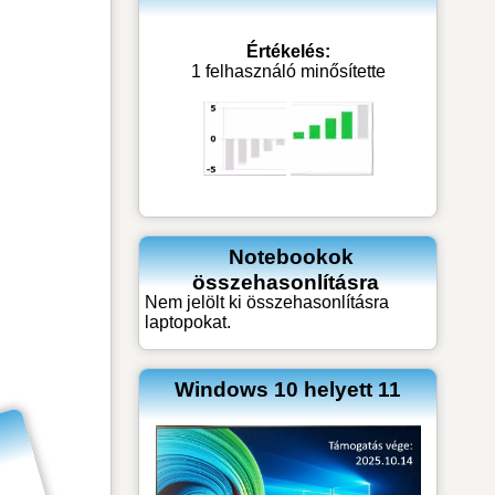
Értékelés:
1 felhasználó minősítette
Notebookok
összehasonlításra
Nem jelölt ki összehasonlításra
laptopokat.
Windows 10 helyett 11