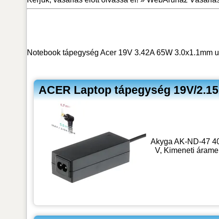
Notebook tápegység Acer 19V 3.42A 65W 3.0x1.1mm utá
ACER Laptop tápegység 19V/2.15
Akyga AK-ND-47 40W 
V, Kimeneti áramer