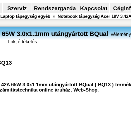
Szervíz
Rendszergazda
Kapcsolat
Cégin
»
Laptop tápegység egyéb
»
Notebook tápegység Acer 19V 3.42A
 65W 3.0x1.1mm utángyártott BQual
vélemény,
link, értékelés
BQ13
.42A 65W 3.0x1.1mm utángyártott BQual ( BQ13 ) termék
 Számítástechnika online áruház, Web-Shop.