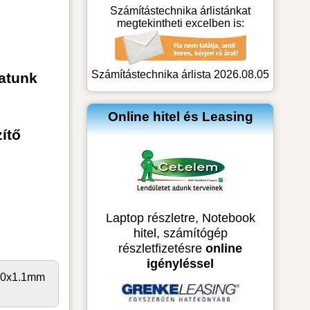
Számítástechnika árlistánkat
megtekintheti excelben is:
Számítástechnika árlista 2026.08.05
atunk
Online hitel és Leasing
ítő
Laptop részletre, Notebook
hitel, számítógép
részletfizetésre
online
igényléssel
3.0x1.1mm