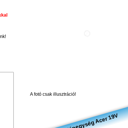
kkal
nk!
A fotó csak illusztráció!
Notebook tápegység Acer 19V