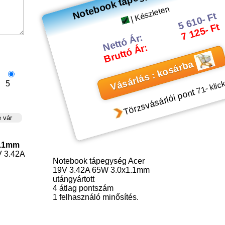
| Készleten
5 610- Ft
7 125- Ft
Nettó Ár:
Bruttó Ár:
Vásárlás : kosárba
5
- klic
71
Törzsvásárlói pont
1.1mm
V 3.42A
Notebook tápegység Acer
19V 3.42A 65W 3.0x1.1mm
utángyártott
4
átlag pontszám
1
felhasználó minősítés.