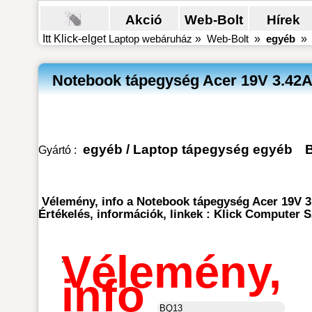
Akció
Web-Bolt
Hírek
Itt Klick-elget
Laptop webáruház
»
Web-Bolt
»
egyéb
Notebook tápegység Acer 19V 3.42A
egyéb
/
Laptop tápegység egyéb
Gyártó :
Vélemény, info a Notebook tápegység Acer 19V 3
Értékelés, információk, linkek : Klick Computer
Vélemény,
>
info