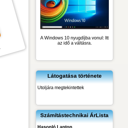
A Windows 10 nyugdíjba vonul: Itt
az idő a váltásra.
k
Látogatása története
Utoljára megtekintettek
Számítástechnikai ÁrLista
Hasonló
Laptop