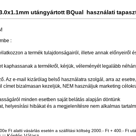
3.0x1.1mm utángyártott BQual
használati tapasz
!
embe :
yilatkozzon a termék tulajdonságairól, illetve annak előnyeiről é
 kaphassanak a termékről, kérjük, véleményét legalább néhán
 Az e-mail kizárólag belső használatra szolgál, arra az esetre,
il címet bizalmasan kezeljük, NEM használjuk marketing célokr
asságáról minden esetben saját belátás alapján döntünk
at, helyesírási hibákat és a megjelenítésre nem alkalmas tartalm
0e Ft alatti vásárlás esetén a szállítási költség 2000.- Ft + 400.- Ft utá
::: Kérdés-Válasz