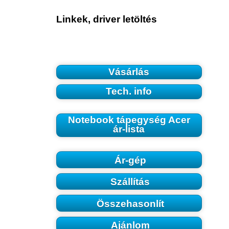
Linkek, driver letöltés
Vásárlás
Tech. info
Notebook tápegység Acer
ár-lista
Ár-gép
Szállítás
Összehasonlít
Ajánlom