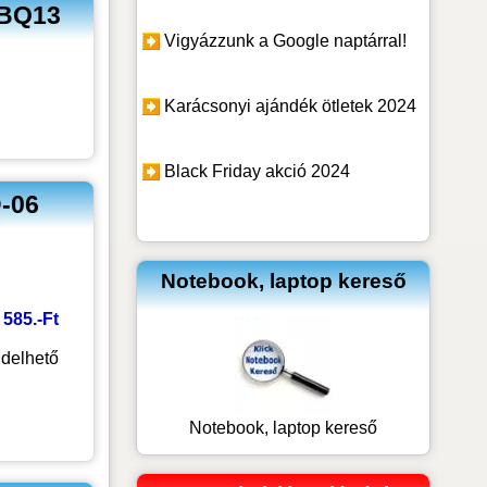
 BQ13
Vigyázzunk a Google naptárral!
Karácsonyi ajándék ötletek 2024
Black Friday akció 2024
D-06
Notebook, laptop kereső
4 585.-Ft
delhető
Notebook, laptop kereső