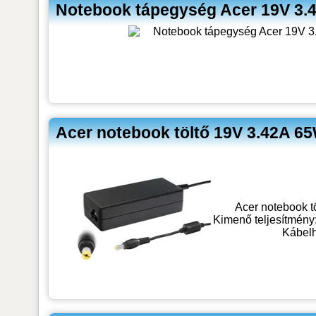
Notebook tápegység Acer 19V 3.
Acer notebook töltő 19V 3.42A 65
Acer notebook t
Kimenő teljesítmény:
Kábelh