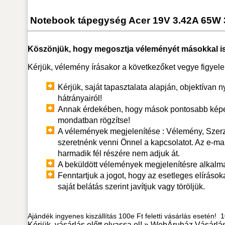
Notebook tápegység Acer 19V 3.42A 65W 
Köszönjük, hogy megosztja véleményét másokkal is
Kérjük, vélemény írásakor a következőket vegye figyel
Kérjük, saját tapasztalata alapján, objektívan n
hátrányairól!
Annak érdekében, hogy mások pontosabb képet
mondatban rögzítse!
A vélemények megjelenítése : Vélemény, Szerző.
szeretnénk venni Önnel a kapcsolatot. Az e-ma
harmadik fél részére nem adjuk át.
A beküldött vélemények megjelenítésre alkalm
Fenntartjuk a jogot, hogy az esetleges elírások
saját belátás szerint javítjuk vagy töröljük.
Ajándék ingyenes kiszállítás 100e Ft feletti vásárlás esetén! 10
Kérjük, vásárlás előtt olvassa el! »
WebÁruház Vásárlás 