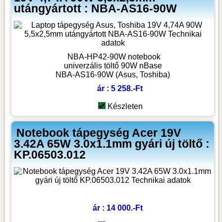
utángyártott : NBA-AS16-90W
NBA-HP42-90W notebook
univerzális töltő 90W nBase
NBA-AS16-90W (Asus, Toshiba)
ár : 5 258.-Ft
Készleten
Notebook tápegység Acer 19V
3.42A 65W 3.0x1.1mm gyári új töltő :
KP.06503.012
ár : 14 000.-Ft