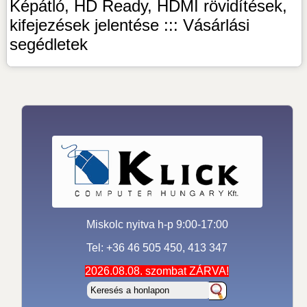
Képátló, HD Ready, HDMI rövidítések,
kifejezések jelentése ::: Vásárlási
segédletek
Miskolc nyitva h-p 9:00-17:00
Tel: +36 46 505 450, 413 347
2026.08.08. szombat ZÁRVA!