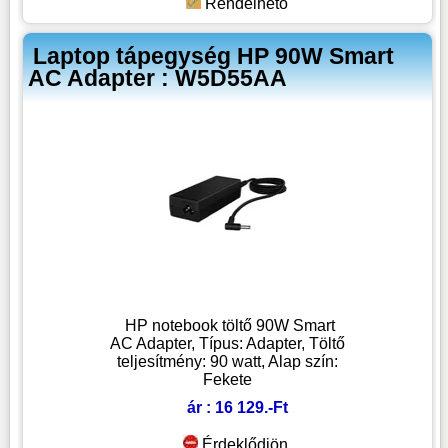
Rendelhető
Laptop tápegység HP 90W Smart
AC Adapter : W5D55AA
HP notebook töltő 90W Smart
AC Adapter, Típus: Adapter, Töltő
teljesítmény: 90 watt, Alap szín:
Fekete
ár : 16 129.-Ft
Érdeklődjön