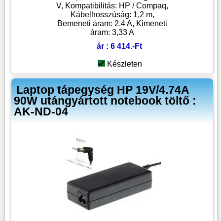
V, Kompatibilitás: HP / Compaq,
Kábelhosszúság: 1,2 m,
Bemeneti áram: 2.4 A, Kimeneti
áram: 3,33 A
ár : 6 414.-Ft
Készleten
Laptop tápegység HP 19V/4.74A
90W utángyártott notebook töltő :
AK-ND-04