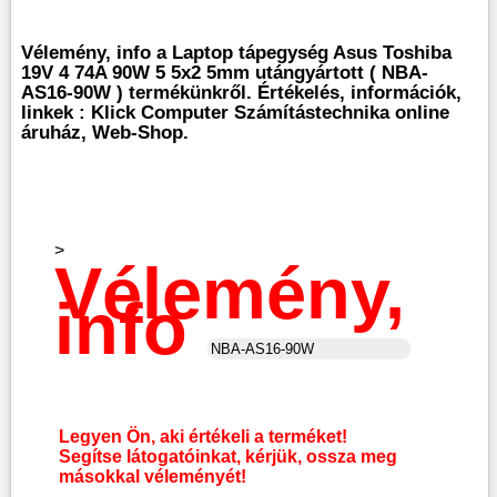
Vélemény, info a Laptop tápegység Asus Toshiba
19V 4 74A 90W 5 5x2 5mm utángyártott ( NBA-
AS16-90W ) termékünkről. Értékelés, információk,
linkek : Klick Computer Számítástechnika online
áruház, Web-Shop.
>
Vélemény,
info
Legyen Ön, aki értékeli a terméket!
Segítse látogatóinkat, kérjük, ossza meg
másokkal véleményét!