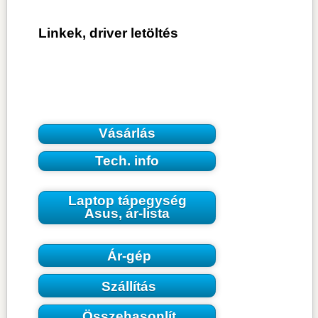
Linkek, driver letöltés
Vásárlás
Tech. info
Laptop tápegység
Asus, ár-lista
Ár-gép
Szállítás
Összehasonlít