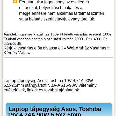
Fenntartjuk a jogot, hogy az esetleges
elírásokat, helyesírási hibákat és a
megjelenítésre nem alkalmas tartalmat szintén
saját belátás szerint javítjuk vagy töröljük.
Ajándék ingyenes kiszállítás 100e Ft feletti vásárlás esetén! 100e
Ft alatti vásárlás esetén a szállítási költség 2000.- Ft + 400.- Ft
utánvét díj.
Kérjük, vásárlás előtt olvassa el! »
WebÁruház Vásárlás :::
Kérdés-Válasz
Laptop tápegység Asus, Toshiba 19V 4,74A 90W
5,5x2,5mm utángyártott NBA-AS16-90W vélemény,
értékelések, linkek
és további ajánlataink
Laptop tápegység Asus, Toshiba
19V 4,74A 90W 5,5x2,5mm