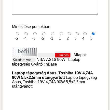
Minősítése pontokban:
-5
-4
-3
-2
-1
1
2
3
4
5
Állapot:
NBA-AS16-90W
Laptop
tápegység
Gyártó :
nBase
Laptop tápegység Asus, Toshiba 19V 4,74A
90W 5,5x2,5mm utángyártott
Laptop tápegység
Asus, Toshiba 19V 4,74A 90W 5,5x2,5mm
utángyártott