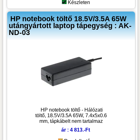
Készleten
HP notebook töltő 18.5V/3.5A 65W
utángyártott laptop tápegység : AK-
ND-03
HP notebook töltő - Hálózati
töltő, 18.5V/3.5A 65W, 7.4x5x0.6
mm, tápkábelt nem tartalmaz
ár : 4 813.-Ft