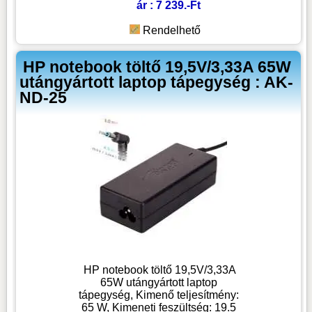
ár : 7 239.-Ft
Rendelhető
HP notebook töltő 19,5V/3,33A 65W
utángyártott laptop tápegység : AK-
ND-25
HP notebook töltő 19,5V/3,33A
65W utángyártott laptop
tápegység, Kimenő teljesítmény:
65 W, Kimeneti feszültség: 19.5