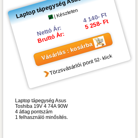
Laptop tápegység Asus Toshiba
| Készleten
4 140- Ft
5 258- Ft
Nettó Ár:
Bruttó Ár:
Vásárlás : kosárba
- klick
52
Törzsvásárlói pont
Laptop tápegység Asus
Toshiba 19V 4 74A 90W
4
átlag pontszám
1
felhasználó minősítés.