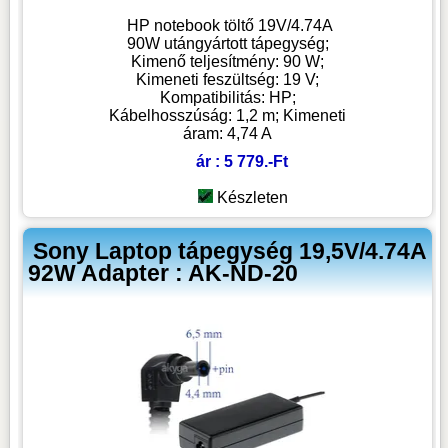
HP notebook töltő 19V/4.74A
90W utángyártott tápegység;
Kimenő teljesítmény: 90 W;
Kimeneti feszültség: 19 V;
Kompatibilitás: HP;
Kábelhosszúság: 1,2 m; Kimeneti
áram: 4,74 A
ár : 5 779.-Ft
Készleten
Sony Laptop tápegység 19,5V/4.74A
92W Adapter : AK-ND-20