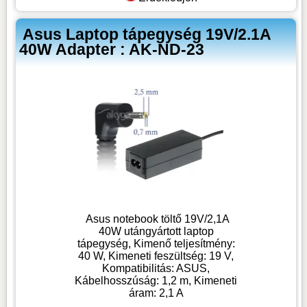
Asus Laptop tápegység 19V/2.1A
40W Adapter : AK-ND-23
Asus notebook töltő 19V/2,1A
40W utángyártott laptop
tápegység, Kimenő teljesítmény:
40 W, Kimeneti feszültség: 19 V,
Kompatibilitás: ASUS,
Kábelhosszúság: 1,2 m, Kimeneti
áram: 2,1 A