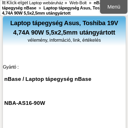
Itt Klick-elget
Laptop webáruház
»
Web-Bolt
»
nBase
»
Laptop
Menü
tápegység nBase
»
Laptop tápegység Asus, Toshiba 19V
4,74A 90W 5,5x2,5mm utángyártott
Laptop tápegység Asus, Toshiba 19V
4,74A 90W 5,5x2,5mm utángyártott
vélemény, információ, link, értékelés
Gyártó :
nBase
/
Laptop tápegység nBase
NBA-AS16-90W