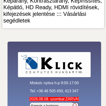
Képarány, Kontrasztarány, Képfrissítés,
Képátló, HD Ready, HDMI rövidítések,
kifejezések jelentése ::: Vásárlási
segédletek
Miskolc nyitva h-p 9:00-17:00
Tel: +36 46 505 450, 413 347
2026.08.08. szombat ZÁRVA!