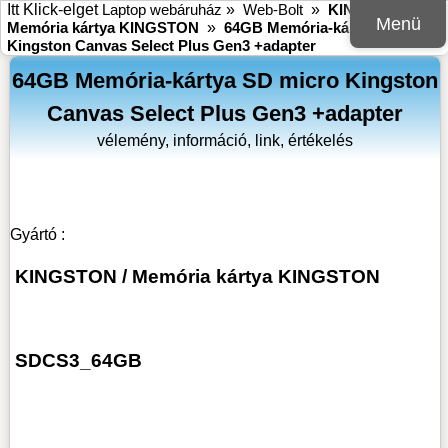
Itt Klick-elget
Laptop webáruház
»
Web-Bolt
»
KINGSTON
»
Menü
Memória kártya KINGSTON
»
64GB Memória-kártya SD micro
Kingston Canvas Select Plus Gen3 +adapter
64GB Memória-kártya SD micro Kingston
Canvas Select Plus Gen3 +adapter
vélemény, információ, link, értékelés
Gyártó :
KINGSTON
/
Memória kártya KINGSTON
SDCS3_64GB