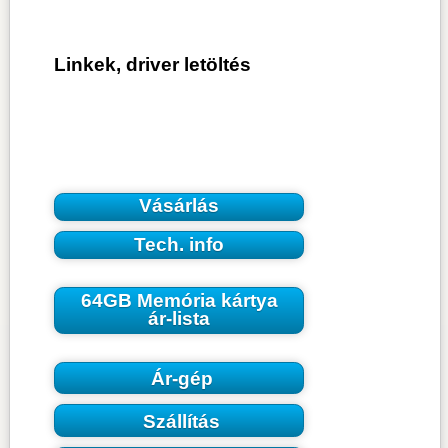
Linkek, driver letöltés
Vásárlás
Tech. info
64GB Memória kártya
ár-lista
Ár-gép
Szállítás