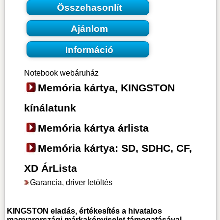
Összehasonlít
Ajánlom
Információ
Notebook webáruház
Memória kártya, KINGSTON
kínálatunk
Memória kártya árlista
Memória kártya: SD, SDHC, CF,
XD ÁrLista
Garancia, driver letöltés
KINGSTON
eladás, értékesítés a hivatalos
magyarországi márkaképviselet támogatásával.