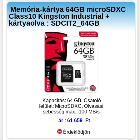
Memória-kártya 64GB microSDXC
Class10 Kingston Industrial +
kártyaolva : SDCIT2_64GB
Kapacitás: 64 GB, Csatoló
felület: MicroSDXC, Olvasási
sebesség max.: 100 MB/s
ár : 61 659.-Ft
Érdeklődjön