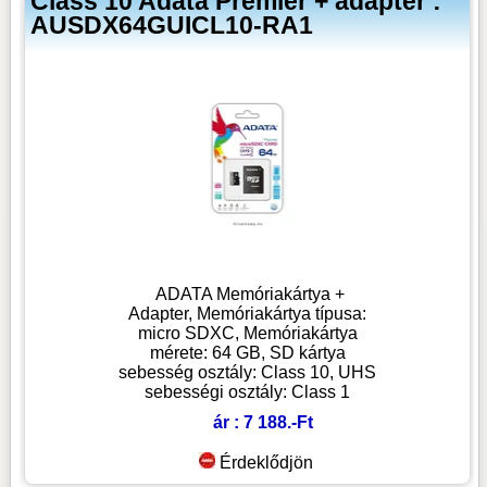
Class 10 Adata Premier + adapter :
AUSDX64GUICL10-RA1
ADATA Memóriakártya +
Adapter, Memóriakártya típusa:
micro SDXC, Memóriakártya
mérete: 64 GB, SD kártya
sebesség osztály: Class 10, UHS
sebességi osztály: Class 1
ár : 7 188.-Ft
Érdeklődjön