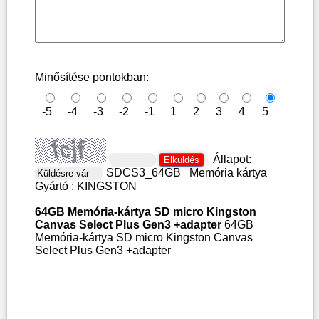
Minősítése pontokban:
-5
-4
-3
-2
-1
1
2
3
4
5
Állapot:
SDCS3_64GB
Memória kártya
Gyártó :
KINGSTON
64GB Memória-kártya SD micro Kingston
Canvas Select Plus Gen3 +adapter
64GB
Memória-kártya SD micro Kingston Canvas
Select Plus Gen3 +adapter