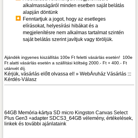
alkalmasságáról minden esetben saját belátás
alapján döntünk
Fenntartjuk a jogot, hogy az esetleges
elírásokat, helyesírási hibákat és a
megjelenítésre nem alkalmas tartalmat szintén
saját belátás szerint javítjuk vagy töröljük.
Ajándék ingyenes kiszállítás 100e Ft feletti vásárlás esetén! 100e
Ft alatti vásárlás esetén a szállítási költség 2000.- Ft + 400.- Ft
utánvét díj.
Kérjük, vásárlás előtt olvassa el! »
WebÁruház Vásárlás :::
Kérdés-Válasz
64GB Memória-kártya SD micro Kingston Canvas Select
Plus Gen3 +adapter SDCS3_64GB vélemény, értékelések,
linkek
és további ajánlataink