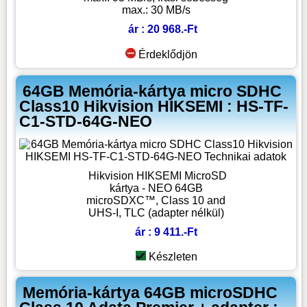
max.: 30 MB/s
ár : 20 968.-Ft
Érdeklődjön
64GB Memória-kártya micro SDHC
Class10 Hikvision HIKSEMI : HS-TF-
C1-STD-64G-NEO
Hikvision HIKSEMI MicroSD
kártya - NEO 64GB
microSDXC™, Class 10 and
UHS-I, TLC (adapter nélkül)
ár : 9 411.-Ft
Készleten
Memória-kártya 64GB microSDHC