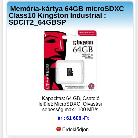
Memória-kártya 64GB microSDXC
Class10 Kingston Industrial :
SDCIT2_64GBSP
Kapacitás: 64 GB, Csatoló
felület: MicroSDXC, Olvasási
sebesség max.: 100 MB/s
ár : 61 608.-Ft
Érdeklődjön