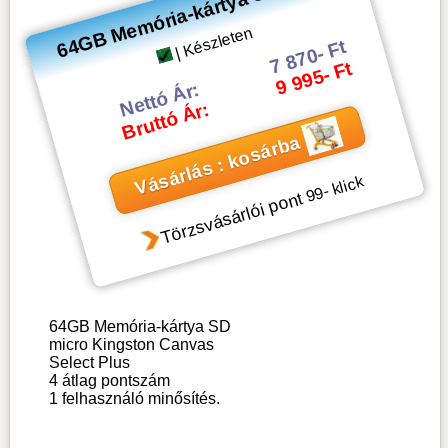
64GB Memória-kártya SD micro
| Készleten
7 870- Ft
9 995- Ft
Nettó Ár:
Bruttó Ár:
Vásárlás : kosárba
- klick
99
Törzsvásárlói pont
64GB Memória-kártya SD
micro Kingston Canvas
Select Plus
4
átlag pontszám
1
felhasználó minősítés.