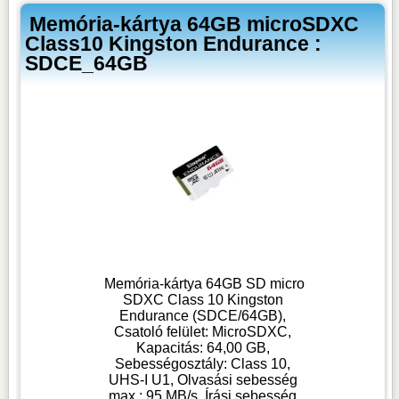
Memória-kártya 64GB microSDXC
Class10 Kingston Endurance :
SDCE_64GB
Memória-kártya 64GB SD micro
SDXC Class 10 Kingston
Endurance (SDCE/64GB),
Csatoló felület: MicroSDXC,
Kapacitás: 64,00 GB,
Sebességosztály: Class 10,
UHS-I U1, Olvasási sebesség
max.: 95 MB/s, Írási sebesség