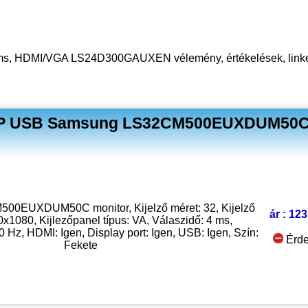
ms, HDMI/VGA LS24D300GAUXEN vélemény, értékelések, link
 DP USB Samsung LS32CM500EUXDUM50C
0EUXDUM50C monitor, Kijelző méret: 32, Kijelző
ár : 123
0x1080, Kijlezőpanel típus: VA, Válaszidő: 4 ms,
0 Hz, HDMI: Igen, Display port: Igen, USB: Igen, Szín:
Érde
Fekete