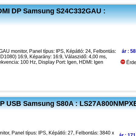
HDMI DP Samsung S24C332GAU :
ár : 5
 monitor, Panel típus: IPS, Képátló: 24, Felbontás:
D1080) 16:9, Képarány: 16:9, Válaszidő: 4,00 ms,
rekvencia: 100 Hz, Display Port: Igen, HDMI: Igen
Érde
I DP USB Samsung S80A : LS27A800NMPX
or, Panel típus: IPS, Képátló: 27, Felbontás: 3840 x
ár : 171