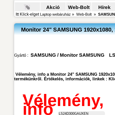
Akció
Web-Bolt
Hírek
Itt Klick-elget
Laptop webáruház
»
Web-Bolt
»
SAMSU
Monitor 24" SAMSUNG 1920x1080, 
SAMSUNG
/
Monitor SAMSUNG
L
Gyártó :
Vélemény, info a Monitor 24" SAMSUNG 1920x1
termékünkről. Értékelés, információk, linkek : 
Vélemény,
>
info