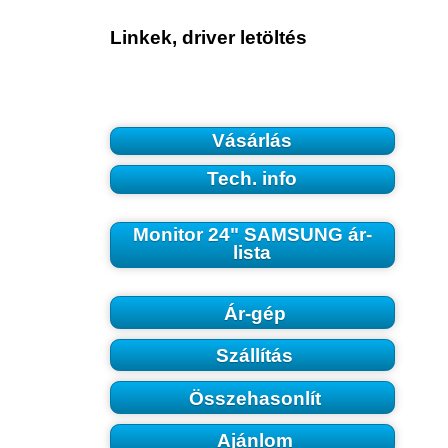
Linkek, driver letöltés
Vásárlás
Tech. info
Monitor 24" SAMSUNG ár-
lista
Ár-gép
Szállítás
Összehasonlít
Ajánlom