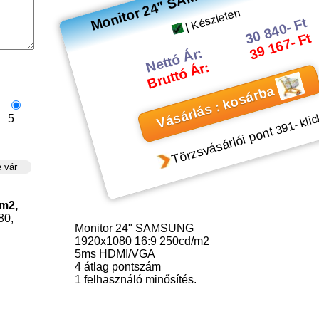
| Készleten
30 840- Ft
39 167- Ft
Nettó Ár:
Bruttó Ár:
Vásárlás : kosárba
- kli
5
391
Törzsvásárlói pont
m2,
80,
Monitor 24" SAMSUNG
1920x1080 16:9 250cd/m2
5ms HDMI/VGA
4
átlag pontszám
1
felhasználó minősítés.