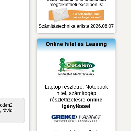
megtekintheti excelben is:
Számítástechnika árlista 2026.08.07
Online hitel és Leasing
Laptop részletre, Notebook
hitel, számítógép
részletfizetésre
online
0cd/m2
igényléssel
 rövid