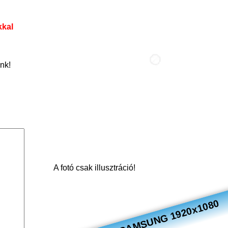
kkal
nk!
A fotó csak illusztráció!
Monitor 24" SAMSUNG 1920x1080