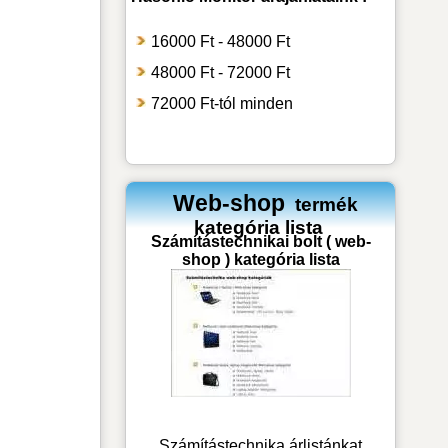
16000 Ft - 48000 Ft
48000 Ft - 72000 Ft
72000 Ft-tól minden
Web-shop
termék
kategória lista
Számítástechnikai bolt ( web-
shop ) kategória lista
Számítástechnika árlistánkat