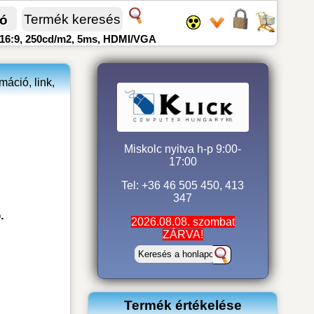
fó
16:9, 250cd/m2, 5ms, HDMI/VGA
áció, link,
Miskolc nyitva h-p 9:00-
17:00
Tel: +36 46 505 450, 413
347
.
2026.08.08. szombat
ZÁRVA!
Termék értékelése