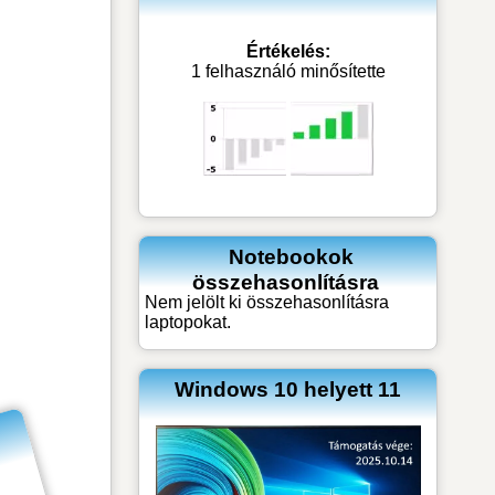
Értékelés:
1 felhasználó minősítette
Notebookok
összehasonlításra
Nem jelölt ki összehasonlításra
laptopokat.
Windows 10 helyett 11