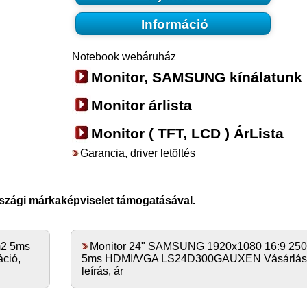
Információ
Notebook webáruház
Monitor, SAMSUNG kínálatunk
Monitor árlista
Monitor ( TFT, LCD ) ÁrLista
Garancia, driver letöltés
rszági márkaképviselet támogatásával.
m2 5ms
Monitor 24" SAMSUNG 1920x1080 16:9 25
ció,
5ms HDMI/VGA LS24D300GAUXEN Vásárlás,
leírás, ár