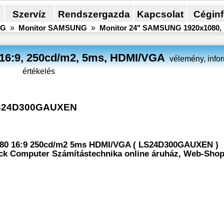
Szervíz
Rendszergazda
Kapcsolat
Cégin
NG
»
Monitor SAMSUNG
»
Monitor 24" SAMSUNG 1920x1080, 
16:9, 250cd/m2, 5ms, HDMI/VGA
vélemény, inform
értékelés
S24D300GAUXEN
080 16:9 250cd/m2 5ms HDMI/VGA ( LS24D300GAUXEN )
Klick Computer Számítástechnika online áruház, Web-Shop