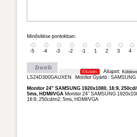
Minősítése pontokban:
-5
-4
-3
-2
-1
1
2
3
4
Állapot:
LS24D300GAUXEN
Monitor
Gyártó :
SAMSUNG
Monitor 24" SAMSUNG 1920x1080, 16:9, 250cd/
5ms, HDMI/VGA
Monitor 24" SAMSUNG 1920x10
16:9, 250cd/m2, 5ms, HDMI/VGA