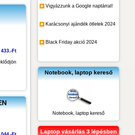
Vigyázzunk a Google naptárral!
Karácsonyi ajándék ötletek 2024
Black Friday akció 2024
8 433.-Ft
klődjön
Notebook, laptop kereső
EN
Notebook, laptop kereső
Laptop vásárlás 3 lépésben
 044.-Ft