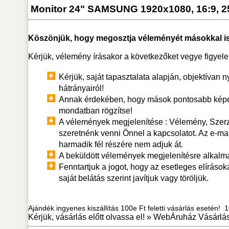
Monitor 24" SAMSUNG 1920x1080, 16:9, 
Köszönjük, hogy megosztja véleményét másokkal is
Kérjük, vélemény írásakor a következőket vegye figyel
Kérjük, saját tapasztalata alapján, objektívan n
hátrányairól!
Annak érdekében, hogy mások pontosabb képet
mondatban rögzítse!
A vélemények megjelenítése : Vélemény, Szerző.
szeretnénk venni Önnel a kapcsolatot. Az e-ma
harmadik fél részére nem adjuk át.
A beküldött vélemények megjelenítésre alkalm
Fenntartjuk a jogot, hogy az esetleges elírások
saját belátás szerint javítjuk vagy töröljük.
Ajándék ingyenes kiszállítás 100e Ft feletti vásárlás esetén! 10
Kérjük, vásárlás előtt olvassa el! »
WebÁruház Vásárlás 