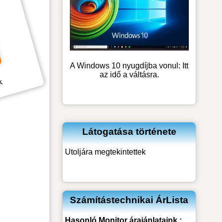
A Windows 10 nyugdíjba vonul: Itt
az idő a váltásra.
ck
Látogatása története
Utoljára megtekintettek
Számítástechnikai ÁrLista
Hasonló
Monitor
árajánlataink :