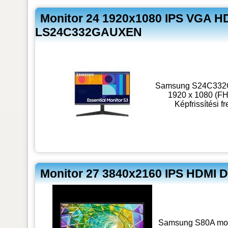
Monitor 24 1920x1080 IPS VGA 
LS24C332GAUXEN
Samsung S24C332GAU
1920 x 1080 (FH
Képfrissítési f
Monitor 27 3840x2160 IPS HDM
Samsung S80A monit