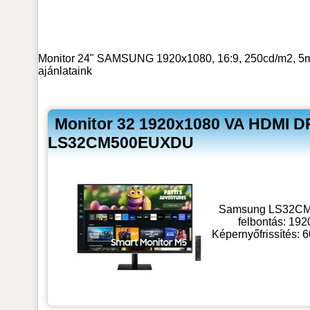
Monitor 24" SAMSUNG 1920x1080, 16:9, 250cd/m2, 5
ajánlataink
Monitor 32 1920x1080 VA HDMI
LS32CM500EUXDU
Samsung LS32CM50
felbontás: 192
Képernyőfrissítés: 6