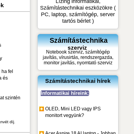
Lízing informatikai,
ok
Számítástechnikai eszközökre (
PC, laptop, számítógép, server
tartós bérlet )
Számítástechnika
s
szerviz
Notebook szerviz, számítógép
javítás, vírusirtás, rendszergazda,
y
monitor javítás, nyomtató szerviz
 ha fel
a és
Számítástechnikai hírek
Informatikai híreink:
at szintén
OLED, Mini LED vagy IPS
monitort vegyünk?
nvét díj.
Acer Aspire 18 AI laptop - Jobban