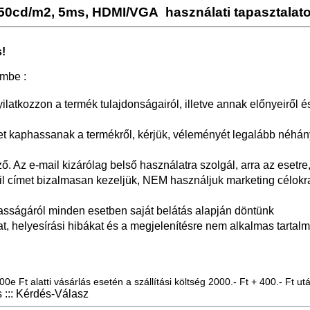
250cd/m2, 5ms, HDMI/VGA
használati tapasztalat
!
embe :
yilatkozzon a termék tulajdonságairól, illetve annak előnyeiről é
 kaphassanak a termékről, kérjük, véleményét legalább néhán
 Az e-mail kizárólag belső használatra szolgál, arra az esetre,
il címet bizalmasan kezeljük, NEM használjuk marketing célokr
asságáról minden esetben saját belátás alapján döntünk
at, helyesírási hibákat és a megjelenítésre nem alkalmas tartalm
0e Ft alatti vásárlás esetén a szállítási költség 2000.- Ft + 400.- Ft utá
::: Kérdés-Válasz