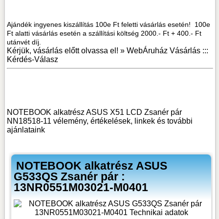
Ajándék ingyenes kiszállítás 100e Ft feletti vásárlás esetén! 100e
Ft alatti vásárlás esetén a szállítási költség 2000.- Ft + 400.- Ft
utánvét díj.
Kérjük, vásárlás előtt olvassa el! »
WebÁruház Vásárlás :::
Kérdés-Válasz
NOTEBOOK alkatrész ASUS X51 LCD Zsanér pár
NN18518-11 vélemény, értékelések, linkek
és további
ajánlataink
NOTEBOOK alkatrész ASUS
G533QS Zsanér pár :
13NR0551M03021-M0401