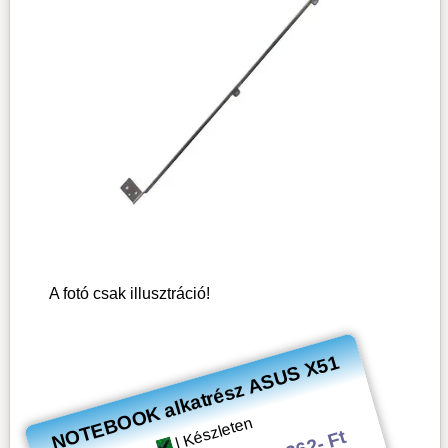
A fotó csak illusztráció!
NOTEBOOK alkatrész ASUS X51
| Készleten
2 362- Ft