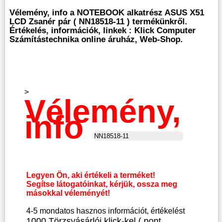
Vélemény, info a NOTEBOOK alkatrész ASUS X51
LCD Zsanér pár ( NN18518-11 ) termékünkről.
Értékelés, információk, linkek : Klick Computer
Számítástechnika online áruház, Web-Shop.
>
Vélemény,
info
Legyen Ön, aki értékeli a terméket!
Segítse látogatóinkat, kérjük, ossza meg
másokkal véleményét!
4-5 mondatos hasznos információt, értékelést
1000 Törzsvásárlói klick-kel ( pont