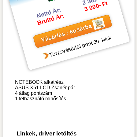
3 000- Ft
Nettó Ár:
Bruttó Ár:
Vásárlás : kosárba
- klick
30
Törzsvásárlói pont
NOTEBOOK alkatrész
ASUS X51 LCD Zsanér pár
4
átlag pontszám
1
felhasználó minősítés.
Linkek, driver letöltés