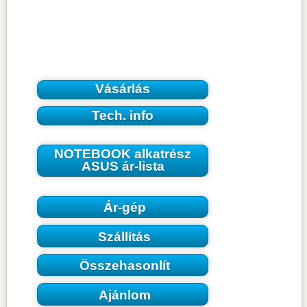
Vásárlás
Tech. info
NOTEBOOK alkatrész
ASUS ár-lista
Ár-gép
Szállítás
Összehasonlít
Ajánlom