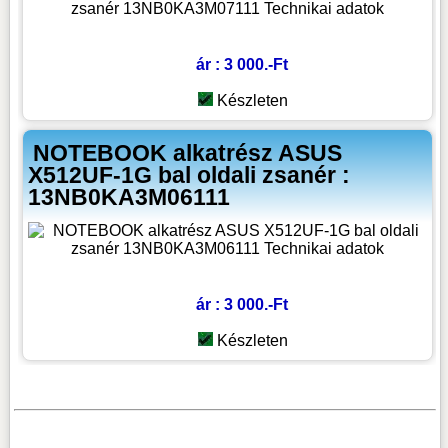
ár : 3 000.-Ft
Készleten
NOTEBOOK alkatrész ASUS
X512UF-1G bal oldali zsanér :
13NB0KA3M06111
ár : 3 000.-Ft
Készleten