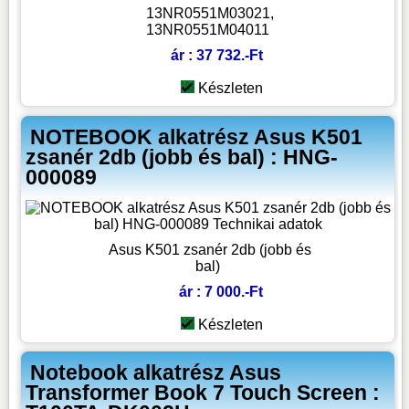
13NR0551M03021,
13NR0551M04011
ár : 37 732.-Ft
Készleten
NOTEBOOK alkatrész Asus K501
zsanér 2db (jobb és bal) : HNG-
000089
Asus K501 zsanér 2db (jobb és
bal)
ár : 7 000.-Ft
Készleten
Notebook alkatrész Asus
Transformer Book 7 Touch Screen :