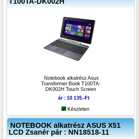
T100TA-DK002H
Notebook alkatrész Asus
Transformer Book T100TA-
DK002H Touch Screen
ár : 10 135.-Ft
Készleten
NOTEBOOK alkatrész ASUS X51
LCD Zsanér pár : NN18518-11