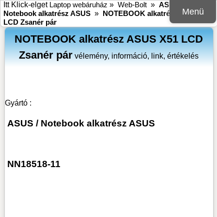
Itt Klick-elget
Laptop webáruház
»
Web-Bolt
»
ASUS
»
Menü
Notebook alkatrész ASUS
»
NOTEBOOK alkatrész ASUS X51
LCD Zsanér pár
NOTEBOOK alkatrész ASUS X51 LCD
Zsanér pár
vélemény, információ, link, értékelés
Gyártó :
ASUS
/
Notebook alkatrész ASUS
NN18518-11