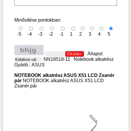
Minősítése pontokban:
-5
-4
-3
-2
-1
1
2
3
4
5
Állapot:
NN18518-11
Notebook alkatrész
Gyártó :
ASUS
NOTEBOOK alkatrész ASUS X51 LCD Zsanér
pár
NOTEBOOK alkatrész ASUS X51 LCD
Zsanér pár