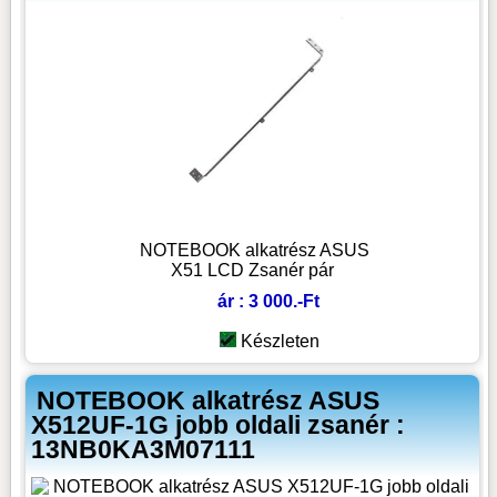
NOTEBOOK alkatrész ASUS
X51 LCD Zsanér pár
ár : 3 000.-Ft
Készleten
NOTEBOOK alkatrész ASUS
X512UF-1G jobb oldali zsanér :
13NB0KA3M07111