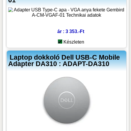
ár : 3 353.-Ft
Készleten
Laptop dokkoló Dell USB-C Mobile
Adapter DA310 : ADAPT-DA310