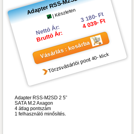
Adapter RSS-M2SD 2 5"
| Készleten
3 180- Ft
4 039- Ft
Nettó Ár:
Bruttó Ár:
Vásárlás : kosárba
- klick
40
Törzsvásárlói pont
Adapter RSS-M2SD 2 5"
SATA M.2 Axagon
4
átlag pontszám
1
felhasználó minősítés.