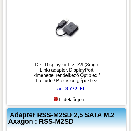
Dell DisplayPort -> DVI (Single
Link) adapter, DisplayPort
kimenettel rendelkező Optiplex /
Latitude / Precision gépekhez
ár : 3 772.-Ft
Érdeklődjön
Adapter RSS-M2SD 2,5 SATA M.2
Axagon : RSS-M2SD