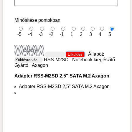
Minősítése pontokban:
-5
-4
-3
-2
-1
1
2
3
4
5
Állapot:
RSS-M2SD
Notebook kiegészítő
Gyártó :
Axagon
Adapter RSS-M2SD 2,5" SATA M.2 Axagon
Adapter RSS-M2SD 2,5" SATA M.2 Axagon