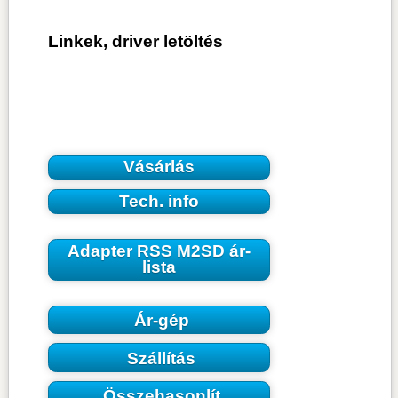
Linkek, driver letöltés
Vásárlás
Tech. info
Adapter RSS M2SD ár-
lista
Ár-gép
Szállítás
Összehasonlít