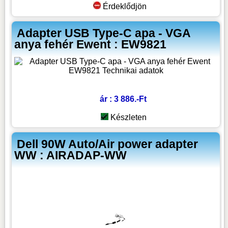
Érdeklődjön
Adapter USB Type-C apa - VGA
anya fehér Ewent : EW9821
ár : 3 886.-Ft
Készleten
Dell 90W Auto/Air power adapter
WW : AIRADAP-WW