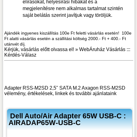
elírásokat, helyesírási hibákat és a
megjelenítésre nem alkalmas tartalmat szintén
saját belátás szerint javítjuk vagy töröljük.
Ajándék ingyenes kiszállítás 100e Ft feletti vásárlás esetén! 100e
Ft alatti vásárlás esetén a szállítási költség 2000.- Ft + 400.- Ft
utánvét díj.
Kérjük, vásárlás előtt olvassa el! »
WebÁruház Vásárlás :::
Kérdés-Válasz
Adapter RSS-M2SD 2,5" SATA M.2 Axagon RSS-M2SD
vélemény, értékelések, linkek
és további ajánlataink
Dell Auto/Air Adapter 65W USB-C :
AIRADAP65W-USB-C