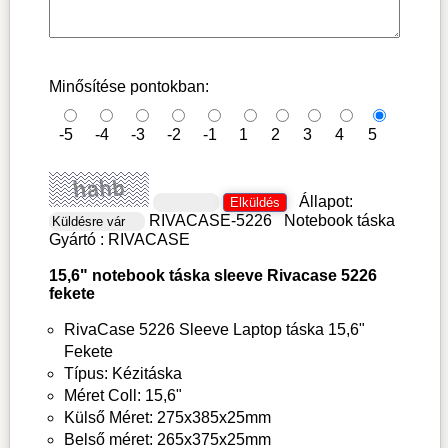
Minősítése pontokban:
-5
-4
-3
-2
-1
1
2
3
4
5
Állapot:
RIVACASE-5226
Notebook táska
Gyártó :
RIVACASE
15,6" notebook táska sleeve Rivacase 5226
fekete
RivaCase 5226 Sleeve Laptop táska 15,6"
Fekete
Típus: Kézitáska
Méret Coll: 15,6"
Külső Méret: 275x385x25mm
Belső méret: 265x375x25mm