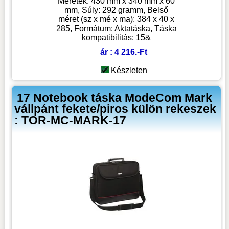
Méretek: 430 mm x 340 mm x 60
mm, Súly: 292 gramm, Belső
méret (sz x mé x ma): 384 x 40 x
285, Formátum: Aktatáska, Táska
kompatibilitás: 15&
ár : 4 216.-Ft
Készleten
17 Notebook táska ModeCom Mark
vállpánt fekete/piros külön rekeszek
: TOR-MC-MARK-17