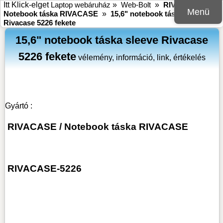
Itt Klick-elget
Laptop webáruház
»
Web-Bolt
»
RIVACASE
»
Menü
Notebook táska RIVACASE
»
15,6" notebook táska sleeve
Rivacase 5226 fekete
15,6" notebook táska sleeve Rivacase
5226 fekete
vélemény, információ, link, értékelés
Gyártó :
RIVACASE
/
Notebook táska RIVACASE
RIVACASE-5226