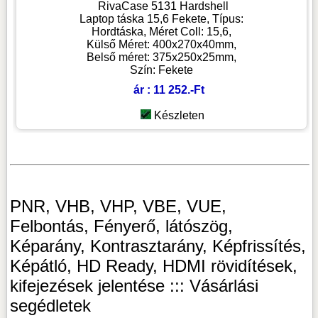
RivaCase 5131 Hardshell
Laptop táska 15,6 Fekete, Típus:
Hordtáska, Méret Coll: 15,6,
Külső Méret: 400x270x40mm,
Belső méret: 375x250x25mm,
Szín: Fekete
ár : 11 252.-Ft
Készleten
PNR, VHB, VHP, VBE, VUE,
Felbontás, Fényerő, látószög,
Képarány, Kontrasztarány, Képfrissítés,
Képátló, HD Ready, HDMI rövidítések,
kifejezések jelentése ::: Vásárlási
segédletek