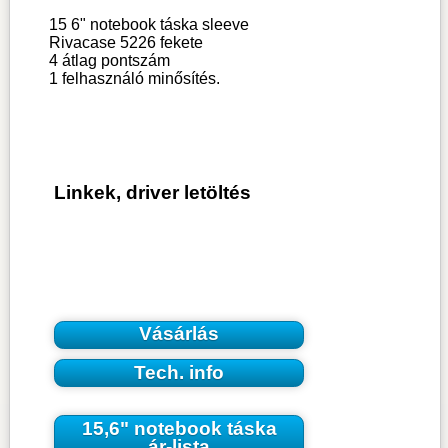
15 6" notebook táska sleeve
Rivacase 5226 fekete
4
átlag pontszám
1
felhasználó minősítés.
Linkek, driver letöltés
Vásárlás
Tech. info
15,6" notebook táska
ár-lista