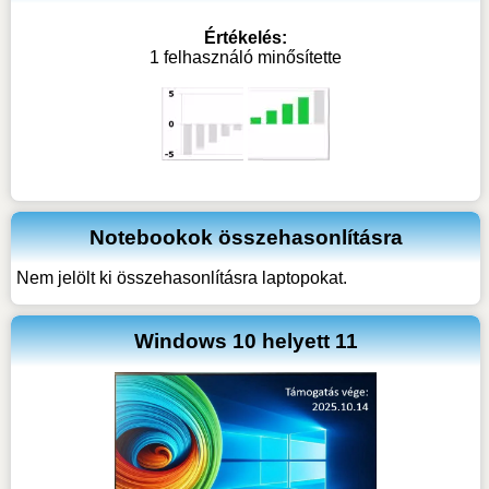
Értékelés:
1 felhasználó minősítette
Notebookok összehasonlításra
Nem jelölt ki összehasonlításra laptopokat.
Windows 10 helyett 11