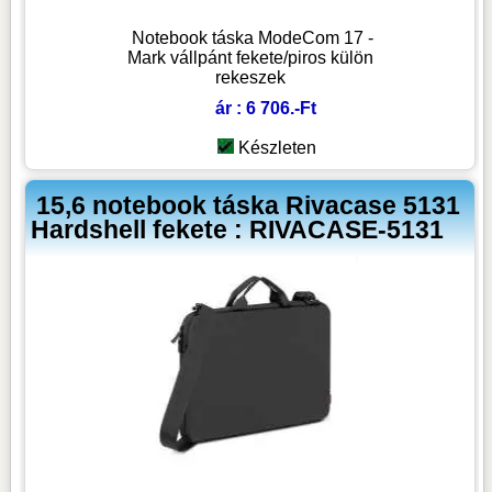
Notebook táska ModeCom 17 -
Mark vállpánt fekete/piros külön
rekeszek
ár : 6 706.-Ft
Készleten
15,6 notebook táska Rivacase 5131
Hardshell fekete : RIVACASE-5131