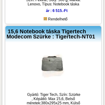
Lenovo, Típus: Notebook táska
ár : 6 515.-Ft
Rendelhető
15,6 Notebook táska Tigertech
Modecom Szürke : Tigertech-NT01
Gyártó: Tiger Tech, Szín: Szürke
, Képátló: Max 15,6, Belső
méretek:380x295x25 mm, Külső