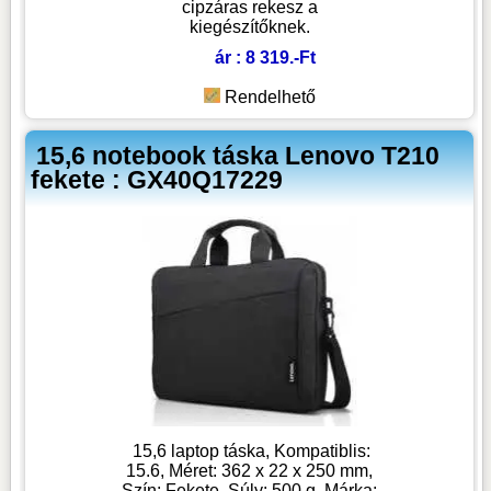
cipzáras rekesz a
kiegészítőknek.
ár : 8 319.-Ft
Rendelhető
15,6 notebook táska Lenovo T210
fekete : GX40Q17229
15,6 laptop táska, Kompatiblis:
15.6, Méret: 362 x 22 x 250 mm,
Szín: Fekete, Súly: 500 g, Márka: