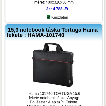
méret: 400x310x30 mm
ár : 4 788.-Ft
Készleten
15,6 notebook táska Tortuga Hama
fekete : HAMA-101740
Hama 101740 TORTUGA 15,6
fekete notebook táska, Anyag:
Poliészter, Alap szín: Fekete,