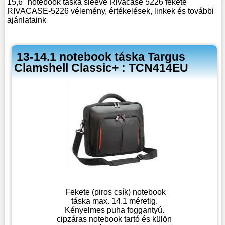
15,6" notebook táska sleeve Rivacase 5226 fekete
RIVACASE-5226 vélemény, értékelések, linkek
és további
ajánlataink
13-14.1 notebook táska Targus
Clamshell Classic+ : TCN414EU
Fekete (piros csík) notebook
táska max. 14.1 méretig.
Kényelmes puha foggantyú.
cipzáras notebook tartó és külön