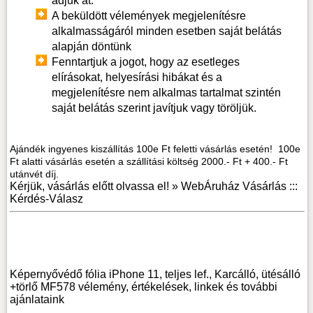
adjuk át.
A beküldött vélemények megjelenítésre
alkalmasságáról minden esetben saját belátás
alapján döntünk
Fenntartjuk a jogot, hogy az esetleges
elírásokat, helyesírási hibákat és a
megjelenítésre nem alkalmas tartalmat szintén
saját belátás szerint javítjuk vagy töröljük.
Ajándék ingyenes kiszállítás 100e Ft feletti vásárlás esetén! 100e
Ft alatti vásárlás esetén a szállítási költség 2000.- Ft + 400.- Ft
utánvét díj.
Kérjük, vásárlás előtt olvassa el! »
WebÁruház Vásárlás :::
Kérdés-Válasz
Képernyővédő fólia iPhone 11, teljes lef., Karcálló, ütésálló
+törlő MF578 vélemény, értékelések, linkek
és további
ajánlataink