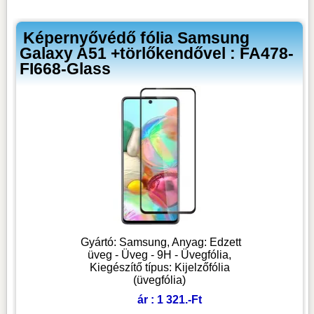
Képernyővédő fólia Samsung
Galaxy A51 +törlőkendővel : FA478-
FI668-Glass
Gyártó: Samsung, Anyag: Edzett
üveg - Üveg - 9H - Üvegfólia,
Kiegészítő típus: Kijelzőfólia
(üvegfólia)
ár : 1 321.-Ft