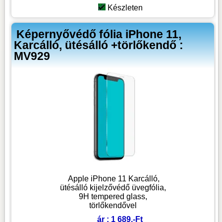
Készleten
Képernyővédő fólia iPhone 11,
Karcálló, ütésálló +törlőkendő :
MV929
Apple iPhone 11 Karcálló,
ütésálló kijelzővédő üvegfólia,
9H tempered glass,
törlőkendővel
ár : 1 689.-Ft