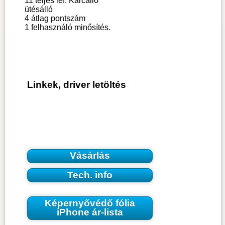
11 teljes lef. Karcálló
ütésálló
4
átlag pontszám
1
felhasználó minősítés.
Linkek, driver letöltés
Vásárlás
Tech. info
Képernyővédő fólia
iPhone ár-lista