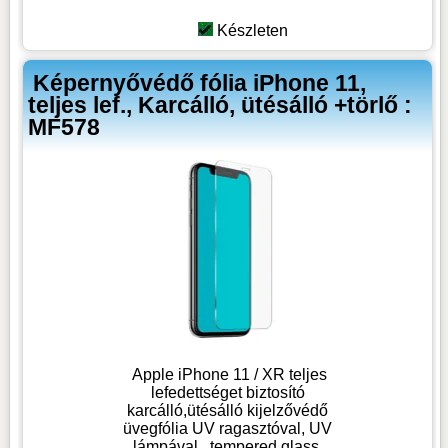
Készleten
Képernyővédő fólia iPhone 11,
teljes lef., Karcálló, ütésálló +törlő :
MF578
Apple iPhone 11 / XR teljes
lefedettséget biztosító
karcálló,ütésálló kijelzővédő
üvegfólia UV ragasztóval, UV
lámpával , tempered glass,