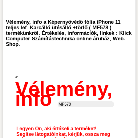
Vélemény, info a Képernyővédő fólia iPhone 11
teljes lef. Karcálló ütésálló +törlő ( MF578 )
termékünkről. Értékelés, információk, linkek : Klick
Computer Számítástechnika online áruház, Web-
Shop.
>
Vélemény,
info
Legyen Ön, aki értékeli a terméket!
Segítse látogatóinkat, kérjük, ossza meg