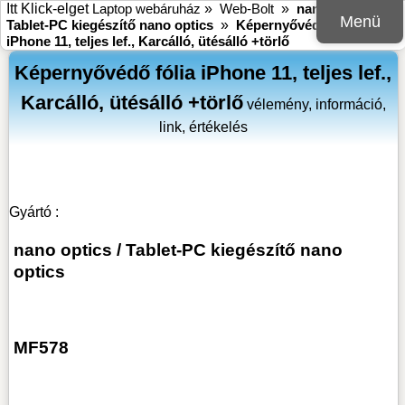
Itt Klick-elget
Laptop webáruház
»
Web-Bolt
»
nano optics
»
Menü
Tablet-PC kiegészítő nano optics
»
Képernyővédő fólia
iPhone 11, teljes lef., Karcálló, ütésálló +törlő
Képernyővédő fólia iPhone 11, teljes lef.,
Karcálló, ütésálló +törlő
vélemény, információ,
link, értékelés
Gyártó :
nano optics
/
Tablet-PC kiegészítő nano
optics
MF578