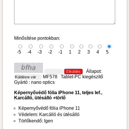
Minősítése pontokban:
-5
-4
-3
-2
-1
1
2
3
4
5
Állapot:
MF578
Tablet-PC kiegészítő
Gyártó :
nano optics
Képernyővédő fólia iPhone 11, teljes lef.,
Karcálló, ütésálló +törlő
Képernyővédő fólia iPhone 11
Védelem: Karcálló és ütésálló
Törlőkendő: Igen