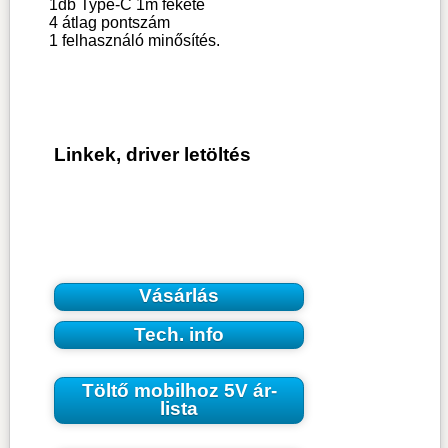
1db Type-C 1m fekete
4
átlag pontszám
1
felhasználó minősítés.
Linkek, driver letöltés
Vásárlás
Tech. info
Töltő mobilhoz 5V ár-
lista