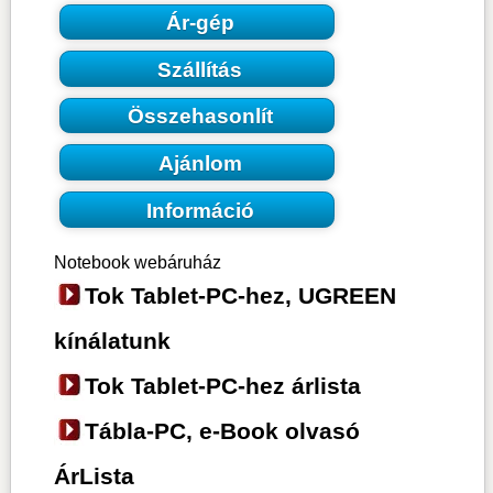
Ár-gép
Szállítás
Összehasonlít
Ajánlom
Információ
Notebook webáruház
Tok Tablet-PC-hez, UGREEN
kínálatunk
Tok Tablet-PC-hez árlista
Tábla-PC, e-Book olvasó
ÁrLista