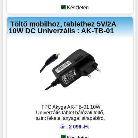
Készleten
Töltő mobilhoz, tablethez 5V/2A
10W DC Univerzális : AK-TB-01
TPC Akyga AK-TB-01 10W
Univerzális tablet hálózati töltő,
szín: fekete, anyaga: strapabíró,
ár : 2 096.-Ft
Készleten