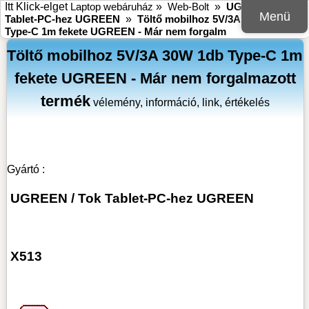
Itt Klick-elget
Laptop webáruház
»
Web-Bolt
»
UGREEN
»
Tok
Menü
Tablet-PC-hez UGREEN
»
Töltő mobilhoz 5V/3A 30W 1db
Type-C 1m fekete UGREEN - Már nem forgalm
Töltő mobilhoz 5V/3A 30W 1db Type-C 1m
fekete UGREEN - Már nem forgalmazott
termék
vélemény, információ, link, értékelés
Gyártó :
UGREEN
/
Tok Tablet-PC-hez UGREEN
X513