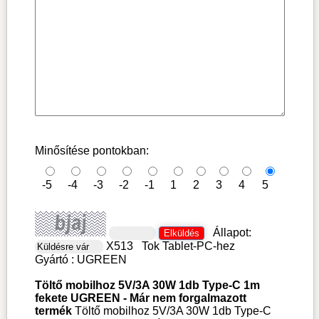
Minősítése pontokban:
-5
-4
-3
-2
-1
1
2
3
4
5
Állapot:
X513
Tok Tablet-PC-hez
Gyártó :
UGREEN
Töltő mobilhoz 5V/3A 30W 1db Type-C 1m
fekete UGREEN - Már nem forgalmazott
termék
Töltő mobilhoz 5V/3A 30W 1db Type-C