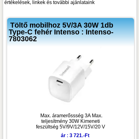
értékelések, linkek
és további ajánlataink
Töltő mobilhoz 5V/3A 30W 1db
Type-C fehér Intenso : Intenso-
7803062
Max. áramerőssség 3A Max.
teljesítmény 30W Kimeneti
feszültség 5V/9V/12V/15V/20 V
ár : 3 721.-Ft