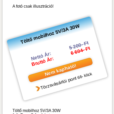
A fotó csak illusztráció!
Töltő mobilhoz 5V/3A 30W
5 200- Ft
6 604- Ft
Nettó Ár:
Bruttó Ár:
Nem kapható!
- klick
66
Törzsvásárlói pont
Töltő mobilhoz 5V/3A 30W