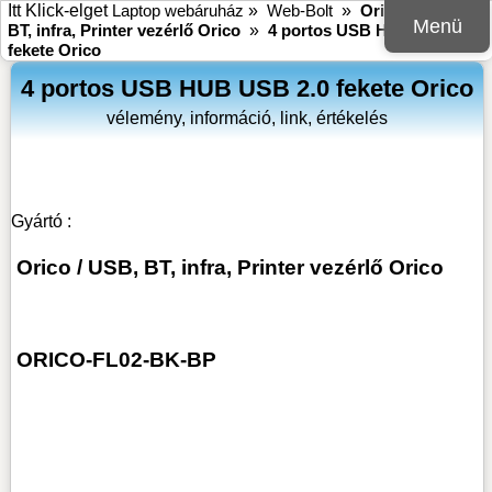
Itt Klick-elget
Laptop webáruház
»
Web-Bolt
»
Orico
»
USB,
Menü
BT, infra, Printer vezérlő Orico
»
4 portos USB HUB USB 2.0
fekete Orico
4 portos USB HUB USB 2.0 fekete Orico
vélemény, információ, link, értékelés
Gyártó :
Orico
/
USB, BT, infra, Printer vezérlő Orico
ORICO-FL02-BK-BP