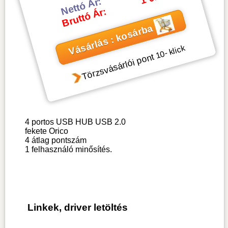
Nettó Ár:
Bruttó Ár:
Vásárlás : kosárba
- klick
10
Törzsvásárlói pont
4 portos USB HUB USB 2.0
fekete Orico
4
átlag pontszám
1
felhasználó minősítés.
Linkek, driver letöltés