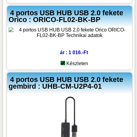
4 portos USB HUB USB 2.0 fekete
Orico : ORICO-FL02-BK-BP
ár : 1 016.-Ft
Készleten
4 portos USB HUB USB 2.0 fekete
gembird : UHB-CM-U2P4-01