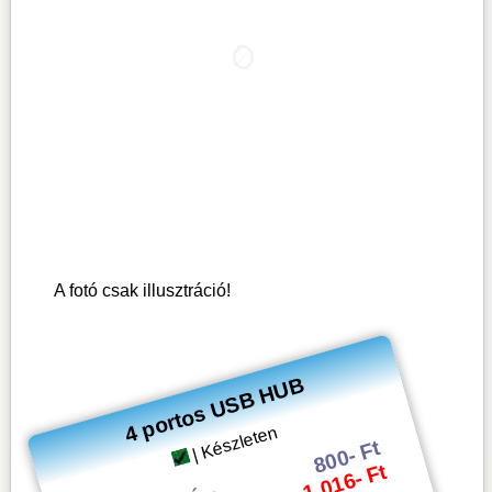
A fotó csak illusztráció!
4 portos USB HUB
| Készleten
800- Ft
1 016- Ft