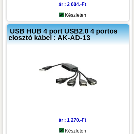
ár : 2 604.-Ft
Készleten
USB HUB 4 port USB2.0 4 portos
elosztó kábel : AK-AD-13
ár : 1 270.-Ft
Készleten