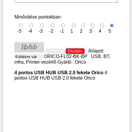
Minősítése pontokban:
-5
-4
-3
-2
-1
1
2
3
4
5
Állapot:
ORICO-FL02-BK-BP
USB, BT,
infra, Printer vezérlő
Gyártó :
Orico
4 portos USB HUB USB 2.0 fekete Orico
4
portos USB HUB USB 2.0 fekete Orico