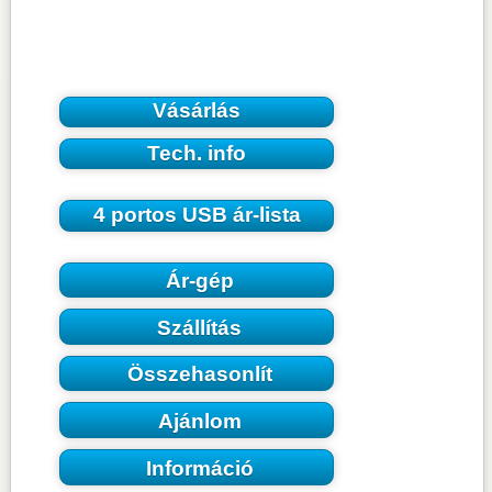
Vásárlás
Tech. info
4 portos USB ár-lista
Ár-gép
Szállítás
Összehasonlít
Ajánlom
Információ