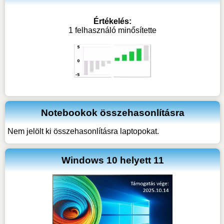
Értékelés:
1 felhasználó minősítette
Notebookok összehasonlításra
Nem jelölt ki összehasonlításra laptopokat.
Windows 10 helyett 11