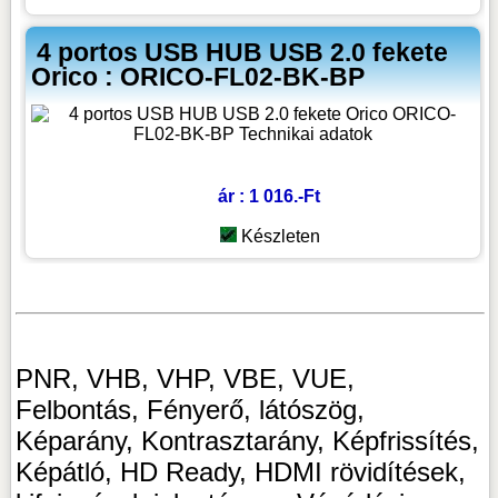
4 portos USB HUB USB 2.0 fekete
Orico : ORICO-FL02-BK-BP
ár : 1 016.-Ft
Készleten
PNR, VHB, VHP, VBE, VUE,
Felbontás, Fényerő, látószög,
Képarány, Kontrasztarány, Képfrissítés,
Képátló, HD Ready, HDMI rövidítések,