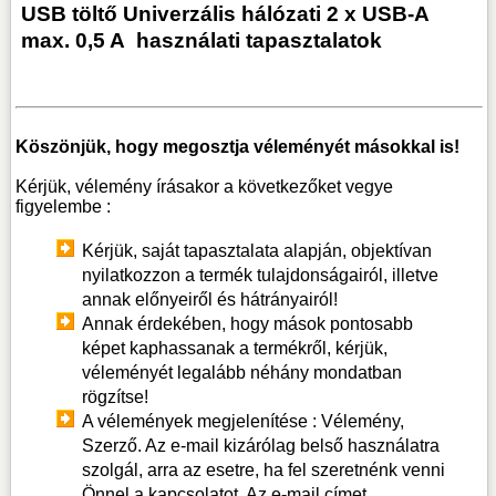
USB töltő Univerzális hálózati 2 x USB-A
max. 0,5 A
használati tapasztalatok
Köszönjük, hogy megosztja véleményét másokkal is!
Kérjük, vélemény írásakor a következőket vegye
figyelembe :
Kérjük, saját tapasztalata alapján, objektívan
nyilatkozzon a termék tulajdonságairól, illetve
annak előnyeiről és hátrányairól!
Annak érdekében, hogy mások pontosabb
képet kaphassanak a termékről, kérjük,
véleményét legalább néhány mondatban
rögzítse!
A vélemények megjelenítése : Vélemény,
Szerző. Az e-mail kizárólag belső használatra
szolgál, arra az esetre, ha fel szeretnénk venni
Önnel a kapcsolatot. Az e-mail címet