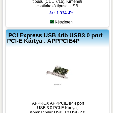
típusú (CEE 7/16), Kimeneti
csatlakozó típusa: USB
ár : 1 334.-Ft
Készleten
PCI Express USB 4db USB3.0 port
PCI-E Kártya : APPPCIE4P
APPROX APPPCIE4P 4 port
USB 3.0 PCI-E Kártya,
Kompatibilis: USB 3.0,USB 2.0