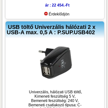
ár : 22 454.-Ft
Érdeklődjön
USB töltő Univerzális hálózati 2 x
USB-A max. 0,5 A : P.SUP.USB402
Univerzális, hálózati USB töltő,
Kimeneti feszültség 5 V,
Bemeneti feszültség: 240 V,
Bemeneti csatlakozó típusa: C-