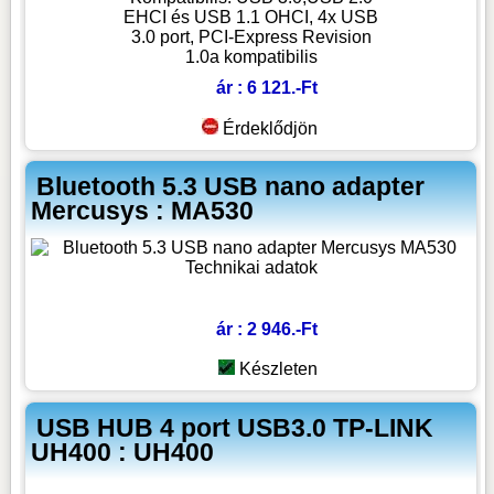
EHCI és USB 1.1 OHCI, 4x USB
3.0 port, PCI-Express Revision
1.0a kompatibilis
ár : 6 121.-Ft
Érdeklődjön
Bluetooth 5.3 USB nano adapter
Mercusys : MA530
ár : 2 946.-Ft
Készleten
USB HUB 4 port USB3.0 TP-LINK
UH400 : UH400