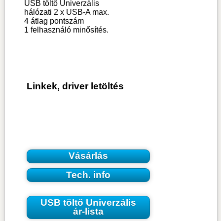
USB töltő Univerzális
hálózati 2 x USB-A max.
4
átlag pontszám
1
felhasználó minősítés.
Linkek, driver letöltés
Vásárlás
Tech. info
USB töltő Univerzális
ár-lista