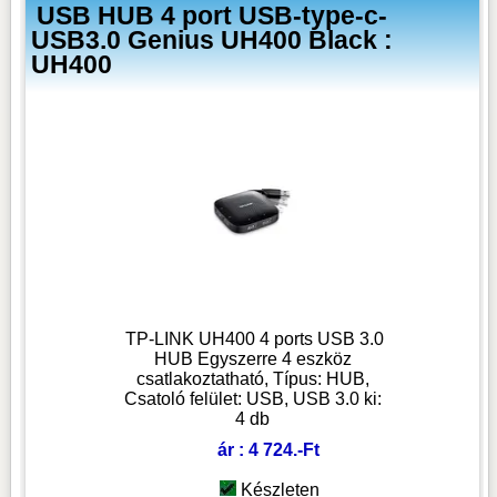
USB HUB 4 port USB-type-c-
USB3.0 Genius UH400 Black :
UH400
TP-LINK UH400 4 ports USB 3.0
HUB Egyszerre 4 eszköz
csatlakoztatható, Típus: HUB,
Csatoló felület: USB, USB 3.0 ki:
4 db
ár : 4 724.-Ft
Készleten