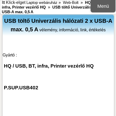
Itt Klick-elget
Laptop webáruház
»
Web-Bolt
»
HQ
»
USB, BT,
Menü
infra, Printer vezérlő HQ
»
USB töltő Univerzális hálózati 2 x
USB-A max. 0,5 A
USB töltő Univerzális hálózati 2 x USB-A
max. 0,5 A
vélemény, információ, link, értékelés
Gyártó :
HQ
/
USB, BT, infra, Printer vezérlő HQ
P.SUP.USB402