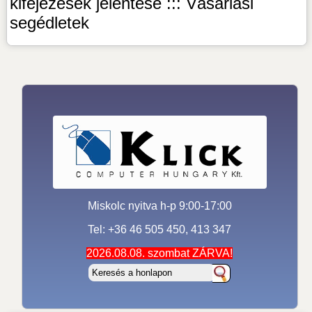
kifejezések jelentése ::: Vásárlási
segédletek
Miskolc nyitva h-p 9:00-17:00
Tel: +36 46 505 450, 413 347
2026.08.08. szombat ZÁRVA!