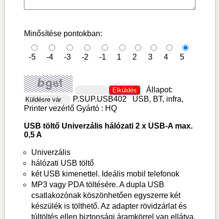
Minősítése pontokban:
-5
-4
-3
-2
-1
1
2
3
4
5
Állapot:
P.SUP.USB402
USB, BT, infra,
Printer vezérlő
Gyártó :
HQ
USB töltő Univerzális hálózati 2 x USB-A max.
0,5 A
Univerzális
hálózati USB töltő
két USB kimenettel. Ideális mobil telefonok
MP3 vagy PDA töltésére. A dupla USB
csatlakozónak köszönhetően egyszerre két
készülék is tölthető. Az adapter rövidzárlat és
túltöltés ellen biztonsági áramkörrel van ellátva.