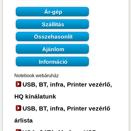
Ár-gép
Szállítás
Összehasonlít
Ajánlom
Információ
Notebook webáruház
USB, BT, infra, Printer vezérlő,
HQ kínálatunk
USB, BT, infra, Printer vezérlő
árlista