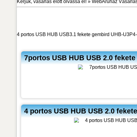
Kérjük, vásárlás előtt olvassa el! »
WebÁruház Vásárlás 
4 portos USB HUB USB3.1 fekete gembird UHB-U3P4-03
7portos USB HUB USB 2.0 fekete
4 portos USB HUB USB 2.0 feket