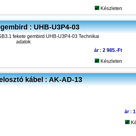
Készleten
 gembird : UHB-U3P4-03
ár : 2 985.-Ft
Készleten
elosztó kábel : AK-AD-13
ár : 
Ké