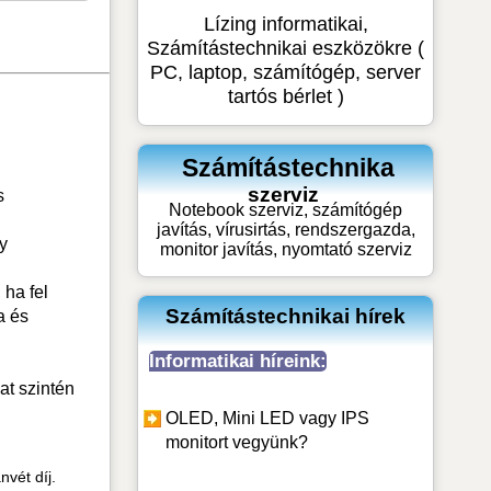
Lízing informatikai,
Számítástechnikai eszközökre (
PC, laptop, számítógép, server
tartós bérlet )
Számítástechnika
szerviz
s
Notebook szerviz, számítógép
javítás, vírusirtás, rendszergazda,
y
monitor javítás, nyomtató szerviz
 ha fel
Számítástechnikai hírek
a és
Informatikai híreink:
at szintén
OLED, Mini LED vagy IPS
monitort vegyünk?
nvét díj.