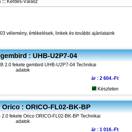
::: Kérdés-Válasz
 vélemény, értékelések, linkek
és további ajánlataink
 gembird : UHB-U2P7-04
ár : 2 604.-Ft
Készleten
e Orico : ORICO-FL02-BK-BP
ár : 1 016.-Ft