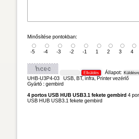
Minősítése pontokban:
-5
-4
-3
-2
-1
1
2
3
4
Állapot:
UHB-U3P4-03
USB, BT, infra, Printer vezérlő
Gyártó :
gembird
4 portos USB HUB USB3.1 fekete gembird
4 por
USB HUB USB3.1 fekete gembird