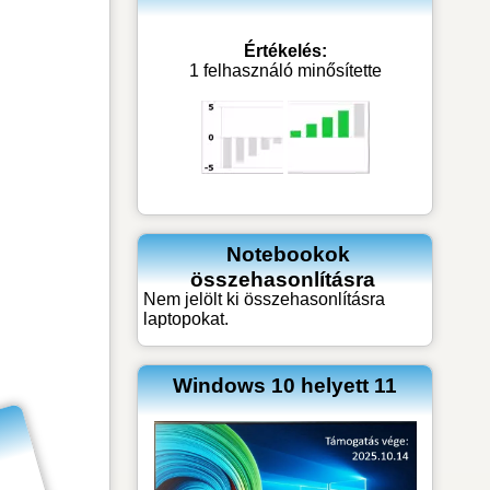
Értékelés:
1 felhasználó minősítette
Notebookok
összehasonlításra
Nem jelölt ki összehasonlításra
laptopokat.
Windows 10 helyett 11