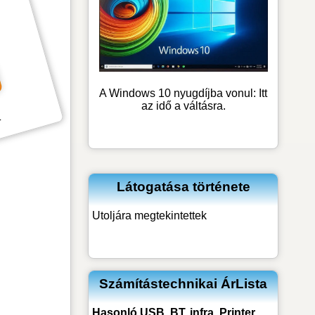
A Windows 10 nyugdíjba vonul: Itt
az idő a váltásra.
k
Látogatása története
Utoljára megtekintettek
Számítástechnikai ÁrLista
Hasonló
USB, BT, infra, Printer