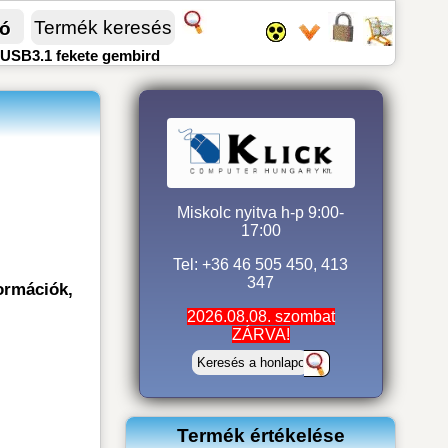
fó
USB3.1 fekete gembird
Miskolc nyitva h-p 9:00-
17:00
Tel: +36 46 505 450, 413
347
ormációk,
2026.08.08. szombat
ZÁRVA!
Termék értékelése