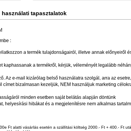
használati tapasztalatok
!
embe :
yilatkozzon a termék tulajdonságairól, illetve annak előnyeiről é
 kaphassanak a termékről, kérjük, véleményét legalább néhán
 Az e-mail kizárólag belső használatra szolgál, arra az esetre,
il címet bizalmasan kezeljük, NEM használjuk marketing célokr
asságáról minden esetben saját belátás alapján döntünk
at, helyesírási hibákat és a megjelenítésre nem alkalmas tartalm
0e Ft alatti vásárlás esetén a szállítási költség 2000.- Ft + 400.- Ft utá