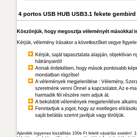
4 portos USB HUB USB3.1 fekete gembird
Köszönjük, hogy megosztja véleményét másokkal is
Kérjük, vélemény írásakor a következőket vegye figyel
Kérjük, saját tapasztalata alapján, objektívan n
hátrányairól!
Annak érdekében, hogy mások pontosabb képet
mondatban rögzítse!
A vélemények megjelenítése : Vélemény, Szerző.
szeretnénk venni Önnel a kapcsolatot. Az e-ma
harmadik fél részére nem adjuk át.
A beküldött vélemények megjelenítésre alkalm
Fenntartjuk a jogot, hogy az esetleges elírások
saját belátás szerint javítjuk vagy töröljük.
Ajándék ingyenes kiszállítás 100e Ft feletti vásárlás esetén! 10