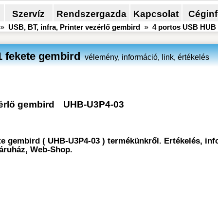
Szervíz
Rendszergazda
Kapcsolat
Cégin
»
USB, BT, infra, Printer vezérlő gembird
»
4 portos USB HUB 
 fekete gembird
vélemény, információ, link, értékelés
zérlő gembird
UHB-U3P4-03
e gembird ( UHB-U3P4-03 ) termékünkről. Értékelés, inf
 áruház, Web-Shop.