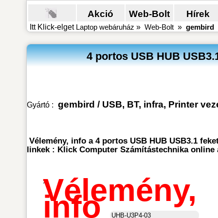
Akció
Web-Bolt
Hírek
Itt Klick-elget
Laptop webáruház
»
Web-Bolt
»
gembird
4 portos USB HUB USB3.1
gembird
/
USB, BT, infra, Printer ve
Gyártó :
Vélemény, info a 4 portos USB HUB USB3.1 feket
linkek : Klick Computer Számítástechnika online
Vélemény,
>
info