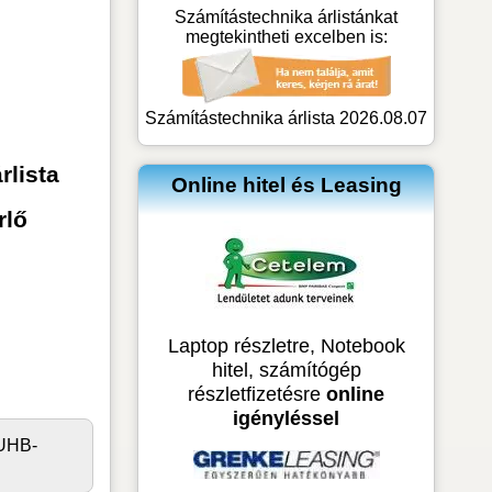
Számítástechnika árlistánkat
megtekintheti excelben is:
Számítástechnika árlista 2026.08.07
rlista
Online hitel és Leasing
rlő
Laptop részletre, Notebook
hitel, számítógép
részletfizetésre
online
igényléssel
 UHB-