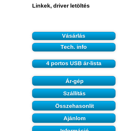
Linkek, driver letöltés
Vásárlás
Tech. info
4 portos USB ár-lista
Ár-gép
Szállítás
Összehasonlít
Ajánlom
Információ