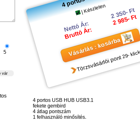
| Készleten
2 350- Ft
2 985- Ft
Nettó Ár:
Bruttó Ár:
Vásárlás : kosárba
5
- klic
29
Törzsvásárlói pont
tos
4 portos USB HUB USB3.1
fekete gembird
4
átlag pontszám
1
felhasználó minősítés.