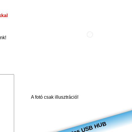
kkal
nk!
A fotó csak illusztráció!
4 portos USB HUB