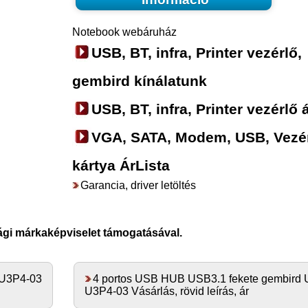
Notebook webáruház
USB, BT, infra, Printer vezérlő,
gembird kínálatunk
USB, BT, infra, Printer vezérlő á
VGA, SATA, Modem, USB, Vezé
kártya ÁrLista
Garancia, driver letöltés
ági márkaképviselet támogatásával.
-U3P4-03
4 portos USB HUB USB3.1 fekete gembird
U3P4-03 Vásárlás, rövid leírás, ár