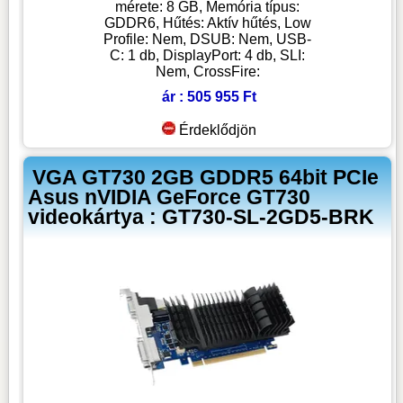
mérete: 8 GB, Memória típus:
GDDR6, Hűtés: Aktív hűtés, Low
Profile: Nem, DSUB: Nem, USB-
C: 1 db, DisplayPort: 4 db, SLI:
Nem, CrossFire:
ár : 505 955 Ft
Érdeklődjön
VGA GT730 2GB GDDR5 64bit PCIe
Asus nVIDIA GeForce GT730
videokártya : GT730-SL-2GD5-BRK