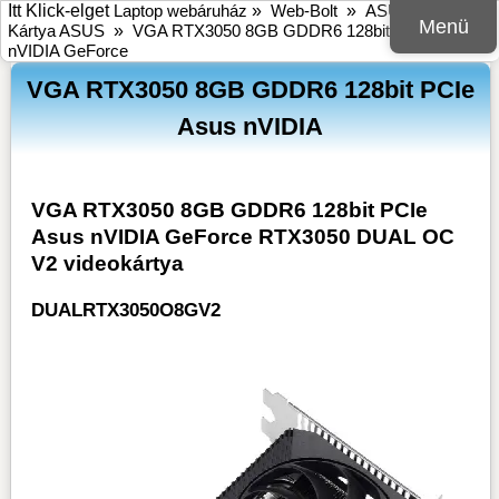
Itt Klick-elget
Laptop webáruház
»
Web-Bolt
»
ASUS
»
VGA
Menü
Kártya ASUS
»
VGA RTX3050 8GB GDDR6 128bit PCIe Asus
nVIDIA GeForce
VGA RTX3050 8GB GDDR6 128bit PCIe
Asus nVIDIA
VGA RTX3050 8GB GDDR6 128bit PCIe
Asus nVIDIA GeForce RTX3050 DUAL OC
V2 videokártya
DUALRTX3050O8GV2