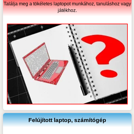
Találja meg a tökéletes laptopot munkához, tanuláshoz vagy
játékhoz.
Felújított laptop, számítógép