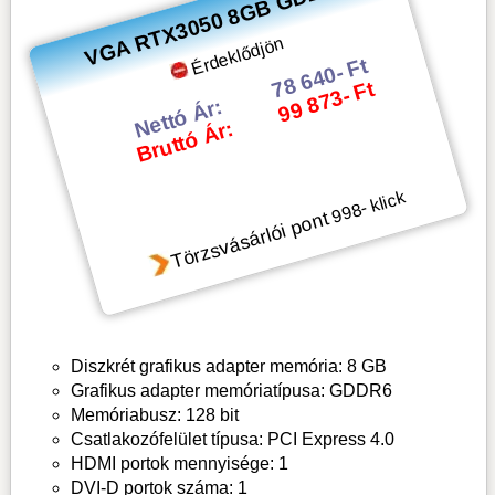
VGA RTX3050 8GB GDDR6
Érdeklődjön
78 640- Ft
99 873- Ft
Nettó Ár:
Bruttó Ár:
- klick
998
Törzsvásárlói pont
Diszkrét grafikus adapter memória: 8 GB
Grafikus adapter memóriatípusa: GDDR6
Memóriabusz: 128 bit
Csatlakozófelület típusa: PCI Express 4.0
HDMI portok mennyisége: 1
DVI-D portok száma: 1