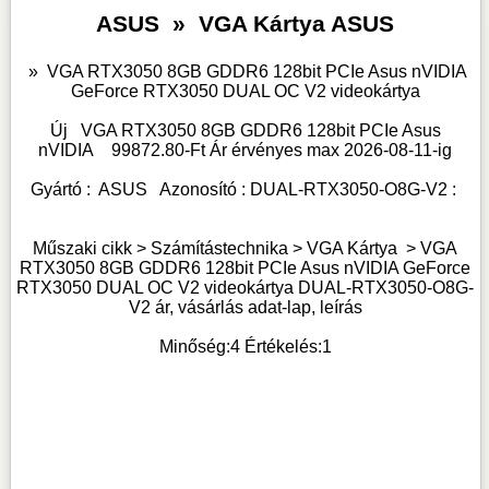
ASUS
»
VGA Kártya ASUS
»
VGA RTX3050 8GB GDDR6 128bit PCIe Asus nVIDIA
GeForce RTX3050 DUAL OC V2 videokártya
Új
VGA RTX3050 8GB GDDR6 128bit PCIe Asus
nVIDIA
99872.80
-Ft Ár érvényes max
2026-08-11-
ig
Gyártó :
ASUS
Azonosító :
DUAL-RTX3050-O8G-V2
:
Műszaki cikk > Számítástechnika >
VGA Kártya
>
VGA
RTX3050 8GB GDDR6 128bit PCIe Asus nVIDIA GeForce
RTX3050 DUAL OC V2 videokártya DUAL-RTX3050-O8G-
V2 ár, vásárlás adat-lap, leírás
Minőség:
4
Értékelés:
1