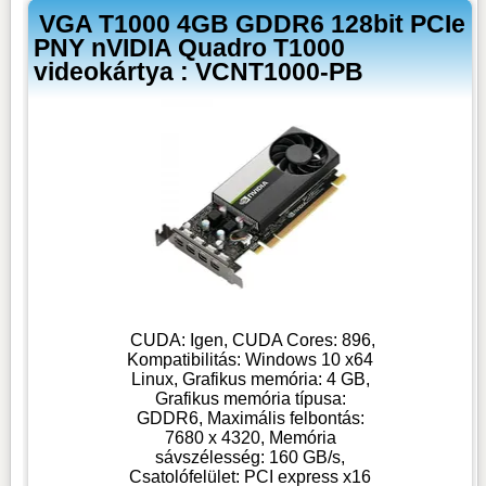
VGA T1000 4GB GDDR6 128bit PCIe
PNY nVIDIA Quadro T1000
videokártya : VCNT1000-PB
CUDA: Igen, CUDA Cores: 896,
Kompatibilitás: Windows 10 x64
Linux, Grafikus memória: 4 GB,
Grafikus memória típusa:
GDDR6, Maximális felbontás:
7680 x 4320, Memória
sávszélesség: 160 GB/s,
Csatolófelület: PCI express x16