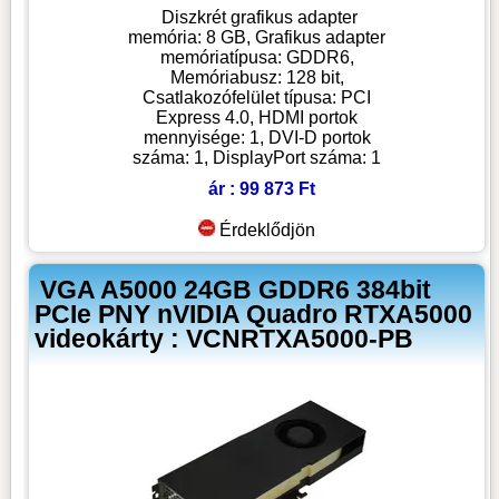
Diszkrét grafikus adapter
memória: 8 GB, Grafikus adapter
memóriatípusa: GDDR6,
Memóriabusz: 128 bit,
Csatlakozófelület típusa: PCI
Express 4.0, HDMI portok
mennyisége: 1, DVI-D portok
száma: 1, DisplayPort száma: 1
ár : 99 873 Ft
Érdeklődjön
VGA A5000 24GB GDDR6 384bit
PCIe PNY nVIDIA Quadro RTXA5000
videokárty : VCNRTXA5000-PB