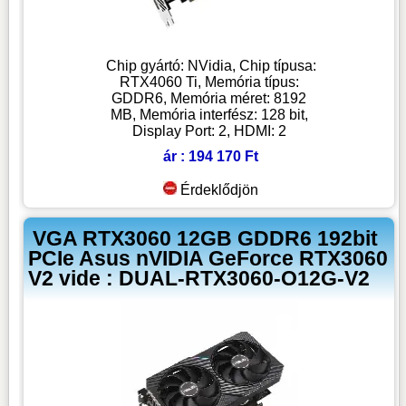
Chip gyártó: NVidia, Chip típusa:
RTX4060 Ti, Memória típus:
GDDR6, Memória méret: 8192
MB, Memória interfész: 128 bit,
Display Port: 2, HDMI: 2
ár : 194 170 Ft
Érdeklődjön
VGA RTX3060 12GB GDDR6 192bit
PCIe Asus nVIDIA GeForce RTX3060
V2 vide : DUAL-RTX3060-O12G-V2