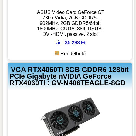
ASUS Video Card GeForce GT
730 nVidia, 2GB GDDR5,
902MHz, 2GB GDDR5/64bit
1800MHz, CUDA: 384, DSUB-
DVI-HDMI, passive, 2 slot
ár : 35 293 Ft
Rendelhető
VGA RTX4060Ti 8GB GDDR6 128bit
PCIe Gigabyte nVIDIA GeForce
RTX4060Ti : GV-N406TEAGLE-8GD