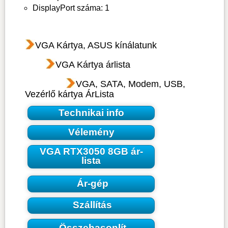
DisplayPort száma: 1
VGA Kártya, ASUS kínálatunk
VGA Kártya árlista
VGA, SATA, Modem, USB,
Vezérlő kártya ÁrLista
Technikai info
Vélemény
VGA RTX3050 8GB ár-
lista
Ár-gép
Szállítás
Összehasonlít