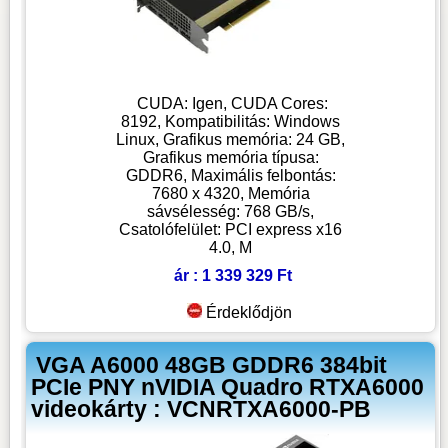
CUDA: Igen, CUDA Cores:
8192, Kompatibilitás: Windows
Linux, Grafikus memória: 24 GB,
Grafikus memória típusa:
GDDR6, Maximális felbontás:
7680 x 4320, Memória
sávsélesség: 768 GB/s,
Csatolófelület: PCI express x16
4.0, M
ár : 1 339 329 Ft
Érdeklődjön
VGA A6000 48GB GDDR6 384bit
PCIe PNY nVIDIA Quadro RTXA6000
videokárty : VCNRTXA6000-PB