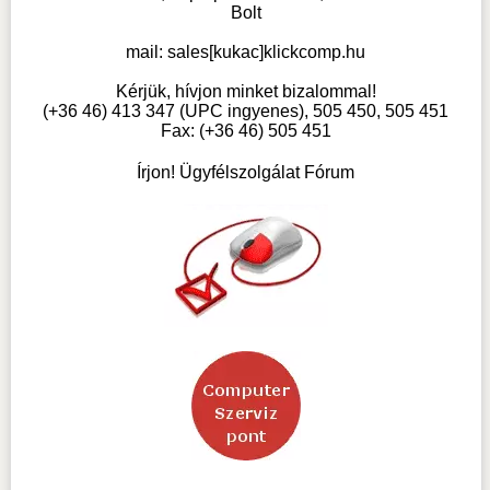
Bolt
mail:
sales[kukac]klickcomp.hu
Kérjük, hívjon minket bizalommal!
(+36 46) 413 347 (UPC ingyenes), 505 450, 505 451
Fax: (+36 46) 505 451
Írjon! Ügyfélszolgálat Fórum