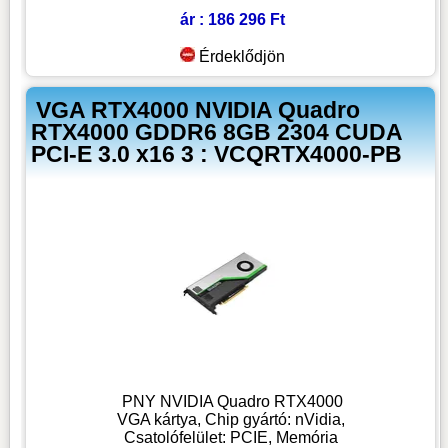
ár : 186 296 Ft
Érdeklődjön
VGA RTX4000 NVIDIA Quadro
RTX4000 GDDR6 8GB 2304 CUDA
PCI-E 3.0 x16 3 : VCQRTX4000-PB
PNY NVIDIA Quadro RTX4000
VGA kártya, Chip gyártó: nVidia,
Csatolófelület: PCIE, Memória