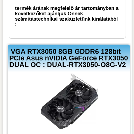
termék árának megfelelő ár tartományban a
következőket ajánljuk Önnek
számítástechnikai szaküzletünk kínálatából
:
VGA RTX3050 8GB GDDR6 128bit
PCIe Asus nVIDIA GeForce RTX3050
DUAL OC : DUAL-RTX3050-O8G-V2