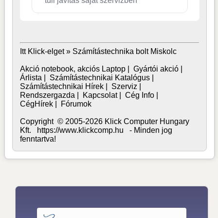
túli javítás saját szervizben
Itt Klick-elget »
Számítástechnika bolt Miskolc
Akció notebook, akciós Laptop
|
Gyártói akció
|
Árlista
|
Számítástechnikai Katalógus
|
Számítástechnikai Hírek
|
Szerviz
|
Rendszergazda
|
Kapcsolat
|
Cég Info
|
CégHírek
|
Fórumok
Copyright © 2005-2026 Klick Computer Hungary
Kft. https://www.klickcomp.hu - Minden jog
fenntartva!