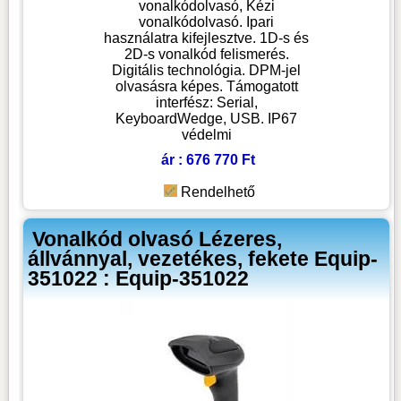
vonalkódolvasó, Kézi
vonalkódolvasó. Ipari
használatra kifejlesztve. 1D-s és
2D-s vonalkód felismerés.
Digitális technológia. DPM-jel
olvasásra képes. Támogatott
interfész: Serial,
KeyboardWedge, USB. IP67
védelmi
ár : 676 770 Ft
Rendelhető
Vonalkód olvasó Lézeres,
állvánnyal, vezetékes, fekete Equip-
351022 : Equip-351022