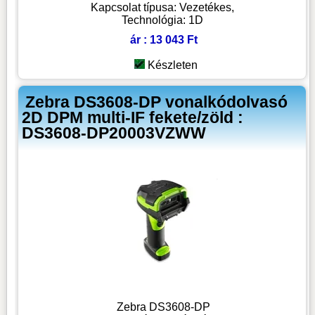
Kapcsolat típusa: Vezetékes,
Technológia: 1D
ár : 13 043 Ft
Készleten
Zebra DS3608-DP vonalkódolvasó
2D DPM multi-IF fekete/zöld :
DS3608-DP20003VZWW
Zebra DS3608-DP