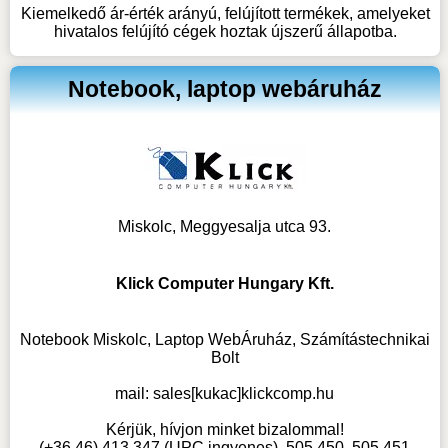
Kiemelkedő ár-érték arányú, felújított termékek, amelyeket
hivatalos felújító cégek hoztak újszerű állapotba.
Notebook, laptop webáruház
Miskolc, Meggyesalja utca 93.
Klick Computer Hungary Kft.
Notebook Miskolc, Laptop WebÁruház, Számítástechnikai
Bolt
mail:
sales[kukac]klickcomp.hu
Kérjük, hívjon minket bizalommal!
(+36 46) 413 347 (UPC ingyenes), 505 450, 505 451