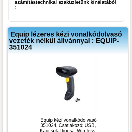
számítástechnikai szaküzletünk kínálatából
:
Equip lézeres kézi vonalkódolvasó
vezeték nélkül állvánnyal : EQUIP-
351024
Equip kézi vonalkódolvasó
351024, Csatlakozó: USB,
Kapcsolat típusa: Wireless,