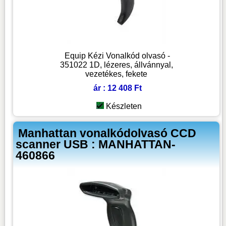
Equip Kézi Vonalkód olvasó -
351022 1D, lézeres, állvánnyal,
vezetékes, fekete
ár : 12 408 Ft
Készleten
Manhattan vonalkódolvasó CCD
scanner USB : MANHATTAN-
460866