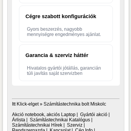
Cégre szabott konfigurációk
Gyors beszerzés, nagyobb
mennyiségre engedményes ajánlat.
Garancia & szerviz háttér
Hivatalos gyártói jótállás, garancián
túli javítás saját szervizben
Itt Klick-elget »
Számítástechnika bolt Miskolc
Akció notebook, akciós Laptop
|
Gyártói akció
|
Árlista
|
Számítástechnikai Katalógus
|
Számítástechnikai Hírek
|
Szerviz
|
Rendszergazda
|
Kapcsolat
|
Cég Info
|