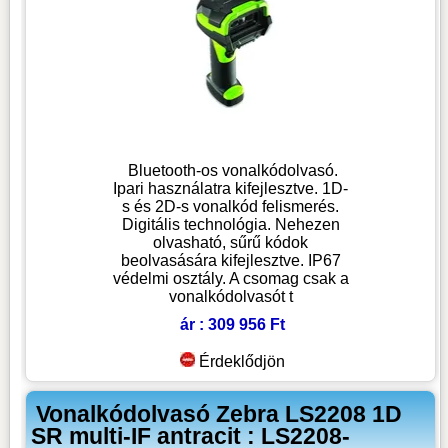
Bluetooth-os vonalkódolvasó.
Ipari használatra kifejlesztve. 1D-
s és 2D-s vonalkód felismerés.
Digitális technológia. Nehezen
olvasható, sűrű kódok
beolvasására kifejlesztve. IP67
védelmi osztály. A csomag csak a
vonalkódolvasót t
ár : 309 956 Ft
Érdeklődjön
Vonalkódolvasó Zebra LS2208 1D
SR multi-IF antracit : LS2208-