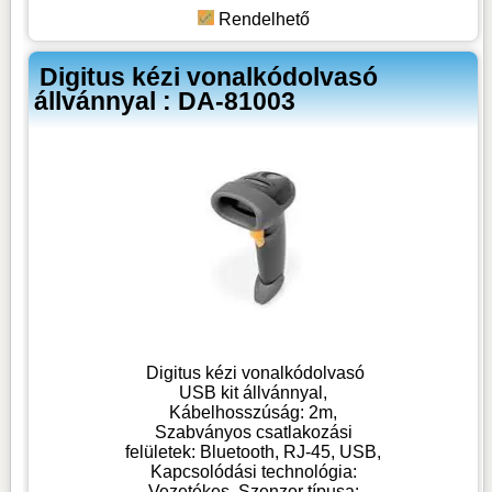
Rendelhető
Digitus kézi vonalkódolvasó
állvánnyal : DA-81003
Digitus kézi vonalkódolvasó
USB kit állvánnyal,
Kábelhosszúság: 2m,
Szabványos csatlakozási
felületek: Bluetooth, RJ-45, USB,
Kapcsolódási technológia:
Vezetékes, Szenzor típusa: