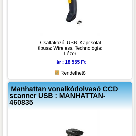
Csatlakozó: USB, Kapcsolat
típusa: Wireless, Technológia:
Lézer
ár : 18 555 Ft
Rendelhető
Manhattan vonalkódolvasó CCD
scanner USB : MANHATTAN-
460835