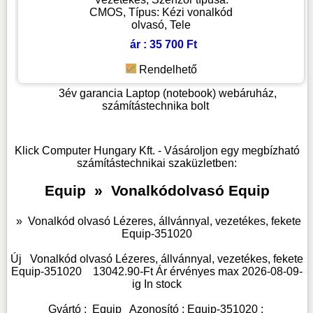
CMOS, Típus: Kézi vonalkód
olvasó, Tele
ár : 35 700 Ft
Rendelhető
3év garancia
Laptop (notebook) webáruház,
számítástechnika bolt
Klick Computer Hungary Kft. - Vásároljon egy megbízható
számítástechnikai szaküzletben:
Equip
»
Vonalkódolvasó Equip
»
Vonalkód olvasó Lézeres, állvánnyal, vezetékes, fekete
Equip-351020
Új
Vonalkód olvasó Lézeres, állvánnyal, vezetékes, fekete
Equip-351020
13042.90
-Ft Ár érvényes max
2026-08-09-
ig
In stock
Gyártó :
Equip
Azonosító :
Equip-351020
: