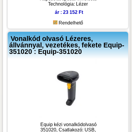
Technológia: Lézer
ár : 23 152 Ft
Rendelhető
Vonalkód olvasó Lézeres,
állvánnyal, vezetékes, fekete Equip-
351020 : Equip-351020
Equip kézi vonalkódolvasó
351020, Csatlakozó: USB,