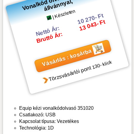
d
al,
| Készleten
10 270- Ft
13 043- Ft
Nettó Ár:
Bruttó Ár:
Vásárlás : kosárba
- klick
130
Törzsvásárlói pont
Equip kézi vonalkódolvasó 351020
Csatlakozó: USB
Kapcsolat típusa: Vezetékes
Technológia: 1D