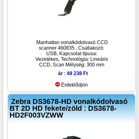
Manhattan vonalkódolvasó CCD
scanner 460835 , Csatlakozó:
USB, Kapcsolat típusa:
Vezetékes, Technológia: Lineáris
CCD, Scan Mélység: 300 mm
ár : 49 238 Ft
Érdeklődjön
Zebra DS3678-HD vonalkódolvasó
BT 2D HD fekete/zöld : DS3678-
HD2F003VZWW