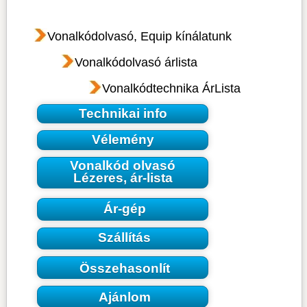
Vonalkódolvasó, Equip kínálatunk
Vonalkódolvasó árlista
Vonalkódtechnika ÁrLista
Technikai info
Vélemény
Vonalkód olvasó
Lézeres, ár-lista
Ár-gép
Szállítás
Összehasonlít
Ajánlom