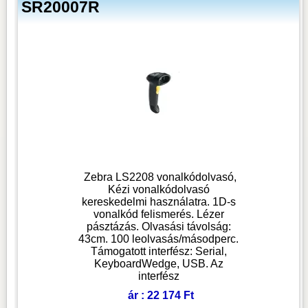
SR20007R
Zebra LS2208 vonalkódolvasó,
Kézi vonalkódolvasó
kereskedelmi használatra. 1D-s
vonalkód felismerés. Lézer
pásztázás. Olvasási távolság:
43cm. 100 leolvasás/másodperc.
Támogatott interfész: Serial,
KeyboardWedge, USB. Az
interfész
ár : 22 174 Ft