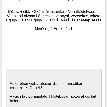
Műszaki cikk > Számítástechnika >
Vonalkódolvasó
>
Vonalkód olvasó Lézeres, állvánnyal, vezetékes, fekete
Equip-351020 Equip-351020 ár, vásárlás adat-lap, leírás
Minőség:
4
Értékelés:
1
Vásároljon
webáruház
unkban! Informatikai
rendszerek Önnek!
Akciós laptop ajánlatok! Notebook, laptop akció két
hetente!