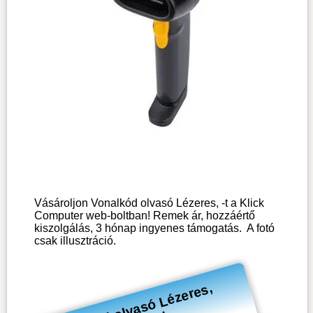
Vásároljon Vonalkód olvasó Lézeres, -t a Klick
Computer web-boltban! Remek ár, hozzáértő
kiszolgálás, 3 hónap ingyenes támogatás.
A fotó
csak illusztráció.
V
o
n
al
k
ó
ol
v
a
s
ó
L
é
z
er
e
s,
áll
v
á
n
n
y