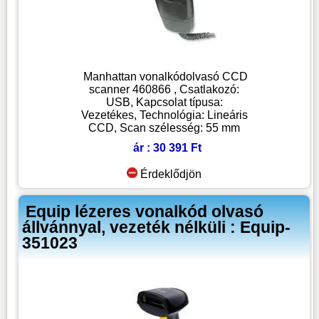
Manhattan vonalkódolvasó CCD
scanner 460866 , Csatlakozó:
USB, Kapcsolat típusa:
Vezetékes, Technológia: Lineáris
CCD, Scan szélesség: 55 mm
ár : 30 391 Ft
Érdeklődjön
Equip lézeres vonalkód olvasó
állvánnyal, vezeték nélküli : Equip-
351023