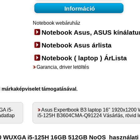
Információ
Notebook webáruház
Notebook Asus, ASUS kínálatu
Notebook Asus árlista
Notebook ( laptop ) ÁrLista
Garancia, driver letöltés
i márkaképviselet támogatásával.
GA i5-
Asus Expertbook B3 laptop 16" 1920x120
datlap
i5-125H B3604CMA-Q91224 Vásárlás, rövid leí
200 WUXGA i5-125H 16GB 512GB NoOS
használati