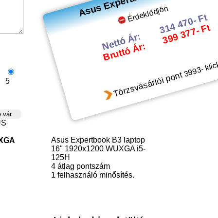
Érdeklődjön
314 470- Ft
399 377- Ft
Nettó Ár:
Bruttó Ár:
- klic
3993
Törzsvásárlói pont
5
US
Asus Expertbook B3 laptop
UXGA
16" 1920x1200 WUXGA i5-
125H
4
átlag pontszám
1
felhasználó minősítés.