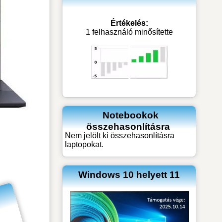
Értékelés:
1 felhasználó minősítette
Notebookok
összehasonlításra
Nem jelölt ki összehasonlításra
laptopokat.
Windows 10 helyett 11