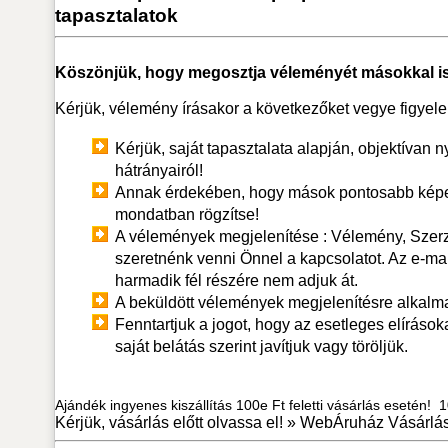
tapasztalatok
Köszönjük, hogy megosztja véleményét másokkal is
Kérjük, vélemény írásakor a következőket vegye figyel
Kérjük, saját tapasztalata alapján, objektívan n
hátrányairól!
Annak érdekében, hogy mások pontosabb képet
mondatban rögzítse!
A vélemények megjelenítése : Vélemény, Szerző.
szeretnénk venni Önnel a kapcsolatot. Az e-ma
harmadik fél részére nem adjuk át.
A beküldött vélemények megjelenítésre alkalm
Fenntartjuk a jogot, hogy az esetleges elírások
saját belátás szerint javítjuk vagy töröljük.
Ajándék ingyenes kiszállítás 100e Ft feletti vásárlás esetén! 10
Kérjük, vásárlás előtt olvassa el! »
WebÁruház Vásárlás 