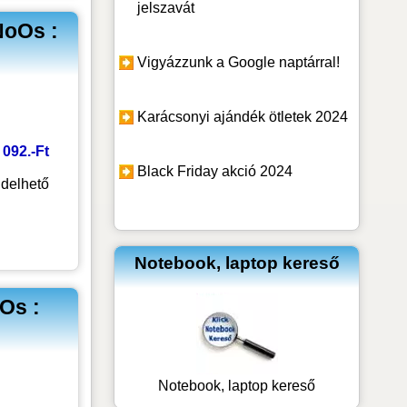
jelszavát
NoOs :
Vigyázzunk a Google naptárral!
Karácsonyi ajándék ötletek 2024
 092.-Ft
Black Friday akció 2024
delhető
Notebook, laptop kereső
Os :
Notebook, laptop kereső