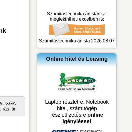
Számítástechnika árlistánkat
megtekintheti excelben is:
nk
Számítástechnika árlista 2026.08.07
Online hitel és Leasing
Laptop részletre, Notebook
0 WUXGA
hitel, számítógép
rás, ár
részletfizetésre
online
igényléssel