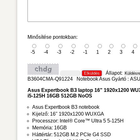
Minősítése pontokban:
-5
-4
-3
-2
-1
1
2
3
4
Állapot:
B3604CMA-Q91224
Notebook Asus
Gyártó :
AS
Asus Expertbook B3 laptop 16" 1920x1200 W
i5-125H 16GB 512GB NoOS
Asus Expertbook B3 notebook
Kijelző: 16" 1920x1200 WUXGA
Processzor: Intel® Core™ Ultra 5 5-125H
Memória: 16GB
Háttértár: 512GB M.2 PCIe G4 SSD