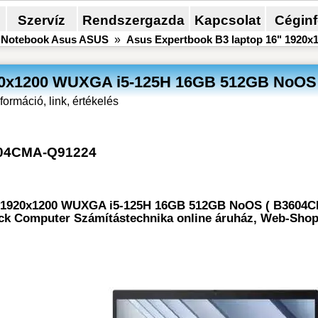
Szervíz
Rendszergazda
Kapcsolat
Cégin
»
Notebook Asus ASUS
»
Asus Expertbook B3 laptop 16" 1920
920x1200 WUXGA i5-125H 16GB 512GB NoOS
nformáció, link, értékelés
04CMA-Q91224
6" 1920x1200 WUXGA i5-125H 16GB 512GB NoOS ( B3604
Klick Computer Számítástechnika online áruház, Web-Shop