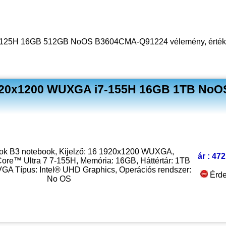
-125H 16GB 512GB NoOS B3604CMA-Q91224 vélemény, értékel
1920x1200 WUXGA i7-155H 16GB 1TB NoOS
ok B3 notebook, Kijelző: 16 1920x1200 WUXGA,
ár : 472
Core™ Ultra 7 7-155H, Memória: 16GB, Háttértár: 1TB
GA Típus: Intel® UHD Graphics, Operációs rendszer:
Érde
No OS