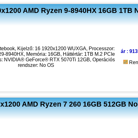
20x1200 AMD Ryzen 9-8940HX 16GB 1TB 
tebook, Kijelző: 16 1920x1200 WUXGA, Processzor:
ár : 913
8940HX, Memória: 16GB, Háttértár: 1TB M.2 PCIe
s: NVIDIA® GeForce® RTX 5070Ti 12GB, Operációs
Ren
rendszer: No OS
20x1200 AMD Ryzen 7 260 16GB 512GB No