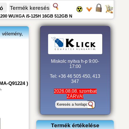
fó
x1200 WUXGA i5-125H 16GB 512GB N
vélemény,
Miskolc nyitva h-p 9:00-
17:00
Tel: +36 46 505 450, 413
347
CMA-Q91224 )
.
2026.08.08. szombat
ZÁRVA!
Termék értékelése