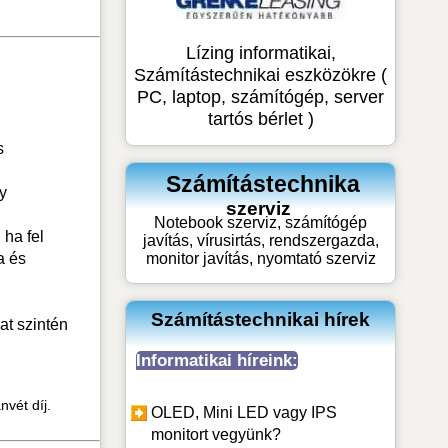
Lízing informatikai,
Számítástechnikai eszközökre (
PC, laptop, számítógép, server
tartós bérlet )
s
Számítástechnika
y
szerviz
Notebook szerviz, számítógép
 ha fel
javítás, vírusirtás, rendszergazda,
a és
monitor javítás, nyomtató szerviz
Számítástechnikai hírek
at szintén
Informatikai híreink:
nvét díj.
OLED, Mini LED vagy IPS
monitort vegyünk?