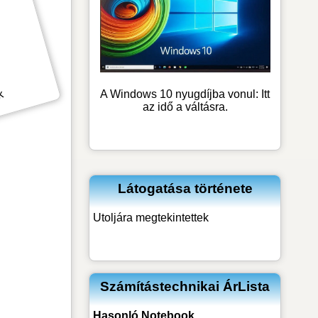
k
A Windows 10 nyugdíjba vonul: Itt
az idő a váltásra.
Látogatása története
Utoljára megtekintettek
Számítástechnikai ÁrLista
Hasonló
Notebook