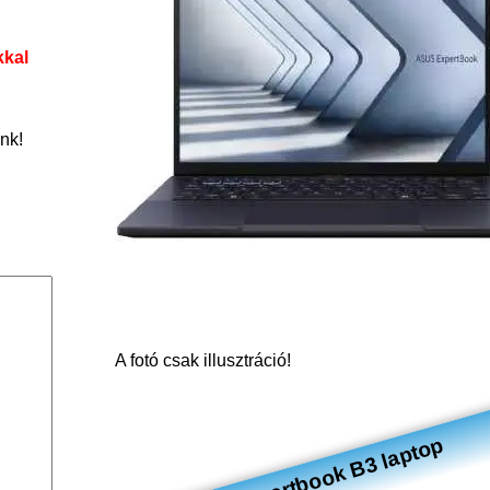
kkal
nk!
A fotó csak illusztráció!
Asus Expertbook B3 laptop