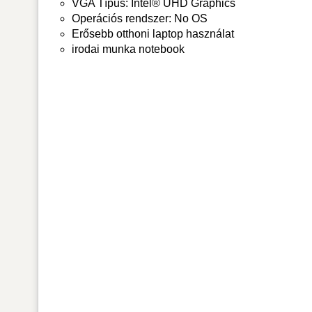
VGA Típus: Intel® UHD Graphics
Operációs rendszer: No OS
Erősebb otthoni laptop használat
irodai munka notebook