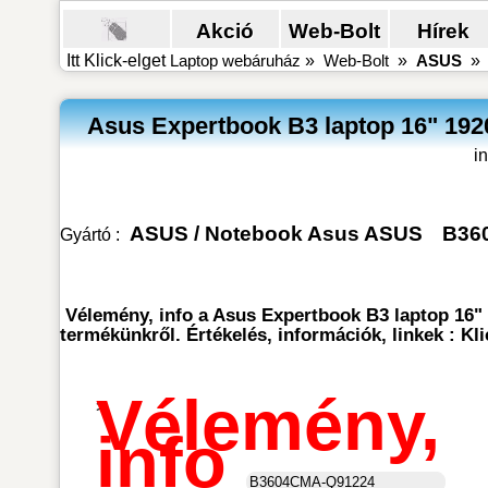
Akció
Web-Bolt
Hírek
Itt Klick-elget
Laptop webáruház
»
Web-Bolt
»
ASUS
Asus Expertbook B3 laptop 16" 1
i
ASUS
/
Notebook Asus ASUS
B36
Gyártó :
Vélemény, info a Asus Expertbook B3 laptop 1
termékünkről. Értékelés, információk, linkek : 
Vélemény,
>
info