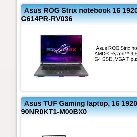
Asus ROG Strix notebook 16 19
G614PR-RV036
Asus ROG Strix no
AMD® Ryzen™ 9 R9-
G4 SSD, VGA Típu
Asus TUF Gaming laptop, 16 19
90NR0KT1-M00BX0