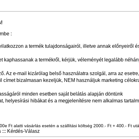
!
embe :
yilatkozzon a termék tulajdonságairól, illetve annak előnyeiről é
 kaphassanak a termékről, kérjük, véleményét legalább néhán
 Az e-mail kizárólag belső használatra szolgál, arra az esetre,
il címet bizalmasan kezeljük, NEM használjuk marketing célokr
asságáról minden esetben saját belátás alapján döntünk
at, helyesírási hibákat és a megjelenítésre nem alkalmas tartalm
0e Ft alatti vásárlás esetén a szállítási költség 2000.- Ft + 400.- Ft utá
::: Kérdés-Válasz