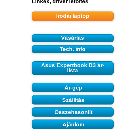
Linkek, driver letöltés
Irodai laptop
Vásárlás
Tech. info
Asus Expertbook B3 ár-
lista
Ár-gép
Szállítás
Összehasonlít
Ajánlom