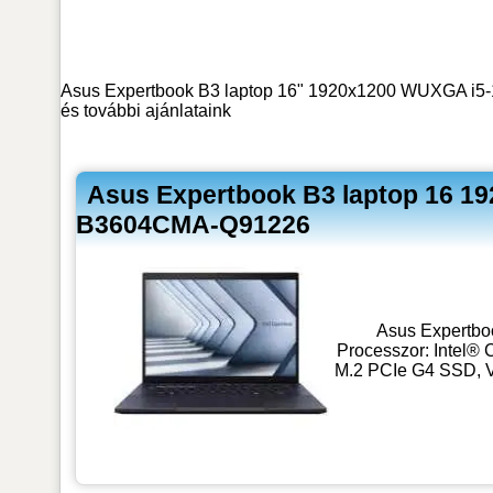
Asus Expertbook B3 laptop 16" 1920x1200 WUXGA i5
és további ajánlataink
Asus Expertbook B3 laptop 16 
B3604CMA-Q91226
Asus Expertbo
Processzor: Intel® 
M.2 PCIe G4 SSD, V