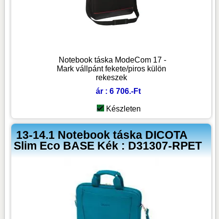
Notebook táska ModeCom 17 -
Mark vállpánt fekete/piros külön
rekeszek
ár : 6 706.-Ft
Készleten
13-14.1 Notebook táska DICOTA
Slim Eco BASE Kék : D31307-RPET