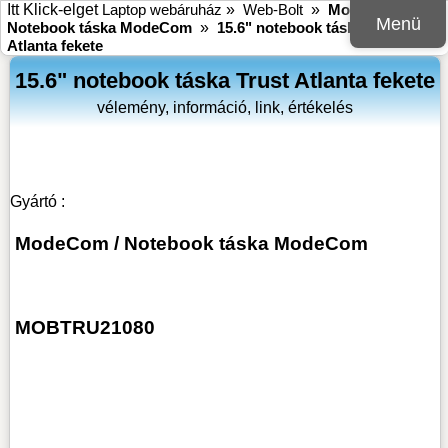
Itt Klick-elget
Laptop webáruház
»
Web-Bolt
»
ModeCom
»
Menü
Notebook táska ModeCom
»
15.6" notebook táska Trust
Atlanta fekete
15.6" notebook táska Trust Atlanta fekete
vélemény, információ, link, értékelés
Gyártó :
ModeCom
/
Notebook táska ModeCom
MOBTRU21080