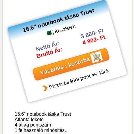
15.6" notebook táska Trust
| Készleten
3 860- Ft
4 902- Ft
Nettó Ár:
Bruttó Ár:
Vásárlás : kosárba
- klick
49
Törzsvásárlói pont
15.6" notebook táska Trust
Atlanta fekete
4
átlag pontszám
1
felhasználó minősítés.