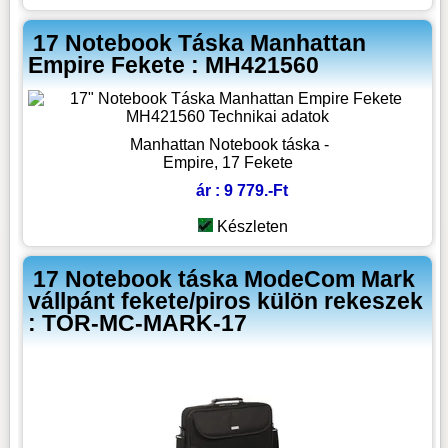
17 Notebook Táska Manhattan
Empire Fekete : MH421560
Manhattan Notebook táska -
Empire, 17 Fekete
ár : 9 779.-Ft
Készleten
17 Notebook táska ModeCom Mark
vállpánt fekete/piros külön rekeszek
: TOR-MC-MARK-17