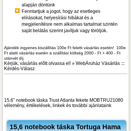
alapján döntünk
Fenntartjuk a jogot, hogy az esetleges
elírásokat, helyesírási hibákat és a
megjelenítésre nem alkalmas tartalmat szintén
saját belátás szerint javítjuk vagy töröljük.
Ajándék ingyenes kiszállítás 100e Ft feletti vásárlás esetén! 100e
Ft alatti vásárlás esetén a szállítási költség 2000.- Ft + 400.- Ft
utánvét díj.
Kérjük, vásárlás előtt olvassa el! »
WebÁruház Vásárlás :::
Kérdés-Válasz
15.6" notebook táska Trust Atlanta fekete MOBTRU21080
vélemény, értékelések, linkek
és további ajánlataink
15,6 notebook táska Tortuga Hama