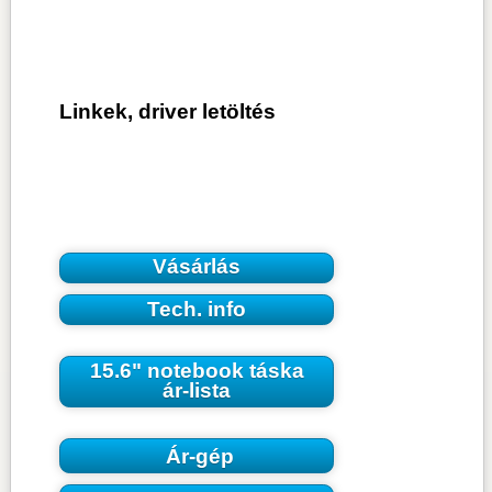
Linkek, driver letöltés
Vásárlás
Tech. info
15.6" notebook táska
ár-lista
Ár-gép