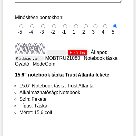
Minősítése pontokban:
-5
-4
-3
-2
-1
1
2
3
4
5
Állapot:
MOBTRU21080
Notebook táska
Gyártó :
ModeCom
15.6" notebook táska Trust Atlanta fekete
15.6" Notebook táska Trust Atlanta
Alkalmazhatóság: Notebook
Szín: Fekete
Típus: Táska
Méret: 15,6 coll