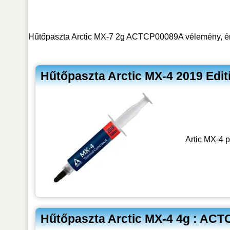
Hűtőpaszta Arctic MX-7 2g ACTCP00089A vélemény, ért
Hűtőpaszta Arctic MX-4 2019 Edi
Artic MX-4 
Hűtőpaszta Arctic MX-4 4g : AC