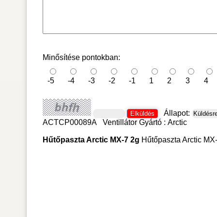
Minősítése pontokban:
-5
-4
-3
-2
-1
1
2
3
4
Állapot:
ACTCP00089A
Ventillátor
Gyártó :
Arctic
Hűtőpaszta Arctic MX-7 2g
Hűtőpaszta Arctic MX