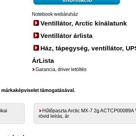
Notebook webáruház
Ventillátor, Arctic kínálatunk
Ventillátor árlista
Ház, tápegység, ventillátor, UP
ÁrLista
Garancia, driver letöltés
i márkaképviselet támogatásával.
kai
Hűtőpaszta Arctic MX-7 2g ACTCP00089A 
rövid leírás, ár