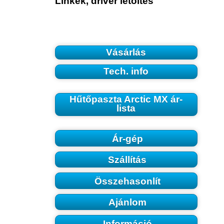
Linkek, driver letöltés
Vásárlás
Tech. info
Hűtőpaszta Arctic MX ár-
lista
Ár-gép
Szállítás
Összehasonlít
Ajánlom
Információ