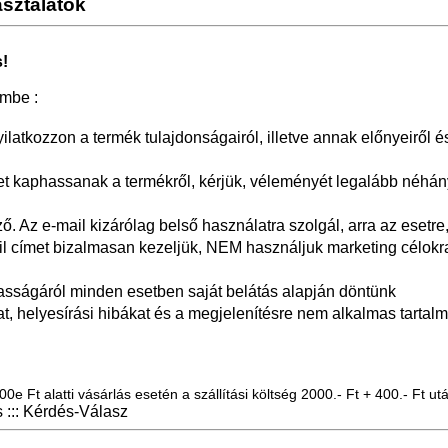
sztalatok
!
embe :
yilatkozzon a termék tulajdonságairól, illetve annak előnyeiről é
 kaphassanak a termékről, kérjük, véleményét legalább néhán
 Az e-mail kizárólag belső használatra szolgál, arra az esetre,
il címet bizalmasan kezeljük, NEM használjuk marketing célokr
asságáról minden esetben saját belátás alapján döntünk
at, helyesírási hibákat és a megjelenítésre nem alkalmas tartalm
0e Ft alatti vásárlás esetén a szállítási költség 2000.- Ft + 400.- Ft utá
::: Kérdés-Válasz