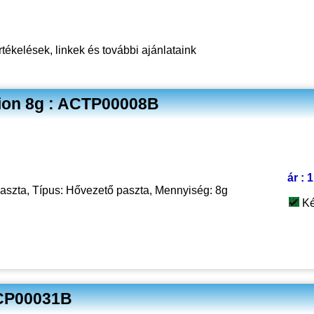
ékelések, linkek
és további ajánlataink
tion 8g : ACTP00008B
ár : 
paszta, Típus: Hővezető paszta, Mennyiség: 8g
Ké
TCP00031B