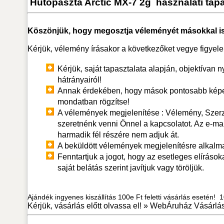
Hűtőpaszta Arctic MX-7 2g
használati tapa
Köszönjük, hogy megosztja véleményét másokkal is
Kérjük, vélemény írásakor a következőket vegye figyel
Kérjük, saját tapasztalata alapján, objektívan n
hátrányairól!
Annak érdekében, hogy mások pontosabb képet
mondatban rögzítse!
A vélemények megjelenítése : Vélemény, Szerző.
szeretnénk venni Önnel a kapcsolatot. Az e-ma
harmadik fél részére nem adjuk át.
A beküldött vélemények megjelenítésre alkalm
Fenntartjuk a jogot, hogy az esetleges elírások
saját belátás szerint javítjuk vagy töröljük.
Ajándék ingyenes kiszállítás 100e Ft feletti vásárlás esetén! 10
Kérjük, vásárlás előtt olvassa el! »
WebÁruház Vásárlás 