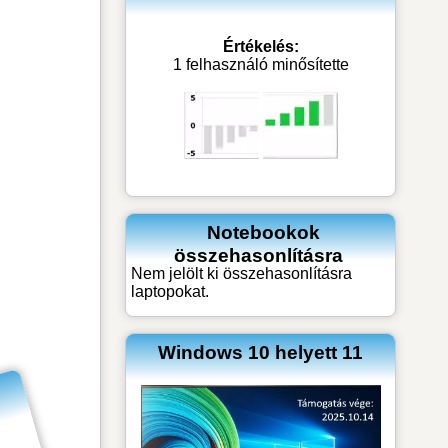
Értékelés:
1 felhasználó minősítette
Notebookok
összehasonlításra
Nem jelölt ki összehasonlításra
laptopokat.
Windows 10 helyett 11