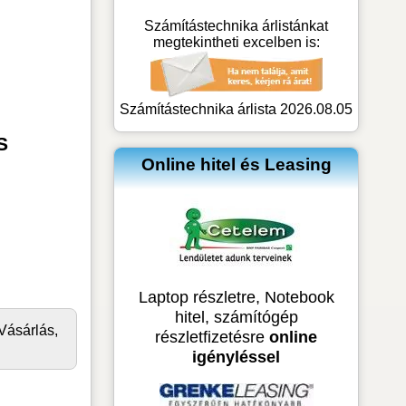
Számítástechnika árlistánkat
megtekintheti excelben is:
Számítástechnika árlista 2026.08.05
S
Online hitel és Leasing
Laptop részletre, Notebook
hitel, számítógép
Vásárlás,
részletfizetésre
online
igényléssel