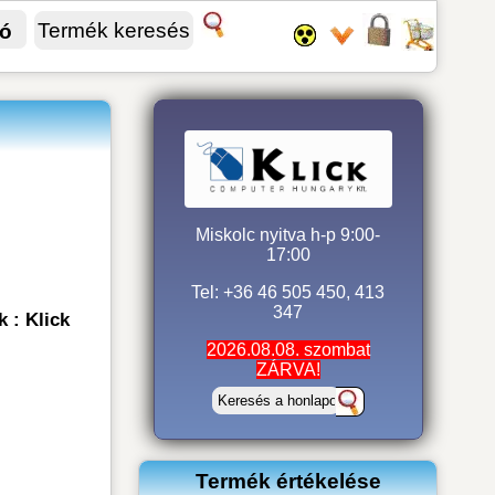
fó
Miskolc nyitva h-p 9:00-
17:00
Tel: +36 46 505 450, 413
347
 : Klick
2026.08.08. szombat
ZÁRVA!
Termék értékelése