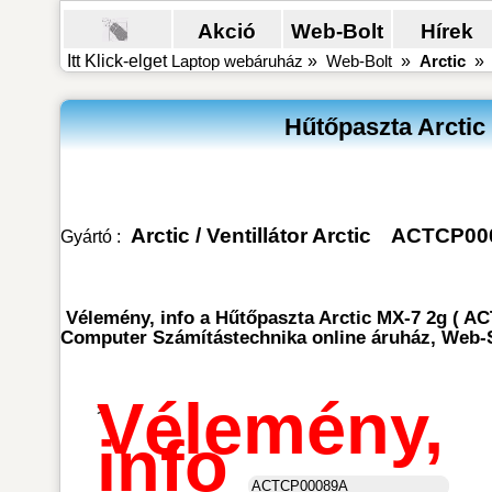
Akció
Web-Bolt
Hírek
Itt Klick-elget
Laptop webáruház
»
Web-Bolt
»
Arctic
Hűtőpaszta Arctic
Arctic
/
Ventillátor Arctic
ACTCP00
Gyártó :
Vélemény, info a Hűtőpaszta Arctic MX-7 2g ( AC
Computer Számítástechnika online áruház, Web-
Vélemény,
>
info