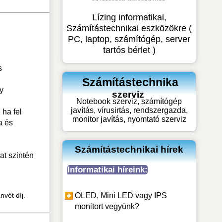
Lízing informatikai,
Számítástechnikai eszközökre (
PC, laptop, számítógép, server
tartós bérlet )
s
Számítástechnika
y
szerviz
Notebook szerviz, számítógép
javítás, vírusirtás, rendszergazda,
 ha fel
monitor javítás, nyomtató szerviz
a és
Számítástechnikai hírek
at szintén
Informatikai híreink:
OLED, Mini LED vagy IPS
nvét díj.
monitort vegyünk?