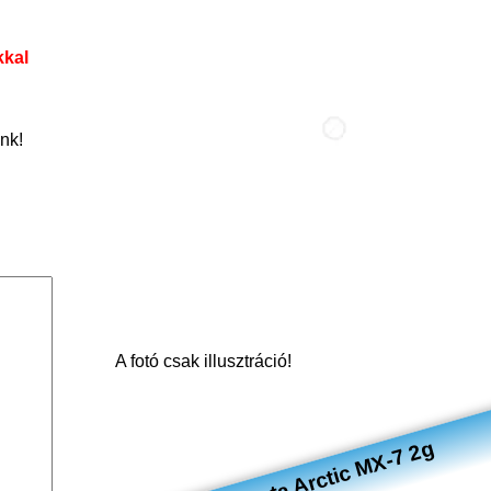
kkal
nk!
A fotó csak illusztráció!
Hűtőpaszta Arctic MX-7 2g