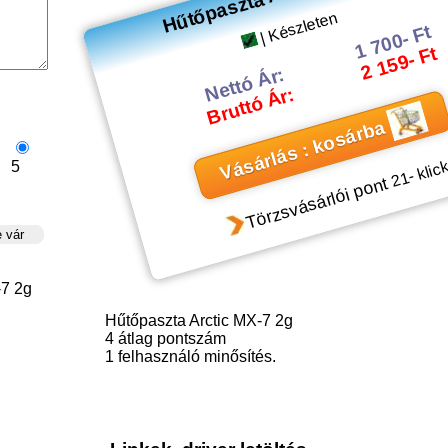
| Készleten
1 700- Ft
2 159- Ft
Nettó Ár:
Bruttó Ár:
Vásárlás : kosárba
5
- klic
21
Törzsvásárlói pont
-7 2g
Hűtőpaszta Arctic MX-7 2g
4
átlag pontszám
1
felhasználó minősítés.