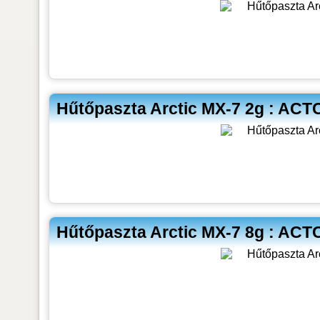
Hűtőpaszta Arctic MX-7 2g : AC
Hűtőpaszta Arctic MX-7 8g : AC