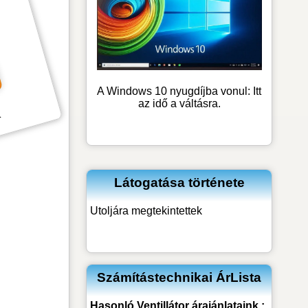
A Windows 10 nyugdíjba vonul: Itt
az idő a váltásra.
k
Látogatása története
Utoljára megtekintettek
Számítástechnikai ÁrLista
Hasonló
Ventillátor
árajánlataink :